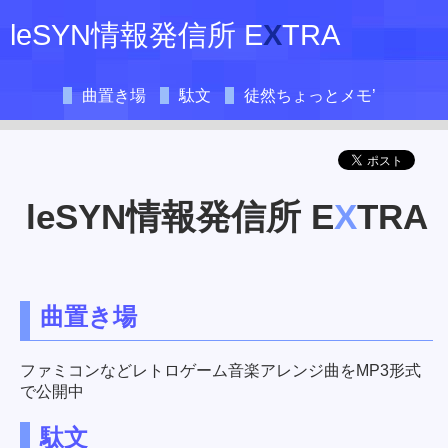
leSYN情報発信所 E
X
TRA
曲置き場
駄文
徒然ちょっとメモ’
leSYN情報発信所 E
X
TRA
曲置き場
ファミコンなどレトロゲーム音楽アレンジ曲をMP3形式
で公開中
駄文