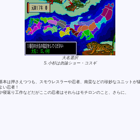
大名選択
S.小杉は勿論ショー・コスギ
基本は押さえつつも、スモウレスラーや忍者、南蛮などの珍妙なユニットが
よい忍者！
や寝返り工作などだがここの忍者はそれらはモチロンのこと、さらに、