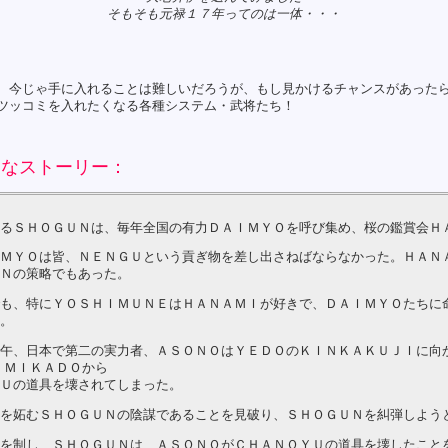
そもそも元禄１７年ってのは一体・・・
、今じゃ手に入れることは難しいだろうが、もし見かけるチャンスがあった
ツッコミを入れたくなる各種システム・武将たち！
スなストーリー：
るＳＨＯＧＵＮは、毎年全国の有力ＤＡＩＭＹＯを呼び集め、桜の鑑賞会Ｈ
ＭＹＯは皆、ＮＥＮＧＵという貢ぎ物を差し出さねばならなかった。ＨＡＮ
Ｎの策略でもあった。
も、特にＹＯＳＨＩＭＵＮＥはＨＡＮＡＭＩが好きで、ＤＡＩＭＹＯたちに
。
午、日本で第二の実力者、ＡＳＯＮＯはＹＥＤＯのＫＩＮＫＡＫＵＪＩに向か
、ＭＩＫＡＤＯから
Ｕの道具を壊されてしまった。
を妬むＳＨＯＧＵＮの陰謀であることを見破り、ＳＨＯＧＵＮを糾弾しよう
を制し、ＳＨＯＧＵＮは、ＡＳＯＮＯがＣＨＡＮＯＹＵの道具を壊したこと