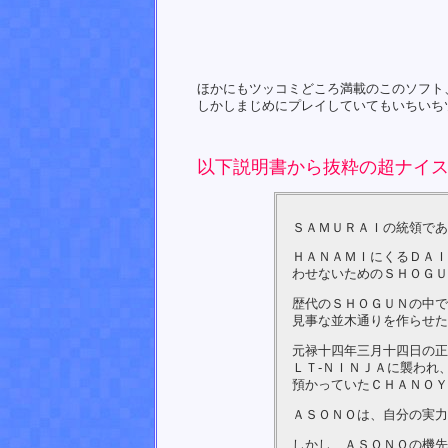
ほかにもツッコミどころ満載のこのソフト
しかしまじめにプレイしていてもいちいち
以下説明書から抜粋の超ナイ
ＳＡＭＵＲＡＩの統領であ
ＨＡＮＡＭＩにくるＤＡＩ
わせないためのＳＨＯＧＵ
歴代のＳＨＯＧＵＮの中で
見事な並木通りを作らせた
元禄十四年三月十四日の正
ＬＴ-ＮＩＮＪＡに襲われ
預かっていたＣＨＡＮＯＹ
ＡＳＯＮＯは、自分の実力
しかし、ＡＳＯＮＯの機先