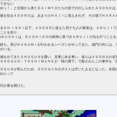
できない
めっ！」と全国から来たＤＡＩＭＹＯたちの前でののしられたＡＳＯＮＯは
儀を知るＡＳＯＮＯは、あまりのＨＡＪＩに堪えきれず、その場でＨＡＲＡ
るＯＨ-ＩＳＨＩ以下、ＡＳＯＮＯに使えた四十七人の家来は、ＡＲＵＪＩで
ことを知り、
のＢＵＳＨＩは、ＢＵＳＨＩＤＯの精神に基づきＡＲＵＪＩの仇を打つことを
経ち、再びＨＡＮＡＭＩが行われるシーズンがやってきた。城門の外には、
がいる。
城を出てきたＳＨＯＧＵＮを襲い、見事に命を奪い、彼らはＡＳＯＮＯの名
ＳＨＯＧＵＮ－ＹＯＳＨＩＭＵＮＥが「桜の廊下」で殺されたこの事件を「
ＯＧＵＮが死んだため、ＳＨＯＧＵＮのポストは空いたままになった。全国
ねらって
代が幕を開けた。