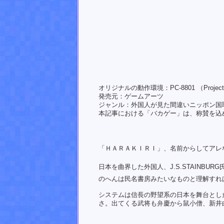
オリジナルの動作環境：PC-8801 （Proje
発売元：ゲームアーツ
ジャンル：外国人が見た間違いニッポン国
本記事における「バカゲー」は、称賛を込め
「ＨＡＲＡＫＩＲＩ」、名前からしてアレ
日本を曲界した外国人、J.S.STAINBURG
のへんは民名書房みたいなものと理解すれば
システムは信長の野望系の日本を舞台とし
さ。出てくる武将も弁慶から鼠小僧、新井