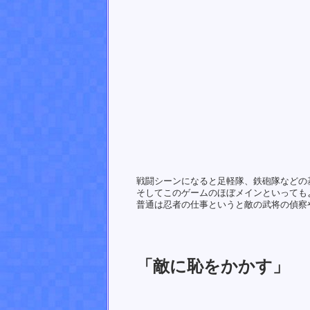
戦闘シーンになると足軽隊、鉄砲隊などの
そしてこのゲームのほぼメインといっても
普通は忍者の仕事というと敵の武将の偵察
「敵に恥をかかす」