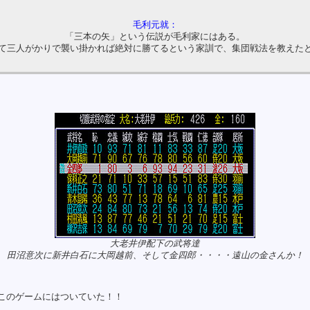
毛利元就：
「三本の矢」という伝説が毛利家にはある。
て三人がかりで襲い掛かれば絶対に勝てるという家訓で、集団戦法を教えた
大老井伊配下の武将達
田沼意次に新井白石に大岡越前、そして金四郎・・・・遠山の金さんか！
このゲームにはついていた！！