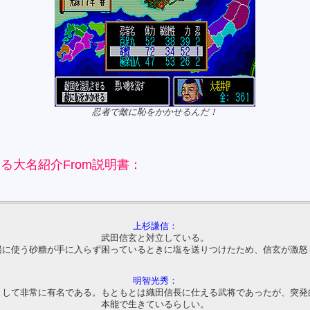
忍者で敵に恥をかかせるんだ！
る大名紹介From説明書：
上杉謙信：
武田信玄と対立している。
湯に使う砂糖が手に入らず困っているときに塩を送りつけたため、信玄が激怒
明智光秀：
として非常に有名である。もともとは織田信長に仕える武将であったが、突発
本能で生きているらしい。