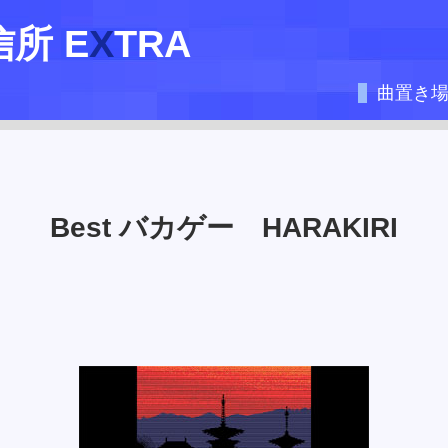
信所 E
X
TRA
曲置き
Best バカゲー HARAKIRI