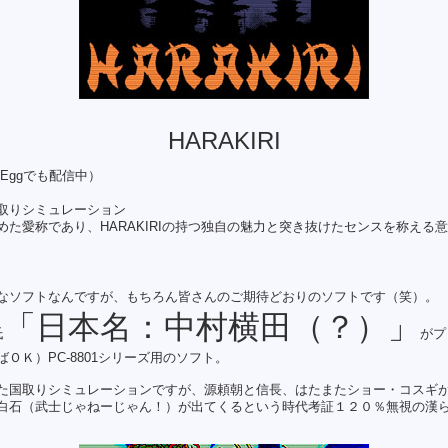
HARAKIRI
ctEggでも配信中）
取りシミュレーション
た愛称であり、HARAKIRIの持つ独自の魅力と突き抜けたセンスを称える
なソフトなんですが、もちろん皆さんのご期待どおりのソフトです（笑）。
「日本名：中村横田（？）」
氏
がプ
ＯＫ）PC-8801シリーズ用のソフト。
た国取りシミュレーションですが、源頼朝と信長、はたまたショー・コスギ
白石（武士じゃねーじゃん！）が出てくるという時代考証１２０％無視の漢