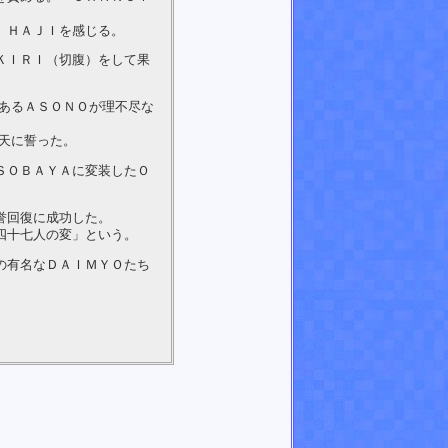
、ＨＡＪＩを感じる。
ＫＩＲＩ（切腹）をして果
あるＡＳＯＮＯが理不尽な
天に誓った。
ＳＯＢＡＹＡに変装したＯ
誉回復に成功した。
四十七人の変」という。
の有名なＤＡＩＭＹＯたち