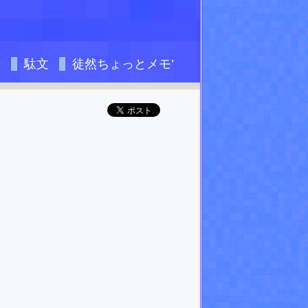
場
駄文
徒然ちょっとメモ’