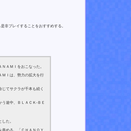
ら是非プレイすることをおすすめする。
ＡＮＡＭＩをおこなった。
ＡＭＩは、勢力の拡大を行
命じてサクラが千本も続く
う途中、ＢＬＡＣＫ-ＢＥ
とした。
を責める。「ＣＨＡＮＯＹ