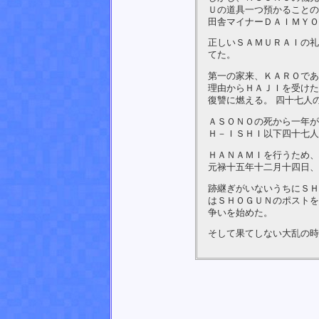
Ｕの道具一つ預かることの
田舎マイナーＤＡＩＭＹＯ
正しいＳＡＭＵＲＡＩの礼
てた。
第一の家来、ＫＡＲＯであ
理由からＨＡＪＩを受けた
復讐に燃える。 四十七人
ＡＳＯＮＯの死から一年が
Ｈ－ＩＳＨＩ以下四十七人
ＨＡＮＡＭＩを行うため、
元禄十五年十二月十四日、
跡継ぎがいないうちにＳＨ
はＳＨＯＧＵＮのポストを
争いを始めた。
そして果てしない大乱の時