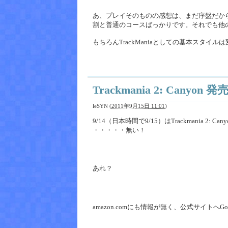
あ、プレイそのものの感想は、まだ序盤だか
割と普通のコースばっかりです。それでも他
もちろんTrackManiaとしての基本スタ
Trackmania 2: Ca
leSYN
(
2011年9月15日 11:01
)
9/14（日本時間で9/15）はTrackmania
・・・・・無い！
あれ？
amazon.comにも情報が無く、公式サイトへG