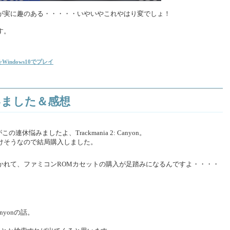
が実に趣のある・・・・・いやいやこれやはり変でしょ！
す。
tionをWindows10でプレイ
n 買いました＆感想
悩みましたよ、Trackmania 2: Canyon。
けそうなので結局購入しました。
かれて、ファミコンROMカセットの購入が足踏みになるんですよ・・・・
anyonの話。