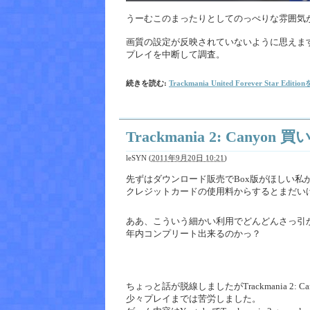
うーむこのまったりとしてのっぺりな雰囲気
画質の設定が反映されていないように思えま
プレイを中断して調査。
続きを読む:
Trackmania United Forever Star Edi
Trackmania 2: Canyo
leSYN
(
2011年9月20日 10:21
)
先ずはダウンロード販売でBox版がほしい私がこの連休
クレジットカードの使用料からするとまだい
ああ、こういう細かい利用でどんどんさっ引
年内コンプリート出来るのかっ？
ちょっと話が脱線しましたがTrackmania 2: C
少々プレイまでは苦労しました。