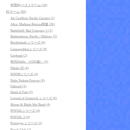
年間Myベストゲーム (16)
PCゲーム (89)
Air Conflicts: Pacific Carriers (2)
Alice: Madness Returns関連 (26)
Battlefield: Bad Company 2 (2)
Battlestations: Pacific / Midway (5)
Borderlands シリーズ (6)
Carmageddonシリーズ (9)
Cuphead (2)
初代Diablo （GOG版） (5)
Dibalo III (4)
DOOMシリーズ (4)
Duke Nukem Forever (9)
Fallout4 (3)
Hand of Fate (3)
Legend of Grimrock シリーズ (6)
Mount & Blade:War Band (4)
POSTALシリーズ (4)
POSTAL 3 (4)
Prototype シリーズ (2)
Punch Club (2)