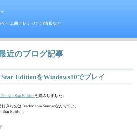
'
ロゲーム曲アレンジ）の情報など
最近のブログ記事
ver Star EditionをWindows10でプレイ
Forever Star Edition
を購入しました。
きなのはTrackMania Sunriseなんですよ。
Star Edition。
イ！