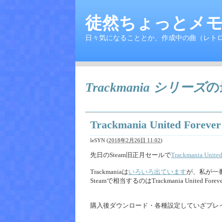
徒然ちょっとメモ
日々気になることとか、作成中の曲（レト
Trackmania シリーズ
の
Trackmania United Fore
leSYN
(
2018年2月26日 11:02
)
先日のSteam旧正月セールで
Trackmania United 
Trackmaniaは
いろいろ出ています
が、私が一番好
Steamで相当するのはTrackmania United Forever 
購入後ダウンロード・各種設定していざプレ