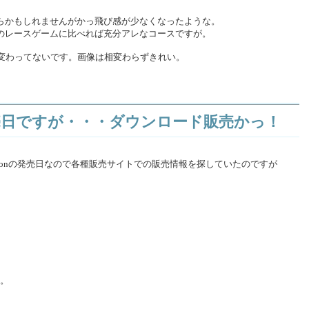
らかもしれませんがかっ飛び感が少なくなったような。
のレースゲームに比べれば充分アレなコースですが。
イルは変わってないです。画像は相変わらずきれい。
nyon 発売日ですが・・・ダウンロード販売かっ！
 2: Canyonの発売日なので各種販売サイトでの販売情報を探していたのですが
o。