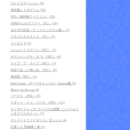
プレイステーション (9)
海外版レトロゲーム (16)
NES（海外版ファミコン） (30)
AD&D ヒルズファー （FC） (14)
ゼルダの伝説（ディスクシステム版） (2)
ドラゴンクエスト１ （FC） (2)
メトロイド (2)
バハムートラグーン（SFC） (2)
ロマンシングサ・ガ ３ （SFC） (6)
ライブ・ア・ライブ（SFC） (3)
学校であった怖い話 （SFC） (8)
弟切草（SFC） (2)
Dark Castle（ダークキャッスル）Genesis版 (3)
Monty on the run (4)
ゾーク１ （PS1） (6)
リターン・トゥ・ゾーク （PS1） (11)
ウィザードリィIV ワードナの逆襲（ニューエイ
ジオブリルガミン） (7)
ストリートファイター２／ダッシュ (4)
忍者くん 阿修羅ノ章 (2)