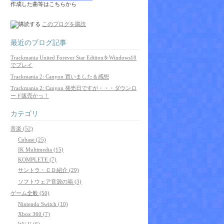
作成した曲等はこちらから
このブログを購読
最近のブログ記事
Trackmania United Forever Star EditionをWindows10
でプレイ
Trackmania 2: Canyon 買いました＆感想
Trackmania 2: Canyon 発売日ですが・・・ダウンロ
ード販売かっ！
カテゴリ
音楽 (52)
Cubase (25)
IK Multimedia (15)
KOMPLETE (7)
サントラ・ＣＤ紹介 (29)
ソフトウェア音源の箱 (3)
ゲーム全般 (50)
Nintendo Switch (10)
Xbox 360 (7)
Wii U (6)