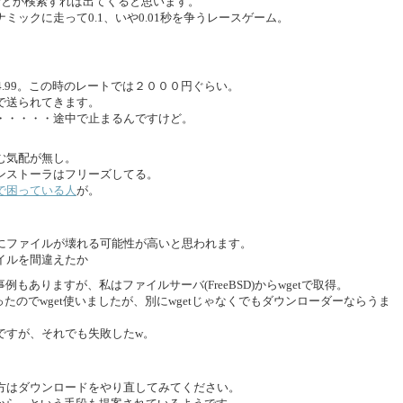
ameplayとか検索すれば出てくると思います。
ックに走って0.1、いや0.01秒を争うレースゲーム。
4.99。この時のレートでは２０００円ぐらい。
で送られてきます。
・・・・・途中で止まるんですけど。
む気配が無し。
ンストーラはフリーズしてる。
で困っている人
が。
にファイルが壊れる可能性が高いと思われます。
イルを間違えたか
もありますが、私はファイルサーバ(FreeBSD)からwgetで取得。
ったのでwget使いましたが、別にwgetじゃなくでもダウンローダーならうま
ですが、それでも失敗したw。
方はダウンロードをやり直してみてください。