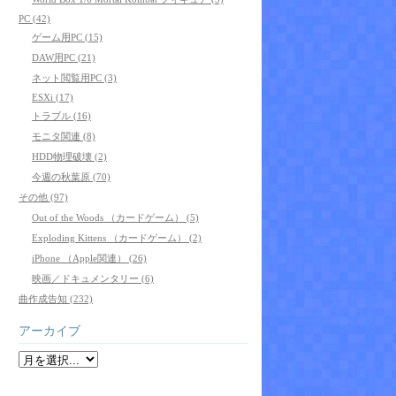
PC (42)
ゲーム用PC (15)
DAW用PC (21)
ネット閲覧用PC (3)
ESXi (17)
トラブル (16)
モニタ関連 (8)
HDD物理破壊 (2)
今週の秋葉原 (70)
その他 (97)
Out of the Woods （カードゲーム） (5)
Exploding Kittens （カードゲーム） (2)
iPhone （Apple関連） (26)
映画／ドキュメンタリー (6)
曲作成告知 (232)
アーカイブ