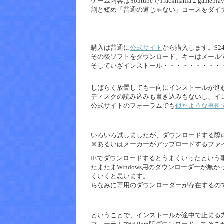
ゲーム内容はYoutubeでTrackmania 2 g
割と短め「普通の道じゃない」コースをダイナミ
購入は普通に
公式サイト
から購入します。$2
その後ソフトをダウンロード。キーはメール
そしていざインストール・・・・・・・・・
しばらく放置しても一向にインストールが進
ディスクの読み込みも書き込みもないし、イ
公式サイトのフォーラムでも
似たような事例
いろいろ試しましたが、ダウンロードする際
※あるいはメーカーがアップロードするファ
IEでダウンロードするとうまくいったという事例
たまたまWindows用のダウンローダーが無か
くいくと思います。
ちなみに専用のダウンローダーが存在するの
ということで、インストールが途中で止まる