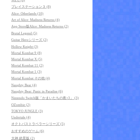
プレイステーション３ (8)
Alice: Otherlands (10)
Art of Alice: Madness Returns (4)
App Store版Alice: Madness Returns (2)
Brutal Legend (5)
Guitar Heroシリーズ (2)
Hollow Knight (3)
Mortal Kombat 9 (8)
Mortal Kombat X (5)
Mortal Kombat 11 (2)
Mortal Kombat 1 (3)
Mortal Kombat その他 (4)
Naughty Bear (4)
Naughty Bear: Panic in Paradise (6)
Nintendo Switch版「かまいたちの夜×3」 (3)
OZombie (2)
TOKYO JUNGLE (3)
Undertale (4)
オクトパストラベラーシリーズ (5)
おすすめのゲーム (6)
大神 絶景版 (2)