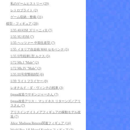
私のゲームヒストリー (29)
レトロブライト (2)
ゲーム収納・整備 (31)
模型・フィギュア (28)
1/35 40/43M ズリーニィII (7)
1/35 SU-85M (7)
1/35 ヘッツァー 中期生産型 (7)
1/35 イタリア自走砲 M40 セモベンテ (5)
1/35 II号戦車L型 ルクス (5)
1/72 Mk.I "Male" (2)
1/72 Mk.IV "Male" (2)
1/35 III号突撃砲B型 (6)
1/39 ライトフライヤー (9)
レオナルド・ダ・ヴィンチの戦車 (3)
figma改造ウサギンジャーさん (7)
figma改造アリス： マッドネス リターンズ／アリ
スさん (7)
アリスインナイトメアフィギュアの稼動モデル改
造 (7)
Alice: Madness Returns関連フィギュア (14)
World Box 1/6 Mortal Kombat フィギュア (3)