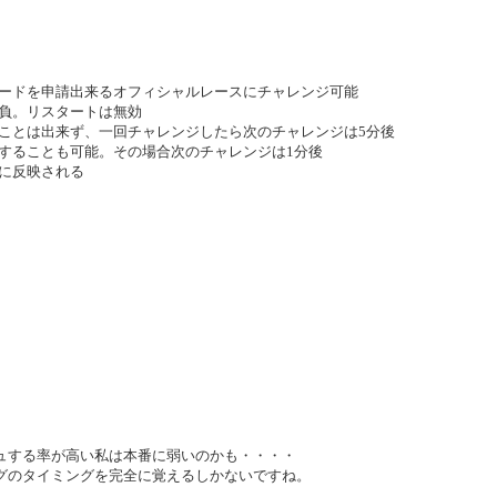
ードを申請出来るオフィシャルレースにチャレンジ可能
負。リスタートは無効
ことは出来ず、一回チャレンジしたら次のチャレンジは5分後
することも可能。その場合次のチャレンジは1分後
に反映される
！
ュする率が高い私は本番に弱いのかも・・・・
グのタイミングを完全に覚えるしかないですね。