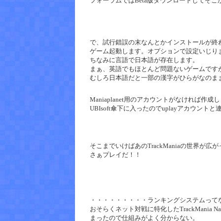
フォーラムではBeta版ダウンロードしてそ
で、試行錯誤の末なんとかインストールが終
ゲーム起動します。オプションで設定いじり
ちなみに言語で日本語が存在します。
まぁ、英語でもほとんど問題ないゲームです
むしろ日本語だと一部の漢字がひらがなのま
Maniaplanet用のアカウントがなければ作成
UBIsoft傘下に入ったのでuplayアカウ
そこまでいけばあのTrackManiaの世界が広
さぁプレイだ！！
・・・・・・・・・ランキングシステムって
おそらくネット対戦に特化したTrackMania 
まったので仕組みがよく分からない。