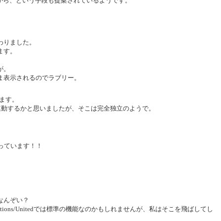
こから、という手段も提案されているようです。
わりました。
ます。
が。
ま表示されるのでラブリー。
します。
ントと連動するかと思いましたが、そこは完全独立のようで。
がっています！！
なんぞい？
Nations/Unitedでは標準の機能なのかもしれませんが、私はそこを飛ばしてし