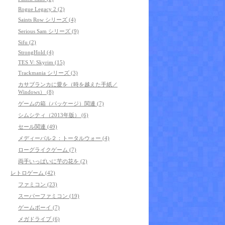
Rogue Legacy 2 (2)
Saints Row シリーズ (4)
Serious Sam シリーズ (9)
Sifu (2)
StrongHold (4)
TES V: Skyrim (15)
Trackmania シリーズ (3)
カサブランカに愛を（時を越えた手紙／
Windows） (8)
ゲームの箱（パッケージ）関連 (7)
シムシティ（2013年版） (6)
セール関連 (49)
メディーバル２：トータルウォー (4)
ローグライクゲーム (7)
両手いっぱいに芋の花を (2)
レトロゲーム (42)
ファミコン (23)
スーパーファミコン (19)
ゲームボーイ (7)
メガドライブ (6)