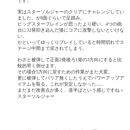
です。
実はスターソルジャーのクリアにチャレンジしてい
ました、が8面ぐらいで足踏み。
ビッグスターブレインが思ったより硬い。4つの砲
台に32発叩き込んだ後にコアに攻撃しないといけな
い。
かといってゆっくりプレイしていると時間切れでス
テージ中間まで戻されてしまう。
わざと被弾して正面2発後ろ1発の3方向にすると比
較的早く倒せます。
その場合5方向に戻すための作業がまた大変。
更に被弾してバリア無くしたうえでパワーアップア
イテムを取る。これが安定しなかった......
まだまだ改善点が多く、道半ばという感じですね＞
スターソルジャー