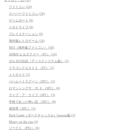
ファミコン (24)
スーパーファミコン (19)
ゲームボーイ (8)
メガドライブ (6)
プレイステーション (9)
海外版レトロゲーム (16)
NES（海外版ファミコン） (30)
AD&D ヒルズファー （FC） (14)
ゼルダの伝説（ディスクシステム版） (2)
ドラゴンクエスト１ （FC） (2)
メトロイド (2)
バハムートラグーン（SFC） (2)
ロマンシングサ・ガ ３ （SFC） (6)
ライブ・ア・ライブ（SFC） (3)
学校であった怖い話 （SFC） (8)
弟切草（SFC） (2)
Dark Castle（ダークキャッスル）Genesis版 (3)
Monty on the run (4)
ゾーク１ （PS1） (6)