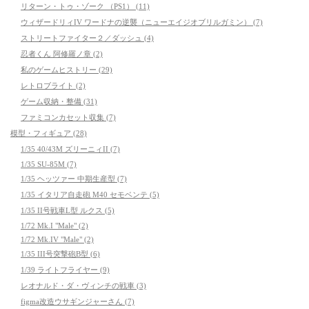
リターン・トゥ・ゾーク （PS1） (11)
ウィザードリィIV ワードナの逆襲（ニューエイジオブリルガミン） (7)
ストリートファイター２／ダッシュ (4)
忍者くん 阿修羅ノ章 (2)
私のゲームヒストリー (29)
レトロブライト (2)
ゲーム収納・整備 (31)
ファミコンカセット収集 (7)
模型・フィギュア (28)
1/35 40/43M ズリーニィII (7)
1/35 SU-85M (7)
1/35 ヘッツァー 中期生産型 (7)
1/35 イタリア自走砲 M40 セモベンテ (5)
1/35 II号戦車L型 ルクス (5)
1/72 Mk.I "Male" (2)
1/72 Mk.IV "Male" (2)
1/35 III号突撃砲B型 (6)
1/39 ライトフライヤー (9)
レオナルド・ダ・ヴィンチの戦車 (3)
figma改造ウサギンジャーさん (7)