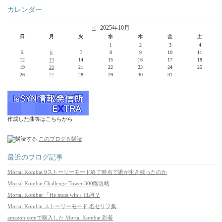
カレンダー
<
2025年10月
日
月
火
水
木
金
土
1
2
3
4
5
6
7
8
9
10
11
12
13
14
15
16
17
18
19
20
21
22
23
24
25
26
27
28
29
30
31
作成した曲等はこちらから
このブログを購読
最近のブログ記事
Mortal Kombat 9ストーリーモード終了時点で誰が生き残ったのか
Mortal Kombat Challenge Tower 300階攻略
Mortal Kombat 「He must win」は誰？
Mortal Kombat ストーリーモード 名セリフ集
amazon.comで購入した Mortal Kombat 到着