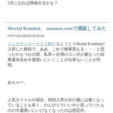
5月になれば情報出るかな？
Mortal Kombat、 amazon.comで通販してみた
leSYN
(
2011年4月21日 09:58
)
メッセサンオーカオス館
にもとうとうMortal Kombatが
入荷した模様で、ああ、これで無事買える・・・と思
ったのもつかの間、私用＋社用のコンボが重なった結
果週末含め今週買いにいくことが出来ないことが判
明。
あちゃー。
人気タイトルの場合、初回入荷が次の週には無くなっ
ていることも多く、のんびりでいいやと思っていたも
のの今週買いにいけなくなったのは想定外。