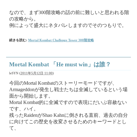
なので、まず300階攻略の話の前に難しいと思われる階
の攻略から。
例によって盛大にネタバレしますのでそのつもりで。
続きを読む:
Mortal Kombat Challenge Tower 300階攻略
Mortal Kombat 「He must win」は誰？
leSYN
(
2011年5月12日 11:00
)
今回のMortal Kombatのストーリーモードですが、
Armageddonが発生し戦士たちは全滅しているという場
面から開始します。
Mortal Kombat的に全滅ですので表現にだいぶ容赦ない
です、ハイ。
残ったRaidenがShao Kahnに倒される直前、過去の自分
に向けてこの歴史を改変させるためのキーワードとし
て、