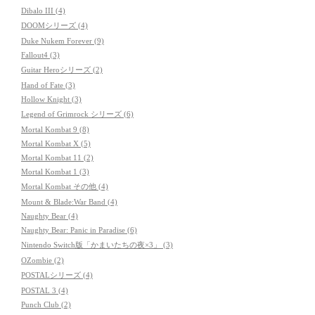
Dibalo III (4)
DOOMシリーズ (4)
Duke Nukem Forever (9)
Fallout4 (3)
Guitar Heroシリーズ (2)
Hand of Fate (3)
Hollow Knight (3)
Legend of Grimrock シリーズ (6)
Mortal Kombat 9 (8)
Mortal Kombat X (5)
Mortal Kombat 11 (2)
Mortal Kombat 1 (3)
Mortal Kombat その他 (4)
Mount & Blade:War Band (4)
Naughty Bear (4)
Naughty Bear: Panic in Paradise (6)
Nintendo Switch版「かまいたちの夜×3」 (3)
OZombie (2)
POSTALシリーズ (4)
POSTAL 3 (4)
Punch Club (2)