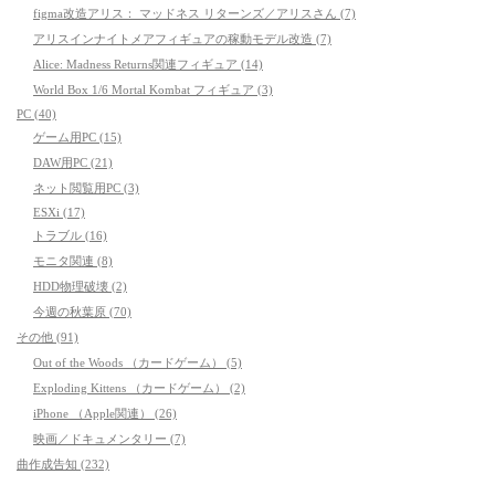
figma改造アリス： マッドネス リターンズ／アリスさん (7)
アリスインナイトメアフィギュアの稼動モデル改造 (7)
Alice: Madness Returns関連フィギュア (14)
World Box 1/6 Mortal Kombat フィギュア (3)
PC (40)
ゲーム用PC (15)
DAW用PC (21)
ネット閲覧用PC (3)
ESXi (17)
トラブル (16)
モニタ関連 (8)
HDD物理破壊 (2)
今週の秋葉原 (70)
その他 (91)
Out of the Woods （カードゲーム） (5)
Exploding Kittens （カードゲーム） (2)
iPhone （Apple関連） (26)
映画／ドキュメンタリー (7)
曲作成告知 (232)