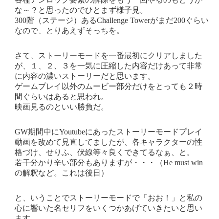
な～？と思ったのでひとまず様子見。
300階（ステージ）あるChallenge Towerがまだ200ぐらい
なので、とりあえずそっちを。
さて、ストーリーモードを一番最初にクリアしました
が、１、２、３を一気に圧縮した内容だけあって非常
に内容の濃いストーリーだと思います。
ゲームプレイ以外のムービー部分だけをとっても２時
間ぐらいはあると思われ。
映画見るのといい勝負だ。
GW期間中にYoutubeにあったストーリーモードプレイ
動画を改めて見直してましたが、各キャラクターの性
格づけ、せりふ、伏線等々良くできてるなぁ、と。
若干分かり辛い部分もありますが・・・（He must win
の解釈など。これは後日）
と、いうことでストーリーモードで「おお！」と私の
心に響いた名セリフをいくつかあげていきたいと思い
ます。