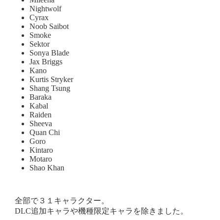
Nightwolf
Cyrax
Noob Saibot
Smoke
Sektor
Sonya Blade
Jax Briggs
Kano
Kurtis Stryker
Shang Tsung
Baraka
Kabal
Raiden
Sheeva
Quan Chi
Goro
Kintaro
Motaro
Shao Khan
全部で３１キャラクター。
DLC追加キャラや機種限定キャラを除きました。