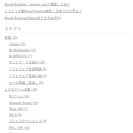
Mortal Kombat、 amazon.comで通販してみた
とうとう今週Mortal Kombat発売！ 日本での入手は？
Mortal KombatのDemo出てますね(PS3)
カテゴリ
音楽 (35)
Cubase (25)
IK Multimedia (15)
KOMPLETE (7)
サントラ・ＣＤ紹介 (29)
ソフトウェア音源関連 (8)
ソフトウェア音源の箱 (3)
セール関連（音楽） (9)
ビデオゲーム全般 (39)
PCゲーム (34)
Nintendo Switch (10)
Xbox 360 (7)
Wii U (6)
プレイステーション３ (9)
FPS／TPS (16)