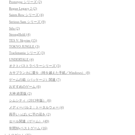
Prototype シリーズ (2)
Rogue Legacy 2 (2)
Saints Row シリーズ (4)
Serious Sam シリーズ (9)
Sifu (2)
StrongHold (4)
TES V: Skyrim (15)
TOKYO JUNGLE (3)
Trackmania シリーズ (3)
UNDERTALE (4)
オクトパストラベラーシリーズ (5)
カサブランカに愛を（時を越えた手紙／Windows） (8)
ゲームの箱（パッケージ）関連 (7)
おすすめのゲーム (6)
大神 絶景版 (2)
シムシティ（2013年版） (6)
メディーバル２：トータルウォー (4)
両手いっぱいに芋の花を (2)
セール関連（ゲーム） (49)
年間Myベストゲーム (16)
レトロゲーム (35)