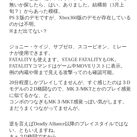
無いか探したら、はい、ありました。結構前（3月上
旬？）からあった模様。
PS３版のデモですが、Xbox360版のデモが存在している
のかは不明。
※まだ出てない？
ジョニー・ケイジ、サブゼロ、スコーピオン、ミレー
ナが使用できます。
FATALITYも使えます。STAGE FATALITYもOK。
FATALITYコマンドはゲーム中MOVEリストに表示。
例の内蔵や骨まで見える攻撃ってのも確認可能。
20分程度しかプレイしてませんが、すぐ感じたのは３D
モデルの２D格闘なので、MK３/MKTとかのプレイ感覚
に似てるかな、と。
コンボのつなぎもMK３/MKT感覚っぽい気がします。
まだうまくつながってませんが。
逆を言えばDeadly Alliance以降のプレイスタイルではな
い、ともいえますね。
まぁ２D格闘ですから。