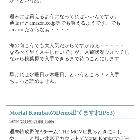
か？という話。
週末には買えるようになってればいいんですが。
通販だとamazon.co.jp等でも買えるようです。でも
amazonだからなぁ・・・・
海の向こうでも大人気だからですかねぇ・・・・・
なるべく早く入手したいですが、入荷状況ウォッチし
ながら秋葉原で入手できるまで待つことにします。
早ければ水曜日か木曜日、というところ？＞入手
ちょっと読めません。
Mortal KombatのDemo出てますね(PS3)
leSYN
(
2011年4月 6日 11:09
)
週末特攻野郎Aチーム THE MOVIE見るときにもし
や・・・と思い北米アカウントでMortal Kombatのデモ