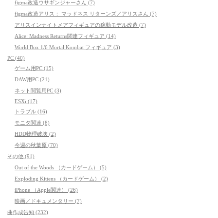
figma改造ウサギンジャーさん (7)
figma改造アリス： マッドネス リターンズ／アリスさん (7)
アリスインナイトメアフィギュアの稼動モデル改造 (7)
Alice: Madness Returns関連フィギュア (14)
World Box 1/6 Mortal Kombat フィギュア (3)
PC (40)
ゲーム用PC (15)
DAW用PC (21)
ネット閲覧用PC (3)
ESXi (17)
トラブル (16)
モニタ関連 (8)
HDD物理破壊 (2)
今週の秋葉原 (70)
その他 (91)
Out of the Woods （カードゲーム） (5)
Exploding Kittens （カードゲーム） (2)
iPhone （Apple関連） (26)
映画／ドキュメンタリー (7)
曲作成告知 (232)