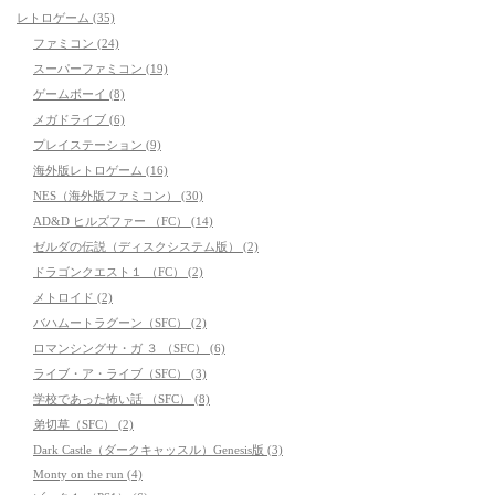
レトロゲーム (35)
ファミコン (24)
スーパーファミコン (19)
ゲームボーイ (8)
メガドライブ (6)
プレイステーション (9)
海外版レトロゲーム (16)
NES（海外版ファミコン） (30)
AD&D ヒルズファー （FC） (14)
ゼルダの伝説（ディスクシステム版） (2)
ドラゴンクエスト１ （FC） (2)
メトロイド (2)
バハムートラグーン（SFC） (2)
ロマンシングサ・ガ ３ （SFC） (6)
ライブ・ア・ライブ（SFC） (3)
学校であった怖い話 （SFC） (8)
弟切草（SFC） (2)
Dark Castle（ダークキャッスル）Genesis版 (3)
Monty on the run (4)