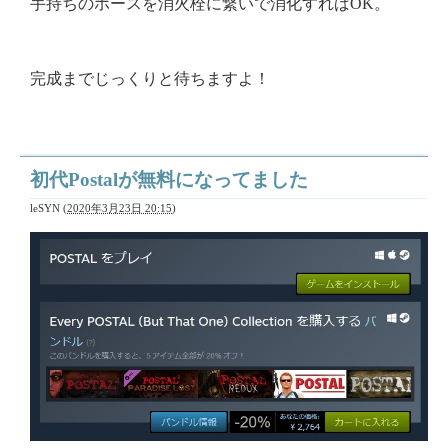
手持ちのホースを消火栓に繋いで消化すればOK。
完成までじっくりと待ちますよ！
初代Postalが無料になってました
leSYN
(
2020年3月23日 20:15
)