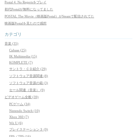
Postal 4: No Regertsをプレイ
初代Postalが無料になってました
POSTAL The Movie（映画版Postal）がSteamで配信されてた
映画版Postalを見たので感想
カテゴリ
音楽 (35)
Cubase (25)
IK Multimedia (15)
KOMPLETE (7)
サントラ・ＣＤ紹介 (29)
ソフトウェア音源関連 (8)
ソフトウェア音源の箱 (3)
セール関連（音楽） (9)
ビデオゲーム全般 (39)
PCゲーム (34)
Nintendo Switch (10)
Xbox 360 (7)
Wii U (6)
プレイステーション３ (9)
FPS／TPS (16)