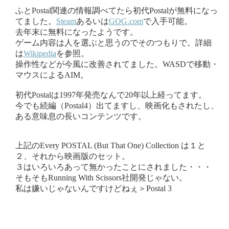
ふとPostal関連の情報調べてたら初代Postalが無料になっ
てました。
Steam
あるいは
GOG.com
で入手可能。
去年末に無料になったようです。
ゲーム内容は人を選ぶと思うのでそのつもりで。詳細
は
Wikipedia
を参照。
操作性などが今風に改善されてました。WASDで移動・
マウスによるAIM。
初代Postalは1997年発売なんで20年以上経ってます。
今でも続編（Postal4）出てますし、映画化もされたし、
ある意味息の長いコンテンツです。
上記のEvery POSTAL (But That One) Collection は１と
２、それから映画版のセット。
３はいろいろあって無かったことにされました・・・
そもそもRunning With Scissors社開発じゃない。
私は嫌いじゃないんですけどねぇ＞Postal 3