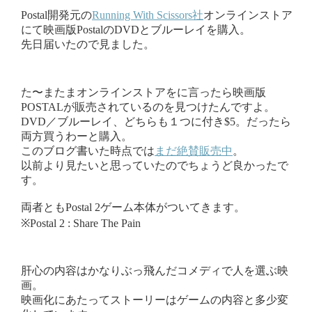
Postal開発元の
Running With Scissors社
オンラインストア
にて映画版PostalのDVDとブルーレイを購入。
先日届いたので見ました。
た〜またまオンラインストアをに言ったら映画版
POSTALが販売されているのを見つけたんですよ。
DVD／ブルーレイ、どちらも１つに付き$5。だったら
両方買うわーと購入。
このブログ書いた時点では
まだ絶賛販売中
。
以前より見たいと思っていたのでちょうど良かったで
す。
両者ともPostal 2ゲーム本体がついてきます。
※Postal 2 : Share The Pain
肝心の内容はかなりぶっ飛んだコメディで人を選ぶ映
画。
映画化にあたってストーリーはゲームの内容と多少変