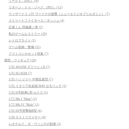
ゾーク１ （PS1） (6)
リターン・トゥ・ゾーク （PS1） (11)
ウィザードリィIV ワードナの逆襲（ニューエイジオブリルガミン） (7)
ストリートファイター２／ダッシュ (4)
忍者くん 阿修羅ノ章 (2)
私のゲームヒストリー (29)
レトロブライト (2)
ゲーム収納・整備 (31)
ファミコンカセット収集 (7)
模型・フィギュア (28)
1/35 40/43M ズリーニィII (7)
1/35 SU-85M (7)
1/35 ヘッツァー 中期生産型 (7)
1/35 イタリア自走砲 M40 セモベンテ (5)
1/35 II号戦車L型 ルクス (5)
1/72 Mk.I "Male" (2)
1/72 Mk.IV "Male" (2)
1/35 III号突撃砲B型 (6)
1/39 ライトフライヤー (9)
レオナルド・ダ・ヴィンチの戦車 (3)