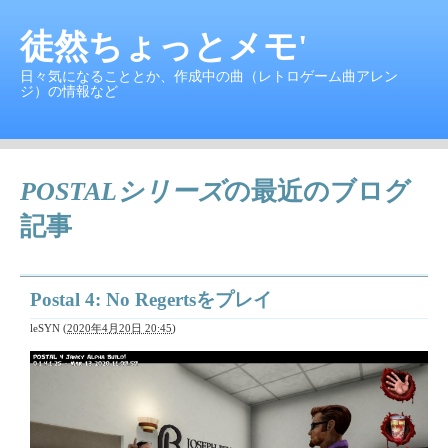
徒然ちょっとメモ'
日々気になることとか、作成中の曲（レトロゲーム曲アレン
ジ）の情報など
POSTALシリーズ
の最近のブログ
記事
Postal 4: No Regertsをプレイ
leSYN
(
2020年4月20日 20:45
)