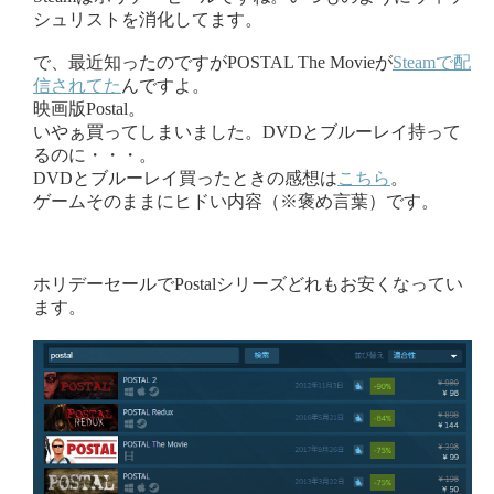
シュリストを消化してます。
で、最近知ったのですがPOSTAL The Movieが
Steamで配
信されてた
んですよ。
映画版Postal。
いやぁ買ってしまいました。DVDとブルーレイ持って
るのに・・・。
DVDとブルーレイ買ったときの感想は
こちら
。
ゲームそのままにヒドい内容（※褒め言葉）です。
ホリデーセールでPostalシリーズどれもお安くなってい
ます。