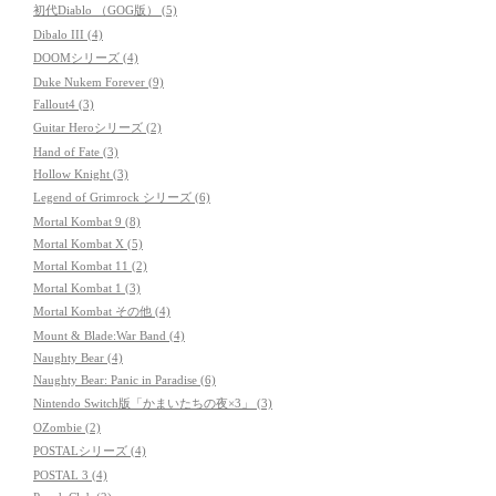
初代Diablo （GOG版） (5)
Dibalo III (4)
DOOMシリーズ (4)
Duke Nukem Forever (9)
Fallout4 (3)
Guitar Heroシリーズ (2)
Hand of Fate (3)
Hollow Knight (3)
Legend of Grimrock シリーズ (6)
Mortal Kombat 9 (8)
Mortal Kombat X (5)
Mortal Kombat 11 (2)
Mortal Kombat 1 (3)
Mortal Kombat その他 (4)
Mount & Blade:War Band (4)
Naughty Bear (4)
Naughty Bear: Panic in Paradise (6)
Nintendo Switch版「かまいたちの夜×3」 (3)
OZombie (2)
POSTALシリーズ (4)
POSTAL 3 (4)