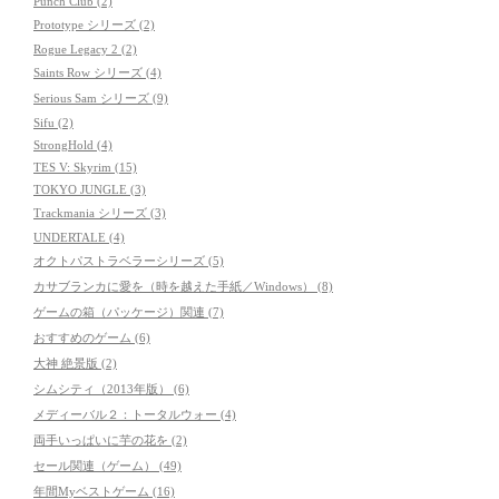
Punch Club (2)
Prototype シリーズ (2)
Rogue Legacy 2 (2)
Saints Row シリーズ (4)
Serious Sam シリーズ (9)
Sifu (2)
StrongHold (4)
TES V: Skyrim (15)
TOKYO JUNGLE (3)
Trackmania シリーズ (3)
UNDERTALE (4)
オクトパストラベラーシリーズ (5)
カサブランカに愛を（時を越えた手紙／Windows） (8)
ゲームの箱（パッケージ）関連 (7)
おすすめのゲーム (6)
大神 絶景版 (2)
シムシティ（2013年版） (6)
メディーバル２：トータルウォー (4)
両手いっぱいに芋の花を (2)
セール関連（ゲーム） (49)
年間Myベストゲーム (16)