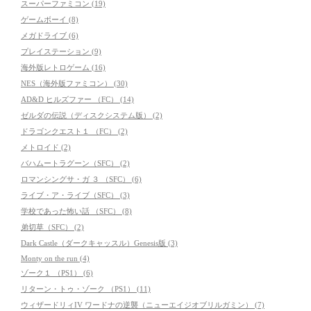
スーパーファミコン (19)
ゲームボーイ (8)
メガドライブ (6)
プレイステーション (9)
海外版レトロゲーム (16)
NES（海外版ファミコン） (30)
AD&D ヒルズファー （FC） (14)
ゼルダの伝説（ディスクシステム版） (2)
ドラゴンクエスト１ （FC） (2)
メトロイド (2)
バハムートラグーン（SFC） (2)
ロマンシングサ・ガ ３ （SFC） (6)
ライブ・ア・ライブ（SFC） (3)
学校であった怖い話 （SFC） (8)
弟切草（SFC） (2)
Dark Castle（ダークキャッスル）Genesis版 (3)
Monty on the run (4)
ゾーク１ （PS1） (6)
リターン・トゥ・ゾーク （PS1） (11)
ウィザードリィIV ワードナの逆襲（ニューエイジオブリルガミン） (7)