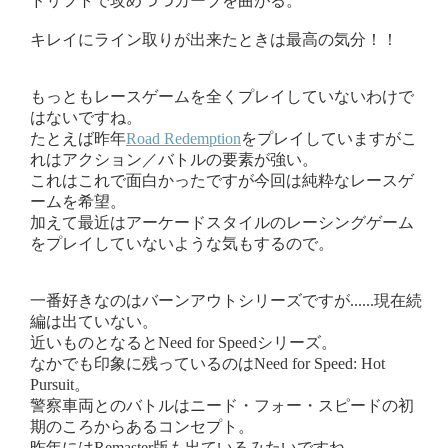
ドリフトで攻めつつカーブを曲がる。
キレイにライン取りが出来たときは最高の気分！！
もっともレースゲームを全くプレイしていないわけで
はないですね。
たとえば昨年
Road Redemption
をプレイしていますがこ
れはアクション／バトルの要素が強い。
これはこれで面白かったですが今回は純粋なレースゲ
ームを希望。
加えて最近はアーケードスタイルのレーシングゲーム
をプレイしていないような気もするので。
一番好きなのはバーンアウトシリーズですが......現在続
編は出ていない。
近いものとなるとNeed for Speedシリーズ。
なかでも印象に残っているのはNeed for Speed: Hot
Pursuit。
警察車両とのバトルはニード・フォー・スピードの初
期のころからあるコンセプト。
昨年にはRemaster版も出ているみたいですね。