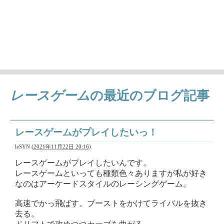
徒然ちょっとメモ'
日々気になることとか、作成中の曲（レトロゲーム曲アレン
ジ）の情報など
レースゲーム
の最近のブログ記事
レースゲームがプレイしたいっ！
leSYN
(
2021年11月22日 20:16
)
レースゲームがプレイしたいんです。
レースゲームといっても種類色々ありますが私が好き
なのはアーケードスタイルのレーシングゲーム。
高速でかっ飛ばす。ブーストをかけてライバルを抜き
去る。