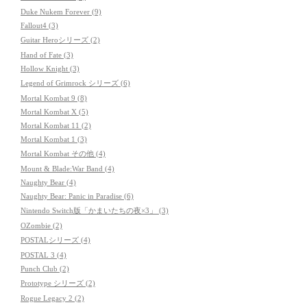
Duke Nukem Forever (9)
Fallout4 (3)
Guitar Heroシリーズ (2)
Hand of Fate (3)
Hollow Knight (3)
Legend of Grimrock シリーズ (6)
Mortal Kombat 9 (8)
Mortal Kombat X (5)
Mortal Kombat 11 (2)
Mortal Kombat 1 (3)
Mortal Kombat その他 (4)
Mount & Blade:War Band (4)
Naughty Bear (4)
Naughty Bear: Panic in Paradise (6)
Nintendo Switch版「かまいたちの夜×3」 (3)
OZombie (2)
POSTALシリーズ (4)
POSTAL 3 (4)
Punch Club (2)
Prototype シリーズ (2)
Rogue Legacy 2 (2)