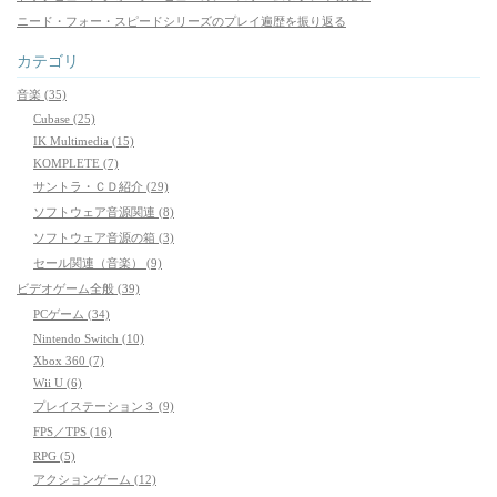
ニード・フォー・スピードシリーズのプレイ遍歴を振り返る
カテゴリ
音楽 (35)
Cubase (25)
IK Multimedia (15)
KOMPLETE (7)
サントラ・ＣＤ紹介 (29)
ソフトウェア音源関連 (8)
ソフトウェア音源の箱 (3)
セール関連（音楽） (9)
ビデオゲーム全般 (39)
PCゲーム (34)
Nintendo Switch (10)
Xbox 360 (7)
Wii U (6)
プレイステーション３ (9)
FPS／TPS (16)
RPG (5)
アクションゲーム (12)