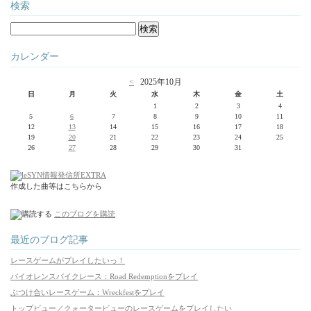
検索
カレンダー
<
2025年10月
日
月
火
水
木
金
土
1
2
3
4
5
6
7
8
9
10
11
12
13
14
15
16
17
18
19
20
21
22
23
24
25
26
27
28
29
30
31
作成した曲等はこちらから
このブログを購読
最近のブログ記事
レースゲームがプレイしたいっ！
バイオレンスバイクレース：Road Redemptionをプレイ
ぶつけ合いレースゲーム：Wreckfestをプレイ
トップビュー／クォータービューのレースゲームをプレイしたい