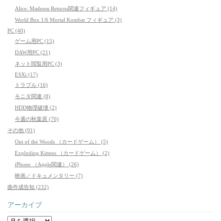
Alice: Madness Returns関連フィギュア (14)
World Box 1/6 Mortal Kombat フィギュア (3)
PC (40)
ゲーム用PC (15)
DAW用PC (21)
ネット閲覧用PC (3)
ESXi (17)
トラブル (16)
モニタ関連 (8)
HDD物理破壊 (2)
今週の秋葉原 (70)
その他 (91)
Out of the Woods （カードゲーム） (5)
Exploding Kittens （カードゲーム） (2)
iPhone （Apple関連） (26)
映画／ドキュメンタリー (7)
曲作成告知 (232)
アーカイブ