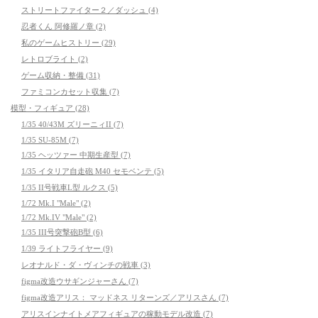
ストリートファイター２／ダッシュ (4)
忍者くん 阿修羅ノ章 (2)
私のゲームヒストリー (29)
レトロブライト (2)
ゲーム収納・整備 (31)
ファミコンカセット収集 (7)
模型・フィギュア (28)
1/35 40/43M ズリーニィII (7)
1/35 SU-85M (7)
1/35 ヘッツァー 中期生産型 (7)
1/35 イタリア自走砲 M40 セモベンテ (5)
1/35 II号戦車L型 ルクス (5)
1/72 Mk.I "Male" (2)
1/72 Mk.IV "Male" (2)
1/35 III号突撃砲B型 (6)
1/39 ライトフライヤー (9)
レオナルド・ダ・ヴィンチの戦車 (3)
figma改造ウサギンジャーさん (7)
figma改造アリス： マッドネス リターンズ／アリスさん (7)
アリスインナイトメアフィギュアの稼動モデル改造 (7)