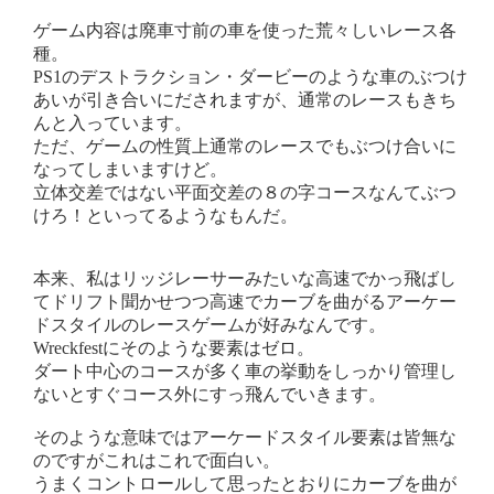
ゲーム内容は廃車寸前の車を使った荒々しいレース各
種。
PS1のデストラクション・ダービーのような車のぶつけ
あいが引き合いにだされますが、通常のレースもきち
んと入っています。
ただ、ゲームの性質上通常のレースでもぶつけ合いに
なってしまいますけど。
立体交差ではない平面交差の８の字コースなんてぶつ
けろ！といってるようなもんだ。
本来、私はリッジレーサーみたいな高速でかっ飛ばし
てドリフト聞かせつつ高速でカーブを曲がるアーケー
ドスタイルのレースゲームが好みなんです。
Wreckfestにそのような要素はゼロ。
ダート中心のコースが多く車の挙動をしっかり管理し
ないとすぐコース外にすっ飛んでいきます。
そのような意味ではアーケードスタイル要素は皆無な
のですがこれはこれで面白い。
うまくコントロールして思ったとおりにカーブを曲が