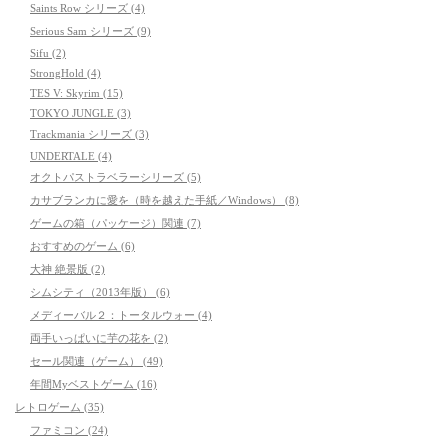
Saints Row シリーズ (4)
Serious Sam シリーズ (9)
Sifu (2)
StrongHold (4)
TES V: Skyrim (15)
TOKYO JUNGLE (3)
Trackmania シリーズ (3)
UNDERTALE (4)
オクトパストラベラーシリーズ (5)
カサブランカに愛を（時を越えた手紙／Windows） (8)
ゲームの箱（パッケージ）関連 (7)
おすすめのゲーム (6)
大神 絶景版 (2)
シムシティ（2013年版） (6)
メディーバル２：トータルウォー (4)
両手いっぱいに芋の花を (2)
セール関連（ゲーム） (49)
年間Myベストゲーム (16)
レトロゲーム (35)
ファミコン (24)