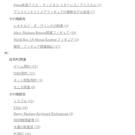
figma改造アリス： マッドネス リターンズ／アリスさん (7)
アリスインナイトメアフィギュアの稼動モデル改造 (7)
その他総合
レオナルド・ダ・ヴィンチの戦車 (3)
Alice: Madness Returns関連フィギュア (14)
World Box 1/6 Mortal Kombat フィギュア (3)
模型・フィギュア関連雑記 (27)
PC
自宅PC関連
ゲーム用PC (15)
DAW用PC (21)
ネット閲覧用PC (3)
モニタ関連 (8)
その他総合
トラブル (15)
ESXi (18)
Happy Hacking Keyboard Professional (4)
HDD物理破壊 (2)
今週の秋葉原 (70)
PC雑記 (36)