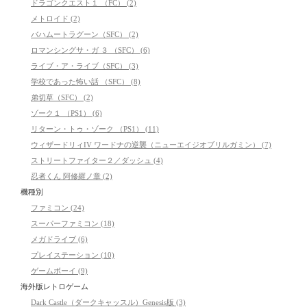
ドラゴンクエスト１ （FC） (2)
メトロイド (2)
バハムートラグーン（SFC） (2)
ロマンシングサ・ガ ３ （SFC） (6)
ライブ・ア・ライブ（SFC） (3)
学校であった怖い話 （SFC） (8)
弟切草（SFC） (2)
ゾーク１ （PS1） (6)
リターン・トゥ・ゾーク （PS1） (11)
ウィザードリィIV ワードナの逆襲（ニューエイジオブリルガミン） (7)
ストリートファイター２／ダッシュ (4)
忍者くん 阿修羅ノ章 (2)
機種別
ファミコン (24)
スーパーファミコン (18)
メガドライブ (6)
プレイステーション (10)
ゲームボーイ (9)
海外版レトロゲーム
Dark Castle（ダークキャッスル）Genesis版 (3)