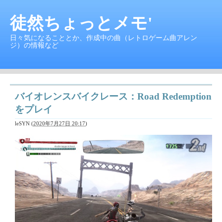
徒然ちょっとメモ'
日々気になることとか、作成中の曲（レトロゲーム曲アレン
ジ）の情報など
バイオレンスバイクレース：Road Redemption
をプレイ
leSYN
(
2020年7月27日 20:17
)