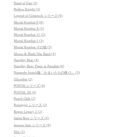
Hand of Fate (3)
Hollow Knight (3)
Legend of Grimrock シリーズ (6)
Mortal Kombat 9 (8)
Mortal Kombat X (5)
Mortal Kombat 11 (2)
Mortal Kombat 1 (3)
Mortal Kombat その他 (3)
Mount & Blade:War Band (4)
Naughty Bear (4)
Naughty Bear: Panic in Paradise (6)
Nintendo Switch版「かまいたちの夜×3」 (3)
OZombie (2)
POSTALシリーズ (4)
POSTAL III (4)
Punch Club (2)
Prototype シリーズ (2)
Rogue Legacy 2 (2)
Saints Row シリーズ (4)
Serious Sam シリーズ (9)
Sifu (2)