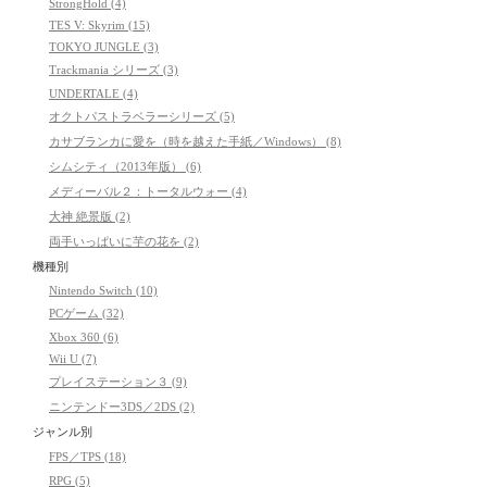
StrongHold (4)
TES V: Skyrim (15)
TOKYO JUNGLE (3)
Trackmania シリーズ (3)
UNDERTALE (4)
オクトパストラベラーシリーズ (5)
カサブランカに愛を（時を越えた手紙／Windows） (8)
シムシティ（2013年版） (6)
メディーバル２：トータルウォー (4)
大神 絶景版 (2)
両手いっぱいに芋の花を (2)
機種別
Nintendo Switch (10)
PCゲーム (32)
Xbox 360 (6)
Wii U (7)
プレイステーション３ (9)
ニンテンドー3DS／2DS (2)
ジャンル別
FPS／TPS (18)
RPG (5)