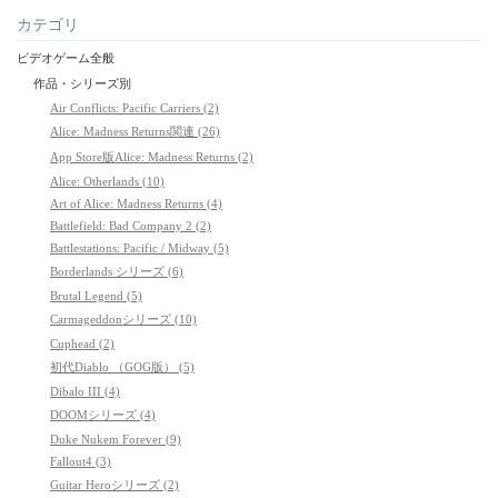
カテゴリ
ビデオゲーム全般
作品・シリーズ別
Air Conflicts: Pacific Carriers (2)
Alice: Madness Returns関連 (26)
App Store版Alice: Madness Returns (2)
Alice: Otherlands (10)
Art of Alice: Madness Returns (4)
Battlefield: Bad Company 2 (2)
Battlestations: Pacific / Midway (5)
Borderlands シリーズ (6)
Brutal Legend (5)
Carmageddonシリーズ (10)
Cuphead (2)
初代Diablo （GOG版） (5)
Dibalo III (4)
DOOMシリーズ (4)
Duke Nukem Forever (9)
Fallout4 (3)
Guitar Heroシリーズ (2)