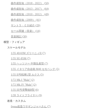
曲作成告知（2018 - 2022） (50)
曲作成告知（2013 - 2017） (64)
曲作成告知（2010 - 2012） (49)
曲作成告知（2009） (41)
サントラ・ＣＤ紹介 (29)
セール関連（音楽） (14)
音楽雑記 (30)
模型・フィギュア
スケールモデル
1/35 40/43M ズリーニィII (7)
1/35 SU-85M (7)
1/35 ヘッツァー 中期生産型 (7)
1/35 イタリア自走砲 M40 セモベンテ (5)
1/35 II号戦車L型 ルクス (5)
1/72 Mk.I "Male" (2)
1/72 Mk.IV "Male" (2)
1/35 III号突撃砲B型 (6)
1/39 ライトフライヤー (9)
改造・カスタム
figma改造ウサギンジャーさん (7)