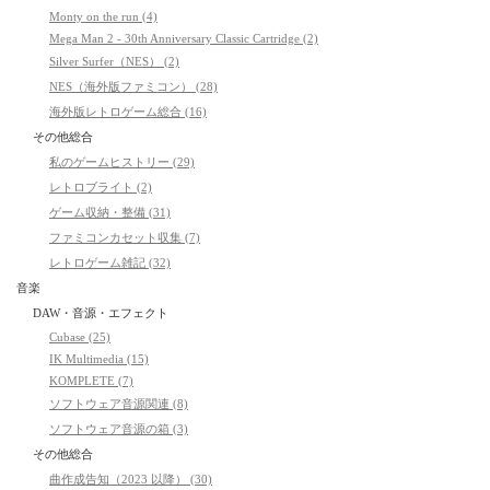
Monty on the run (4)
Mega Man 2 - 30th Anniversary Classic Cartridge (2)
Silver Surfer（NES） (2)
NES（海外版ファミコン） (28)
海外版レトロゲーム総合 (16)
その他総合
私のゲームヒストリー (29)
レトロブライト (2)
ゲーム収納・整備 (31)
ファミコンカセット収集 (7)
レトロゲーム雑記 (32)
音楽
DAW・音源・エフェクト
Cubase (25)
IK Multimedia (15)
KOMPLETE (7)
ソフトウェア音源関連 (8)
ソフトウェア音源の箱 (3)
その他総合
曲作成告知（2023 以降） (30)