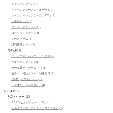
アクションゲーム (12)
アドベンチャー／ノベルゲーム (4)
シミュレーションゲーム／RTS (11)
パズルゲーム (3)
フライトアクション (3)
ローグライクゲーム (8)
レースゲーム (6)
対戦格闘ゲーム (4)
その他総合
ゲームの箱（パッケージ）関連 (7)
おすすめのゲーム (6)
セール関連（ゲーム） (51)
攻略本／雑誌／ゲーム関連書籍 (6)
年間Myベストゲーム (17)
ビデオゲーム全般雑記 (30)
レトロゲーム
作品・シリーズ別
AD&D ヒルズファー （FC） (14)
ゼルダの伝説（ディスクシステム版） (2)