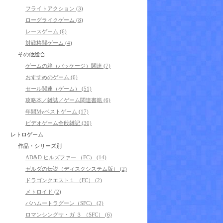
フライトアクション (3)
ローグライクゲーム (8)
レースゲーム (6)
対戦格闘ゲーム (4)
その他総合
ゲームの箱（パッケージ）関連 (7)
おすすめのゲーム (6)
セール関連（ゲーム） (51)
攻略本／雑誌／ゲーム関連書籍 (6)
年間Myベストゲーム (17)
ビデオゲーム全般雑記 (30)
レトロゲーム
作品・シリーズ別
AD&D ヒルズファー （FC） (14)
ゼルダの伝説（ディスクシステム版） (2)
ドラゴンクエスト１ （FC） (2)
メトロイド (2)
バハムートラグーン（SFC） (2)
ロマンシングサ・ガ ３ （SFC） (6)