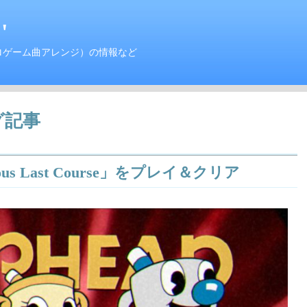
'
ロゲーム曲アレンジ）の情報など
グ記事
icious Last Course」をプレイ＆クリア