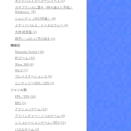
オクトパストラベラーシリーズ (5)
カサブランカに愛を（時を越えた手紙／
Windows） (8)
シムシティ（2013年版） (6)
メディーバル２：トータルウォー (4)
大神 絶景版 (2)
両手いっぱいに芋の花を (2)
機種別
Nintendo Switch (10)
PCゲーム (32)
Xbox 360 (6)
Wii U (7)
プレイステーション３ (9)
ニンテンドー3DS／2DS (2)
ジャンル別
FPS／TPS (18)
RPG (5)
アクションゲーム (12)
アドベンチャー／ノベルゲーム (4)
シミュレーションゲーム／RTS (11)
パズルゲーム (3)