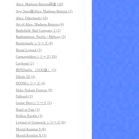
Alice: Madness Returns関連 (26)
App Store版Alice: Madness Returns (2)
Alice: Otherlands (10)
Art of Alice: Madness Returns (4)
Battlefield: Bad Company 2 (2)
Battlestations: Pacific / Midway (5)
Borderlands シリーズ (6)
Brutal Legend (5)
Carmageddonシリーズ (10)
Cuphead (2)
初代Diablo （GOG版） (5)
Dibalo III (4)
DOOMシリーズ (4)
Duke Nukem Forever (9)
Fallout4 (3)
Guitar Heroシリーズ (2)
Hand of Fate (3)
Hollow Knight (3)
Legend of Grimrock シリーズ (6)
Mortal Kombat 9 (8)
Mortal Kombat X (5)