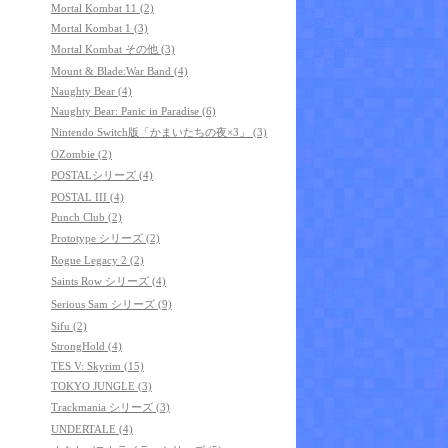
Mortal Kombat 11 (2)
Mortal Kombat 1 (3)
Mortal Kombat その他 (3)
Mount & Blade:War Band (4)
Naughty Bear (4)
Naughty Bear: Panic in Paradise (6)
Nintendo Switch版「かまいたちの夜×3」 (3)
OZombie (2)
POSTALシリーズ (4)
POSTAL III (4)
Punch Club (2)
Prototype シリーズ (2)
Rogue Legacy 2 (2)
Saints Row シリーズ (4)
Serious Sam シリーズ (9)
Sifu (2)
StrongHold (4)
TES V: Skyrim (15)
TOKYO JUNGLE (3)
Trackmania シリーズ (3)
UNDERTALE (4)