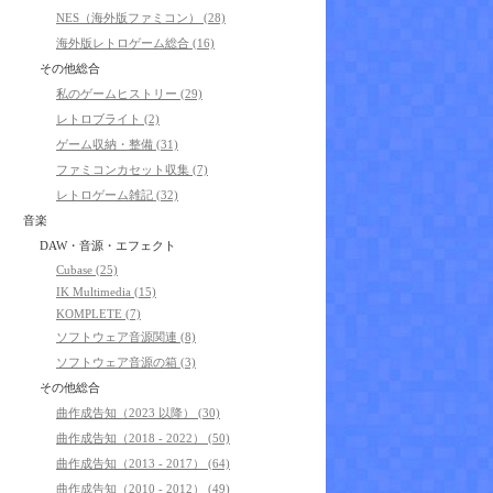
NES（海外版ファミコン） (28)
海外版レトロゲーム総合 (16)
その他総合
私のゲームヒストリー (29)
レトロブライト (2)
ゲーム収納・整備 (31)
ファミコンカセット収集 (7)
レトロゲーム雑記 (32)
音楽
DAW・音源・エフェクト
Cubase (25)
IK Multimedia (15)
KOMPLETE (7)
ソフトウェア音源関連 (8)
ソフトウェア音源の箱 (3)
その他総合
曲作成告知（2023 以降） (30)
曲作成告知（2018 - 2022） (50)
曲作成告知（2013 - 2017） (64)
曲作成告知（2010 - 2012） (49)