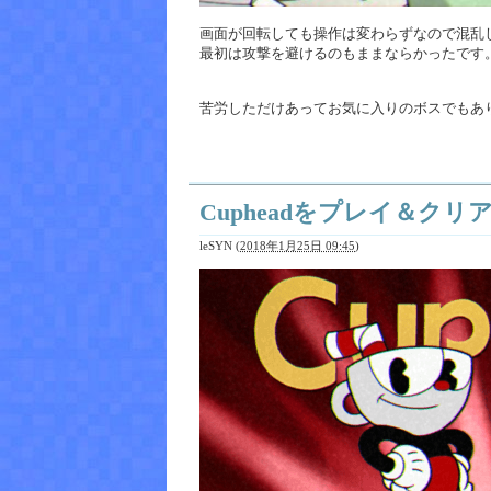
画面が回転しても操作は変わらずなので混乱
最初は攻撃を避けるのもままならかったです
苦労しただけあってお気に入りのボスでもあ
Cupheadをプレイ＆クリ
leSYN
(
2018年1月25日 09:45
)