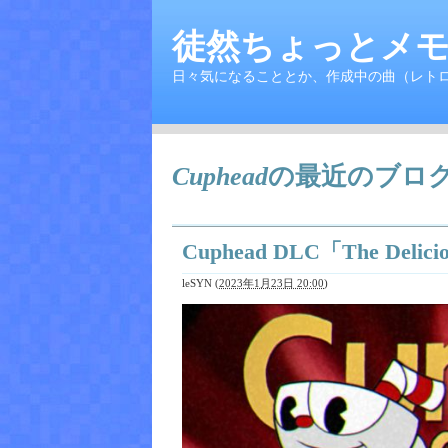
徒然ちょっとメモ
日々気になることとか、作成中の曲（レト
Cuphead
の最近のブロ
Cuphead DLC「The Del
leSYN
(
2023年1月23日 20:00
)