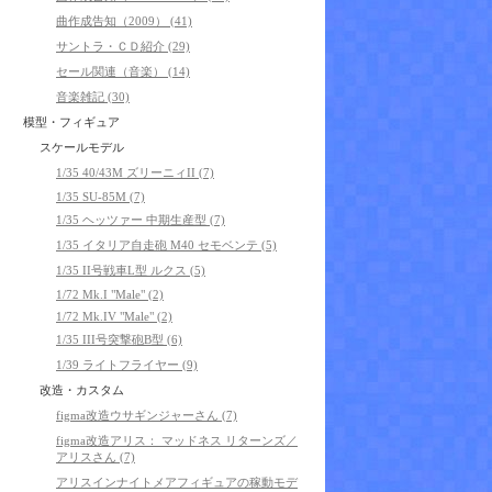
曲作成告知（2009） (41)
サントラ・ＣＤ紹介 (29)
セール関連（音楽） (14)
音楽雑記 (30)
模型・フィギュア
スケールモデル
1/35 40/43M ズリーニィII (7)
1/35 SU-85M (7)
1/35 ヘッツァー 中期生産型 (7)
1/35 イタリア自走砲 M40 セモベンテ (5)
1/35 II号戦車L型 ルクス (5)
1/72 Mk.I "Male" (2)
1/72 Mk.IV "Male" (2)
1/35 III号突撃砲B型 (6)
1/39 ライトフライヤー (9)
改造・カスタム
figma改造ウサギンジャーさん (7)
figma改造アリス： マッドネス リターンズ／
アリスさん (7)
アリスインナイトメアフィギュアの稼動モデ