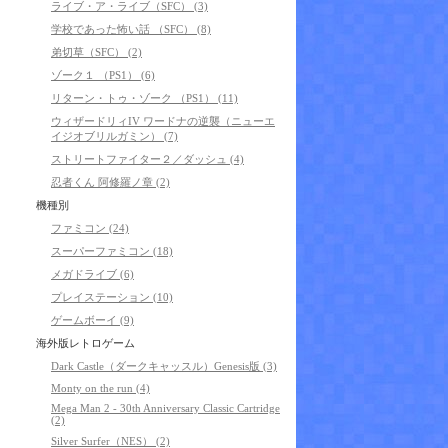
ライブ・ア・ライブ（SFC） (3)
学校であった怖い話 （SFC） (8)
弟切草（SFC） (2)
ゾーク１ （PS1） (6)
リターン・トゥ・ゾーク （PS1） (11)
ウィザードリィIV ワードナの逆襲（ニューエ
イジオブリルガミン） (7)
ストリートファイター２／ダッシュ (4)
忍者くん 阿修羅ノ章 (2)
機種別
ファミコン (24)
スーパーファミコン (18)
メガドライブ (6)
プレイステーション (10)
ゲームボーイ (9)
海外版レトロゲーム
Dark Castle（ダークキャッスル）Genesis版 (3)
Monty on the run (4)
Mega Man 2 - 30th Anniversary Classic Cartridge
(2)
Silver Surfer（NES） (2)