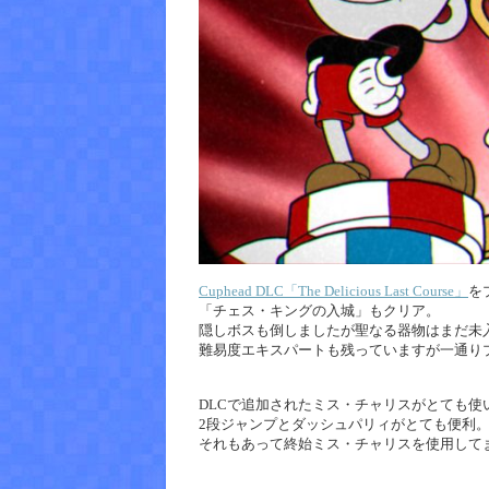
Cuphead DLC「The Delicious Last Course」
を
「チェス・キングの入城」もクリア。
隠しボスも倒しましたが聖なる器物はまだ未
難易度エキスパートも残っていますが一通り
DLCで追加されたミス・チャリスがとても使
2段ジャンプとダッシュパリィがとても便利。H
それもあって終始ミス・チャリスを使用して