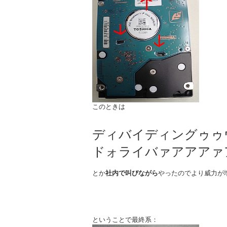
このときは
ディバイディングゥゥ
ドォライバァアアアァ
とか
社内で叫びながら
やったのでより威力が
ということで最終系：