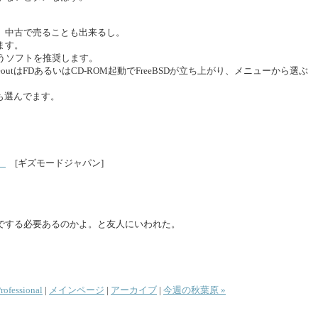
。中古で売ることも出来るし。
ます。
というソフトを推奨します。
ipeoutはFDあるいはCD-ROM起動でFreeBSDが立ち上がり、メニューから選ぶ
も選んでます。
）
[ギズモードジャパン]
でする必要あるのかよ。と友人にいわれた。
rofessional
|
メインページ
|
アーカイブ
|
今週の秋葉原 »