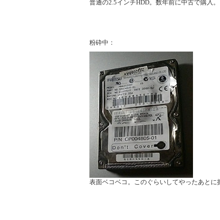
普通の2.5インチHDD。数年前に中古で購入。
粉砕中：
表面ベコベコ。このぐらいしてやったあとに