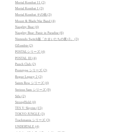
Mortal Kombat 11 (2)
Mortal Kombat 1 (3)
Mortal Kombat その他 (3)
Mount & Blade:War Band (4)
Naughty Bear (4)
Naughty Bear: Panic in Paradise (6)
Nintendo Switch版「かまいたちの夜×3」 (3)
OZombie (2)
POSTALシリーズ (4)
POSTAL III (4)
Punch Club (2)
Prototype シリーズ (2)
Rogue Legacy 2 (2)
Saints Row シリーズ (4)
Serious Sam シリーズ (9)
Sifu (2)
StrongHold (4)
TES V: Skyrim (15)
TOKYO JUNGLE (3)
Trackmania シリーズ (3)
UNDERTALE (4)