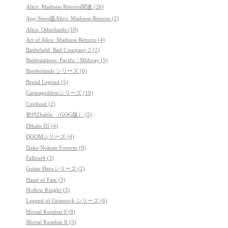
Alice: Madness Returns関連 (26)
App Store版Alice: Madness Returns (2)
Alice: Otherlands (10)
Art of Alice: Madness Returns (4)
Battlefield: Bad Company 2 (2)
Battlestations: Pacific / Midway (5)
Borderlands シリーズ (6)
Brutal Legend (5)
Carmageddonシリーズ (10)
Cuphead (2)
初代Diablo （GOG版） (5)
Dibalo III (4)
DOOMシリーズ (4)
Duke Nukem Forever (9)
Fallout4 (3)
Guitar Heroシリーズ (2)
Hand of Fate (3)
Hollow Knight (3)
Legend of Grimrock シリーズ (6)
Mortal Kombat 9 (8)
Mortal Kombat X (5)