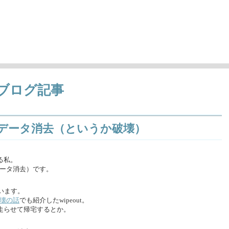
'
ロゲーム曲アレンジ）の情報など
ブログ記事
くデータ消去（というか破壊）
る私。
データ消去）です。
います。
破壊の話
でも紹介したwipeout。
走らせて帰宅するとか。