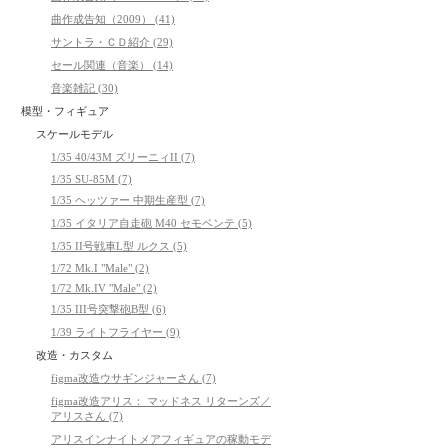
曲作成告知（2009） (41)
サントラ・ＣＤ紹介 (29)
セール関連（音楽） (14)
音楽雑記 (30)
模型・フィギュア
スケールモデル
1/35 40/43M ズリーニィII (7)
1/35 SU-85M (7)
1/35 ヘッツァー 中期生産型 (7)
1/35 イタリア自走砲 M40 セモベンテ (5)
1/35 II号戦車L型 ルクス (5)
1/72 Mk.I "Male" (2)
1/72 Mk.IV "Male" (2)
1/35 III号突撃砲B型 (6)
1/39 ライトフライヤー (9)
改造・カスタム
figma改造ウサギンジャーさん (7)
figma改造アリス： マッドネス リターンズ／
アリスさん (7)
アリスインナイトメアフィギュアの稼動モデ