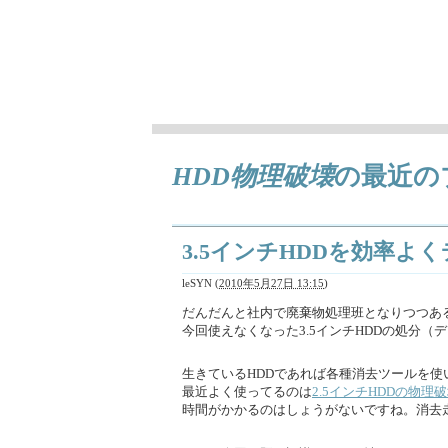
徒然ちょっとメモ
日々気になることとか、作成中の曲（レト
HDD物理破壊
の最近の
3.5インチHDDを効率よ
leSYN
(
2010年5月27日 13:15
)
だんだんと社内で廃棄物処理班となりつつあ
今回使えなくなった3.5インチHDDの処分（
生きているHDDであれば各種消去ツールを使
最近よく使ってるのは
2.5インチHDDの物理
時間がかかるのはしょうがないですね。消去