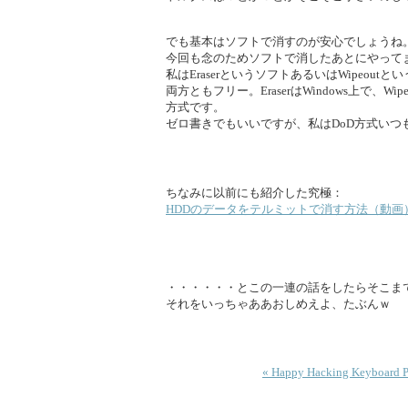
でも基本はソフトで消すのが安心でしょうね
今回も念のためソフトで消したあとにやって
私はEraserというソフトあるいはWipeout
両方ともフリー。EraserはWindows上で、W
方式です。
ゼロ書きでもいいですが、私はDoD方式いつ
ちなみに以前にも紹介した究極：
HDDのデータをテルミットで消す方法（動画
・・・・・・とこの一連の話をしたらそこま
それをいっちゃああおしめえよ、たぶんｗ
« Happy Hacking Keyboard P