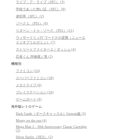
ライブ・ア・ライブ（SFC） (3)
学校であった怖い話 （SFC） (8)
弟切草（SFC） (2)
ゾーク１ （PS1） (6)
リターン・トゥ・ゾーク （PS1） (11)
ウィザードリィIV ワードナの逆襲（ニューエ
イジオブリルガミン） (7)
ストリートファイター２／ダッシュ (4)
忍者くん 阿修羅ノ章 (2)
機種別
ファミコン (24)
スーパーファミコン (18)
メガドライブ (6)
プレイステーション (10)
ゲームボーイ (9)
海外版レトロゲーム
Dark Castle（ダークキャッスル）Genesis版 (3)
Monty on the run (4)
Mega Man 2 - 30th Anniversary Classic Cartridge
(2)
Silver Surfer（NES） (2)