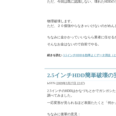
ただ、今回は既に認識しない、壊れたHDDの
物理破壊します。
ただ、２０個強やらなきゃいけないのがめん
ちなみに金かかっていいならら業者に任せる
そんなお金はないので自前でやる。
続きを読む:
3.5インチHDDを効率よくデータ消去（
2.5インチHDD簡単破壊
leSYN
(
2009年3月27日 22:07
)
2.5インチのHDDはかなづちとかでガシガ
調べてみました。
一応変形が見られるほど表面たたくと「何か
ちなみに後輩の意見：