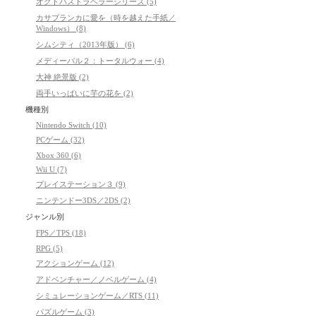
オクトパストラベラーシリーズ (5)
カサブランカに愛を（時を越えた手紙／
Windows） (8)
シムシティ（2013年版） (6)
メディーバル２：トータルウォー (4)
大神 絶景版 (2)
両手いっぱいに芋の花を (2)
機種別
Nintendo Switch (10)
PCゲーム (32)
Xbox 360 (6)
Wii U (7)
プレイステーション３ (9)
ニンテンドー3DS／2DS (2)
ジャンル別
FPS／TPS (18)
RPG (5)
アクションゲーム (12)
アドベンチャー／ノベルゲーム (4)
シミュレーションゲーム／RTS (11)
パズルゲーム (3)