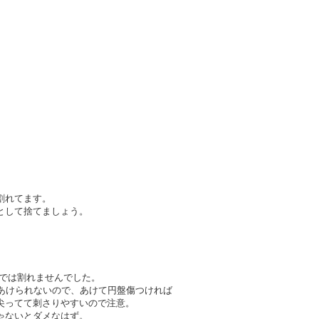
割れてます。
として捨てましょう。
撃では割れませんでした。
とあけられないので、あけて円盤傷つければ
尖ってて刺さりやすいので注意。
ゃないとダメなはず。