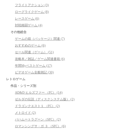
フライトアクション (3)
ローグライクゲーム (8)
レースゲーム (6)
対戦格闘ゲーム (4)
その他総合
ゲームの箱（パッケージ）関連 (7)
おすすめのゲーム (6)
セール関連（ゲーム） (51)
攻略本／雑誌／ゲーム関連書籍 (6)
年間Myベストゲーム (17)
ビデオゲーム全般雑記 (30)
レトロゲーム
作品・シリーズ別
AD&D ヒルズファー （FC） (14)
ゼルダの伝説（ディスクシステム版） (2)
ドラゴンクエスト１ （FC） (2)
メトロイド (2)
バハムートラグーン（SFC） (2)
ロマンシングサ・ガ ３ （SFC） (6)