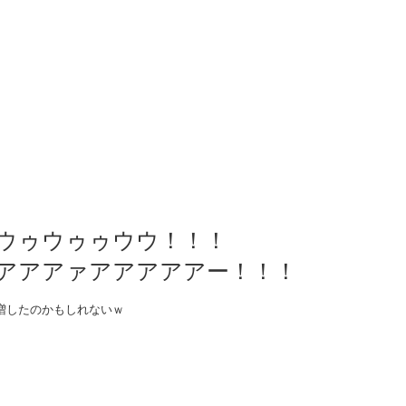
ウゥウゥゥウウ！！！
アアアァアアアアアー！！！
増したのかもしれないｗ