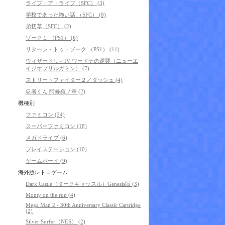
ライブ・ア・ライブ（SFC） (3)
学校であった怖い話 （SFC） (8)
弟切草（SFC） (2)
ゾーク１ （PS1） (6)
リターン・トゥ・ゾーク （PS1） (11)
ウィザードリィIV ワードナの逆襲（ニューエ
イジオブリルガミン） (7)
ストリートファイター２／ダッシュ (4)
忍者くん 阿修羅ノ章 (2)
機種別
ファミコン (24)
スーパーファミコン (18)
メガドライブ (6)
プレイステーション (10)
ゲームボーイ (9)
海外版レトロゲーム
Dark Castle（ダークキャッスル）Genesis版 (3)
Monty on the run (4)
Mega Man 2 - 30th Anniversary Classic Cartridge
(2)
Silver Surfer（NES） (2)