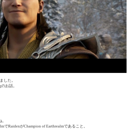
アしました。
ungのお話。
ね。
ealmでRaidenがChampion of Earthrealmであること。