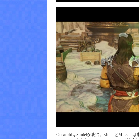
OutworldはSindelが統治。KitanaとMilee