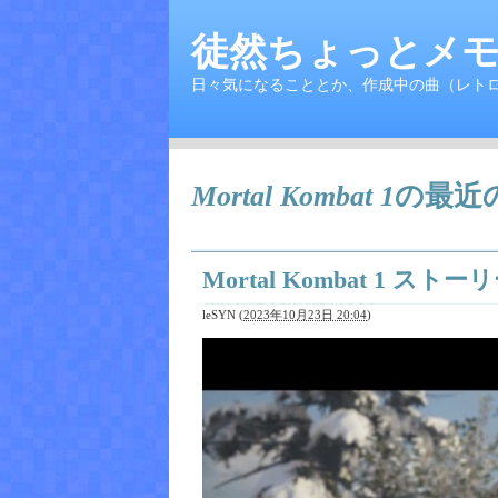
徒然ちょっとメモ
日々気になることとか、作成中の曲（レト
Mortal Kombat 1
の最近
Mortal Kombat 1 ス
leSYN
(
2023年10月23日 20:04
)