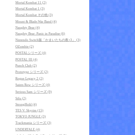
Mortal Kombat 11 (2)
Mortal Kombat 1 (3)
Mortal Kombat その他 (3)
Mount & Blade:War Band (4)
Naughty Bear (4)
Naughty Bear: Panic in Paradise (6)
Nintendo Switch版「かまいたちの夜×3」 (3)
OZombie (2)
POSTALシリーズ (4)
POSTAL III (4)
Punch Club (2)
Prototype シリーズ (2)
Rogue Legacy 2 (2)
Saints Row シリーズ (4)
Serious Sam シリーズ (9)
Sifu (2)
StrongHold (4)
TES V: Skyrim (15)
TOKYO JUNGLE (3)
Trackmania シリーズ (3)
UNDERTALE (4)