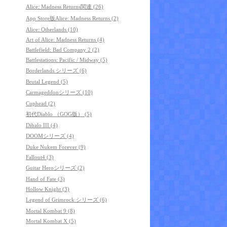
Alice: Madness Returns関連 (26)
App Store版Alice: Madness Returns (2)
Alice: Otherlands (10)
Art of Alice: Madness Returns (4)
Battlefield: Bad Company 2 (2)
Battlestations: Pacific / Midway (5)
Borderlands シリーズ (6)
Brutal Legend (5)
Carmageddonシリーズ (10)
Cuphead (2)
初代Diablo （GOG版） (5)
Dibalo III (4)
DOOMシリーズ (4)
Duke Nukem Forever (9)
Fallout4 (3)
Guitar Heroシリーズ (2)
Hand of Fate (3)
Hollow Knight (3)
Legend of Grimrock シリーズ (6)
Mortal Kombat 9 (8)
Mortal Kombat X (5)