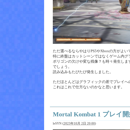
ただ選べるならやはりPS5やXboxの方がよ
特に終盤はカットシーンではなくゲーム内グ
ポリゴンの欠けや変な残像？も時々発生します
でしょう。
読み込みもたびたび発生しました。
ただほとんどはグラフィックの差でプレイへ
これはこれで仕方ないのかなと思います。
Mortal Kombat 1 プレイ
leSYN
(
2023年10月 2日 20:00
)