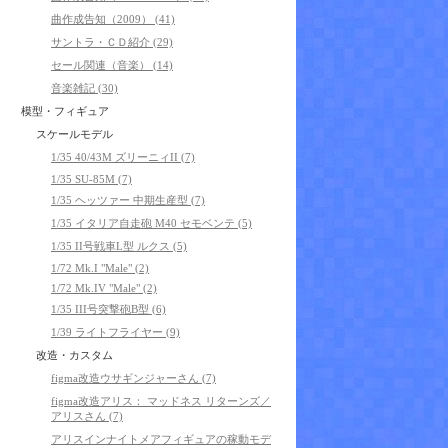
曲作成告知（2009） (41)
サントラ・ＣＤ紹介 (29)
セール関連（音楽） (14)
音楽雑記 (30)
模型・フィギュア
スケールモデル
1/35 40/43M ズリーニィII (7)
1/35 SU-85M (7)
1/35 ヘッツァー 中期生産型 (7)
1/35 イタリア自走砲 M40 セモベンテ (5)
1/35 II号戦車L型 ルクス (5)
1/72 Mk.I "Male" (2)
1/72 Mk.IV "Male" (2)
1/35 III号突撃砲B型 (6)
1/39 ライトフライヤー (9)
改造・カスタム
figma改造ウサギンジャーさん (7)
figma改造アリス： マッドネス リターンズ／
アリスさん (7)
アリスインナイトメアフィギュアの稼動モデ