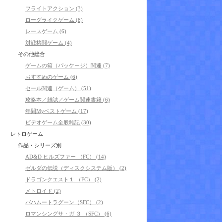
フライトアクション (3)
ローグライクゲーム (8)
レースゲーム (6)
対戦格闘ゲーム (4)
その他総合
ゲームの箱（パッケージ）関連 (7)
おすすめのゲーム (6)
セール関連（ゲーム） (51)
攻略本／雑誌／ゲーム関連書籍 (6)
年間Myベストゲーム (17)
ビデオゲーム全般雑記 (30)
レトロゲーム
作品・シリーズ別
AD&D ヒルズファー （FC） (14)
ゼルダの伝説（ディスクシステム版） (2)
ドラゴンクエスト１ （FC） (2)
メトロイド (2)
バハムートラグーン（SFC） (2)
ロマンシングサ・ガ ３ （SFC） (6)