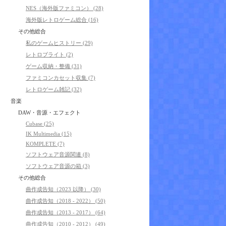
NES（海外版ファミコン） (28)
海外版レトロゲーム総合 (16)
その他総合
私のゲームヒストリー (29)
レトロブライト (2)
ゲーム収納・整備 (31)
ファミコンカセット収集 (7)
レトロゲーム雑記 (32)
音楽
DAW・音源・エフェクト
Cubase (25)
IK Multimedia (15)
KOMPLETE (7)
ソフトウェア音源関連 (8)
ソフトウェア音源の箱 (3)
その他総合
曲作成告知（2023 以降） (30)
曲作成告知（2018 - 2022） (50)
曲作成告知（2013 - 2017） (64)
曲作成告知（2010 - 2012） (49)