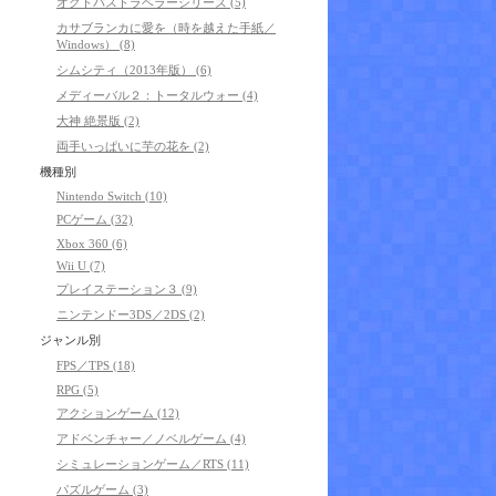
オクトパストラベラーシリーズ (5)
カサブランカに愛を（時を越えた手紙／
Windows） (8)
シムシティ（2013年版） (6)
メディーバル２：トータルウォー (4)
大神 絶景版 (2)
両手いっぱいに芋の花を (2)
機種別
Nintendo Switch (10)
PCゲーム (32)
Xbox 360 (6)
Wii U (7)
プレイステーション３ (9)
ニンテンドー3DS／2DS (2)
ジャンル別
FPS／TPS (18)
RPG (5)
アクションゲーム (12)
アドベンチャー／ノベルゲーム (4)
シミュレーションゲーム／RTS (11)
パズルゲーム (3)