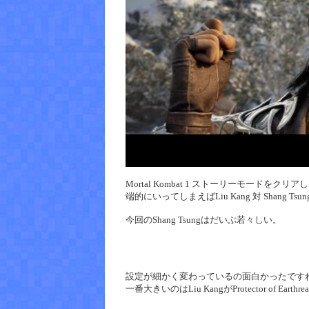
Mortal Kombat 1 ストーリーモードをクリ
端的にいってしまえばLiu Kang 対 Shang Ts
今回のShang Tsungはだいぶ若々しい。
設定が細かく変わっているの面白かったです
一番大きいのはLiu KangがProtector of Earthr