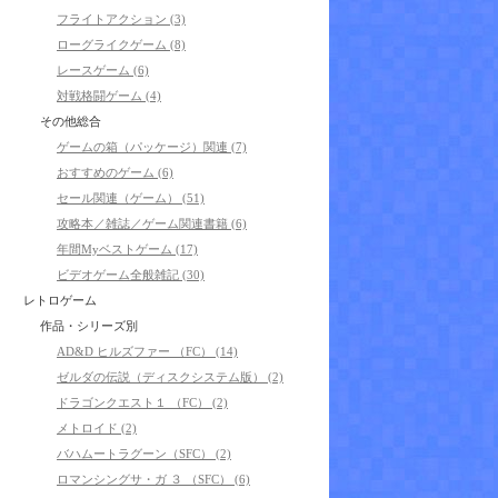
フライトアクション (3)
ローグライクゲーム (8)
レースゲーム (6)
対戦格闘ゲーム (4)
その他総合
ゲームの箱（パッケージ）関連 (7)
おすすめのゲーム (6)
セール関連（ゲーム） (51)
攻略本／雑誌／ゲーム関連書籍 (6)
年間Myベストゲーム (17)
ビデオゲーム全般雑記 (30)
レトロゲーム
作品・シリーズ別
AD&D ヒルズファー （FC） (14)
ゼルダの伝説（ディスクシステム版） (2)
ドラゴンクエスト１ （FC） (2)
メトロイド (2)
バハムートラグーン（SFC） (2)
ロマンシングサ・ガ ３ （SFC） (6)