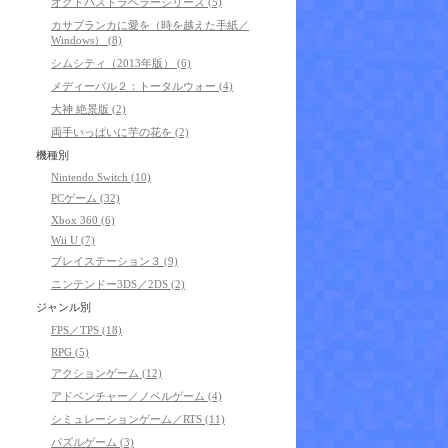
オクトパストラベラーシリーズ (5)
カサブランカに愛を（時を越えた手紙／
Windows） (8)
シムシティ（2013年版） (6)
メディーバル２：トータルウォー (4)
大神 絶景版 (2)
両手いっぱいに芋の花を (2)
機種別
Nintendo Switch (10)
PCゲーム (32)
Xbox 360 (6)
Wii U (7)
プレイステーション３ (9)
ニンテンドー3DS／2DS (2)
ジャンル別
FPS／TPS (18)
RPG (5)
アクションゲーム (12)
アドベンチャー／ノベルゲーム (4)
シミュレーションゲーム／RTS (11)
パズルゲーム (3)