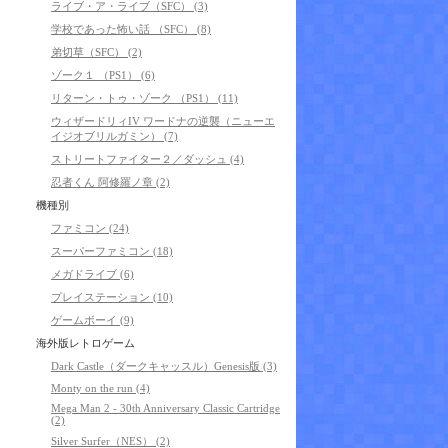
ライブ・ア・ライブ（SFC） (3)
学校であった怖い話 （SFC） (8)
弟切草（SFC） (2)
ゾーク１ （PS1） (6)
リターン・トゥ・ゾーク （PS1） (11)
ウィザードリィIV ワードナの逆襲（ニューエ
イジオブリルガミン） (7)
ストリートファイター２／ダッシュ (4)
忍者くん 阿修羅ノ章 (2)
機種別
ファミコン (24)
スーパーファミコン (18)
メガドライブ (6)
プレイステーション (10)
ゲームボーイ (9)
海外版レトロゲーム
Dark Castle（ダークキャッスル）Genesis版 (3)
Monty on the run (4)
Mega Man 2 - 30th Anniversary Classic Cartridge
(2)
Silver Surfer（NES） (2)