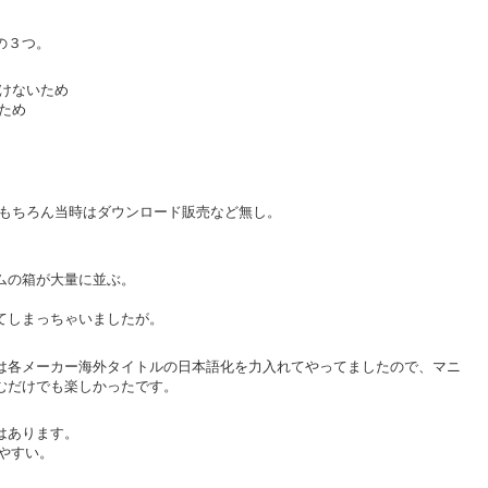
の３つ。
けないため
ため
、もちろん当時はダウンロード販売など無し。
ムの箱が大量に並ぶ。
てしまっちゃいましたが。
は各メーカー海外タイトルの日本語化を力入れてやってましたので、マニ
むだけでも楽しかったです。
はあります。
しやすい。