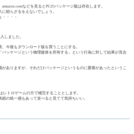
mazon.comなどを見るとPCのパッケージ版は存在します。
入に頼らざるをえないでしょう。
ぇ・・・・
購入しました。
断。今後もダウンロード版を買うことにする。
「パッケージという物理媒体を所有する」という行為に対して結果が見合
感がありますが、それだけパッケージというものに愛着があったというこ
分はレトロゲームの方で補完することとします。
表紙の統一感もあって並べると見てて気持ちいい。