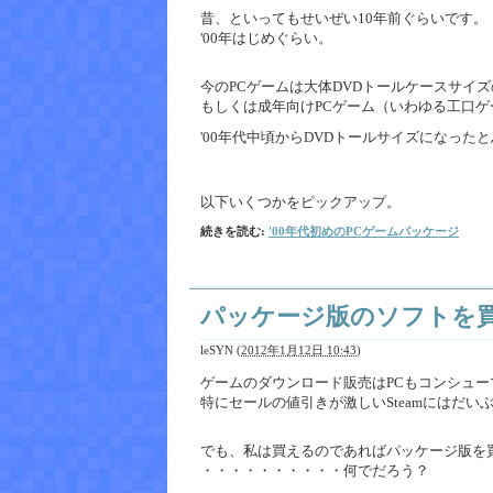
昔、といってもせいぜい10年前ぐらいです。
'00年はじめぐらい。
今のPCゲームは大体DVDトールケースサイ
もしくは成年向けPCゲーム（いわゆる工口ゲ
'00年代中頃からDVDトールサイズになった
以下いくつかをピックアップ。
続きを読む:
'00年代初めのPCゲームパッケージ
パッケージ版のソフトを
leSYN
(
2012年1月12日 10:43
)
ゲームのダウンロード販売はPCもコンシュ
特にセールの値引きが激しいSteamにはだい
でも、私は買えるのであればパッケージ版を
・・・・・・・・・・何でだろう？