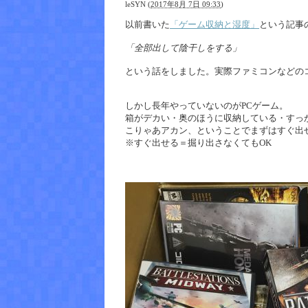
leSYN
(
2017年8月 7日 09:33
)
以前書いた
「ゲーム収納と湿度」
という記事
「全部出して陰干しをする」
という話をしました。実際ファミコンなどの
しかし長年やっていないのがPCゲーム。
箱がデカい・奥のほうに収納している・すっ
こりゃあアカン、ということでまずはすぐ出
※すぐ出せる＝掘り出さなくてもOK