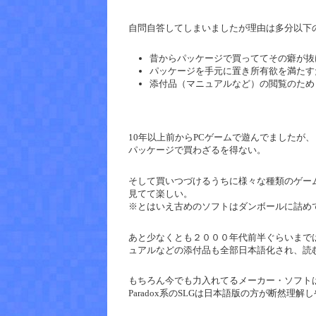
自問自答してしまいましたが理由は多分以下
昔からパッケージで買っててその癖が抜
パッケージを手元に置き所有欲を満たす
添付品（マニュアルなど）の閲覧のため
10年以上前からPCゲームで遊んでましたが
パッケージで買わざるを得ない。
そして買いつづけるうちに様々な種類のゲー
見てて楽しい。
※とはいえ古めのソフトはダンボールに詰め
あと少なくとも２０００年代前半ぐらいまで
ュアルなどの添付品も全部日本語化され、読
もちろん今でも力入れてるメーカー・ソフト
Paradox系のSLGは日本語版の方が断然理解