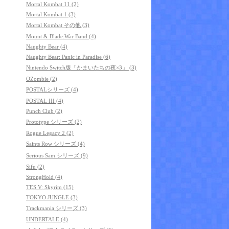
Mortal Kombat 11 (2)
Mortal Kombat 1 (3)
Mortal Kombat その他 (3)
Mount & Blade:War Band (4)
Naughty Bear (4)
Naughty Bear: Panic in Paradise (6)
Nintendo Switch版「かまいたちの夜×3」 (3)
OZombie (2)
POSTALシリーズ (4)
POSTAL III (4)
Punch Club (2)
Prototype シリーズ (2)
Rogue Legacy 2 (2)
Saints Row シリーズ (4)
Serious Sam シリーズ (9)
Sifu (2)
StrongHold (4)
TES V: Skyrim (15)
TOKYO JUNGLE (3)
Trackmania シリーズ (3)
UNDERTALE (4)