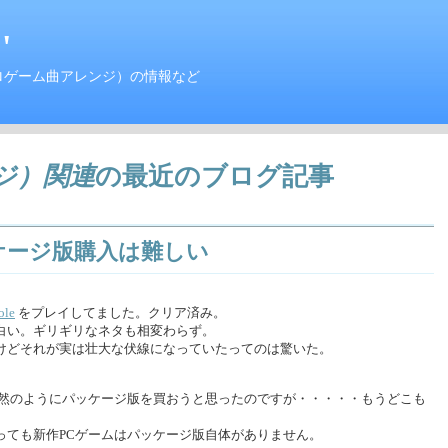
'
ロゲーム曲アレンジ）の情報など
ジ）関連
の最近のブログ記事
ケージ版購入は難しい
ole
をプレイしてました。クリア済み。
白い。ギリギリなネタも相変わらず。
けどそれが実は壮大な伏線になっていたってのは驚いた。
当然のようにパッケージ版を買おうと思ったのですが・・・・・もうどこも
っても新作PCゲームはパッケージ版自体がありません。