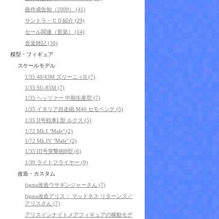
曲作成告知（2009） (41)
サントラ・ＣＤ紹介 (29)
セール関連（音楽） (14)
音楽雑記 (30)
模型・フィギュア
スケールモデル
1/35 40/43M ズリーニィII (7)
1/35 SU-85M (7)
1/35 ヘッツァー 中期生産型 (7)
1/35 イタリア自走砲 M40 セモベンテ (5)
1/35 II号戦車L型 ルクス (5)
1/72 Mk.I "Male" (2)
1/72 Mk.IV "Male" (2)
1/35 III号突撃砲B型 (6)
1/39 ライトフライヤー (9)
改造・カスタム
figma改造ウサギンジャーさん (7)
figma改造アリス： マッドネス リターンズ／
アリスさん (7)
アリスインナイトメアフィギュアの稼動モデ