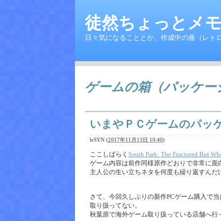
徒然ちょっとメモ
日々気になることとか、作成中の曲（レト
ゲームの箱（パッケー
いまやＰＣゲームのパッ
leSYN
(
2017年11月13日 10:40
)
ここしばらく
South Park: The Fractured But Wh
ゲーム内容は前作同様原作どおりで非常に面
主人公の生い立ちネタを何度も繰り返すんだ
さて、今回久しぶりの新作PCゲーム購入で
取り扱ってない。
秋葉原で海外ゲーム取り扱っている店舗へ行