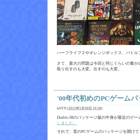
ハーフライフ２やオレンジボックス、バトル
さて、最大の問題は今回と同じぐらいの量が
取り出すのも大変。出すのも大変。
'00年代初めのPCゲーム
leSYN
(
2012年5月30日 10:58
)
Diablo IIIのパッケージ版の中身が最近
しました。
それで、昔のPCゲームのパッケージを開け