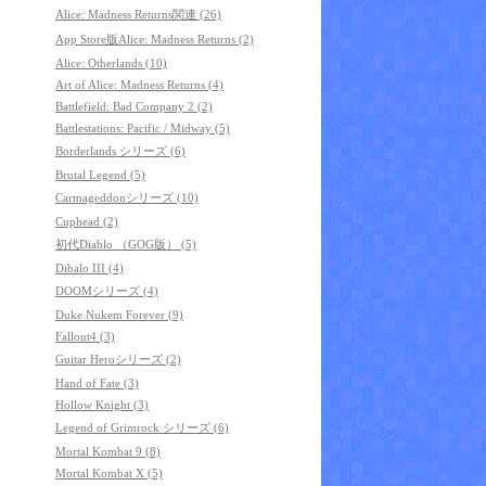
Alice: Madness Returns関連 (26)
App Store版Alice: Madness Returns (2)
Alice: Otherlands (10)
Art of Alice: Madness Returns (4)
Battlefield: Bad Company 2 (2)
Battlestations: Pacific / Midway (5)
Borderlands シリーズ (6)
Brutal Legend (5)
Carmageddonシリーズ (10)
Cuphead (2)
初代Diablo （GOG版） (5)
Dibalo III (4)
DOOMシリーズ (4)
Duke Nukem Forever (9)
Fallout4 (3)
Guitar Heroシリーズ (2)
Hand of Fate (3)
Hollow Knight (3)
Legend of Grimrock シリーズ (6)
Mortal Kombat 9 (8)
Mortal Kombat X (5)