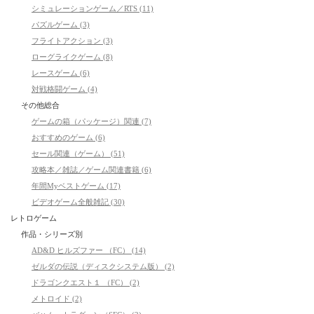
シミュレーションゲーム／RTS (11)
パズルゲーム (3)
フライトアクション (3)
ローグライクゲーム (8)
レースゲーム (6)
対戦格闘ゲーム (4)
その他総合
ゲームの箱（パッケージ）関連 (7)
おすすめのゲーム (6)
セール関連（ゲーム） (51)
攻略本／雑誌／ゲーム関連書籍 (6)
年間Myベストゲーム (17)
ビデオゲーム全般雑記 (30)
レトロゲーム
作品・シリーズ別
AD&D ヒルズファー （FC） (14)
ゼルダの伝説（ディスクシステム版） (2)
ドラゴンクエスト１ （FC） (2)
メトロイド (2)