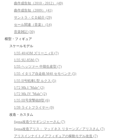
曲作成告知（2010 - 2012） (49)
曲作成告知（2009） (41)
サントラ・ＣＤ紹介 (29)
セール関連（音楽） (14)
音楽雑記 (30)
模型・フィギュア
スケールモデル
1/35 40/43M ズリーニィII (7)
1/35 SU-85M (7)
1/35 ヘッツァー 中期生産型 (7)
1/35 イタリア自走砲 M40 セモベンテ (5)
1/35 II号戦車L型 ルクス (5)
1/72 Mk.I "Male" (2)
1/72 Mk.IV "Male" (2)
1/35 III号突撃砲B型 (6)
1/39 ライトフライヤー (9)
改造・カスタム
figma改造ウサギンジャーさん (7)
figma改造アリス： マッドネス リターンズ／アリスさん (7)
アリスインナイトメアフィギュアの稼動モデル改造 (7)