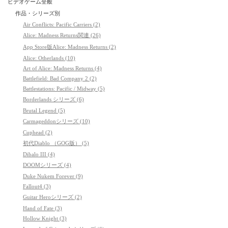
ビデオゲーム全般
作品・シリーズ別
Air Conflicts: Pacific Carriers (2)
Alice: Madness Returns関連 (26)
App Store版Alice: Madness Returns (2)
Alice: Otherlands (10)
Art of Alice: Madness Returns (4)
Battlefield: Bad Company 2 (2)
Battlestations: Pacific / Midway (5)
Borderlands シリーズ (6)
Brutal Legend (5)
Carmageddonシリーズ (10)
Cuphead (2)
初代Diablo （GOG版） (5)
Dibalo III (4)
DOOMシリーズ (4)
Duke Nukem Forever (9)
Fallout4 (3)
Guitar Heroシリーズ (2)
Hand of Fate (3)
Hollow Knight (3)