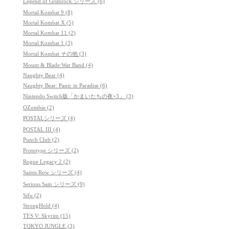
Legend of Grimrock シリーズ (6)
Mortal Kombat 9 (8)
Mortal Kombat X (5)
Mortal Kombat 11 (2)
Mortal Kombat 1 (3)
Mortal Kombat その他 (3)
Mount & Blade:War Band (4)
Naughty Bear (4)
Naughty Bear: Panic in Paradise (6)
Nintendo Switch版「かまいたちの夜×3」 (3)
OZombie (2)
POSTALシリーズ (4)
POSTAL III (4)
Punch Club (2)
Prototype シリーズ (2)
Rogue Legacy 2 (2)
Saints Row シリーズ (4)
Serious Sam シリーズ (9)
Sifu (2)
StrongHold (4)
TES V: Skyrim (15)
TOKYO JUNGLE (3)