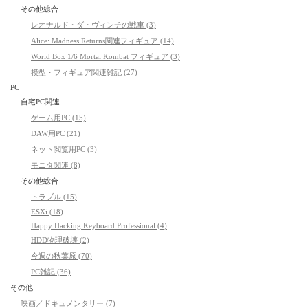
その他総合
レオナルド・ダ・ヴィンチの戦車 (3)
Alice: Madness Returns関連フィギュア (14)
World Box 1/6 Mortal Kombat フィギュア (3)
模型・フィギュア関連雑記 (27)
PC
自宅PC関連
ゲーム用PC (15)
DAW用PC (21)
ネット閲覧用PC (3)
モニタ関連 (8)
その他総合
トラブル (15)
ESXi (18)
Happy Hacking Keyboard Professional (4)
HDD物理破壊 (2)
今週の秋葉原 (70)
PC雑記 (36)
その他
映画／ドキュメンタリー (7)