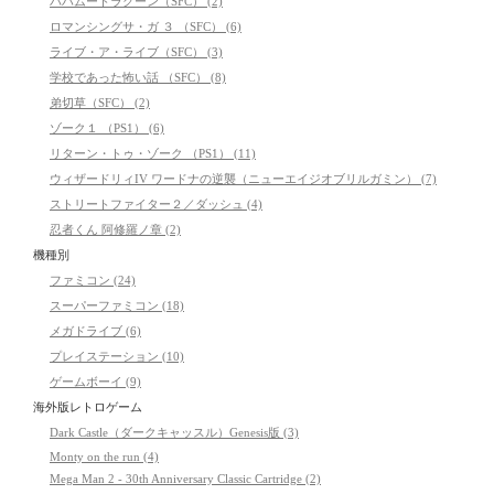
バハムートラグーン（SFC） (2)
ロマンシングサ・ガ ３ （SFC） (6)
ライブ・ア・ライブ（SFC） (3)
学校であった怖い話 （SFC） (8)
弟切草（SFC） (2)
ゾーク１ （PS1） (6)
リターン・トゥ・ゾーク （PS1） (11)
ウィザードリィIV ワードナの逆襲（ニューエイジオブリルガミン） (7)
ストリートファイター２／ダッシュ (4)
忍者くん 阿修羅ノ章 (2)
機種別
ファミコン (24)
スーパーファミコン (18)
メガドライブ (6)
プレイステーション (10)
ゲームボーイ (9)
海外版レトロゲーム
Dark Castle（ダークキャッスル）Genesis版 (3)
Monty on the run (4)
Mega Man 2 - 30th Anniversary Classic Cartridge (2)