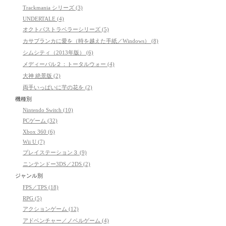
Trackmania シリーズ (3)
UNDERTALE (4)
オクトパストラベラーシリーズ (5)
カサブランカに愛を（時を越えた手紙／Windows） (8)
シムシティ（2013年版） (6)
メディーバル２：トータルウォー (4)
大神 絶景版 (2)
両手いっぱいに芋の花を (2)
機種別
Nintendo Switch (10)
PCゲーム (32)
Xbox 360 (6)
Wii U (7)
プレイステーション３ (9)
ニンテンドー3DS／2DS (2)
ジャンル別
FPS／TPS (18)
RPG (5)
アクションゲーム (12)
アドベンチャー／ノベルゲーム (4)