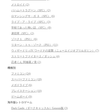
メトロイド (2)
バハムートラグーン（SFC） (2)
ロマンシングサ・ガ ３ （SFC） (6)
ライブ・ア・ライブ（SFC） (3)
学校であった怖い話 （SFC） (8)
弟切草（SFC） (2)
ゾーク１ （PS1） (6)
リターン・トゥ・ゾーク （PS1） (11)
ウィザードリィIV ワードナの逆襲（ニューエイジオブリルガミン） (7)
ストリートファイター２／ダッシュ (4)
忍者くん 阿修羅ノ章 (2)
機種別
ファミコン (24)
スーパーファミコン (18)
メガドライブ (6)
プレイステーション (10)
ゲームボーイ (9)
海外版レトロゲーム
Dark Castle（ダークキャッスル）Genesis版 (3)