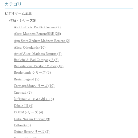
カテゴリ
ビデオゲーム全般
作品・シリーズ別
Air Conflicts: Pacific Carriers (2)
Alice: Madness Returns関連 (26)
App Store版Alice: Madness Returns (2)
Alice: Otherlands (10)
Art of Alice: Madness Returns (4)
Battlefield: Bad Company 2 (2)
Battlestations: Pacific / Midway (5)
Borderlands シリーズ (6)
Brutal Legend (5)
Carmageddonシリーズ (10)
Cuphead (2)
初代Diablo （GOG版） (5)
Dibalo III (4)
DOOMシリーズ (4)
Duke Nukem Forever (9)
Fallout4 (3)
Guitar Heroシリーズ (2)