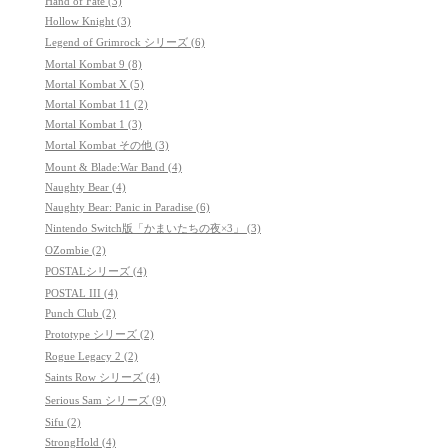
Hand of Fate (3)
Hollow Knight (3)
Legend of Grimrock シリーズ (6)
Mortal Kombat 9 (8)
Mortal Kombat X (5)
Mortal Kombat 11 (2)
Mortal Kombat 1 (3)
Mortal Kombat その他 (3)
Mount & Blade:War Band (4)
Naughty Bear (4)
Naughty Bear: Panic in Paradise (6)
Nintendo Switch版「かまいたちの夜×3」 (3)
OZombie (2)
POSTALシリーズ (4)
POSTAL III (4)
Punch Club (2)
Prototype シリーズ (2)
Rogue Legacy 2 (2)
Saints Row シリーズ (4)
Serious Sam シリーズ (9)
Sifu (2)
StrongHold (4)