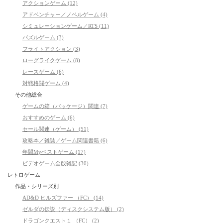
アクションゲーム (12)
アドベンチャー／ノベルゲーム (4)
シミュレーションゲーム／RTS (11)
パズルゲーム (3)
フライトアクション (3)
ローグライクゲーム (8)
レースゲーム (6)
対戦格闘ゲーム (4)
その他総合
ゲームの箱（パッケージ）関連 (7)
おすすめのゲーム (6)
セール関連（ゲーム） (51)
攻略本／雑誌／ゲーム関連書籍 (6)
年間Myベストゲーム (17)
ビデオゲーム全般雑記 (30)
レトロゲーム
作品・シリーズ別
AD&D ヒルズファー （FC） (14)
ゼルダの伝説（ディスクシステム版） (2)
ドラゴンクエスト１ （FC） (2)