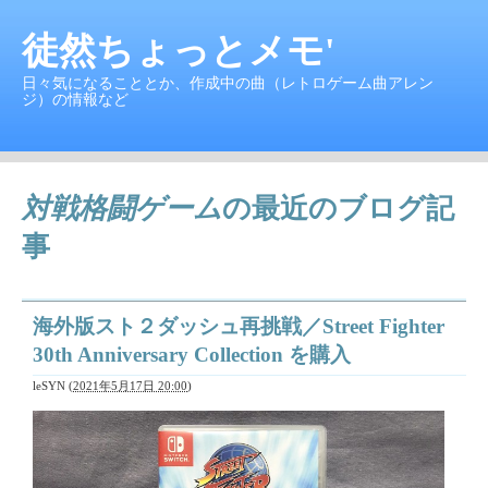
徒然ちょっとメモ'
日々気になることとか、作成中の曲（レトロゲーム曲アレン
ジ）の情報など
対戦格闘ゲーム
の最近のブログ記
事
海外版スト２ダッシュ再挑戦／Street Fighter
30th Anniversary Collection を購入
leSYN
(
2021年5月17日 20:00
)