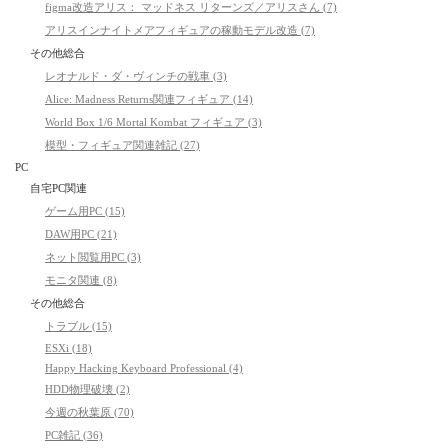
figma改造アリス： マッドネス リターンズ／アリスさん (7)
アリスインナイトメアフィギュアの稼動モデル改造 (7)
その他総合
レオナルド・ダ・ヴィンチの戦車 (3)
Alice: Madness Returns関連フィギュア (14)
World Box 1/6 Mortal Kombat フィギュア (3)
模型・フィギュア関連雑記 (27)
PC
自宅PC関連
ゲーム用PC (15)
DAW用PC (21)
ネット閲覧用PC (3)
モニタ関連 (8)
その他総合
トラブル (15)
ESXi (18)
Happy Hacking Keyboard Professional (4)
HDD物理破壊 (2)
今週の秋葉原 (70)
PC雑記 (36)