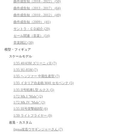
曲作成告知（2018 - 2022） (50)
曲作成告知（2013 - 2017） (64)
曲作成告知（2010 - 2012） (49)
曲作成告知（2009） (41)
サントラ・ＣＤ紹介 (29)
セール関連（音楽） (14)
音楽雑記 (30)
模型・フィギュア
スケールモデル
1/35 40/43M ズリーニィII (7)
1/35 SU-85M (7)
1/35 ヘッツァー 中期生産型 (7)
1/35 イタリア自走砲 M40 セモベンテ (5)
1/35 II号戦車L型 ルクス (5)
1/72 Mk.I "Male" (2)
1/72 Mk.IV "Male" (2)
1/35 III号突撃砲B型 (6)
1/39 ライトフライヤー (9)
改造・カスタム
figma改造ウサギンジャーさん (7)