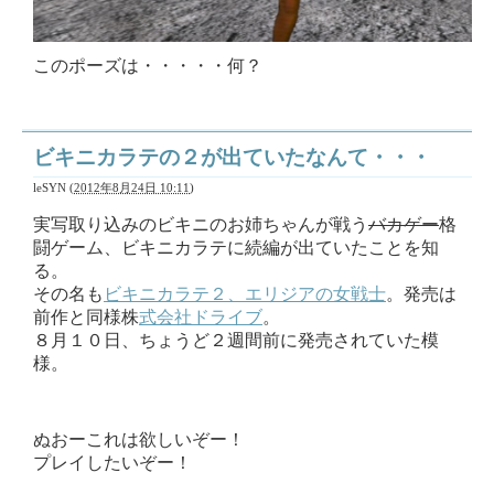
このポーズは・・・・・何？
ビキニカラテの２が出ていたなんて・・・
leSYN
(
2012年8月24日 10:11
)
実写取り込みのビキニのお姉ちゃんが戦う
バカゲー
格
闘ゲーム、ビキニカラテに続編が出ていたことを知
る。
その名も
ビキニカラテ２、エリジアの女戦士
。発売は
前作と同様株
式会社ドライブ
。
８月１０日、ちょうど２週間前に発売されていた模
様。
ぬおーこれは欲しいぞー！
プレイしたいぞー！