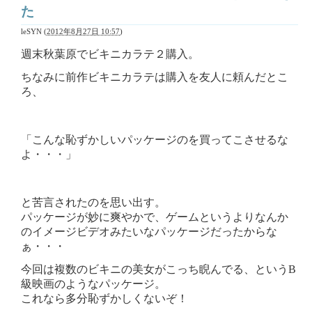
た
leSYN
(
2012年8月27日 10:57
)
週末秋葉原でビキニカラテ２購入。
ちなみに前作ビキニカラテは購入を友人に頼んだとこ
ろ、
「こんな恥ずかしいパッケージのを買ってこさせるな
よ・・・」
と苦言されたのを思い出す。
パッケージが妙に爽やかで、ゲームというよりなんか
のイメージビデオみたいなパッケージだったからな
ぁ・・・
今回は複数のビキニの美女がこっち睨んでる、というB
級映画のようなパッケージ。
これなら多分恥ずかしくないぞ！