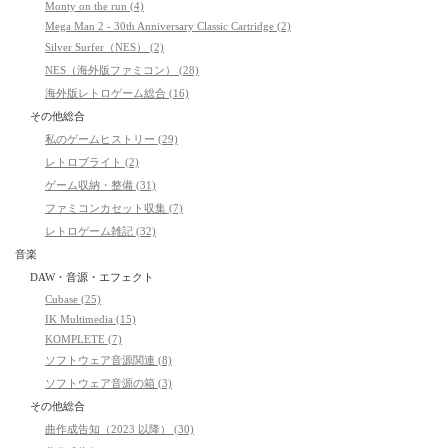
Monty on the run (4)
Mega Man 2 - 30th Anniversary Classic Cartridge (2)
Silver Surfer（NES） (2)
NES（海外版ファミコン） (28)
海外版レトロゲーム総合 (16)
その他総合
私のゲームヒストリー (29)
レトロブライト (2)
ゲーム収納・整備 (31)
ファミコンカセット収集 (7)
レトロゲーム雑記 (32)
音楽
DAW・音源・エフェクト
Cubase (25)
IK Multimedia (15)
KOMPLETE (7)
ソフトウェア音源関連 (8)
ソフトウェア音源の箱 (3)
その他総合
曲作成告知（2023 以降） (30)