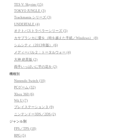
TES V: Skyrim (15)
TOKYO JUNGLE (3)
Trackmania シリーズ (3)
UNDERTALE (4)
オクトパストラベラーシリーズ (5)
カサブランカに愛を（時を越えた手紙／Windows） (8)
シムシティ（2013年版） (6)
メディーバル２：トータルウォー (4)
大神 絶景版 (2)
両手いっぱいに芋の花を (2)
機種別
Nintendo Switch (10)
PCゲーム (32)
Xbox 360 (6)
Wii U (7)
プレイステーション３ (9)
ニンテンドー3DS／2DS (2)
ジャンル別
FPS／TPS (18)
RPG (5)