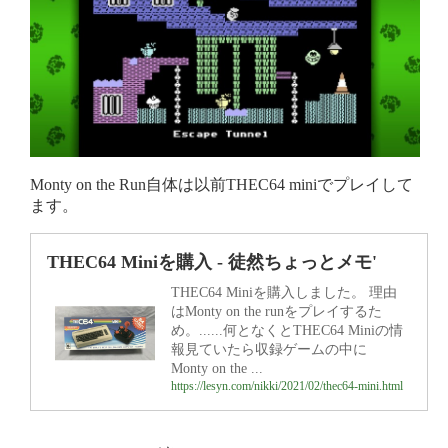
Monty on the Run自体は以前THEC64 miniでプレイして
ます。
THEC64 Miniを購入 - 徒然ちょっとメモ'
THEC64 Miniを購入しました。 理由
はMonty on the runをプレイするた
め。......何となくとTHEC64 Miniの情
報見ていたら収録ゲームの中に
Monty on the ...
https://lesyn.com/nikki/2021/02/thec64-mini.html