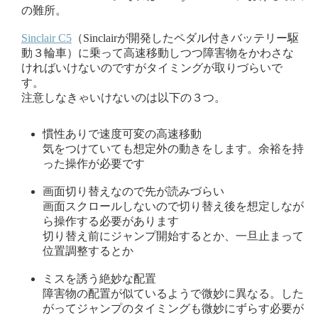
の難所。
Sinclair C5
（Sinclairが開発した
ペダル付きバッテリー駆
動３輪車
）に乗って高速移動しつつ障害物をかわさな
ければいけないのですがタイミングが取りづらいで
す。
注意しなきゃいけないのは以下の３つ。
慣性ありで速度可変の高速移動
気をつけていても想定外の動きをします。余裕を持
った操作が必要です
画面切り替えなので先が読みづらい
画面スクロールしないので切り替え後を想定しなが
ら操作する必要があります
切り替え前にジャンプ開始するとか、一旦止まって
位置調整するとか
ミスを誘う絶妙な配置
障害物の配置が似ているようで微妙に異なる。した
がってジャンプのタイミングも微妙にずらす必要が