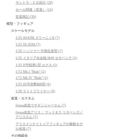
サントラ・ＣＤ紹介 (29)
セール関連（音楽） (14)
音楽雑記 (30)
模型・フィギュア
スケールモデル
1/35 40/43M ズリーニィII (7)
1/35 SU-85M (7)
1/35 ヘッツァー 中期生産型 (7)
1/35 イタリア自走砲 M40 セモベンテ (5)
1/35 II号戦車L型 ルクス (5)
1/72 Mk.I "Male" (2)
1/72 Mk.IV "Male" (2)
1/35 III号突撃砲B型 (6)
1/39 ライトフライヤー (9)
改造・カスタム
figma改造ウサギンジャーさん (7)
figma改造アリス： マッドネス リターンズ／
アリスさん (7)
アリスインナイトメアフィギュアの稼動モデ
ル改造 (7)
その他総合