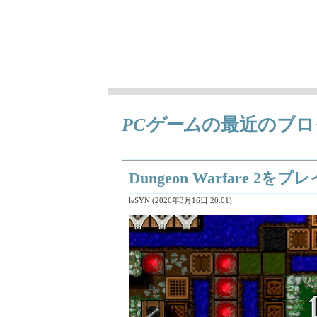
徒然ちょっとメモ
日々気になることとか、作成中の曲（レト
PCゲーム
の最近のブロ
Dungeon Warfare 2をプレ
leSYN
(
2026年3月16日 20:01
)