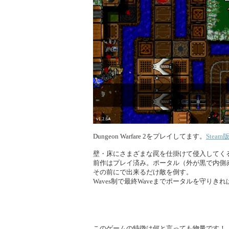
Dungeon Warfare 2をプレイしてます。
Steam
壁・床にさまざまな罠を仕掛けて侵入してく
前作はプレイ済み。ポータル（外が黒で内側
その前にで出来るだけ敵を倒す。
Waves制で最終Waveまでポータルを守り
このゲームの特徴は何と言っても物量です！