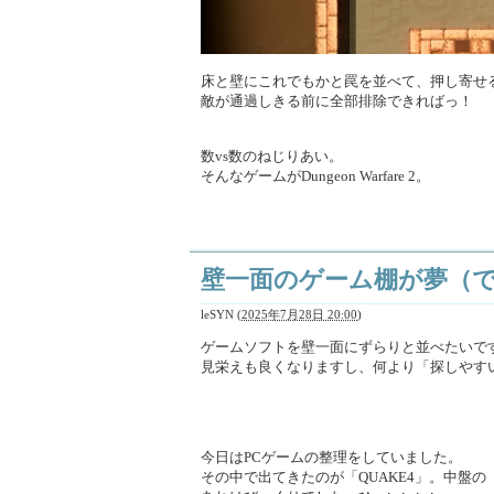
床と壁にこれでもかと罠を並べて、押し寄せ
敵が通過しきる前に全部排除できればっ！
数vs数のねじりあい。
そんなゲームがDungeon Warfare 2。
壁一面のゲーム棚が夢（
leSYN
(
2025年7月28日 20:00
)
ゲームソフトを壁一面にずらりと並べたいですね
見栄えも良くなりますし、何より「探しやす
今日はPCゲームの整理をしていました。
その中で出てきたのが「QUAKE4」。中盤