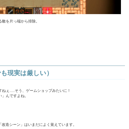
る敵を片っ端から排除。
でも現実は厳しい）
ぇ......そう、ゲームショップみたいに！
い」んですよね。
の「改造シーン」はいまだによく覚えています。