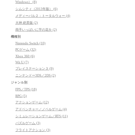
Windows） (8)
シムシティ（2013年版） (6)
メディーバル２：トータルウォー (4)
大神 絶景版 (2)
両手いっぱいに芋の花を (2)
機種別
Nintendo Switch (10)
PCゲーム (32)
Xbox 360 (6)
Wii U (7)
プレイステーション３ (9)
ニンテンドー3DS／2DS (2)
ジャンル別
FPS／TPS (18)
RPG (5)
アクションゲーム (12)
アドベンチャー／ノベルゲーム (4)
シミュレーションゲーム／RTS (11)
パズルゲーム (3)
フライトアクション (3)