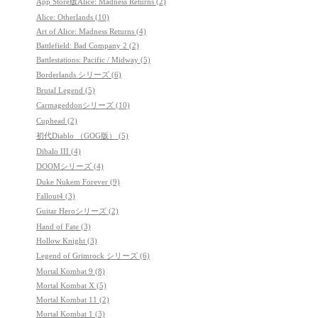
App Store版Alice: Madness Returns (2)
Alice: Otherlands (10)
Art of Alice: Madness Returns (4)
Battlefield: Bad Company 2 (2)
Battlestations: Pacific / Midway (5)
Borderlands シリーズ (6)
Brutal Legend (5)
Carmageddonシリーズ (10)
Cuphead (2)
初代Diablo （GOG版） (5)
Dibalo III (4)
DOOMシリーズ (4)
Duke Nukem Forever (9)
Fallout4 (3)
Guitar Heroシリーズ (2)
Hand of Fate (3)
Hollow Knight (3)
Legend of Grimrock シリーズ (6)
Mortal Kombat 9 (8)
Mortal Kombat X (5)
Mortal Kombat 11 (2)
Mortal Kombat 1 (3)