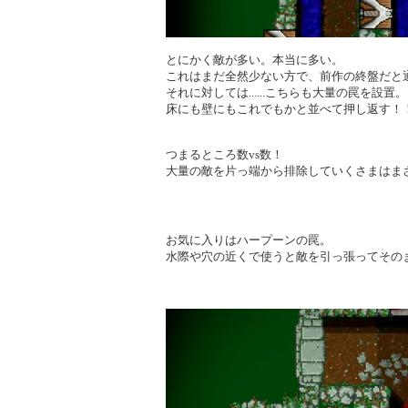
とにかく敵が多い。本当に多い。
これはまだ全然少ない方で、前作の終盤だと
それに対しては......こちらも大量の罠を設置。
床にも壁にもこれでもかと並べて押し返す！
つまるところ数vs数！
大量の敵を片っ端から排除していくさまはま
お気に入りはハープーンの罠。
水際や穴の近くで使うと敵を引っ張ってその