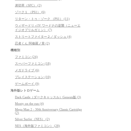
弟切草（SFC） (2)
ゾーク１ （PS1） (6)
リターン・トゥ・ゾーク （PS1） (11)
ウィザードリィIV ワードナの逆襲（ニューエ
イジオブリルガミン） (7)
ストリートファイター２／ダッシュ (4)
忍者くん 阿修羅ノ章 (2)
機種別
ファミコン (24)
スーパーファミコン (18)
メガドライブ (6)
プレイステーション (10)
ゲームボーイ (9)
海外版レトロゲーム
Dark Castle（ダークキャッスル）Genesis版 (3)
Monty on the run (4)
Mega Man 2 - 30th Anniversary Classic Cartridge
(2)
Silver Surfer（NES） (2)
NES（海外版ファミコン） (28)