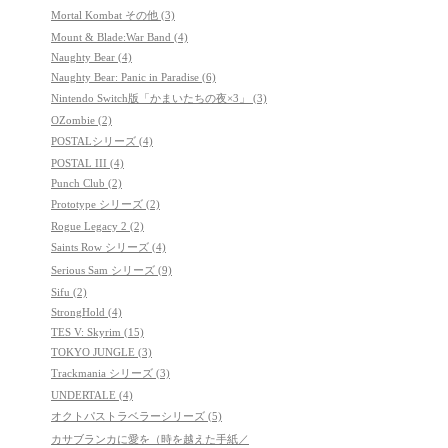
Mortal Kombat その他 (3)
Mount & Blade:War Band (4)
Naughty Bear (4)
Naughty Bear: Panic in Paradise (6)
Nintendo Switch版「かまいたちの夜×3」 (3)
OZombie (2)
POSTALシリーズ (4)
POSTAL III (4)
Punch Club (2)
Prototype シリーズ (2)
Rogue Legacy 2 (2)
Saints Row シリーズ (4)
Serious Sam シリーズ (9)
Sifu (2)
StrongHold (4)
TES V: Skyrim (15)
TOKYO JUNGLE (3)
Trackmania シリーズ (3)
UNDERTALE (4)
オクトパストラベラーシリーズ (5)
カサブランカに愛を（時を越えた手紙／