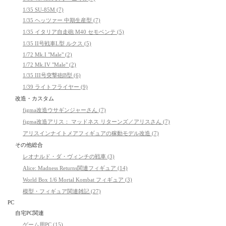
1/35 SU-85M (7)
1/35 ヘッツァー 中期生産型 (7)
1/35 イタリア自走砲 M40 セモベンテ (5)
1/35 II号戦車L型 ルクス (5)
1/72 Mk.I "Male" (2)
1/72 Mk.IV "Male" (2)
1/35 III号突撃砲B型 (6)
1/39 ライトフライヤー (9)
改造・カスタム
figma改造ウサギンジャーさん (7)
figma改造アリス： マッドネス リターンズ／アリスさん (7)
アリスインナイトメアフィギュアの稼動モデル改造 (7)
その他総合
レオナルド・ダ・ヴィンチの戦車 (3)
Alice: Madness Returns関連フィギュア (14)
World Box 1/6 Mortal Kombat フィギュア (3)
模型・フィギュア関連雑記 (27)
PC
自宅PC関連
ゲーム用PC (15)