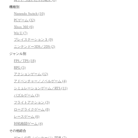
機種別
Nintendo Switch (10)
PCゲーム (32)
Xbox 360 (6)
Wii U (7)
プレイステーション３ (9)
ニンテンドー3DS／2DS (2)
ジャンル別
FPS／TPS (18)
RPG (5)
アクションゲーム (12)
アドベンチャー／ノベルゲーム (4)
シミュレーションゲーム／RTS (11)
パズルゲーム (3)
フライトアクション (3)
ローグライクゲーム (8)
レースゲーム (6)
対戦格闘ゲーム (4)
その他総合
ゲームの箱（パッケージ）関連 (7)