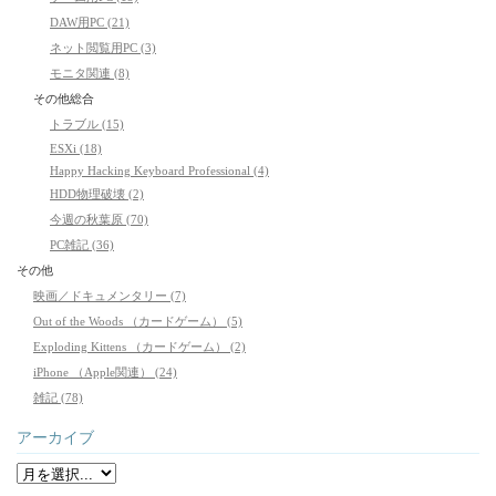
DAW用PC (21)
ネット閲覧用PC (3)
モニタ関連 (8)
その他総合
トラブル (15)
ESXi (18)
Happy Hacking Keyboard Professional (4)
HDD物理破壊 (2)
今週の秋葉原 (70)
PC雑記 (36)
その他
映画／ドキュメンタリー (7)
Out of the Woods （カードゲーム） (5)
Exploding Kittens （カードゲーム） (2)
iPhone （Apple関連） (24)
雑記 (78)
アーカイブ