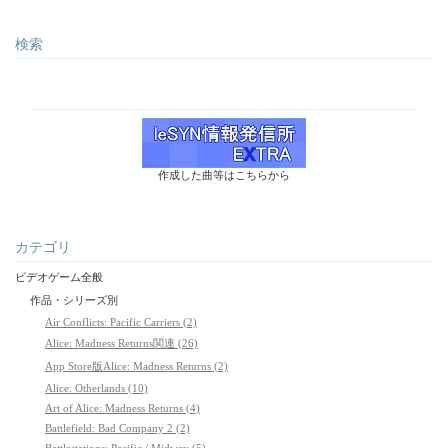
検索
作成した曲等はこちらから
カテゴリ
ビデオゲーム全般
作品・シリーズ別
Air Conflicts: Pacific Carriers (2)
Alice: Madness Returns関連 (26)
App Store版Alice: Madness Returns (2)
Alice: Otherlands (10)
Art of Alice: Madness Returns (4)
Battlefield: Bad Company 2 (2)
Battlestations: Pacific / Midway (5)