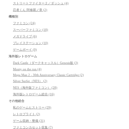
ストリートファイター２／ダッシュ (4)
忍者くん 阿修羅ノ章 (2)
機種別
ファミコン (24)
スーパーファミコン (18)
メガドライブ (6)
プレイステーション (10)
ゲームボーイ (9)
海外版レトロゲーム
Dark Castle（ダークキャッスル）Genesis版 (3)
Monty on the run (4)
Mega Man 2 - 30th Anniversary Classic Cartridge (2)
Silver Surfer（NES） (2)
NES（海外版ファミコン） (28)
海外版レトロゲーム総合 (16)
その他総合
私のゲームヒストリー (29)
レトロブライト (2)
ゲーム収納・整備 (31)
ファミコンカセット収集 (7)