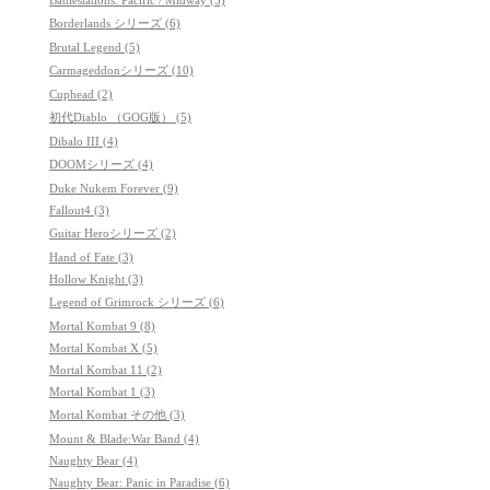
Borderlands シリーズ (6)
Brutal Legend (5)
Carmageddonシリーズ (10)
Cuphead (2)
初代Diablo （GOG版） (5)
Dibalo III (4)
DOOMシリーズ (4)
Duke Nukem Forever (9)
Fallout4 (3)
Guitar Heroシリーズ (2)
Hand of Fate (3)
Hollow Knight (3)
Legend of Grimrock シリーズ (6)
Mortal Kombat 9 (8)
Mortal Kombat X (5)
Mortal Kombat 11 (2)
Mortal Kombat 1 (3)
Mortal Kombat その他 (3)
Mount & Blade:War Band (4)
Naughty Bear (4)
Naughty Bear: Panic in Paradise (6)