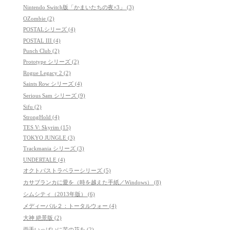
Nintendo Switch版「かまいたちの夜×3」 (3)
OZombie (2)
POSTALシリーズ (4)
POSTAL III (4)
Punch Club (2)
Prototype シリーズ (2)
Rogue Legacy 2 (2)
Saints Row シリーズ (4)
Serious Sam シリーズ (9)
Sifu (2)
StrongHold (4)
TES V: Skyrim (15)
TOKYO JUNGLE (3)
Trackmania シリーズ (3)
UNDERTALE (4)
オクトパストラベラーシリーズ (5)
カサブランカに愛を（時を越えた手紙／Windows） (8)
シムシティ（2013年版） (6)
メディーバル２：トータルウォー (4)
大神 絶景版 (2)
両手いっぱいに芋の花を (2)