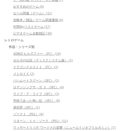
おすすめのゲーム (6)
セール関連（ゲーム） (51)
攻略本／雑誌／ゲーム関連書籍 (6)
年間Myベストゲーム (17)
ビデオゲーム全般雑記 (30)
レトロゲーム
作品・シリーズ別
AD&D ヒルズファー （FC） (14)
ゼルダの伝説（ディスクシステム版） (2)
ドラゴンクエスト１ （FC） (2)
メトロイド (2)
バハムートラグーン（SFC） (2)
ロマンシングサ・ガ ３ （SFC） (6)
ライブ・ア・ライブ（SFC） (3)
学校であった怖い話 （SFC） (8)
弟切草（SFC） (2)
ゾーク１ （PS1） (6)
リターン・トゥ・ゾーク （PS1） (11)
ウィザードリィIV ワードナの逆襲（ニューエイジオブリルガミン） (7)