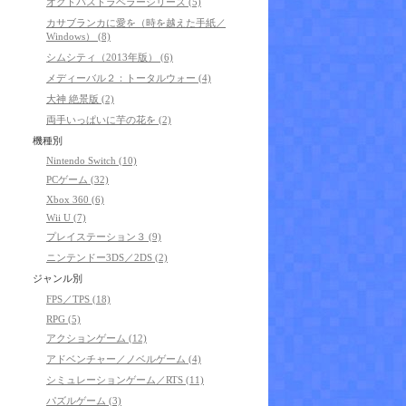
オクトパストラベラーシリーズ (5)
カサブランカに愛を（時を越えた手紙／
Windows） (8)
シムシティ（2013年版） (6)
メディーバル２：トータルウォー (4)
大神 絶景版 (2)
両手いっぱいに芋の花を (2)
機種別
Nintendo Switch (10)
PCゲーム (32)
Xbox 360 (6)
Wii U (7)
プレイステーション３ (9)
ニンテンドー3DS／2DS (2)
ジャンル別
FPS／TPS (18)
RPG (5)
アクションゲーム (12)
アドベンチャー／ノベルゲーム (4)
シミュレーションゲーム／RTS (11)
パズルゲーム (3)