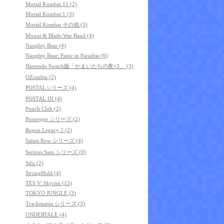
Mortal Kombat 11 (2)
Mortal Kombat 1 (3)
Mortal Kombat その他 (3)
Mount & Blade:War Band (4)
Naughty Bear (4)
Naughty Bear: Panic in Paradise (6)
Nintendo Switch版「かまいたちの夜×3」 (3)
OZombie (2)
POSTALシリーズ (4)
POSTAL III (4)
Punch Club (2)
Prototype シリーズ (2)
Rogue Legacy 2 (2)
Saints Row シリーズ (4)
Serious Sam シリーズ (9)
Sifu (2)
StrongHold (4)
TES V: Skyrim (15)
TOKYO JUNGLE (3)
Trackmania シリーズ (3)
UNDERTALE (4)