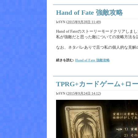
Hand of Fate 強敵攻略
leSYN
(
2015年9月28日 11:49
)
Hand of Fateのストーリーモードクリ
私が強敵だと思った敵についての攻略方法を
なお、ネタバレありで且つ私の個人的な見解
続きを読む:
Hand of Fate 強敵攻略
TPRG+カードゲーム+ローグ
leSYN
(
2015年9月24日 14:12
)