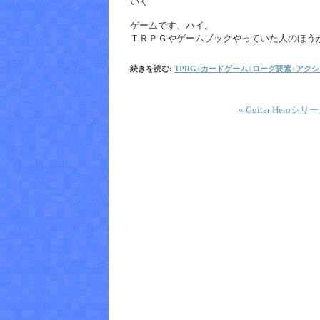
いく
ゲームです、ハイ。
ＴＲＰＧやゲームブックやっていた人のほう
続きを読む:
TPRG+カードゲーム+ローグ要素+アクション 
« Guitar Heroシリ