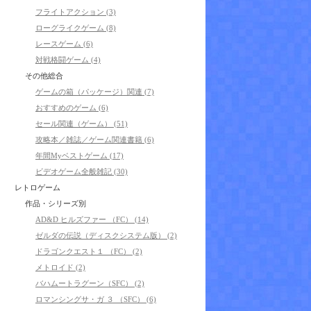
フライトアクション (3)
ローグライクゲーム (8)
レースゲーム (6)
対戦格闘ゲーム (4)
その他総合
ゲームの箱（パッケージ）関連 (7)
おすすめのゲーム (6)
セール関連（ゲーム） (51)
攻略本／雑誌／ゲーム関連書籍 (6)
年間Myベストゲーム (17)
ビデオゲーム全般雑記 (30)
レトロゲーム
作品・シリーズ別
AD&D ヒルズファー （FC） (14)
ゼルダの伝説（ディスクシステム版） (2)
ドラゴンクエスト１ （FC） (2)
メトロイド (2)
バハムートラグーン（SFC） (2)
ロマンシングサ・ガ ３ （SFC） (6)