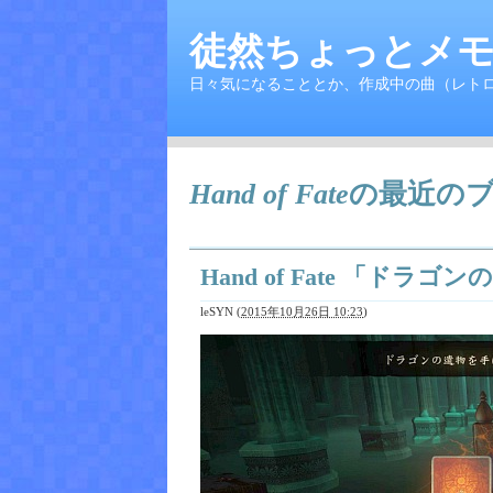
徒然ちょっとメモ
日々気になることとか、作成中の曲（レト
Hand of Fate
の最近の
Hand of Fate 「ド
leSYN
(
2015年10月26日 10:23
)