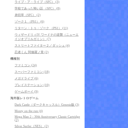
ライブ・ア・ライブ（SFC） (3)
学校であった怖い話 （SFC） (8)
弟切草（SFC） (2)
ゾーク１ （PS1） (6)
リターン・トゥ・ゾーク （PS1） (11)
ウィザードリィIV ワードナの逆襲（ニューエ
イジオブリルガミン） (7)
ストリートファイター２／ダッシュ (4)
忍者くん 阿修羅ノ章 (2)
機種別
ファミコン (24)
スーパーファミコン (18)
メガドライブ (6)
プレイステーション (10)
ゲームボーイ (9)
海外版レトロゲーム
Dark Castle（ダークキャッスル）Genesis版 (3)
Monty on the run (4)
Mega Man 2 - 30th Anniversary Classic Cartridge
(2)
Silver Surfer（NES） (2)