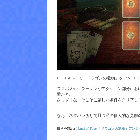
Hand of Fateで「ドラゴンの遺物」をア
ラスボスやクラーケンがアクション部分にお
壁かと。
さまざまな、そこそこ厳しい条件をクリアし
なお、ネタバレありで且つ私の個人的な見解
続きを読む:
Hand of Fate 「ドラゴンの遺物」アン