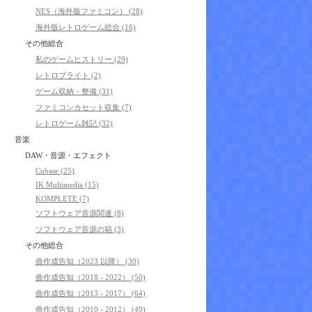
NES（海外版ファミコン） (28)
海外版レトロゲーム総合 (16)
その他総合
私のゲームヒストリー (29)
レトロブライト (2)
ゲーム収納・整備 (31)
ファミコンカセット収集 (7)
レトロゲーム雑記 (32)
音楽
DAW・音源・エフェクト
Cubase (25)
IK Multimedia (15)
KOMPLETE (7)
ソフトウェア音源関連 (8)
ソフトウェア音源の箱 (3)
その他総合
曲作成告知（2023 以降） (30)
曲作成告知（2018 - 2022） (50)
曲作成告知（2013 - 2017） (64)
曲作成告知（2010 - 2012） (49)