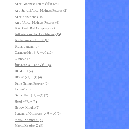
Alice: Madness Returns関連 (26)
App Store版Alice: Madness Returns (2)
Alice: Otherlands (10)
Art of Alice: Madness Returns (4)
Battlefield: Bad Company 2 (2)
Battlestations: Pacific / Midway (5)
Borderlands シリーズ (6)
Brutal Legend (5)
Carmageddonシリーズ (10)
Cuphead (2)
初代Diablo （GOG版） (5)
Dibalo III (4)
DOOMシリーズ (4)
Duke Nukem Forever (9)
Fallout4 (3)
Guitar Heroシリーズ (2)
Hand of Fate (3)
Hollow Knight (3)
Legend of Grimrock シリーズ (6)
Mortal Kombat 9 (8)
Mortal Kombat X (5)