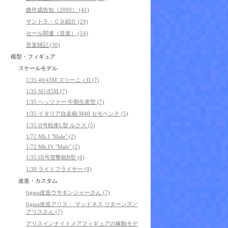
曲作成告知（2009） (41)
サントラ・ＣＤ紹介 (29)
セール関連（音楽） (14)
音楽雑記 (30)
模型・フィギュア
スケールモデル
1/35 40/43M ズリーニィII (7)
1/35 SU-85M (7)
1/35 ヘッツァー 中期生産型 (7)
1/35 イタリア自走砲 M40 セモベンテ (5)
1/35 II号戦車L型 ルクス (5)
1/72 Mk.I "Male" (2)
1/72 Mk.IV "Male" (2)
1/35 III号突撃砲B型 (6)
1/39 ライトフライヤー (9)
改造・カスタム
figma改造ウサギンジャーさん (7)
figma改造アリス： マッドネス リターンズ／
アリスさん (7)
アリスインナイトメアフィギュアの稼動モデ