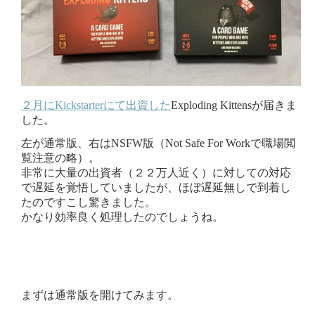
２月にKickstarterにて出資した
Exploding Kittensが届きま
した。
左が通常版、右はNSFW版（Not Safe For Workで職場閲
覧注意の略）。
非常に大量の出資者（２２万人近く）に対しての対応
で遅延を覚悟していましたが、ほぼ遅延無しで到着し
たのですこし驚きました。
かなり効率良く処理したのでしょうね。
まずは通常版を開けてみます。