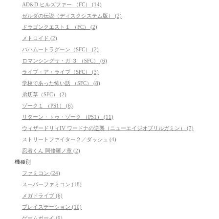
AD&D ヒルズファー （FC） (14)
ゼルダの伝説（ディスクシステム版） (2)
ドラゴンクエスト１ （FC） (2)
メトロイド (2)
バハムートラグーン（SFC） (2)
ロマンシングサ・ガ ３ （SFC） (6)
ライブ・ア・ライブ（SFC） (3)
学校であった怖い話 （SFC） (8)
弟切草（SFC） (2)
ゾーク１ （PS1） (6)
リターン・トゥ・ゾーク （PS1） (11)
ウィザードリィIV ワードナの逆襲（ニューエイジオブリルガミン） (7)
ストリートファイター２／ダッシュ (4)
忍者くん 阿修羅ノ章 (2)
機種別
ファミコン (24)
スーパーファミコン (18)
メガドライブ (6)
プレイステーション (10)
ゲームボーイ (9)