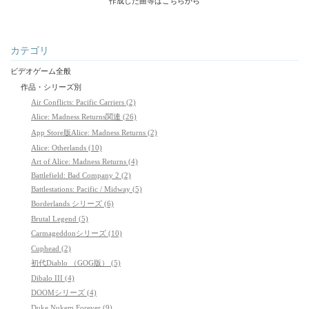
作成した曲等はこちらから
カテゴリ
ビデオゲーム全般
作品・シリーズ別
Air Conflicts: Pacific Carriers (2)
Alice: Madness Returns関連 (26)
App Store版Alice: Madness Returns (2)
Alice: Otherlands (10)
Art of Alice: Madness Returns (4)
Battlefield: Bad Company 2 (2)
Battlestations: Pacific / Midway (5)
Borderlands シリーズ (6)
Brutal Legend (5)
Carmageddonシリーズ (10)
Cuphead (2)
初代Diablo （GOG版） (5)
Dibalo III (4)
DOOMシリーズ (4)
Duke Nukem Forever (9)