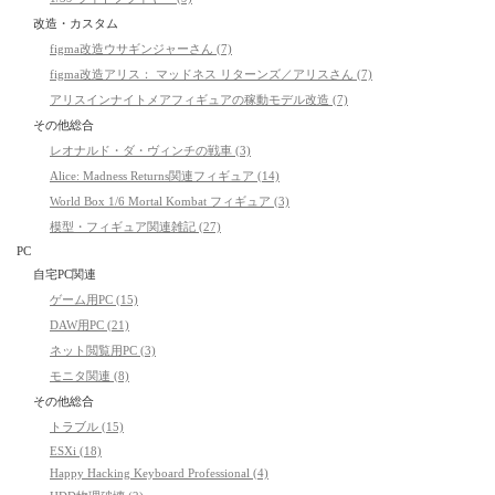
改造・カスタム
figma改造ウサギンジャーさん (7)
figma改造アリス： マッドネス リターンズ／アリスさん (7)
アリスインナイトメアフィギュアの稼動モデル改造 (7)
その他総合
レオナルド・ダ・ヴィンチの戦車 (3)
Alice: Madness Returns関連フィギュア (14)
World Box 1/6 Mortal Kombat フィギュア (3)
模型・フィギュア関連雑記 (27)
PC
自宅PC関連
ゲーム用PC (15)
DAW用PC (21)
ネット閲覧用PC (3)
モニタ関連 (8)
その他総合
トラブル (15)
ESXi (18)
Happy Hacking Keyboard Professional (4)