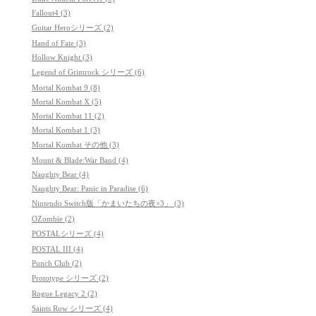
Fallout4 (3)
Guitar Heroシリーズ (2)
Hand of Fate (3)
Hollow Knight (3)
Legend of Grimrock シリーズ (6)
Mortal Kombat 9 (8)
Mortal Kombat X (5)
Mortal Kombat 11 (2)
Mortal Kombat 1 (3)
Mortal Kombat その他 (3)
Mount & Blade:War Band (4)
Naughty Bear (4)
Naughty Bear: Panic in Paradise (6)
Nintendo Switch版「かまいたちの夜×3」 (3)
OZombie (2)
POSTALシリーズ (4)
POSTAL III (4)
Punch Club (2)
Prototype シリーズ (2)
Rogue Legacy 2 (2)
Saints Row シリーズ (4)