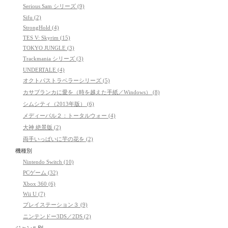
Serious Sam シリーズ (9)
Sifu (2)
StrongHold (4)
TES V: Skyrim (15)
TOKYO JUNGLE (3)
Trackmania シリーズ (3)
UNDERTALE (4)
オクトパストラベラーシリーズ (5)
カサブランカに愛を（時を越えた手紙／Windows） (8)
シムシティ（2013年版） (6)
メディーバル２：トータルウォー (4)
大神 絶景版 (2)
両手いっぱいに芋の花を (2)
機種別
Nintendo Switch (10)
PCゲーム (32)
Xbox 360 (6)
Wii U (7)
プレイステーション３ (9)
ニンテンドー3DS／2DS (2)