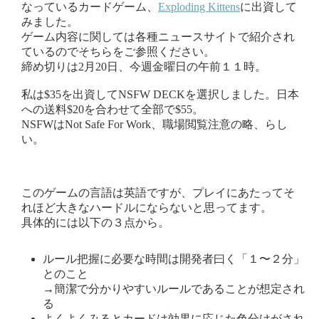
なっているカードゲーム、
Exploding Kittens
に出資して
みました。
ゲーム内容に関しては各種ニュースサイトで紹介され
ているのでそちらをご参照ください。
締め切りは2月20日、今週金曜日の午前１１時。
私は$35を出資してNSFW DECKを選択しました。日本
への送料$20を合わせて全部で$55。
NSFWはNot Safe For Work、職場閲覧注意の略、らし
い。
このゲームの言語は英語ですが、プレイにあたってそ
れほど大きなハードルにならないと思ってます。
具体的には以下の３点から。
ルール把握に必要な時間は開発者曰く「１〜２分」
とのこと
→簡潔で分かりやすいルールであることが想定され
る
よくよくみるとカードは効果に応じた色分けがされ