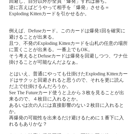
回避し、自分以外が全員「爆発」すれば勝ち。
逆に言えばどうやって相手を「爆発」させる＝
Exploding Kittenカードを引かせるか。
例えば、Defuseカード。このカードは爆発1回を確実に
避けることが出来る。
且つ、不発のExploding Kittenカードを山札の任意の場所
に置くことが出来る。一番上でもOK。
そう考えるとDefuseカードは爆発を回避しつつ、ワナ仕
掛けることが可能なんだよなぁ。
とはいえ、普通にやっても仕掛けたExploding Kittenカー
ドはサクッと回避されると思うので、それを更に読ん
だ上で仕掛けるんだろうか。
See The Futureカード使うと上から３枚を見ることが出
来るので、４枚目に入れるとか。
あるいは次の人には直接影響のない２枚目に入れると
か。
再爆発の可能性を出来るだけ避けるために１番下に入
れるもありかな？