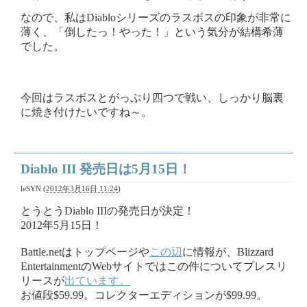
なので、私はDiabloシリーズのラスボスの印象が非常に
薄く、「倒したっ！やった！」という気分が結構希薄
でした。
今回はラスボスとがっぷり四つで戦い、しっかり脳裏
に焼き付けたいですね～。
Diablo III 発売日は5月15日！
leSYN
(
2012年3月16日 11:24
)
とうとうDiablo IIIの発売日が決定！
2012年5月15日！
Battle.netはトップページや
この辺
に情報が、Blizzard
EntertainmentのWebサイトではこの件についてプレスリ
リースが
出ています。
お値段$59.99。コレクターエディションが$99.99。