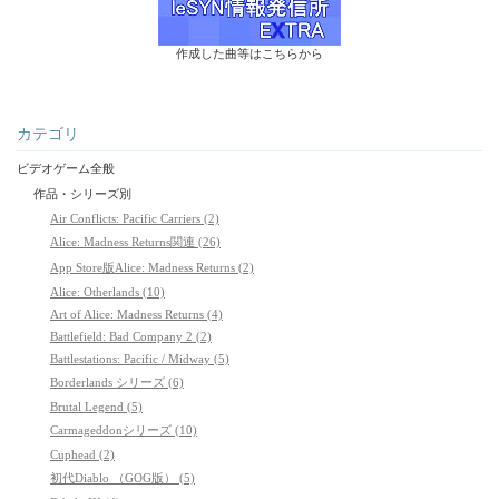
作成した曲等はこちらから
カテゴリ
ビデオゲーム全般
作品・シリーズ別
Air Conflicts: Pacific Carriers (2)
Alice: Madness Returns関連 (26)
App Store版Alice: Madness Returns (2)
Alice: Otherlands (10)
Art of Alice: Madness Returns (4)
Battlefield: Bad Company 2 (2)
Battlestations: Pacific / Midway (5)
Borderlands シリーズ (6)
Brutal Legend (5)
Carmageddonシリーズ (10)
Cuphead (2)
初代Diablo （GOG版） (5)