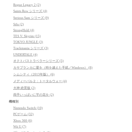
Rogue Legacy 2 (2)
Saints Row シリーズ (4)
Serious Sam シリーズ (9)
Sifu (2)
StrongHold (4)
TES V: Skyrim (15)
TOKYO JUNGLE (3)
Trackmania シリーズ (3)
UNDERTALE (4)
オクトパストラベラーシリーズ (5)
カサブランカに愛を（時を越えた手紙／Windows） (8)
シムシティ（2013年版） (6)
メディーバル２：トータルウォー (4)
大神 絶景版 (2)
両手いっぱいに芋の花を (2)
機種別
Nintendo Switch (10)
PCゲーム (32)
Xbox 360 (6)
Wii U (7)