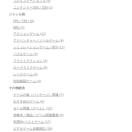
プレイステーション３ (9)
ニンテンドー3DS／2DS (2)
ジャンル別
FPS／TPS (18)
RPG (5)
アクションゲーム (12)
アドベンチャー／ノベルゲーム (4)
シミュレーションゲーム／RTS (11)
パズルゲーム (3)
フライトアクション (3)
ローグライクゲーム (8)
レースゲーム (6)
対戦格闘ゲーム (4)
その他総合
ゲームの箱（パッケージ）関連 (7)
おすすめのゲーム (6)
セール関連（ゲーム） (51)
攻略本／雑誌／ゲーム関連書籍 (6)
年間Myベストゲーム (17)
ビデオゲーム全般雑記 (30)