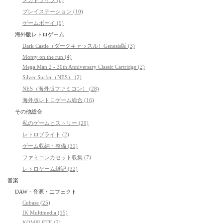
プレイステーション (10)
ゲームボーイ (9)
海外版レトロゲーム
Dark Castle（ダークキャッスル）Genesis版 (3)
Monty on the run (4)
Mega Man 2 - 30th Anniversary Classic Cartridge (2)
Silver Surfer（NES） (2)
NES（海外版ファミコン） (28)
海外版レトロゲーム総合 (16)
その他総合
私のゲームヒストリー (29)
レトロブライト (2)
ゲーム収納・整備 (31)
ファミコンカセット収集 (7)
レトロゲーム雑記 (32)
音楽
DAW・音源・エフェクト
Cubase (25)
IK Multimedia (15)
KOMPLETE (7)