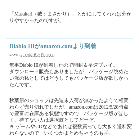
「Masakari（鉞：まさかり）」とかにしてくれれば分か
りやすかったのですが。
Diablo IIIがamazon.comより到着
leSYN
(
2012年5月28日 10:17
)
無事Diablo IIIが到着したので開封＆早速プレイ。
ダウンロード販売もありましたが、パッケージ眺めた
い派の私としてはどうしてもパッケージ版が欲しかっ
たんです。
秋葉原のショップは先週末入荷が無かったようで相変
わらず売り切れでしたが、amazon.comは2012/5/28時点
で豊富に在庫ある状態ですので、パッケージ版がほし
く、待てない人は選択肢としてどーぞ。
PCゲームやCDなどであれば複数買っても大きく送料変
わらないので、いくつかまとめちゃうのも手。