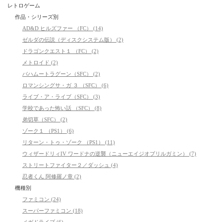
レトロゲーム
作品・シリーズ別
AD&D ヒルズファー （FC） (14)
ゼルダの伝説（ディスクシステム版） (2)
ドラゴンクエスト１ （FC） (2)
メトロイド (2)
バハムートラグーン（SFC） (2)
ロマンシングサ・ガ ３ （SFC） (6)
ライブ・ア・ライブ（SFC） (3)
学校であった怖い話 （SFC） (8)
弟切草（SFC） (2)
ゾーク１ （PS1） (6)
リターン・トゥ・ゾーク （PS1） (11)
ウィザードリィIV ワードナの逆襲（ニューエイジオブリルガミン） (7)
ストリートファイター２／ダッシュ (4)
忍者くん 阿修羅ノ章 (2)
機種別
ファミコン (24)
スーパーファミコン (18)
メガドライブ (6)