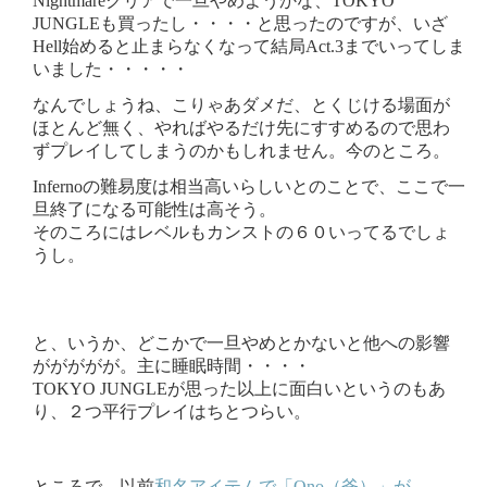
Nightmareクリアで一旦やめようかな、TOKYO
JUNGLEも買ったし・・・・と思ったのですが、いざ
Hell始めると止まらなくなって結局Act.3までいってしま
いました・・・・・
なんでしょうね、こりゃあダメだ、とくじける場面が
ほとんど無く、やればやるだけ先にすすめるので思わ
ずプレイしてしまうのかもしれません。今のところ。
Infernoの難易度は相当高いらしいとのことで、ここで一
旦終了になる可能性は高そう。
そのころにはレベルもカンストの６０いってるでしょ
うし。
と、いうか、どこかで一旦やめとかないと他への影響
ががががが。主に睡眠時間・・・・
TOKYO JUNGLEが思った以上に面白いというのもあ
り、２つ平行プレイはちとつらい。
ところで、以前
和名アイテムで「Ono（斧）」が