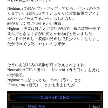
その分死にやすいですが。
Nightmareで敵がパワーアップしている、というのもあ
りますが、戦闘は火力！とばかりに攻撃偏重でアイテ
ムやビルド揃えてるからかもしれない。
敵が近づく前に倒せるかが勝負。
Nightmare序盤はほんとに装甲が紙で、敵の攻撃一発で
死んだときはさすがに何とかせねばと思いました。
ビルドの見直し・装備の見直しで多少マシになりまし
たがそれでも死にやすいのは確か。
そういえば和名の武器が時々散見されますね。
NormalのACT3の後半に「Nodachi（野太刀）」を見た
のが最初。
Nightmareになってから「Yumi（弓）」とか
「Naginata（薙刀）」とかも出ましたが、