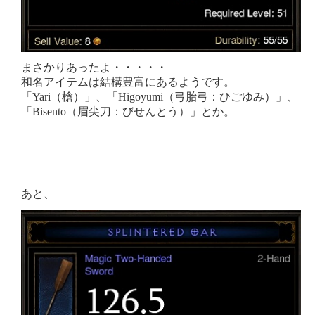
まさかりあったよ・・・・・
和名アイテムは結構豊富にあるようです。
「Yari（槍）」、「Higoyumi（弓胎弓：ひごゆみ）」、
「Bisento（眉尖刀：びせんとう）」とか。
あと、