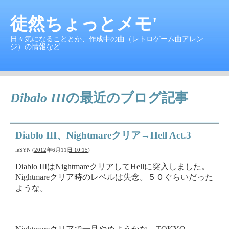
徒然ちょっとメモ'
日々気になることとか、作成中の曲（レトロゲーム曲アレン
ジ）の情報など
Dibalo III
の最近のブログ記事
Diablo III、Nightmareクリア→Hell Act.3
leSYN
(
2012年6月11日 10:15
)
Diablo IIIはNightmareクリアしてHellに突入しました。
Nightmareクリア時のレベルは失念。５０ぐらいだった
ような。