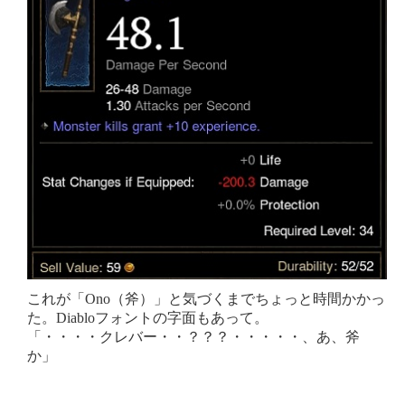
これが「Ono（斧）」と気づくまでちょっと時間かかっ
た。Diabloフォントの字面もあって。
「・・・・クレバー・・？？？・・・・・、あ、斧
か」