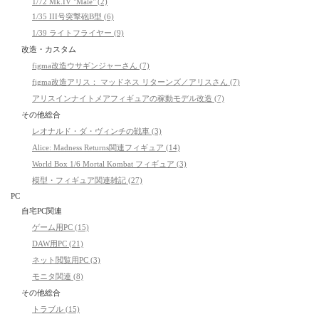
1/72 Mk.IV "Male" (2)
1/35 III号突撃砲B型 (6)
1/39 ライトフライヤー (9)
改造・カスタム
figma改造ウサギンジャーさん (7)
figma改造アリス： マッドネス リターンズ／アリスさん (7)
アリスインナイトメアフィギュアの稼動モデル改造 (7)
その他総合
レオナルド・ダ・ヴィンチの戦車 (3)
Alice: Madness Returns関連フィギュア (14)
World Box 1/6 Mortal Kombat フィギュア (3)
模型・フィギュア関連雑記 (27)
PC
自宅PC関連
ゲーム用PC (15)
DAW用PC (21)
ネット閲覧用PC (3)
モニタ関連 (8)
その他総合
トラブル (15)