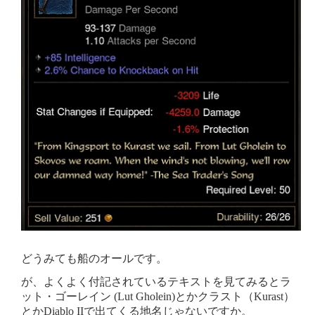
どうみても船のオールです。
が、よくよく付記されているテキストを見てみるとラ
ット・ゴーレイン (Lut Gholein)とかクラスト（Kurast）
とかDiablo IIで出てくる地名じゃないですか。