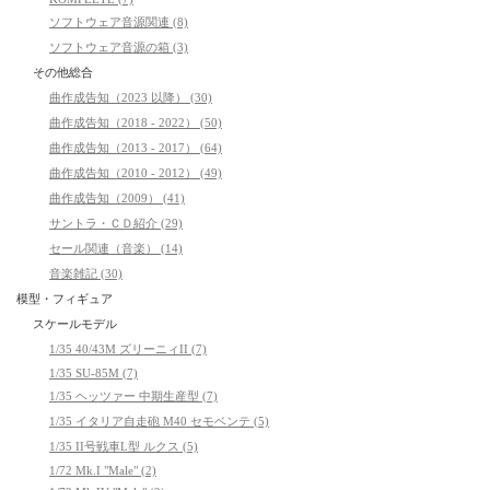
ソフトウェア音源関連 (8)
ソフトウェア音源の箱 (3)
その他総合
曲作成告知（2023 以降） (30)
曲作成告知（2018 - 2022） (50)
曲作成告知（2013 - 2017） (64)
曲作成告知（2010 - 2012） (49)
曲作成告知（2009） (41)
サントラ・ＣＤ紹介 (29)
セール関連（音楽） (14)
音楽雑記 (30)
模型・フィギュア
スケールモデル
1/35 40/43M ズリーニィII (7)
1/35 SU-85M (7)
1/35 ヘッツァー 中期生産型 (7)
1/35 イタリア自走砲 M40 セモベンテ (5)
1/35 II号戦車L型 ルクス (5)
1/72 Mk.I "Male" (2)