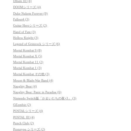
Dibalo III (4)
DOOMシリーズ (4)
Duke Nukem Forever (9)
Fallout4 (3)
Guitar Heroシリーズ (2)
Hand of Fate (3)
Hollow Knight (3)
Legend of Grimrock シリーズ (6)
Mortal Kombat 9 (8)
Mortal Kombat X (5)
Mortal Kombat 11 (2)
Mortal Kombat 1 (3)
Mortal Kombat その他 (3)
Mount & Blade:War Band (4)
Naughty Bear (4)
Naughty Bear: Panic in Paradise (6)
Nintendo Switch版「かまいたちの夜×3」 (3)
OZombie (2)
POSTALシリーズ (4)
POSTAL III (4)
Punch Club (2)
Prototype シリーズ (2)