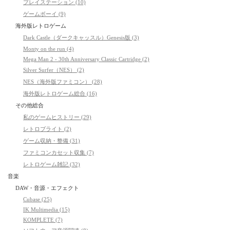
プレイステーション (10)
ゲームボーイ (9)
海外版レトロゲーム
Dark Castle（ダークキャッスル）Genesis版 (3)
Monty on the run (4)
Mega Man 2 - 30th Anniversary Classic Cartridge (2)
Silver Surfer（NES） (2)
NES（海外版ファミコン） (28)
海外版レトロゲーム総合 (16)
その他総合
私のゲームヒストリー (29)
レトロブライト (2)
ゲーム収納・整備 (31)
ファミコンカセット収集 (7)
レトロゲーム雑記 (32)
音楽
DAW・音源・エフェクト
Cubase (25)
IK Multimedia (15)
KOMPLETE (7)