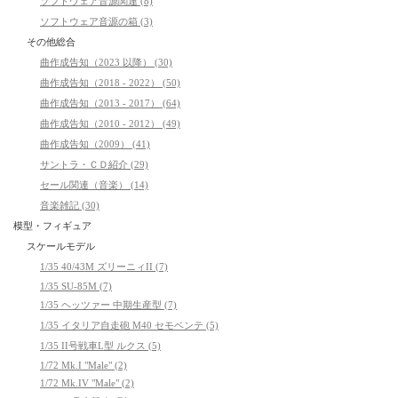
ソフトウェア音源関連 (8)
ソフトウェア音源の箱 (3)
その他総合
曲作成告知（2023 以降） (30)
曲作成告知（2018 - 2022） (50)
曲作成告知（2013 - 2017） (64)
曲作成告知（2010 - 2012） (49)
曲作成告知（2009） (41)
サントラ・ＣＤ紹介 (29)
セール関連（音楽） (14)
音楽雑記 (30)
模型・フィギュア
スケールモデル
1/35 40/43M ズリーニィII (7)
1/35 SU-85M (7)
1/35 ヘッツァー 中期生産型 (7)
1/35 イタリア自走砲 M40 セモベンテ (5)
1/35 II号戦車L型 ルクス (5)
1/72 Mk.I "Male" (2)
1/72 Mk.IV "Male" (2)