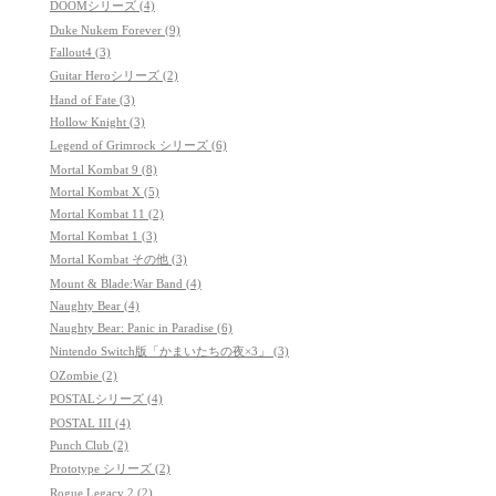
DOOMシリーズ (4)
Duke Nukem Forever (9)
Fallout4 (3)
Guitar Heroシリーズ (2)
Hand of Fate (3)
Hollow Knight (3)
Legend of Grimrock シリーズ (6)
Mortal Kombat 9 (8)
Mortal Kombat X (5)
Mortal Kombat 11 (2)
Mortal Kombat 1 (3)
Mortal Kombat その他 (3)
Mount & Blade:War Band (4)
Naughty Bear (4)
Naughty Bear: Panic in Paradise (6)
Nintendo Switch版「かまいたちの夜×3」 (3)
OZombie (2)
POSTALシリーズ (4)
POSTAL III (4)
Punch Club (2)
Prototype シリーズ (2)
Rogue Legacy 2 (2)