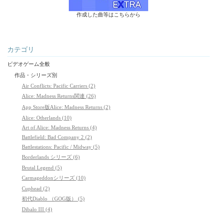
作成した曲等はこちらから
カテゴリ
ビデオゲーム全般
作品・シリーズ別
Air Conflicts: Pacific Carriers (2)
Alice: Madness Returns関連 (26)
App Store版Alice: Madness Returns (2)
Alice: Otherlands (10)
Art of Alice: Madness Returns (4)
Battlefield: Bad Company 2 (2)
Battlestations: Pacific / Midway (5)
Borderlands シリーズ (6)
Brutal Legend (5)
Carmageddonシリーズ (10)
Cuphead (2)
初代Diablo （GOG版） (5)
Dibalo III (4)