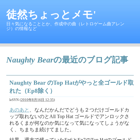
徒然ちょっとメモ'
日々気になることとか、作成中の曲（レトロゲーム曲アレン
ジ）の情報など
Naughty Bear
の最近のブログ記事
Naughty Bear のTop Hatがやっと全ゴールド取
れた（Ep8除く）
leSYN
(
2010年8月16日 12:35
)
あのあと
、なんだかんだでどうも２つだけゴールドカ
ップ取れないのとAll Top Hat ゴールドでアンロックさ
れるくまが何なのか気になって気になってしょうがな
く、ちまちま続けてました。
結果、週末で残っていたEp6とEp7のTop Hatのゴールド