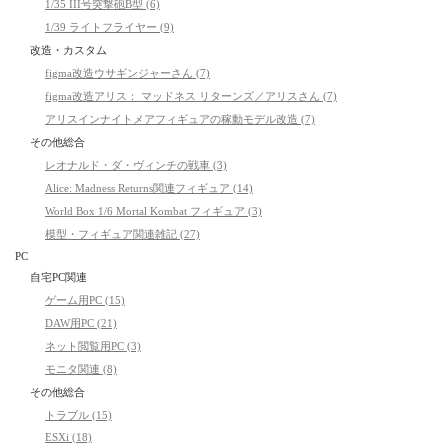
1/35 III号突撃砲B型 (6)
1/39 ライトフライヤー (9)
改造・カスタム
figma改造ウサギンジャーさん (7)
figma改造アリス： マッドネス リターンズ／アリスさん (7)
アリスインナイトメアフィギュアの稼動モデル改造 (7)
その他総合
レオナルド・ダ・ヴィンチの戦車 (3)
Alice: Madness Returns関連フィギュア (14)
World Box 1/6 Mortal Kombat フィギュア (3)
模型・フィギュア関連雑記 (27)
PC
自宅PC関連
ゲーム用PC (15)
DAW用PC (21)
ネット閲覧用PC (3)
モニタ関連 (8)
その他総合
トラブル (15)
ESXi (18)