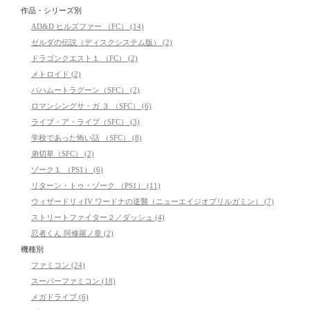
作品・シリーズ別
AD&D ヒルズファー （FC） (14)
ゼルダの伝説（ディスクシステム版） (2)
ドラゴンクエスト１ （FC） (2)
メトロイド (2)
バハムートラグーン（SFC） (2)
ロマンシングサ・ガ ３ （SFC） (6)
ライブ・ア・ライブ（SFC） (3)
学校であった怖い話 （SFC） (8)
弟切草（SFC） (2)
ゾーク１ （PS1） (6)
リターン・トゥ・ゾーク （PS1） (11)
ウィザードリィIV ワードナの逆襲（ニューエイジオブリルガミン） (7)
ストリートファイター２／ダッシュ (4)
忍者くん 阿修羅ノ章 (2)
機種別
ファミコン (24)
スーパーファミコン (18)
メガドライブ (6)