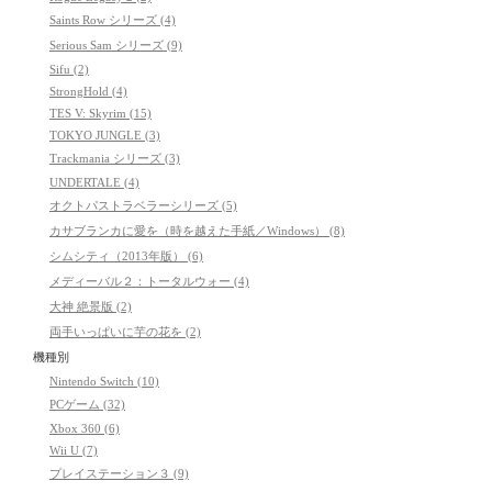
Saints Row シリーズ (4)
Serious Sam シリーズ (9)
Sifu (2)
StrongHold (4)
TES V: Skyrim (15)
TOKYO JUNGLE (3)
Trackmania シリーズ (3)
UNDERTALE (4)
オクトパストラベラーシリーズ (5)
カサブランカに愛を（時を越えた手紙／Windows） (8)
シムシティ（2013年版） (6)
メディーバル２：トータルウォー (4)
大神 絶景版 (2)
両手いっぱいに芋の花を (2)
機種別
Nintendo Switch (10)
PCゲーム (32)
Xbox 360 (6)
Wii U (7)
プレイステーション３ (9)