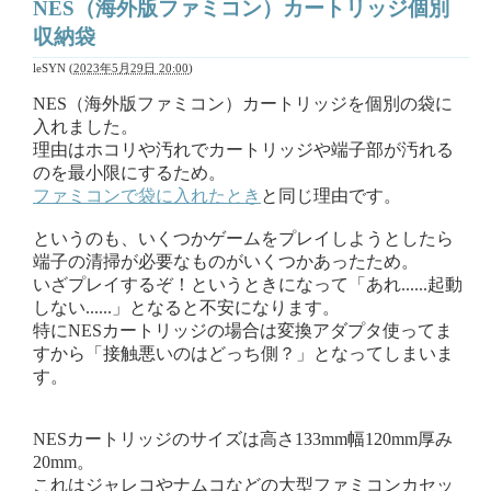
NES（海外版ファミコン）カートリッジ個別
収納袋
leSYN
(
2023年5月29日 20:00
)
NES（海外版ファミコン）カートリッジを個別の袋に
入れました。
理由はホコリや汚れでカートリッジや端子部が汚れる
のを最小限にするため。
ファミコンで袋に入れたとき
と同じ理由です。
というのも、いくつかゲームをプレイしようとしたら
端子の清掃が必要なものがいくつかあったため。
いざプレイするぞ！というときになって「あれ......起動
しない......」となると不安になります。
特にNESカートリッジの場合は変換アダプタ使ってま
すから「接触悪いのはどっち側？」となってしまいま
す。
NESカートリッジのサイズは高さ133mm幅120mm厚み
20mm。
これはジャレコやナムコなどの大型ファミコンカセッ