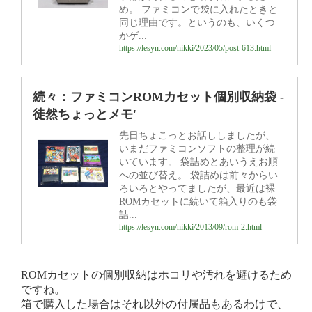
め。 ファミコンで袋に入れたときと
同じ理由です。というのも、いくつ
かゲ...
https://lesyn.com/nikki/2023/05/post-613.html
続々：ファミコンROMカセット個別収納袋 -
徒然ちょっとメモ'
先日ちょこっとお話ししましたが、
いまだファミコンソフトの整理が続
いています。 袋詰めとあいうえお順
への並び替え。 袋詰めは前々からい
ろいろとやってましたが、最近は裸
ROMカセットに続いて箱入りのも袋
詰...
https://lesyn.com/nikki/2013/09/rom-2.html
ROMカセットの個別収納はホコリや汚れを避けるため
ですね。
箱で購入した場合はそれ以外の付属品もあるわけで、