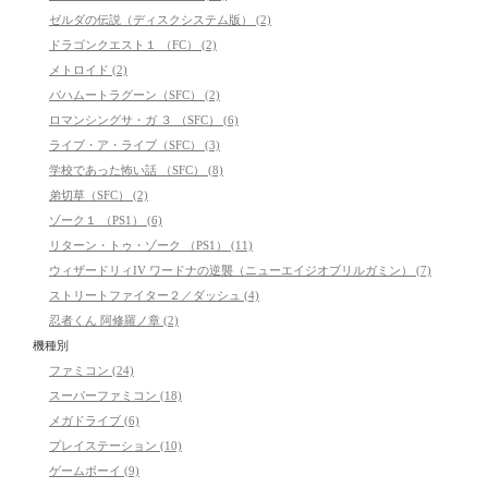
ゼルダの伝説（ディスクシステム版） (2)
ドラゴンクエスト１ （FC） (2)
メトロイド (2)
バハムートラグーン（SFC） (2)
ロマンシングサ・ガ ３ （SFC） (6)
ライブ・ア・ライブ（SFC） (3)
学校であった怖い話 （SFC） (8)
弟切草（SFC） (2)
ゾーク１ （PS1） (6)
リターン・トゥ・ゾーク （PS1） (11)
ウィザードリィIV ワードナの逆襲（ニューエイジオブリルガミン） (7)
ストリートファイター２／ダッシュ (4)
忍者くん 阿修羅ノ章 (2)
機種別
ファミコン (24)
スーパーファミコン (18)
メガドライブ (6)
プレイステーション (10)
ゲームボーイ (9)