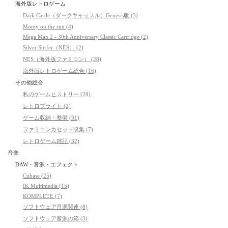
海外版レトロゲーム
Dark Castle（ダークキャッスル）Genesis版 (3)
Monty on the run (4)
Mega Man 2 - 30th Anniversary Classic Cartridge (2)
Silver Surfer（NES） (2)
NES（海外版ファミコン） (28)
海外版レトロゲーム総合 (16)
その他総合
私のゲームヒストリー (29)
レトロブライト (2)
ゲーム収納・整備 (31)
ファミコンカセット収集 (7)
レトロゲーム雑記 (32)
音楽
DAW・音源・エフェクト
Cubase (25)
IK Multimedia (15)
KOMPLETE (7)
ソフトウェア音源関連 (8)
ソフトウェア音源の箱 (3)