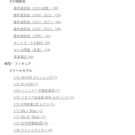
その他総合
曲作成告知（2023 以降） (30)
曲作成告知（2018 - 2022） (50)
曲作成告知（2013 - 2017） (64)
曲作成告知（2010 - 2012） (49)
曲作成告知（2009） (41)
サントラ・ＣＤ紹介 (29)
セール関連（音楽） (14)
音楽雑記 (30)
模型・フィギュア
スケールモデル
1/35 40/43M ズリーニィII (7)
1/35 SU-85M (7)
1/35 ヘッツァー 中期生産型 (7)
1/35 イタリア自走砲 M40 セモベンテ (5)
1/35 II号戦車L型 ルクス (5)
1/72 Mk.I "Male" (2)
1/72 Mk.IV "Male" (2)
1/35 III号突撃砲B型 (6)
1/39 ライトフライヤー (9)