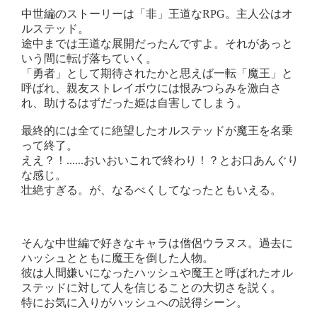
中世編のストーリーは「非」王道なRPG。主人公はオ
ルステッド。
途中までは王道な展開だったんですよ。それがあっと
いう間に転げ落ちていく。
「勇者」として期待されたかと思えば一転「魔王」と
呼ばれ、親友ストレイボウには恨みつらみを激白さ
れ、助けるはずだった姫は自害してしまう。
最終的には全てに絶望したオルステッドが魔王を名乗
って終了。
ええ？！......おいおいこれで終わり！？とお口あんぐり
な感じ。
壮絶すぎる。が、なるべくしてなったともいえる。
そんな中世編で好きなキャラは僧侶ウラヌス。過去に
ハッシュとともに魔王を倒した人物。
彼は人間嫌いになったハッシュや魔王と呼ばれたオル
ステッドに対して人を信じることの大切さを説く。
特にお気に入りがハッシュへの説得シーン。