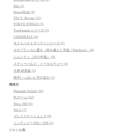
Sifu (2)
StrongHold (4)
TES V: Skyrim (15)
TOKYO JUNGLE (3)
Trackmania シリーズ (3)
UNDERTALE (4)
オクトパストラベラーシリーズ (5)
カサブランカに愛を（時を越えた手紙／Windows） (8)
シムシティ（2013年版） (6)
メディーバル２：トータルウォー (4)
大神 絶景版 (2)
両手いっぱいに芋の花を (2)
機種別
Nintendo Switch (10)
PCゲーム (32)
Xbox 360 (6)
Wii U (7)
プレイステーション３ (9)
ニンテンドー3DS／2DS (2)
ジャンル別