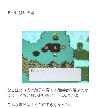
５つ目は功夫編。
なるほど３人の弟子を育てて後継者を選ぶのか......
ええ！？おいおいおいおい......ほんとかよ......
こんな展開は全く予想できなかった。