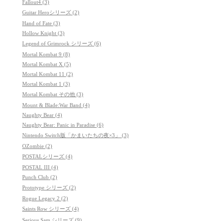
Fallout4 (3)
Guitar Heroシリーズ (2)
Hand of Fate (3)
Hollow Knight (3)
Legend of Grimrock シリーズ (6)
Mortal Kombat 9 (8)
Mortal Kombat X (5)
Mortal Kombat 11 (2)
Mortal Kombat 1 (3)
Mortal Kombat その他 (3)
Mount & Blade:War Band (4)
Naughty Bear (4)
Naughty Bear: Panic in Paradise (6)
Nintendo Switch版「かまいたちの夜×3」 (3)
OZombie (2)
POSTALシリーズ (4)
POSTAL III (4)
Punch Club (2)
Prototype シリーズ (2)
Rogue Legacy 2 (2)
Saints Row シリーズ (4)
Serious Sam シリーズ (9)