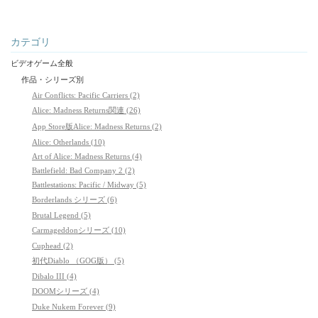
カテゴリ
ビデオゲーム全般
作品・シリーズ別
Air Conflicts: Pacific Carriers (2)
Alice: Madness Returns関連 (26)
App Store版Alice: Madness Returns (2)
Alice: Otherlands (10)
Art of Alice: Madness Returns (4)
Battlefield: Bad Company 2 (2)
Battlestations: Pacific / Midway (5)
Borderlands シリーズ (6)
Brutal Legend (5)
Carmageddonシリーズ (10)
Cuphead (2)
初代Diablo （GOG版） (5)
Dibalo III (4)
DOOMシリーズ (4)
Duke Nukem Forever (9)