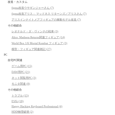
改造・カスタム
figma改造ウサギンジャーさん (7)
figma改造アリス： マッドネス リターンズ／アリスさん (7)
アリスインナイトメアフィギュアの稼動モデル改造 (7)
その他総合
レオナルド・ダ・ヴィンチの戦車 (3)
Alice: Madness Returns関連フィギュア (14)
World Box 1/6 Mortal Kombat フィギュア (3)
模型・フィギュア関連雑記 (27)
PC
自宅PC関連
ゲーム用PC (15)
DAW用PC (21)
ネット閲覧用PC (3)
モニタ関連 (8)
その他総合
トラブル (15)
ESXi (18)
Happy Hacking Keyboard Professional (4)
HDD物理破壊 (2)