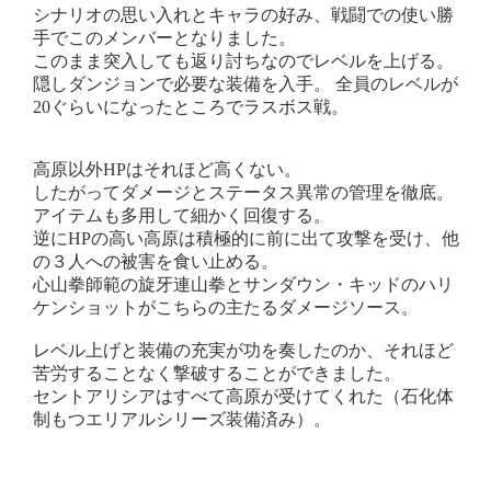
シナリオの思い入れとキャラの好み、戦闘での使い勝
手でこのメンバーとなりました。
このまま突入しても返り討ちなのでレベルを上げる。
隠しダンジョンで必要な装備を入手。 全員のレベルが
20ぐらいになったところでラスボス戦。
高原以外HPはそれほど高くない。
したがってダメージとステータス異常の管理を徹底。
アイテムも多用して細かく回復する。
逆にHPの高い高原は積極的に前に出て攻撃を受け、他
の３人への被害を食い止める。
心山拳師範の旋牙連山拳とサンダウン・キッドのハリ
ケンショットがこちらの主たるダメージソース。
レベル上げと装備の充実が功を奏したのか、それほど
苦労することなく撃破することができました。
セントアリシアはすべて高原が受けてくれた（石化体
制もつエリアルシリーズ装備済み）。