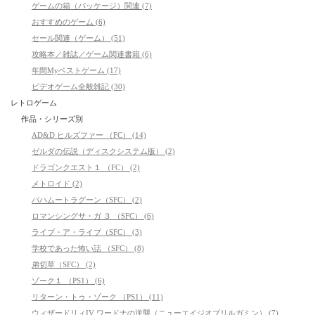
ゲームの箱（パッケージ）関連 (7)
おすすめのゲーム (6)
セール関連（ゲーム） (51)
攻略本／雑誌／ゲーム関連書籍 (6)
年間Myベストゲーム (17)
ビデオゲーム全般雑記 (30)
レトロゲーム
作品・シリーズ別
AD&D ヒルズファー （FC） (14)
ゼルダの伝説（ディスクシステム版） (2)
ドラゴンクエスト１ （FC） (2)
メトロイド (2)
バハムートラグーン（SFC） (2)
ロマンシングサ・ガ ３ （SFC） (6)
ライブ・ア・ライブ（SFC） (3)
学校であった怖い話 （SFC） (8)
弟切草（SFC） (2)
ゾーク１ （PS1） (6)
リターン・トゥ・ゾーク （PS1） (11)
ウィザードリィIV ワードナの逆襲（ニューエイジオブリルガミン） (7)