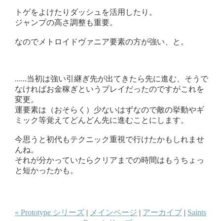
トゲをよけたりダッシュを活用したり。
ジャンプの高さ調整も重要。
なのでメトロイドヴァニア要素の方が強い、と。
......当初は強い引継ぎ先が出てきたら先に進む、そうで
なければお金稼ぎというプレイだったのですがこれを
変更。
運要素は（おそらく）少ないはずなので敵の挙動やギ
ミック等覚えてどんどん先に進むことにします。
今思うと初代もテクニック重視で行けたかもしれませ
んね。
それが分かっていたらクリアまでの時間はもうちょっ
と短かったかも。
« Prototype シリーズ
|
メインページ
|
アーカイブ
|
Saints