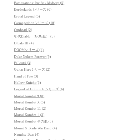
Battlestations: Pacific / Midway (5)
Borderlands シリーズ (6)
Brutal Legend (5)
Carmageddonシリーズ (10)
Cuphead (2)
初代Diablo （GOG版） (5)
Dibalo III (4)
DOOMシリーズ (4)
Duke Nukem Forever (9)
Fallout4 (3)
Guitar Heroシリーズ (2)
Hand of Fate (3)
Hollow Knight (3)
Legend of Grimrock シリーズ (6)
Mortal Kombat 9 (8)
Mortal Kombat X (5)
Mortal Kombat 11 (2)
Mortal Kombat 1 (3)
Mortal Kombat その他 (3)
Mount & Blade:War Band (4)
Naughty Bear (4)