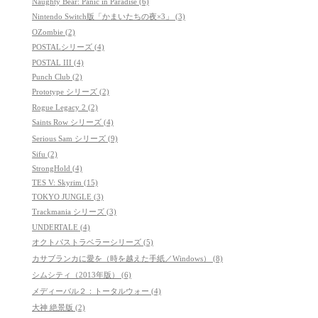
Naughty Bear: Panic in Paradise (6)
Nintendo Switch版「かまいたちの夜×3」 (3)
OZombie (2)
POSTALシリーズ (4)
POSTAL III (4)
Punch Club (2)
Prototype シリーズ (2)
Rogue Legacy 2 (2)
Saints Row シリーズ (4)
Serious Sam シリーズ (9)
Sifu (2)
StrongHold (4)
TES V: Skyrim (15)
TOKYO JUNGLE (3)
Trackmania シリーズ (3)
UNDERTALE (4)
オクトパストラベラーシリーズ (5)
カサブランカに愛を（時を越えた手紙／Windows） (8)
シムシティ（2013年版） (6)
メディーバル２：トータルウォー (4)
大神 絶景版 (2)