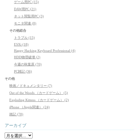
ゲーム用PC (15)
DAW用PC (21)
ネット閲覧用PC (3)
モニタ関連 (8)
その他総合
トラブル (15)
ESXi (18)
Happy Hacking Keyboard Professional (4)
HDD物理破壊 (2)
今週の秋葉原 (70)
PC雑記 (36)
その他
映画／ドキュメンタリー (7)
Out of the Woods （カードゲーム） (5)
Exploding Kittens （カードゲーム） (2)
iPhone （Apple関連） (24)
雑記 (78)
アーカイブ