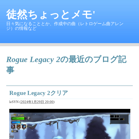
徒然ちょっとメモ'
日々気になることとか、作成中の曲（レトロゲーム曲アレン
ジ）の情報など
Rogue Legacy 2
の最近のブログ記
事
Rogue Legacy 2クリア
leSYN
(
2024年1月29日 20:00
)