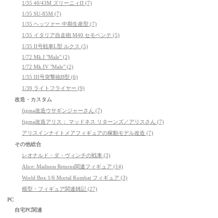
1/35 40/43M ズリーニィII (7)
1/35 SU-85M (7)
1/35 ヘッツァー 中期生産型 (7)
1/35 イタリア自走砲 M40 セモベンテ (5)
1/35 II号戦車L型 ルクス (5)
1/72 Mk.I "Male" (2)
1/72 Mk.IV "Male" (2)
1/35 III号突撃砲B型 (6)
1/39 ライトフライヤー (9)
改造・カスタム
figma改造ウサギンジャーさん (7)
figma改造アリス： マッドネス リターンズ／アリスさん (7)
アリスインナイトメアフィギュアの稼動モデル改造 (7)
その他総合
レオナルド・ダ・ヴィンチの戦車 (3)
Alice: Madness Returns関連フィギュア (14)
World Box 1/6 Mortal Kombat フィギュア (3)
模型・フィギュア関連雑記 (27)
PC
自宅PC関連