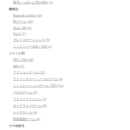
両手いっぱいに芋の花を (2)
機種別
Nintendo Switch (10)
PCゲーム (32)
Xbox 360 (6)
Wii U (7)
プレイステーション３ (9)
ニンテンドー3DS／2DS (2)
ジャンル別
FPS／TPS (18)
RPG (5)
アクションゲーム (12)
アドベンチャー／ノベルゲーム (4)
シミュレーションゲーム／RTS (11)
パズルゲーム (3)
フライトアクション (3)
ローグライクゲーム (8)
レースゲーム (6)
対戦格闘ゲーム (4)
その他総合