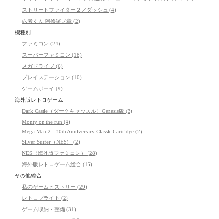
ストリートファイター２／ダッシュ (4)
忍者くん 阿修羅ノ章 (2)
機種別
ファミコン (24)
スーパーファミコン (18)
メガドライブ (6)
プレイステーション (10)
ゲームボーイ (9)
海外版レトロゲーム
Dark Castle（ダークキャッスル）Genesis版 (3)
Monty on the run (4)
Mega Man 2 - 30th Anniversary Classic Cartridge (2)
Silver Surfer（NES） (2)
NES（海外版ファミコン） (28)
海外版レトロゲーム総合 (16)
その他総合
私のゲームヒストリー (29)
レトロブライト (2)
ゲーム収納・整備 (31)