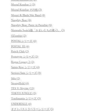
Mortal Kombat 1 (3)
Mortal Kombat その他 (3)
Mount & Blade:War Band (4)
Naughty Bear (4)
Naughty Bear: Panic in Paradise (6)
Nintendo Switch版「かまいたちの夜×3」 (3)
OZombie (2)
POSTALシリーズ (4)
POSTAL III (4)
Punch Club (2)
Prototype シリーズ (2)
Rogue Legacy 2 (2)
Saints Row シリーズ (4)
Serious Sam シリーズ (9)
Sifu (2)
StrongHold (4)
TES V: Skyrim (15)
TOKYO JUNGLE (3)
Trackmania シリーズ (3)
UNDERTALE (4)
オクトパストラベラーシリーズ (5)