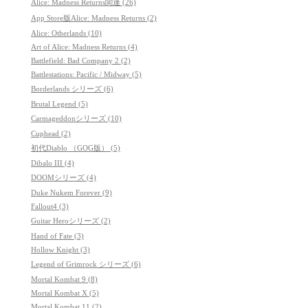
Alice: Madness Returns関連 (26)
App Store版Alice: Madness Returns (2)
Alice: Otherlands (10)
Art of Alice: Madness Returns (4)
Battlefield: Bad Company 2 (2)
Battlestations: Pacific / Midway (5)
Borderlands シリーズ (6)
Brutal Legend (5)
Carmageddonシリーズ (10)
Cuphead (2)
初代Diablo （GOG版） (5)
Dibalo III (4)
DOOMシリーズ (4)
Duke Nukem Forever (9)
Fallout4 (3)
Guitar Heroシリーズ (2)
Hand of Fate (3)
Hollow Knight (3)
Legend of Grimrock シリーズ (6)
Mortal Kombat 9 (8)
Mortal Kombat X (5)
Mortal Kombat 11 (2)