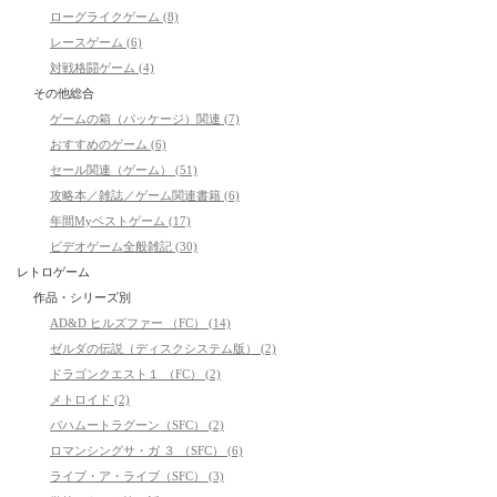
ローグライクゲーム (8)
レースゲーム (6)
対戦格闘ゲーム (4)
その他総合
ゲームの箱（パッケージ）関連 (7)
おすすめのゲーム (6)
セール関連（ゲーム） (51)
攻略本／雑誌／ゲーム関連書籍 (6)
年間Myベストゲーム (17)
ビデオゲーム全般雑記 (30)
レトロゲーム
作品・シリーズ別
AD&D ヒルズファー （FC） (14)
ゼルダの伝説（ディスクシステム版） (2)
ドラゴンクエスト１ （FC） (2)
メトロイド (2)
バハムートラグーン（SFC） (2)
ロマンシングサ・ガ ３ （SFC） (6)
ライブ・ア・ライブ（SFC） (3)