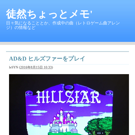
徒然ちょっとメモ'
日々気になることとか、作成中の曲（レトロゲーム曲アレン
ジ）の情報など
AD&D ヒルズファーをプレイ
leSYN
(
2016年8月15日 10:33
)