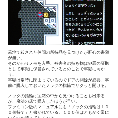
墓地で殺された仲間の所持品を見つけたが肝心の書類
が無い。
そのかわりメモを入手。被害者の持ち物は犯罪の証拠
として牢獄に保管されているとのことで牢獄に向か
う。
牢獄は常時に閉まっているのでドアの開錠が必要。事
前に購入しておいたノックの指輪でサクッと開ける。
ノックの指輪は宝箱の中から見つけることも出来る
が、魔法の店で購入したほうが早い。
ファミコン版のマニュアルにも「ノックの指輪は１０
０個持て」と書かれている。１００個はともかく常に
いくつか持っておくべき。