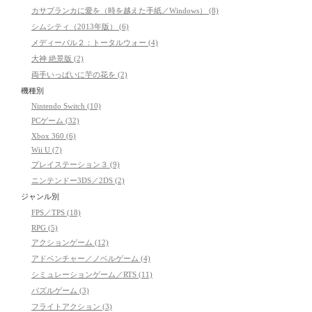
カサブランカに愛を（時を越えた手紙／Windows） (8)
シムシティ（2013年版） (6)
メディーバル２：トータルウォー (4)
大神 絶景版 (2)
両手いっぱいに芋の花を (2)
機種別
Nintendo Switch (10)
PCゲーム (32)
Xbox 360 (6)
Wii U (7)
プレイステーション３ (9)
ニンテンドー3DS／2DS (2)
ジャンル別
FPS／TPS (18)
RPG (5)
アクションゲーム (12)
アドベンチャー／ノベルゲーム (4)
シミュレーションゲーム／RTS (11)
パズルゲーム (3)
フライトアクション (3)