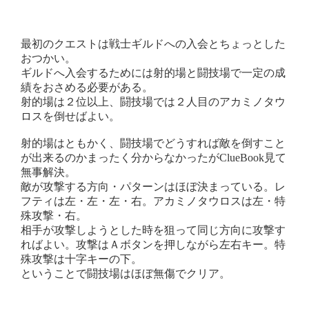
最初のクエストは戦士ギルドへの入会とちょっとした
おつかい。
ギルドへ入会するためには射的場と闘技場で一定の成
績をおさめる必要がある。
射的場は２位以上、闘技場では２人目のアカミノタウ
ロスを倒せばよい。
射的場はともかく、闘技場でどうすれば敵を倒すこと
が出来るのかまったく分からなかったがClueBook見て
無事解決。
敵が攻撃する方向・パターンはほぼ決まっている。レ
フティは左・左・左・右。アカミノタウロスは左・特
殊攻撃・右。
相手が攻撃しようとした時を狙って同じ方向に攻撃す
ればよい。攻撃はＡボタンを押しながら左右キー。特
殊攻撃は十字キーの下。
ということで闘技場はほぼ無傷でクリア。