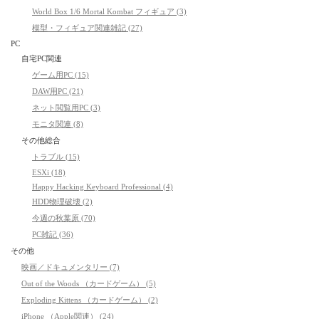
World Box 1/6 Mortal Kombat フィギュア (3)
模型・フィギュア関連雑記 (27)
PC
自宅PC関連
ゲーム用PC (15)
DAW用PC (21)
ネット閲覧用PC (3)
モニタ関連 (8)
その他総合
トラブル (15)
ESXi (18)
Happy Hacking Keyboard Professional (4)
HDD物理破壊 (2)
今週の秋葉原 (70)
PC雑記 (36)
その他
映画／ドキュメンタリー (7)
Out of the Woods （カードゲーム） (5)
Exploding Kittens （カードゲーム） (2)
iPhone （Apple関連） (24)