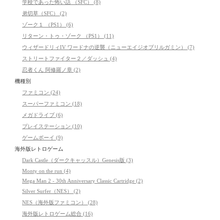
学校であった怖い話 （SFC） (8)
弟切草（SFC） (2)
ゾーク１ （PS1） (6)
リターン・トゥ・ゾーク （PS1） (11)
ウィザードリィIV ワードナの逆襲（ニューエイジオブリルガミン） (7)
ストリートファイター２／ダッシュ (4)
忍者くん 阿修羅ノ章 (2)
機種別
ファミコン (24)
スーパーファミコン (18)
メガドライブ (6)
プレイステーション (10)
ゲームボーイ (9)
海外版レトロゲーム
Dark Castle（ダークキャッスル）Genesis版 (3)
Monty on the run (4)
Mega Man 2 - 30th Anniversary Classic Cartridge (2)
Silver Surfer（NES） (2)
NES（海外版ファミコン） (28)
海外版レトロゲーム総合 (16)