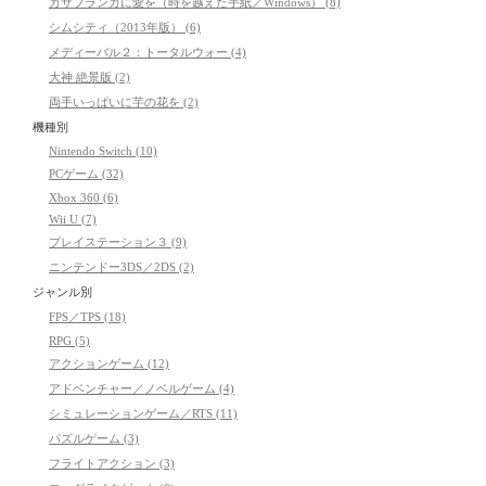
カサブランカに愛を（時を越えた手紙／Windows） (8)
シムシティ（2013年版） (6)
メディーバル２：トータルウォー (4)
大神 絶景版 (2)
両手いっぱいに芋の花を (2)
機種別
Nintendo Switch (10)
PCゲーム (32)
Xbox 360 (6)
Wii U (7)
プレイステーション３ (9)
ニンテンドー3DS／2DS (2)
ジャンル別
FPS／TPS (18)
RPG (5)
アクションゲーム (12)
アドベンチャー／ノベルゲーム (4)
シミュレーションゲーム／RTS (11)
パズルゲーム (3)
フライトアクション (3)