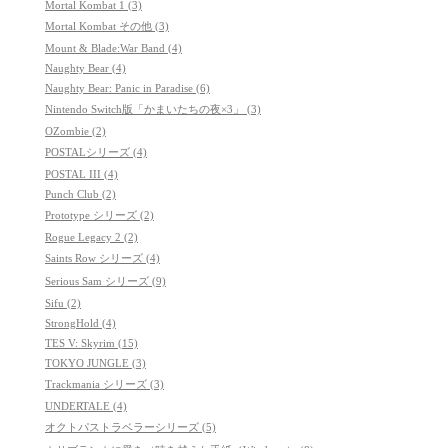
Mortal Kombat 1 (3)
Mortal Kombat その他 (3)
Mount & Blade:War Band (4)
Naughty Bear (4)
Naughty Bear: Panic in Paradise (6)
Nintendo Switch版「かまいたちの夜×3」 (3)
OZombie (2)
POSTALシリーズ (4)
POSTAL III (4)
Punch Club (2)
Prototype シリーズ (2)
Rogue Legacy 2 (2)
Saints Row シリーズ (4)
Serious Sam シリーズ (9)
Sifu (2)
StrongHold (4)
TES V: Skyrim (15)
TOKYO JUNGLE (3)
Trackmania シリーズ (3)
UNDERTALE (4)
オクトパストラベラーシリーズ (5)