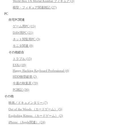
World Box 1/6 Mortal Kombat フィギュア (3)
模型・フィギュア関連雑記 (27)
PC
自宅PC関連
ゲーム用PC (15)
DAW用PC (21)
ネット閲覧用PC (3)
モニタ関連 (8)
その他総合
トラブル (15)
ESXi (18)
Happy Hacking Keyboard Professional (4)
HDD物理破壊 (2)
今週の秋葉原 (70)
PC雑記 (36)
その他
映画／ドキュメンタリー (7)
Out of the Woods （カードゲーム） (5)
Exploding Kittens （カードゲーム） (2)
iPhone （Apple関連） (24)