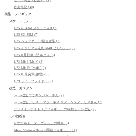
セール関連（音楽） (14)
音楽雑記 (30)
模型・フィギュア
スケールモデル
1/35 40/43M ズリーニィII (7)
1/35 SU-85M (7)
1/35 ヘッツァー 中期生産型 (7)
1/35 イタリア自走砲 M40 セモベンテ (5)
1/35 II号戦車L型 ルクス (5)
1/72 Mk.I "Male" (2)
1/72 Mk.IV "Male" (2)
1/35 III号突撃砲B型 (6)
1/39 ライトフライヤー (9)
改造・カスタム
figma改造ウサギンジャーさん (7)
figma改造アリス： マッドネス リターンズ／アリスさん (7)
アリスインナイトメアフィギュアの稼動モデル改造 (7)
その他総合
レオナルド・ダ・ヴィンチの戦車 (3)
Alice: Madness Returns関連フィギュア (14)