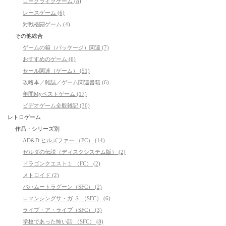
ローグライクゲーム (8)
レースゲーム (6)
対戦格闘ゲーム (4)
その他総合
ゲームの箱（パッケージ）関連 (7)
おすすめのゲーム (6)
セール関連（ゲーム） (51)
攻略本／雑誌／ゲーム関連書籍 (6)
年間Myベストゲーム (17)
ビデオゲーム全般雑記 (30)
レトロゲーム
作品・シリーズ別
AD&D ヒルズファー （FC） (14)
ゼルダの伝説（ディスクシステム版） (2)
ドラゴンクエスト１ （FC） (2)
メトロイド (2)
バハムートラグーン（SFC） (2)
ロマンシングサ・ガ ３ （SFC） (6)
ライブ・ア・ライブ（SFC） (3)
学校であった怖い話 （SFC） (8)