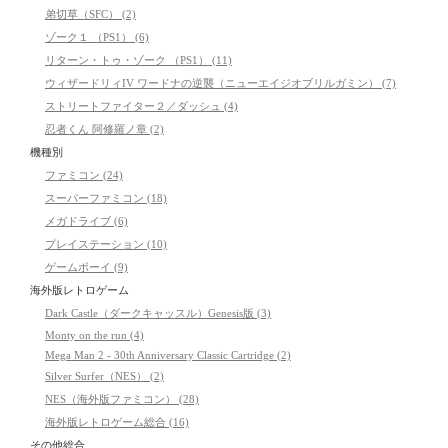
弟切草（SFC） (2)
ゾーク１ （PS1） (6)
リターン・トゥ・ゾーク （PS1） (11)
ウィザードリィIV ワードナの逆襲（ニューエイジオブリルガミン） (7)
ストリートファイター２／ダッシュ (4)
忍者くん 阿修羅ノ章 (2)
機種別
ファミコン (24)
スーパーファミコン (18)
メガドライブ (6)
プレイステーション (10)
ゲームボーイ (9)
海外版レトロゲーム
Dark Castle（ダークキャッスル）Genesis版 (3)
Monty on the run (4)
Mega Man 2 - 30th Anniversary Classic Cartridge (2)
Silver Surfer（NES） (2)
NES（海外版ファミコン） (28)
海外版レトロゲーム総合 (16)
その他総合