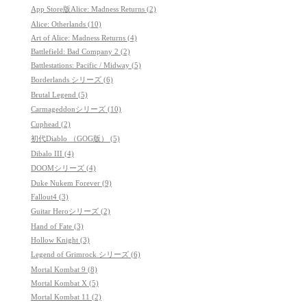
App Store版Alice: Madness Returns (2)
Alice: Otherlands (10)
Art of Alice: Madness Returns (4)
Battlefield: Bad Company 2 (2)
Battlestations: Pacific / Midway (5)
Borderlands シリーズ (6)
Brutal Legend (5)
Carmageddonシリーズ (10)
Cuphead (2)
初代Diablo （GOG版） (5)
Dibalo III (4)
DOOMシリーズ (4)
Duke Nukem Forever (9)
Fallout4 (3)
Guitar Heroシリーズ (2)
Hand of Fate (3)
Hollow Knight (3)
Legend of Grimrock シリーズ (6)
Mortal Kombat 9 (8)
Mortal Kombat X (5)
Mortal Kombat 11 (2)