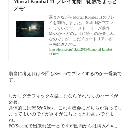
Mortal Kombat 11 プレイ開始 - 徒然ちょっと
メモ'
遅まきながらMortal Kombat 11のプレ
イを開始しました。 Switch版でプレ
イしています。 ストーリーが前作
MKXからどのように続くのか楽しみ
なのですが、まだチュートリアルか
ら先に進んで...
https://lesyn.com/nikki/2019/05/mortal-kombat-
11.html
順当に考えれば今回もSwitchでプレイするのが一番楽で
す。
しかしグラフィックを楽しむならそれなりのハードが
必要。
具体的にはPS5かXbox。これを機会にどちらか買ってし
まってよいのですがさすがにちょっとお高いですよ
ね。
PC(Steam)で出来れば一番ですが国内からは購入不可。