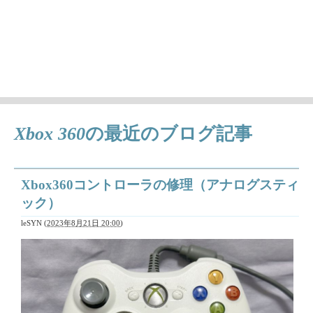
徒然ちょっとメモ'
日々気になることとか、作成中の曲（レトロゲーム曲アレン
ジ）の情報など
Xbox 360
の最近のブログ記事
Xbox360コントローラの修理（アナログスティ
ック）
leSYN
(
2023年8月21日 20:00
)