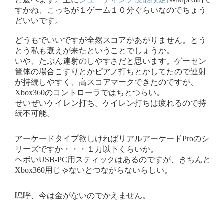
すかね、こっちが１ゲーム１０分ぐらいなのでちょう
どいいです。
どうもでいいですが全然スコアがあがりません。とう
とう私も衰えが来たということでしょうか。
いや、たぶん連射のしやすさだと思います。ゲーセン
筐体の場合こすりとかピアノ打ちとかしてたので連射
が持続しやすく、高スコアマークできたのですが、
Xbox360のコントローラではちとつらい。
せいぜいケイレン打ち。ケイレン打ちは疲れるので持
続不可能。
アーケードタイプ欲しければリアルアーケードProのシ
リーズですか・・・１万以下くらいか。
ヘボいUSB-PC用スティックはあるのですが、きちんと
Xbox360用じゃないとつながらないらしい。
嗚呼、今は金がないのでかえません。