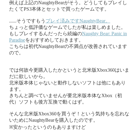
例えば上記のNaughtyBearがそう。どうしてもプレイし
たくてPS3本体とセットで買ったゲームです。
......そうですもう
プレイ済みですNaughtyBear。
ちょっと低評価なゲームでしたが私は楽しめました。
もしプレイするんだったら続編の
Naughty Bear: Panic in
Paradise
をおすすめしておきます。
こちらは初代NaughtyBearの不満点が改善されています
ので。
では何故今更購入したかというと北米版Xbox360はいま
だに欲しいから。
北米版本体じゃないと動作しないソフトは他にもあり
ます。
きちんと調べていませんが要北米版本体なXbox（初
代）ソフトも後方互換で動くはず。
そんな北米版Xbox360を買うぞ！という気持ちを忘れな
いためにNaughtyBearを購入したのです。
※安かったというのもありますけど