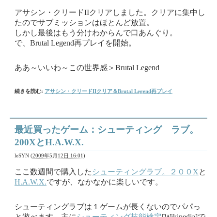
アサシン・クリードIIクリアしました。クリアに集中し
たのでサブミッションはほとんど放置。
しかし最後はもう分けわからんで口あんぐり。
で、Brutal Legend再プレイを開始。
ああ～いいわ～この世界感＞Brutal Legend
続きを読む:
アサシン・クリードIIクリア＆Brutal Legend再プレイ
最近買ったゲーム：シューティング ラブ。
200XとH.A.W.X.
leSYN
(
2009年5月12日 16:01
)
ここ数週間で購入した
シューティングラブ。２００X
と
H.A.W.X.
ですが、なかなかに楽しいです。
シューティングラブは１ゲームが長くないのでパパっ
と遊べます。主に
シューティング技能検定
[Wikipedia]で