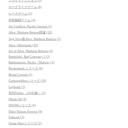
フライトアクション (3)
ローグライクゲーム (8)
レースゲーム (5)
対戦格闘ゲーム (4)
Air Conflicts: Pacific Carriers (2)
Alice: Madness Returns関連 (26)
App Store版Alice: Madness Returns (2)
Alice: Otherlands (10)
Art of Alice: Madness Returns (4)
Battlefield: Bad Company 2 (2)
Battlestations: Pacific / Midway (5)
Borderlands シリーズ (6)
Brutal Legend (5)
Carmageddonシリーズ (10)
Cuphead (2)
初代Diablo （GOG版） (5)
Dibalo III (4)
DOOMシリーズ (4)
Duke Nukem Forever (9)
Fallout4 (3)
Guitar Heroシリーズ (2)