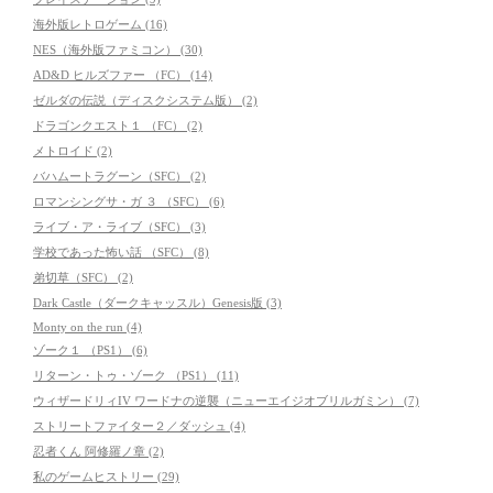
海外版レトロゲーム (16)
NES（海外版ファミコン） (30)
AD&D ヒルズファー （FC） (14)
ゼルダの伝説（ディスクシステム版） (2)
ドラゴンクエスト１ （FC） (2)
メトロイド (2)
バハムートラグーン（SFC） (2)
ロマンシングサ・ガ ３ （SFC） (6)
ライブ・ア・ライブ（SFC） (3)
学校であった怖い話 （SFC） (8)
弟切草（SFC） (2)
Dark Castle（ダークキャッスル）Genesis版 (3)
Monty on the run (4)
ゾーク１ （PS1） (6)
リターン・トゥ・ゾーク （PS1） (11)
ウィザードリィIV ワードナの逆襲（ニューエイジオブリルガミン） (7)
ストリートファイター２／ダッシュ (4)
忍者くん 阿修羅ノ章 (2)
私のゲームヒストリー (29)