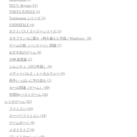
TES V: Skyrim (15)
TOKYO JUNGLE (3)
Trackmania シリーズ (3)
UNDERTALE (4)
オクトパストラベラーシリーズ (5)
カサブランカに愛を（時を越えた手紙／Windows） (8)
ゲームの箱（パッケージ）関連 (7)
おすすめのゲーム (6)
大神 絶景版 (2)
シムシティ（2013年版） (6)
メディーバル２：トータルウォー (4)
両手いっぱいに芋の花を (2)
セール関連（ゲーム） (49)
年間Myベストゲーム (16)
レトロゲーム (35)
ファミコン (24)
スーパーファミコン (19)
ゲームボーイ (8)
メガドライブ (6)
プレイステーション (9)