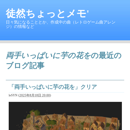
徒然ちょっとメモ'
日々気になることとか、作成中の曲（レトロゲーム曲アレン
ジ）の情報など
両手いっぱいに芋の花を
の最近の
ブログ記事
「両手いっぱいに芋の花を」クリア
leSYN
(
2025年8月18日 20:00
)