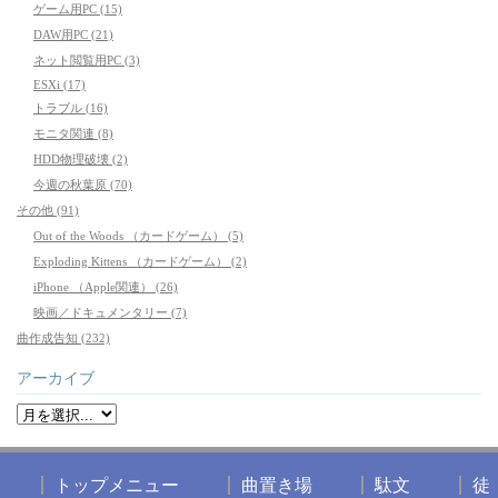
ゲーム用PC (15)
DAW用PC (21)
ネット閲覧用PC (3)
ESXi (17)
トラブル (16)
モニタ関連 (8)
HDD物理破壊 (2)
今週の秋葉原 (70)
その他 (91)
Out of the Woods （カードゲーム） (5)
Exploding Kittens （カードゲーム） (2)
iPhone （Apple関連） (26)
映画／ドキュメンタリー (7)
曲作成告知 (232)
アーカイブ
トップメニュー
曲置き場
駄文
徒