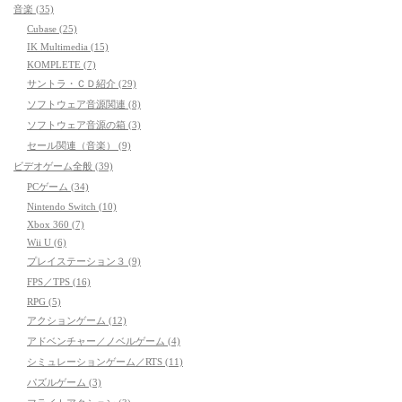
音楽 (35)
Cubase (25)
IK Multimedia (15)
KOMPLETE (7)
サントラ・ＣＤ紹介 (29)
ソフトウェア音源関連 (8)
ソフトウェア音源の箱 (3)
セール関連（音楽） (9)
ビデオゲーム全般 (39)
PCゲーム (34)
Nintendo Switch (10)
Xbox 360 (7)
Wii U (6)
プレイステーション３ (9)
FPS／TPS (16)
RPG (5)
アクションゲーム (12)
アドベンチャー／ノベルゲーム (4)
シミュレーションゲーム／RTS (11)
パズルゲーム (3)