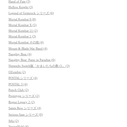
Hand of Fate (3)
Hollow Knight (3)
Legend of Grimrock シリーズ (6)
Mortal Kombat 9 (8)
Mortal Kombat X (5)
Mortal Kombat 11 (2)
Mortal Kombat 1 (3)
Mortal Kombat その他 (4)
Mount & Blade:War Band (4)
Naughty Bear (4)
Naughty Bear: Panic in Paradise (6)
Nintendo Switch版「かまいたちの夜×3」 (3)
OZombie (2)
POSTALシリーズ (4)
POSTAL 3 (4)
Punch Club (2)
Prototype シリーズ (2)
Rogue Legacy 2 (2)
Saints Row シリーズ (4)
Serious Sam シリーズ (9)
Sifu (2)
StrongHold (4)