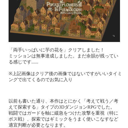
「両手いっぱいに芋の花を」クリアしました！
ミッションは無事達成しました。まだ余韻が残ってい
る感じです......
※上記画像はクリア後の画像ではないですがいいタイミ
ングで出てくるのでお気に入り
以前も書いた通り、本作はとにかく「考えて戦う／考
えて探索する」タイプの3DダンジョンRPGでした。
戦闘ではガードを軸に緩急をつけた攻撃を重視（特に
ボス戦）、探索ではギミックをうまく使いこなすなど
適宜判断が必要となります。