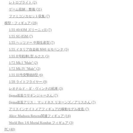
レトロブライト (2)
ゲーム収納・整備 (31)
ファミコンカセット収集 (7)
模型・フィギュア (28)
1/35 40/43M ズリーニィII (7)
1/35 SU-85M (7)
1/35 ヘッツァー 中期生産型 (7)
1/35 イタリア自走砲 M40 セモベンテ (5)
1/35 II号戦車L型 ルクス (5)
1/72 Mk.I "Male" (2)
1/72 Mk.IV "Male" (2)
1/35 III号突撃砲B型 (6)
1/39 ライトフライヤー (9)
レオナルド・ダ・ヴィンチの戦車 (3)
figma改造ウサギンジャーさん (7)
figma改造アリス： マッドネス リターンズ／アリスさん (7)
アリスインナイトメアフィギュアの稼動モデル改造 (7)
Alice: Madness Returns関連フィギュア (14)
World Box 1/6 Mortal Kombat フィギュア (3)
PC (40)