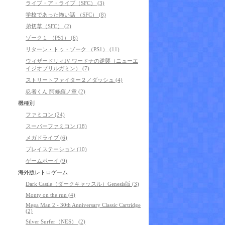
ライブ・ア・ライブ（SFC） (3)
学校であった怖い話 （SFC） (8)
弟切草（SFC） (2)
ゾーク１ （PS1） (6)
リターン・トゥ・ゾーク （PS1） (11)
ウィザードリィIV ワードナの逆襲（ニューエ
イジオブリルガミン） (7)
ストリートファイター２／ダッシュ (4)
忍者くん 阿修羅ノ章 (2)
機種別
ファミコン (24)
スーパーファミコン (18)
メガドライブ (6)
プレイステーション (10)
ゲームボーイ (9)
海外版レトロゲーム
Dark Castle（ダークキャッスル）Genesis版 (3)
Monty on the run (4)
Mega Man 2 - 30th Anniversary Classic Cartridge
(2)
Silver Surfer（NES） (2)