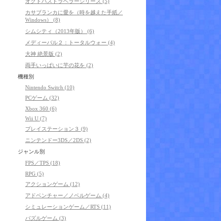
オクトパストラベラーシリーズ (5)
カサブランカに愛を（時を越えた手紙／
Windows） (8)
シムシティ（2013年版） (6)
メディーバル２：トータルウォー (4)
大神 絶景版 (2)
両手いっぱいに芋の花を (2)
機種別
Nintendo Switch (10)
PCゲーム (32)
Xbox 360 (6)
Wii U (7)
プレイステーション３ (9)
ニンテンドー3DS／2DS (2)
ジャンル別
FPS／TPS (18)
RPG (5)
アクションゲーム (12)
アドベンチャー／ノベルゲーム (4)
シミュレーションゲーム／RTS (11)
パズルゲーム (3)