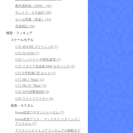
曲作成告知（2009） (41)
サントラ・ＣＤ紹介 (29)
セール関連（音楽） (14)
音楽雑記 (30)
模型・フィギュア
スケールモデル
1/35 40/43M ズリーニィII (7)
1/35 SU-85M (7)
1/35 ヘッツァー 中期生産型 (7)
1/35 イタリア自走砲 M40 セモベンテ (5)
1/35 II号戦車L型 ルクス (5)
1/72 Mk.I "Male" (2)
1/72 Mk.IV "Male" (2)
1/35 III号突撃砲B型 (6)
1/39 ライトフライヤー (9)
改造・カスタム
figma改造ウサギンジャーさん (7)
figma改造アリス： マッドネス リターンズ／
アリスさん (7)
アリスインナイトメアフィギュアの稼動モデ