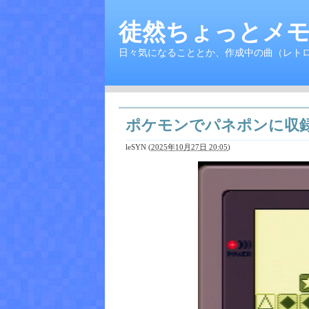
徒然ちょっとメモ
日々気になることとか、作成中の曲（レト
ポケモンでパネポンに収
leSYN
(
2025年10月27日 20:05
)