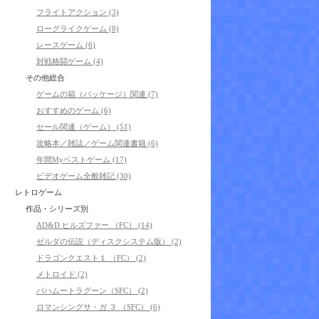
フライトアクション (3)
ローグライクゲーム (8)
レースゲーム (6)
対戦格闘ゲーム (4)
その他総合
ゲームの箱（パッケージ）関連 (7)
おすすめのゲーム (6)
セール関連（ゲーム） (51)
攻略本／雑誌／ゲーム関連書籍 (6)
年間Myベストゲーム (17)
ビデオゲーム全般雑記 (30)
レトロゲーム
作品・シリーズ別
AD&D ヒルズファー （FC） (14)
ゼルダの伝説（ディスクシステム版） (2)
ドラゴンクエスト１ （FC） (2)
メトロイド (2)
バハムートラグーン（SFC） (2)
ロマンシングサ・ガ ３ （SFC） (6)