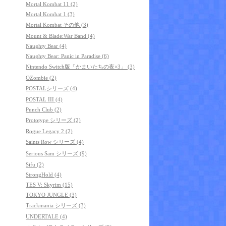
Mortal Kombat 11 (2)
Mortal Kombat 1 (3)
Mortal Kombat その他 (3)
Mount & Blade:War Band (4)
Naughty Bear (4)
Naughty Bear: Panic in Paradise (6)
Nintendo Switch版「かまいたちの夜×3」 (3)
OZombie (2)
POSTALシリーズ (4)
POSTAL III (4)
Punch Club (2)
Prototype シリーズ (2)
Rogue Legacy 2 (2)
Saints Row シリーズ (4)
Serious Sam シリーズ (9)
Sifu (2)
StrongHold (4)
TES V: Skyrim (15)
TOKYO JUNGLE (3)
Trackmania シリーズ (3)
UNDERTALE (4)