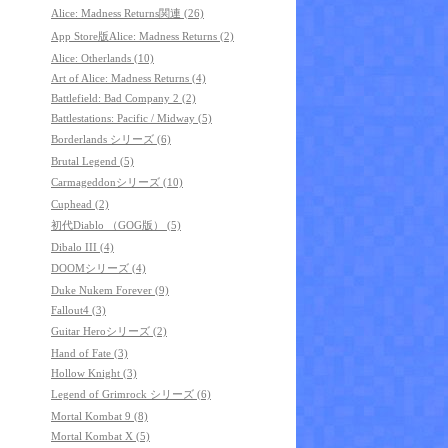
Alice: Madness Returns関連 (26)
App Store版Alice: Madness Returns (2)
Alice: Otherlands (10)
Art of Alice: Madness Returns (4)
Battlefield: Bad Company 2 (2)
Battlestations: Pacific / Midway (5)
Borderlands シリーズ (6)
Brutal Legend (5)
Carmageddonシリーズ (10)
Cuphead (2)
初代Diablo （GOG版） (5)
Dibalo III (4)
DOOMシリーズ (4)
Duke Nukem Forever (9)
Fallout4 (3)
Guitar Heroシリーズ (2)
Hand of Fate (3)
Hollow Knight (3)
Legend of Grimrock シリーズ (6)
Mortal Kombat 9 (8)
Mortal Kombat X (5)