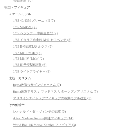
音楽雑記 (30)
模型・フィギュア
スケールモデル
1/35 40/43M ズリーニィII (7)
1/35 SU-85M (7)
1/35 ヘッツァー 中期生産型 (7)
1/35 イタリア自走砲 M40 セモベンテ (5)
1/35 II号戦車L型 ルクス (5)
1/72 Mk.I "Male" (2)
1/72 Mk.IV "Male" (2)
1/35 III号突撃砲B型 (6)
1/39 ライトフライヤー (9)
改造・カスタム
figma改造ウサギンジャーさん (7)
figma改造アリス： マッドネス リターンズ／アリスさん (7)
アリスインナイトメアフィギュアの稼動モデル改造 (7)
その他総合
レオナルド・ダ・ヴィンチの戦車 (3)
Alice: Madness Returns関連フィギュア (14)
World Box 1/6 Mortal Kombat フィギュア (3)