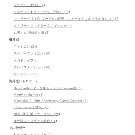
ゾーク１ （PS1） (6)
リターン・トゥ・ゾーク （PS1） (11)
ウィザードリィIV ワードナの逆襲（ニューエイジオブリルガミン） (7)
ストリートファイター２／ダッシュ (4)
忍者くん 阿修羅ノ章 (2)
機種別
ファミコン (24)
スーパーファミコン (18)
メガドライブ (6)
プレイステーション (10)
ゲームボーイ (9)
海外版レトロゲーム
Dark Castle（ダークキャッスル）Genesis版 (3)
Monty on the run (4)
Mega Man 2 - 30th Anniversary Classic Cartridge (2)
Silver Surfer（NES） (2)
NES（海外版ファミコン） (28)
海外版レトロゲーム総合 (16)
その他総合
私のゲームヒストリー (29)