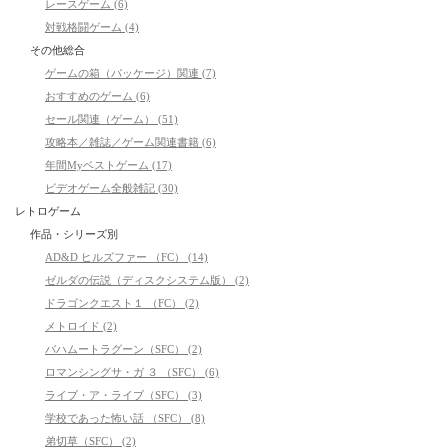
レースゲーム (6)
対戦格闘ゲーム (4)
その他総合
ゲームの箱（パッケージ）関連 (7)
おすすめのゲーム (6)
セール関連（ゲーム） (51)
攻略本／雑誌／ゲーム関連書籍 (6)
年間Myベストゲーム (17)
ビデオゲーム全般雑記 (30)
レトロゲーム
作品・シリーズ別
AD&D ヒルズファー （FC） (14)
ゼルダの伝説（ディスクシステム版） (2)
ドラゴンクエスト１ （FC） (2)
メトロイド (2)
バハムートラグーン（SFC） (2)
ロマンシングサ・ガ ３ （SFC） (6)
ライブ・ア・ライブ（SFC） (3)
学校であった怖い話 （SFC） (8)
弟切草（SFC） (2)