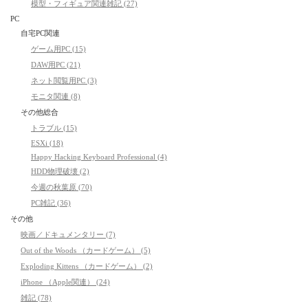
模型・フィギュア関連雑記 (27)
PC
自宅PC関連
ゲーム用PC (15)
DAW用PC (21)
ネット閲覧用PC (3)
モニタ関連 (8)
その他総合
トラブル (15)
ESXi (18)
Happy Hacking Keyboard Professional (4)
HDD物理破壊 (2)
今週の秋葉原 (70)
PC雑記 (36)
その他
映画／ドキュメンタリー (7)
Out of the Woods （カードゲーム） (5)
Exploding Kittens （カードゲーム） (2)
iPhone （Apple関連） (24)
雑記 (78)