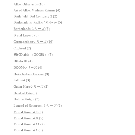
Alice: Otherlands (10)
Art of Alice: Madness Returns (4)
Battlefield: Bad Company 2 (2)
Battlestations: Pacific / Midway (5)
Borderlands シリーズ (6)
Brutal Legend (5)
Carmageddonシリーズ (10)
Cuphead (2)
初代Diablo （GOG版） (5)
Dibalo III (4)
DOOMシリーズ (4)
Duke Nukem Forever (9)
Fallout4 (3)
Guitar Heroシリーズ (2)
Hand of Fate (3)
Hollow Knight (3)
Legend of Grimrock シリーズ (6)
Mortal Kombat 9 (8)
Mortal Kombat X (5)
Mortal Kombat 11 (2)
Mortal Kombat 1 (3)