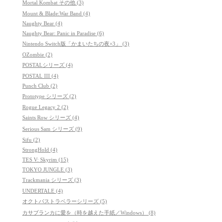
Mortal Kombat その他 (3)
Mount & Blade:War Band (4)
Naughty Bear (4)
Naughty Bear: Panic in Paradise (6)
Nintendo Switch版「かまいたちの夜×3」 (3)
OZombie (2)
POSTALシリーズ (4)
POSTAL III (4)
Punch Club (2)
Prototype シリーズ (2)
Rogue Legacy 2 (2)
Saints Row シリーズ (4)
Serious Sam シリーズ (9)
Sifu (2)
StrongHold (4)
TES V: Skyrim (15)
TOKYO JUNGLE (3)
Trackmania シリーズ (3)
UNDERTALE (4)
オクトパストラベラーシリーズ (5)
カサブランカに愛を（時を越えた手紙／Windows） (8)