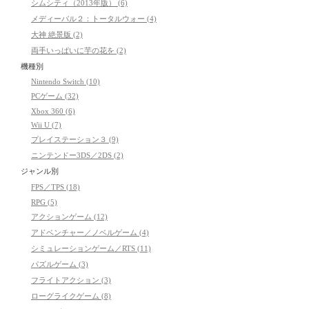
シムシティ（2013年版） (6)
メディーバル２：トータルウォー (4)
大神 絶景版 (2)
両手いっぱいに芋の花を (2)
機種別
Nintendo Switch (10)
PCゲーム (32)
Xbox 360 (6)
Wii U (7)
プレイステーション３ (9)
ニンテンドー3DS／2DS (2)
ジャンル別
FPS／TPS (18)
RPG (5)
アクションゲーム (12)
アドベンチャー／ノベルゲーム (4)
シミュレーションゲーム／RTS (11)
パズルゲーム (3)
フライトアクション (3)
ローグライクゲーム (8)