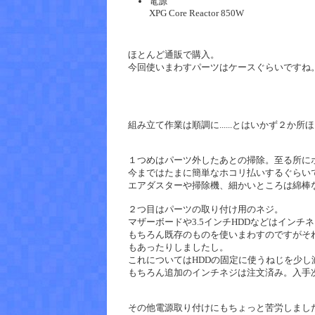
電源
XPG Core Reactor 850W
ほとんど通販で購入。
今回使いまわすパーツはケースぐらいですね
組み立て作業は順調に......とはいかず２か
１つめはパーツ外したあとの掃除。至る所に
今まではたまに簡単なホコリ払いするぐらい
エアダスターや掃除機、細かいところは綿棒
２つ目はパーツの取り付け用のネジ。
マザーボードや3.5インチHDDなどはイン
もちろん既存のものを使いまわすのですがそ
もあったりしましたし。
これについてはHDDの固定に使うねじを少し
もちろん追加のインチネジは注文済み。入手次
その他電源取り付けにもちょっと苦労しまし