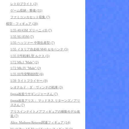
レトロブライト (2)
ゲーム収納・整備 (31)
ファミコンカセット収集 (7)
模型・フィギュア (28)
1/35 40/43M ズリーニィII (7)
1/35 SU-85M (7)
1/35 ヘッツァー 中期生産型 (7)
1/35 イタリア自走砲 M40 セモベンテ (5)
1/35 II号戦車L型 ルクス (5)
1/72 Mk.I "Male" (2)
1/72 Mk.IV "Male" (2)
1/35 III号突撃砲B型 (6)
1/39 ライトフライヤー (9)
レオナルド・ダ・ヴィンチの戦車 (3)
figma改造ウサギンジャーさん (7)
figma改造アリス： マッドネス リターンズ／アリ
スさん (7)
アリスインナイトメアフィギュアの稼動モデル改
造 (7)
Alice: Madness Returns関連フィギュア (14)
World Box 1/6 Mortal Kombat フィギュア (3)