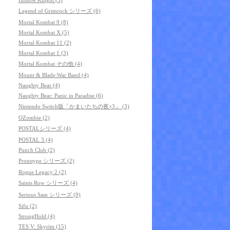
Legend of Grimrock シリーズ (6)
Mortal Kombat 9 (8)
Mortal Kombat X (5)
Mortal Kombat 11 (2)
Mortal Kombat 1 (3)
Mortal Kombat その他 (4)
Mount & Blade:War Band (4)
Naughty Bear (4)
Naughty Bear: Panic in Paradise (6)
Nintendo Switch版「かまいたちの夜×3」 (3)
OZombie (2)
POSTALシリーズ (4)
POSTAL 3 (4)
Punch Club (2)
Prototype シリーズ (2)
Rogue Legacy 2 (2)
Saints Row シリーズ (4)
Serious Sam シリーズ (9)
Sifu (2)
StrongHold (4)
TES V: Skyrim (15)