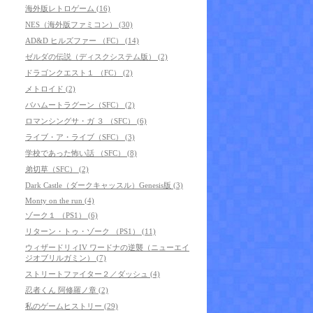
海外版レトロゲーム (16)
NES（海外版ファミコン） (30)
AD&D ヒルズファー （FC） (14)
ゼルダの伝説（ディスクシステム版） (2)
ドラゴンクエスト１ （FC） (2)
メトロイド (2)
バハムートラグーン（SFC） (2)
ロマンシングサ・ガ ３ （SFC） (6)
ライブ・ア・ライブ（SFC） (3)
学校であった怖い話 （SFC） (8)
弟切草（SFC） (2)
Dark Castle（ダークキャッスル）Genesis版 (3)
Monty on the run (4)
ゾーク１ （PS1） (6)
リターン・トゥ・ゾーク （PS1） (11)
ウィザードリィIV ワードナの逆襲（ニューエイ
ジオブリルガミン） (7)
ストリートファイター２／ダッシュ (4)
忍者くん 阿修羅ノ章 (2)
私のゲームヒストリー (29)