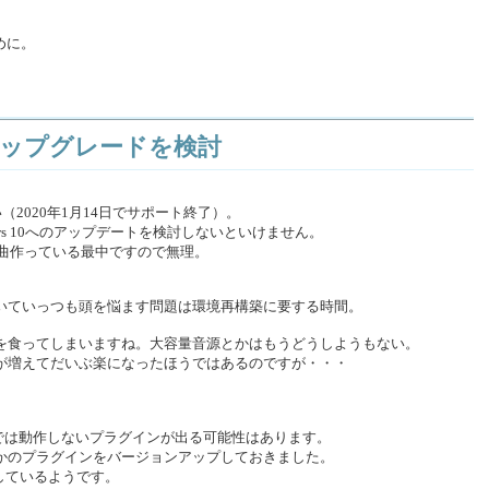
めに。
10アップグレードを検討
い（2020年1月14日でサポート終了）。
ndows 10へのアップデートを検討しないといけません。
は曲作っている最中ですので無理。
いていっつも頭を悩ます問題は環境再構築に要する時間。
を食ってしまいますね。大容量音源とかはもうどうしようもない。
が増えてだいぶ楽になったほうではあるのですが・・・
ws 10では動作しないプラグインが出る可能性はあります。
かのプラグインをバージョンアップしておきました。
対応しているようです。