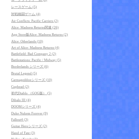
レースゲーム (5)
対戦格闘ゲーム (4)
Air Conflicts: Pacific Carriers (2)
Alice: Madness Returns関連 (26)
App Store版Alice: Madness Returns (2)
Alice: Otherlands (10)
Art of Alice: Madness Returns (4)
Battlefield: Bad Company 2 (2)
Battlestations: Pacific / Midway (5)
Borderlands シリーズ (6)
Brutal Legend (5)
Carmageddonシリーズ (10)
Cuphead (2)
初代Diablo （GOG版） (5)
Dibalo III (4)
DOOMシリーズ (4)
Duke Nukem Forever (9)
Fallout4 (3)
Guitar Heroシリーズ (2)
Hand of Fate (3)
Hollow Knight (3)