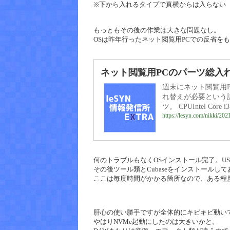
※下から入れるタイプで真横からは入らない
もっともその後の作業は大きな問題なし。
OSは昨年行ったネット閲覧用PCでの反省を
ネット閲覧用PCのパーツ総入れ
週末にネット閲覧用P
れ替えが必要という
ツ。 CPUIntel Core i3-
https://lesyn.com/nikki/202
何のトラブルもなくOSインストール完了。U
その後ツール類とCubaseをインストールし
ここは毎度時間がかかる箇所なので、ある程
肝心の使い勝手ですが全体的にキビキビ動い
やはりNVMe起動にしたのは大きいかと。