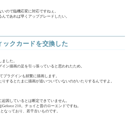
ないので臨機応変に対応ですねぇ。
るんであれば早くアップグレードしたい。
フィックカードを交換した
換しました。
グイン描画の足を引っ張っていると思われたため。
してプラグインも頻繁に描画します。
たりするとたまに描画が追いついていないのがいたりするんですよ。
に起因しているとは断定できていません。
force 210。チョイと昔のローエンドですね。
.01となっており、若干古いものです。