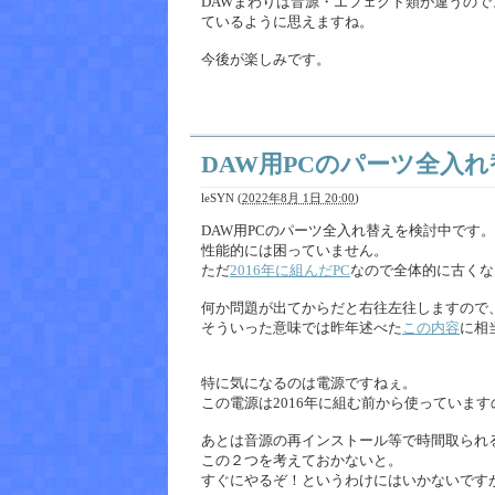
DAWまわりは音源・エフェクト類が違うので
ているように思えますね。
今後が楽しみです。
DAW用PCのパーツ全入
leSYN
(
2022年8月 1日 20:00
)
DAW用PCのパーツ全入れ替えを検討中です。
性能的には困っていません。
ただ
2016年に組んだPC
なので全体的に古くな
何か問題が出てからだと右往左往しますので
そういった意味では昨年述べた
この内容
に相
特に気になるのは電源ですねぇ。
この電源は2016年に組む前から使っていま
あとは音源の再インストール等で時間取られ
この２つを考えておかないと。
すぐにやるぞ！というわけにはいかないです