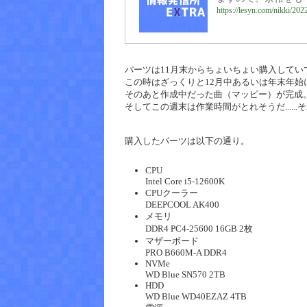
https://lesyn.com/nikki/20
パーツは11月末からちょいちょい購入してい
この時はざっくりと12月中あるいは年末年始
そのあと作成中だった曲（マッピー）が完成
そしてこの週末は作業時間がとれそうだ....
購入したパーツは以下の通り。
CPU
Intel Core i5-12600K
CPUクーラー
DEEPCOOL AK400
メモリ
DDR4 PC4-25600 16GB 2枚
マザーボード
PRO B660M-A DDR4
NVMe
WD Blue SN570 2TB
HDD
WD Blue WD40EZAZ 4TB