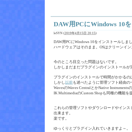
DAW用PCにWindows 
leSYN
(
2019年4月15日 20:15
)
DAW用PCにWindows 10をインストールしま
ハードウェアはそのまま。OSはクリーンイン
今のところ目立った問題はないです。
しかしまだまだプラグインのインストールが
プラグインのインストールで時間がかかるの
しかし
以前
も述べたように管理ソフト経由の
WavesのWaves CentralとかNative Instruments
IK MultimediaのCustom Shopも同種の
これらの管理ソフトやダウンロードやインス
出来ます。
楽です。
ゆっくりとプラグイン入れていきますよ～。