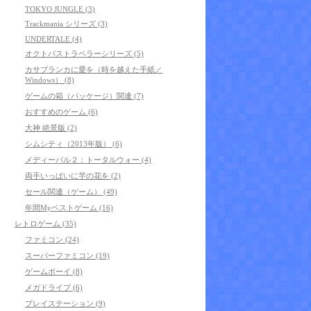
TOKYO JUNGLE (3)
Trackmania シリーズ (3)
UNDERTALE (4)
オクトパストラベラーシリーズ (5)
カサブランカに愛を（時を越えた手紙／
Windows） (8)
ゲームの箱（パッケージ）関連 (7)
おすすめのゲーム (6)
大神 絶景版 (2)
シムシティ（2013年版） (6)
メディーバル２：トータルウォー (4)
両手いっぱいに芋の花を (2)
セール関連（ゲーム） (49)
年間Myベストゲーム (16)
レトロゲーム (35)
ファミコン (24)
スーパーファミコン (19)
ゲームボーイ (8)
メガドライブ (6)
プレイステーション (9)