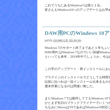
これでうちにあるWindows7は残り１台。
皆さんもWindows10へのアップデートはお早
DAW用PCのWindows 
leSYN
(
2018年12月 3日 09:50
)
Windows 7のサポート終了まであと１年ちょ
DAW用PCはWindows 7なのでいい加減Wi
といっても来年、2019年中でしょうか。今
この手のアップデート・再インストールにお
プラグインのインストールでどうしても時間
以前に比べれば一括インストール出来るもの
週末作業になるのは間違い無しだ。
またWindows 7では動作しててもWindo
ひとまず先日のブラックフライデーでいくつ
ちなみにWavesはV9であればWindows10