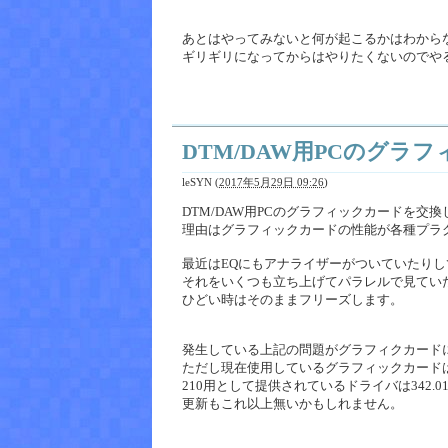
あとはやってみないと何が起こるかはわから
ギリギリになってからはやりたくないのでや
DTM/DAW用PCのグラ
leSYN
(
2017年5月29日 09:26
)
DTM/DAW用PCのグラフィックカードを交
理由はグラフィックカードの性能が各種プラ
最近はEQにもアナライザーがついていたり
それをいくつも立ち上げてパラレルで見てい
ひどい時はそのままフリーズします。
発生している上記の問題がグラフィクカード
ただし現在使用しているグラフィックカードはGe
210用として提供されているドライバは342
更新もこれ以上無いかもしれません。