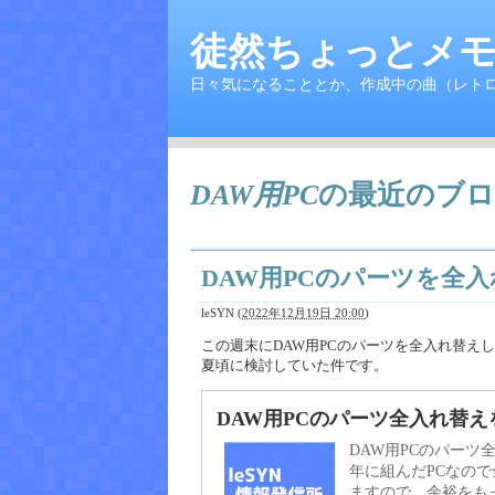
徒然ちょっとメモ
日々気になることとか、作成中の曲（レト
DAW用PC
の最近のブロ
DAW用PCのパーツを全
leSYN
(
2022年12月19日 20:00
)
この週末にDAW用PCのパーツを全入れ替え
夏頃に検討していた件です。
DAW用PCのパーツ全入れ替えを
DAW用PCのパーツ
年に組んだPCなの
ますので、余裕をもっ