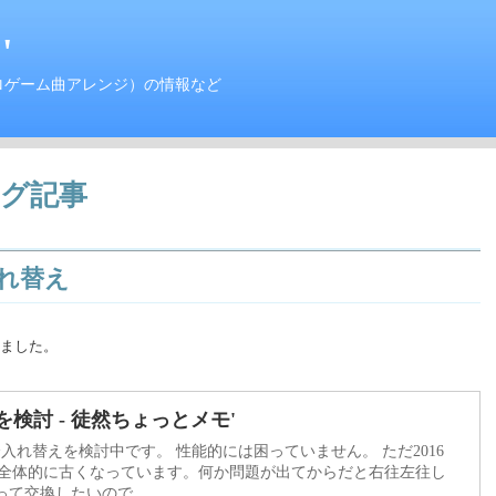
'
ロゲーム曲アレンジ）の情報など
グ記事
入れ替え
しました。
検討 - 徒然ちょっとメモ'
全入れ替えを検討中です。 性能的には困っていません。 ただ2016
で全体的に古くなっています。何か問題が出てからだと右往左往し
て交換したいので...