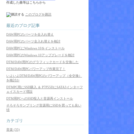
作成した曲等はこちらから
このブログを購読
最近のブログ記事
DAW用PCのパーツを全入れ替え
DAW用PCのパーツ全入れ替えを検討
DAW用PCにWindows 10をインストール
DAW用PCのWindows 10アップグレードを検討
DTM/DAW用PCのグラフィックカードを交換した
DTM/DAW用PCパワーアップ作業完了！
いよいよDTM/DAW用PCのパワーアップ（全交換）
を検討か
DTMPC用にSSD購入 ＆ P7P55DにSATA3インターフ
ェイスカード増設
DTM用PCへのSSD投入と音源再インストール
そろそろサンプリング音源用にSSDを買っても良い
頃
カテゴリ
音楽 (35)