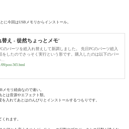
もとに今回はUSBメモリからインストール。
替え - 徒然ちょっとメモ'
Cのパーツを総入れ替えして新調しました。 先日PCのパーツ総入
話をしたのでさっそく実行という形です。購入したのは以下のパー
...
1/09/post-565.html
SBメモリ経由なので速い。
てあとは音源やエフェクト類。
度を入れてあとはのんびりとインストールするつもりです。
てくれます。