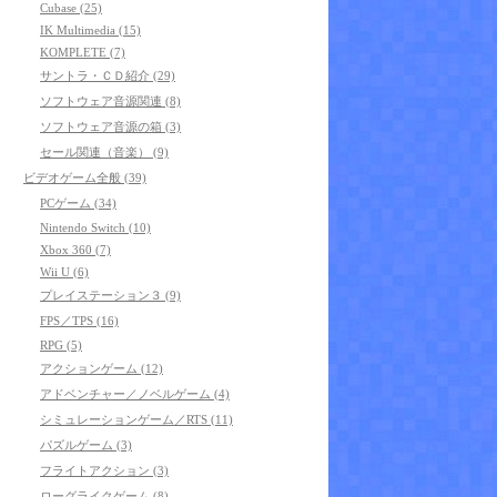
Cubase (25)
IK Multimedia (15)
KOMPLETE (7)
サントラ・ＣＤ紹介 (29)
ソフトウェア音源関連 (8)
ソフトウェア音源の箱 (3)
セール関連（音楽） (9)
ビデオゲーム全般 (39)
PCゲーム (34)
Nintendo Switch (10)
Xbox 360 (7)
Wii U (6)
プレイステーション３ (9)
FPS／TPS (16)
RPG (5)
アクションゲーム (12)
アドベンチャー／ノベルゲーム (4)
シミュレーションゲーム／RTS (11)
パズルゲーム (3)
フライトアクション (3)
ローグライクゲーム (8)