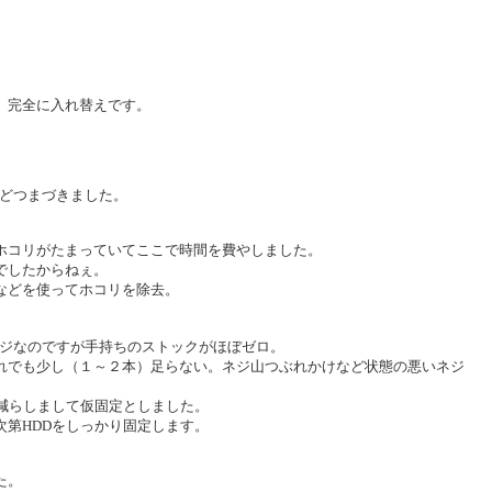
。完全に入れ替えです。
所ほどつまづきました。
ホコリがたまっていてここで時間を費やしました。
でしたからねぇ。
などを使ってホコリを除去。
チネジなのですが手持ちのストックがほぼゼロ。
れでも少し（１～２本）足らない。ネジ山つぶれかけなど状態の悪いネジ
減らしまして仮固定としました。
第HDDをしっかり固定します。
た。