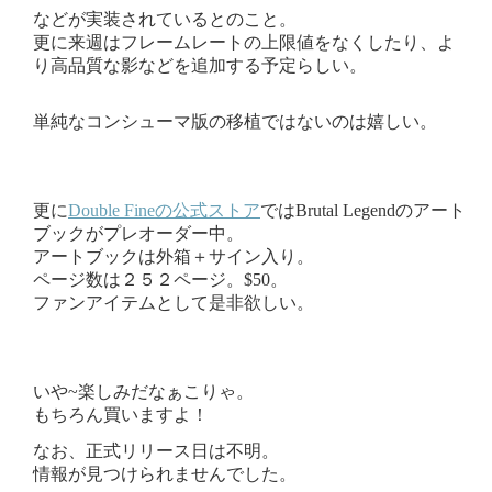
などが実装されているとのこと。
更に来週はフレームレートの上限値をなくしたり、よ
り高品質な影などを追加する予定らしい。
単純なコンシューマ版の移植ではないのは嬉しい。
更に
Double Fineの公式ストア
ではBrutal Legendのアート
ブックがプレオーダー中。
アートブックは外箱＋サイン入り。
ページ数は２５２ページ。$50。
ファンアイテムとして是非欲しい。
いや~楽しみだなぁこりゃ。
もちろん買いますよ！
なお、正式リリース日は不明。
情報が見つけられませんでした。