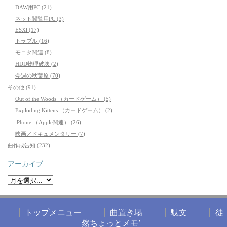
DAW用PC (21)
ネット閲覧用PC (3)
ESXi (17)
トラブル (16)
モニタ関連 (8)
HDD物理破壊 (2)
今週の秋葉原 (70)
その他 (91)
Out of the Woods （カードゲーム） (5)
Exploding Kittens （カードゲーム） (2)
iPhone （Apple関連） (26)
映画／ドキュメンタリー (7)
曲作成告知 (232)
アーカイブ
トップメニュー
曲置き場
駄文
徒
然ちょっとメモ’