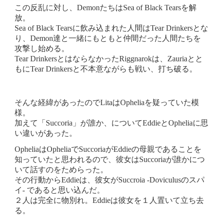
この反乱に対し、DemonたちはSea of Black Tearsを解
放。
Sea of Black Tearsに飲み込まれた人間はTear Drinkersとな
り、Demon達と一緒にもともと仲間だった人間たちを
攻撃し始める。
Tear DrinkersとはならなかったRiggnarokは、Zauriaとと
もにTear Drinkersと不本意ながらも戦い、打ち破る。
そんな経緯があったのでLitaはOpheliaを疑っていた模
様。
加えて「Succoria」が誰か、についてEddieとOpheliaに思
い違いがあった。
OpheliaはOpheliaでSuccoriaがEddieの母親であることを
知っていたと思われるので、彼女はSuccoriaが誰かにつ
いて話すのをためらった。
その行動からEddieは、彼女がSuccroia -Doviculusのスパ
イ- であると思い込んだ。
２人は完全に物別れ。Eddieは彼女を１人置いて立ち去
る。