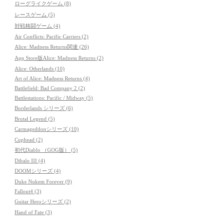
ローグライクゲーム (8)
レースゲーム (5)
対戦格闘ゲーム (4)
Air Conflicts: Pacific Carriers (2)
Alice: Madness Returns関連 (26)
App Store版Alice: Madness Returns (2)
Alice: Otherlands (10)
Art of Alice: Madness Returns (4)
Battlefield: Bad Company 2 (2)
Battlestations: Pacific / Midway (5)
Borderlands シリーズ (6)
Brutal Legend (5)
Carmageddonシリーズ (10)
Cuphead (2)
初代Diablo （GOG版） (5)
Dibalo III (4)
DOOMシリーズ (4)
Duke Nukem Forever (9)
Fallout4 (3)
Guitar Heroシリーズ (2)
Hand of Fate (3)