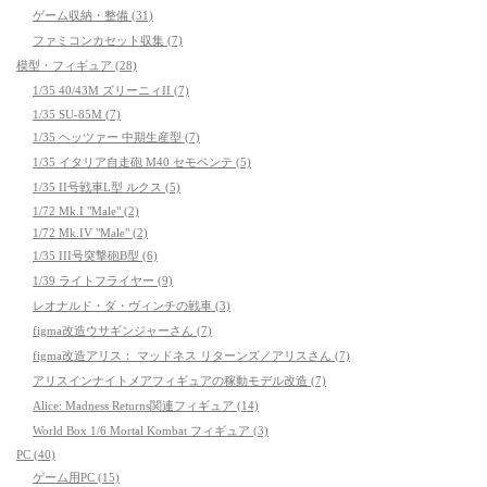
ゲーム収納・整備 (31)
ファミコンカセット収集 (7)
模型・フィギュア (28)
1/35 40/43M ズリーニィII (7)
1/35 SU-85M (7)
1/35 ヘッツァー 中期生産型 (7)
1/35 イタリア自走砲 M40 セモベンテ (5)
1/35 II号戦車L型 ルクス (5)
1/72 Mk.I "Male" (2)
1/72 Mk.IV "Male" (2)
1/35 III号突撃砲B型 (6)
1/39 ライトフライヤー (9)
レオナルド・ダ・ヴィンチの戦車 (3)
figma改造ウサギンジャーさん (7)
figma改造アリス： マッドネス リターンズ／アリスさん (7)
アリスインナイトメアフィギュアの稼動モデル改造 (7)
Alice: Madness Returns関連フィギュア (14)
World Box 1/6 Mortal Kombat フィギュア (3)
PC (40)
ゲーム用PC (15)