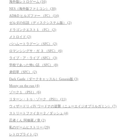
海外版レトロゲーム (16)
NES（海外版ファミコン） (30)
AD&D ヒルズファー （FC） (14)
ゼルダの伝説（ディスクシステム版） (2)
ドラゴンクエスト１ （FC） (2)
メトロイド (2)
バハムートラグーン（SFC） (2)
ロマンシングサ・ガ ３ （SFC） (6)
ライブ・ア・ライブ（SFC） (3)
学校であった怖い話 （SFC） (8)
弟切草（SFC） (2)
Dark Castle（ダークキャッスル）Genesis版 (3)
Monty on the run (4)
ゾーク１ （PS1） (6)
リターン・トゥ・ゾーク （PS1） (11)
ウィザードリィIV ワードナの逆襲（ニューエイジオブリルガミン） (7)
ストリートファイター２／ダッシュ (4)
忍者くん 阿修羅ノ章 (2)
私のゲームヒストリー (29)
レトロブライト (2)