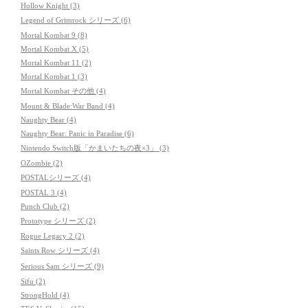
Hollow Knight (3)
Legend of Grimrock シリーズ (6)
Mortal Kombat 9 (8)
Mortal Kombat X (5)
Mortal Kombat 11 (2)
Mortal Kombat 1 (3)
Mortal Kombat その他 (4)
Mount & Blade:War Band (4)
Naughty Bear (4)
Naughty Bear: Panic in Paradise (6)
Nintendo Switch版「かまいたちの夜×3」 (3)
OZombie (2)
POSTALシリーズ (4)
POSTAL 3 (4)
Punch Club (2)
Prototype シリーズ (2)
Rogue Legacy 2 (2)
Saints Row シリーズ (4)
Serious Sam シリーズ (9)
Sifu (2)
StrongHold (4)