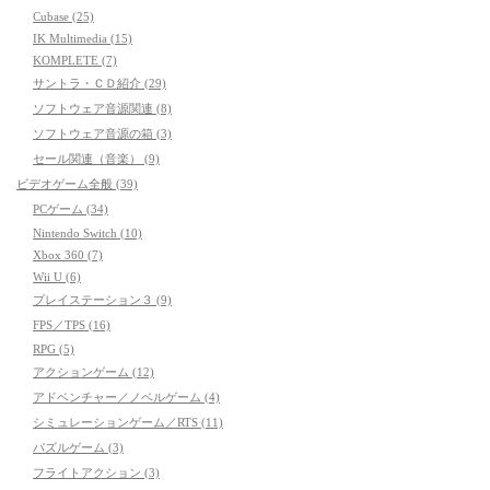
Cubase (25)
IK Multimedia (15)
KOMPLETE (7)
サントラ・ＣＤ紹介 (29)
ソフトウェア音源関連 (8)
ソフトウェア音源の箱 (3)
セール関連（音楽） (9)
ビデオゲーム全般 (39)
PCゲーム (34)
Nintendo Switch (10)
Xbox 360 (7)
Wii U (6)
プレイステーション３ (9)
FPS／TPS (16)
RPG (5)
アクションゲーム (12)
アドベンチャー／ノベルゲーム (4)
シミュレーションゲーム／RTS (11)
パズルゲーム (3)
フライトアクション (3)