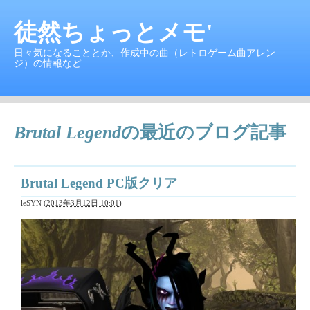
徒然ちょっとメモ'
日々気になることとか、作成中の曲（レトロゲーム曲アレン
ジ）の情報など
Brutal Legend
の最近のブログ記事
Brutal Legend PC版クリア
leSYN
(
2013年3月12日 10:01
)