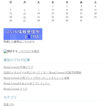
日
月
火
水
木
金
土
1
2
3
4
5
6
7
8
9
10
11
12
13
14
15
16
17
18
19
20
21
22
23
24
25
26
27
28
29
30
31
作成した曲等はこちらから
このブログを購読
最近のブログ記事
Brutal Legend PC版クリア
伝説のメタルゲーがPCにやってくる！ Brutal Legend PC版予約開始
Brutal Legend の再プレイで分かったこと＆ちょっと攻略
Brutal Legendをあらためてプレイしたい
Brutal Legend クリア
カテゴリ
音楽 (35)