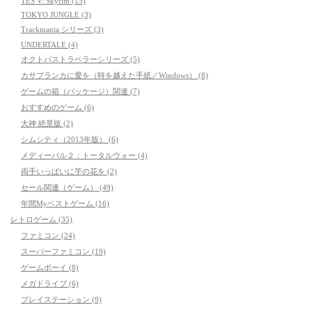
TES V: Skyrim (15)
TOKYO JUNGLE (3)
Trackmania シリーズ (3)
UNDERTALE (4)
オクトパストラベラーシリーズ (5)
カサブランカに愛を（時を越えた手紙／Windows） (8)
ゲームの箱（パッケージ）関連 (7)
おすすめのゲーム (6)
大神 絶景版 (2)
シムシティ（2013年版） (6)
メディーバル２：トータルウォー (4)
両手いっぱいに芋の花を (2)
セール関連（ゲーム） (49)
年間Myベストゲーム (16)
レトロゲーム (35)
ファミコン (24)
スーパーファミコン (19)
ゲームボーイ (8)
メガドライブ (6)
プレイステーション (9)