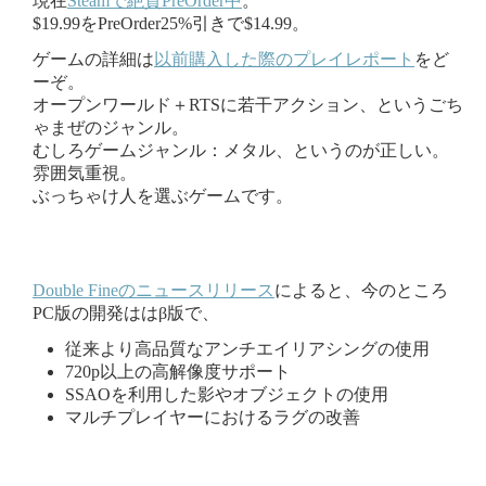
現在
Steamで絶賛PreOrder中
。
$19.99をPreOrder25%引きで$14.99。
ゲームの詳細は
以前購入した際のプレイレポート
をど
ーぞ。
オープンワールド＋RTSに若干アクション、というごち
ゃまぜのジャンル。
むしろゲームジャンル：メタル、というのが正しい。
雰囲気重視。
ぶっちゃけ人を選ぶゲームです。
Double Fineのニュースリリース
によると、今のところ
PC版の開発ははβ版で、
従来より高品質なアンチエイリアシングの使用
720p以上の高解像度サポート
SSAOを利用した影やオブジェクトの使用
マルチプレイヤーにおけるラグの改善