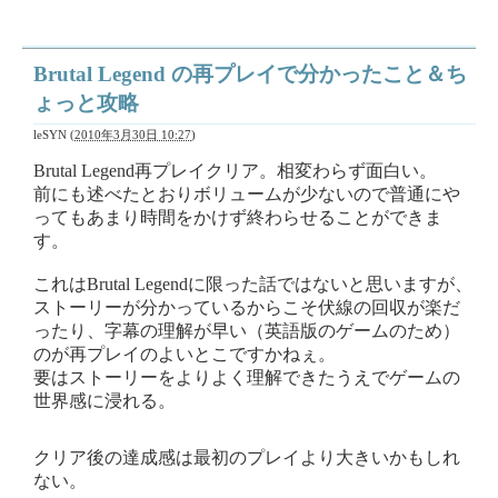
Brutal Legend の再プレイで分かったこと＆ち
ょっと攻略
leSYN
(
2010年3月30日 10:27
)
Brutal Legend再プレイクリア。相変わらず面白い。
前にも述べたとおりボリュームが少ないので普通にや
ってもあまり時間をかけず終わらせることができま
す。
これはBrutal Legendに限った話ではないと思いますが、
ストーリーが分かっているからこそ伏線の回収が楽だ
ったり、字幕の理解が早い（英語版のゲームのため）
のが再プレイのよいとこですかねぇ。
要はストーリーをよりよく理解できたうえでゲームの
世界感に浸れる。
クリア後の達成感は最初のプレイより大きいかもしれ
ない。