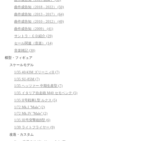
曲作成告知（2018 - 2022） (50)
曲作成告知（2013 - 2017） (64)
曲作成告知（2010 - 2012） (49)
曲作成告知（2009） (41)
サントラ・ＣＤ紹介 (29)
セール関連（音楽） (14)
音楽雑記 (30)
模型・フィギュア
スケールモデル
1/35 40/43M ズリーニィII (7)
1/35 SU-85M (7)
1/35 ヘッツァー 中期生産型 (7)
1/35 イタリア自走砲 M40 セモベンテ (5)
1/35 II号戦車L型 ルクス (5)
1/72 Mk.I "Male" (2)
1/72 Mk.IV "Male" (2)
1/35 III号突撃砲B型 (6)
1/39 ライトフライヤー (9)
改造・カスタム