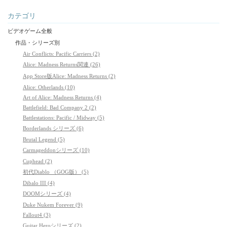
カテゴリ
ビデオゲーム全般
作品・シリーズ別
Air Conflicts: Pacific Carriers (2)
Alice: Madness Returns関連 (26)
App Store版Alice: Madness Returns (2)
Alice: Otherlands (10)
Art of Alice: Madness Returns (4)
Battlefield: Bad Company 2 (2)
Battlestations: Pacific / Midway (5)
Borderlands シリーズ (6)
Brutal Legend (5)
Carmageddonシリーズ (10)
Cuphead (2)
初代Diablo （GOG版） (5)
Dibalo III (4)
DOOMシリーズ (4)
Duke Nukem Forever (9)
Fallout4 (3)
Guitar Heroシリーズ (2)