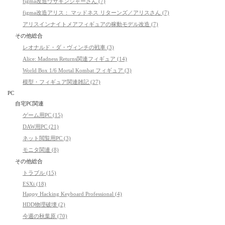
figma改造ウサギンジャーさん (7)
figma改造アリス： マッドネス リターンズ／アリスさん (7)
アリスインナイトメアフィギュアの稼動モデル改造 (7)
その他総合
レオナルド・ダ・ヴィンチの戦車 (3)
Alice: Madness Returns関連フィギュア (14)
World Box 1/6 Mortal Kombat フィギュア (3)
模型・フィギュア関連雑記 (27)
PC
自宅PC関連
ゲーム用PC (15)
DAW用PC (21)
ネット閲覧用PC (3)
モニタ関連 (8)
その他総合
トラブル (15)
ESXi (18)
Happy Hacking Keyboard Professional (4)
HDD物理破壊 (2)
今週の秋葉原 (70)