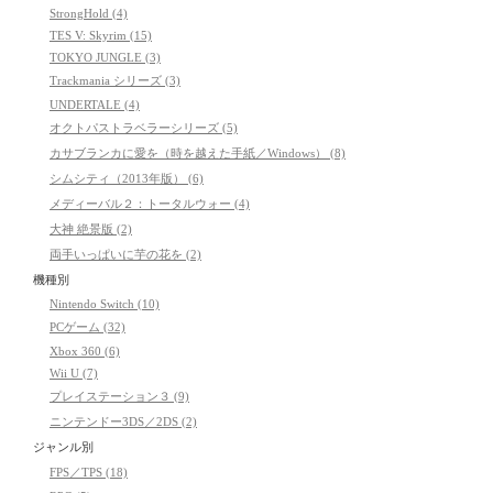
StrongHold (4)
TES V: Skyrim (15)
TOKYO JUNGLE (3)
Trackmania シリーズ (3)
UNDERTALE (4)
オクトパストラベラーシリーズ (5)
カサブランカに愛を（時を越えた手紙／Windows） (8)
シムシティ（2013年版） (6)
メディーバル２：トータルウォー (4)
大神 絶景版 (2)
両手いっぱいに芋の花を (2)
機種別
Nintendo Switch (10)
PCゲーム (32)
Xbox 360 (6)
Wii U (7)
プレイステーション３ (9)
ニンテンドー3DS／2DS (2)
ジャンル別
FPS／TPS (18)