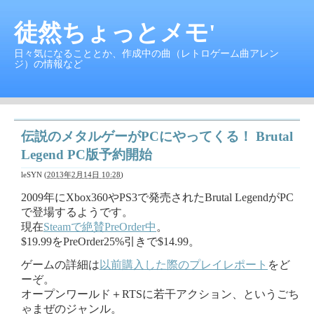
徒然ちょっとメモ'
日々気になることとか、作成中の曲（レトロゲーム曲アレン
ジ）の情報など
伝説のメタルゲーがPCにやってくる！ Brutal
Legend PC版予約開始
leSYN
(
2013年2月14日 10:28
)
2009年にXbox360やPS3で発売されたBrutal LegendがPC
で登場するようです。
現在
Steamで絶賛PreOrder中
。
$19.99をPreOrder25%引きで$14.99。
ゲームの詳細は
以前購入した際のプレイレポート
をど
ーぞ。
オープンワールド＋RTSに若干アクション、というごち
ゃまぜのジャンル。