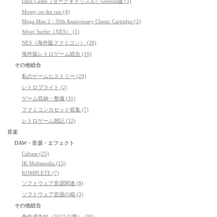
Dark Castle（ダークキャッスル）Genesis版 (3)
Monty on the run (4)
Mega Man 2 - 30th Anniversary Classic Cartridge (2)
Silver Surfer（NES） (2)
NES（海外版ファミコン） (28)
海外版レトロゲーム総合 (16)
その他総合
私のゲームヒストリー (29)
レトロブライト (2)
ゲーム収納・整備 (31)
ファミコンカセット収集 (7)
レトロゲーム雑記 (32)
音楽
DAW・音源・エフェクト
Cubase (25)
IK Multimedia (15)
KOMPLETE (7)
ソフトウェア音源関連 (8)
ソフトウェア音源の箱 (3)
その他総合
曲作成告知（2023 以降） (30)