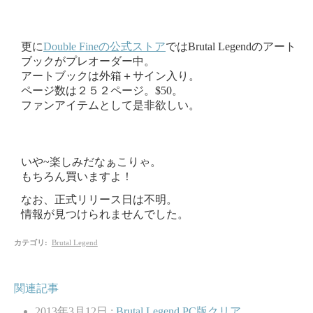
更に
Double Fineの公式ストア
ではBrutal Legendのアート
ブックがプレオーダー中。
アートブックは外箱＋サイン入り。
ページ数は２５２ページ。$50。
ファンアイテムとして是非欲しい。
いや~楽しみだなぁこりゃ。
もちろん買いますよ！
なお、正式リリース日は不明。
情報が見つけられませんでした。
カテゴリ
:
Brutal Legend
関連記事
2013年3月12日 :
Brutal Legend PC版クリア