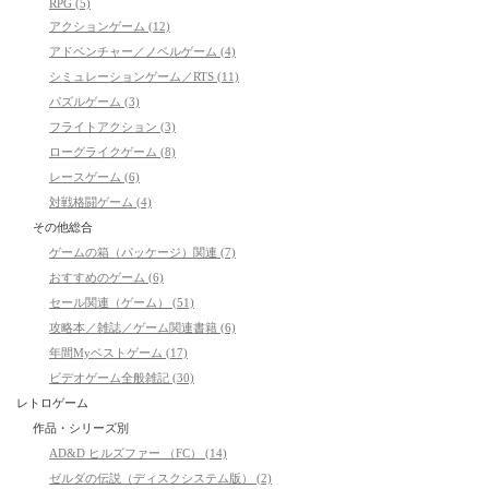
RPG (5)
アクションゲーム (12)
アドベンチャー／ノベルゲーム (4)
シミュレーションゲーム／RTS (11)
パズルゲーム (3)
フライトアクション (3)
ローグライクゲーム (8)
レースゲーム (6)
対戦格闘ゲーム (4)
その他総合
ゲームの箱（パッケージ）関連 (7)
おすすめのゲーム (6)
セール関連（ゲーム） (51)
攻略本／雑誌／ゲーム関連書籍 (6)
年間Myベストゲーム (17)
ビデオゲーム全般雑記 (30)
レトロゲーム
作品・シリーズ別
AD&D ヒルズファー （FC） (14)
ゼルダの伝説（ディスクシステム版） (2)