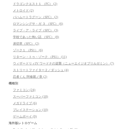
ドラゴンクエスト１ （FC） (2)
メトロイド (2)
バハムートラグーン（SFC） (2)
ロマンシングサ・ガ ３ （SFC） (6)
ライブ・ア・ライブ（SFC） (3)
学校であった怖い話 （SFC） (8)
弟切草（SFC） (2)
ゾーク１ （PS1） (6)
リターン・トゥ・ゾーク （PS1） (11)
ウィザードリィIV ワードナの逆襲（ニューエイジオブリルガミン） (7)
ストリートファイター２／ダッシュ (4)
忍者くん 阿修羅ノ章 (2)
機種別
ファミコン (24)
スーパーファミコン (18)
メガドライブ (6)
プレイステーション (10)
ゲームボーイ (9)
海外版レトロゲーム