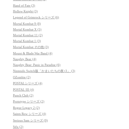
Hand of Fate (3)
Hollow Knight (3)
Legend of Grimrock シリーズ (6)
Mortal Kombat 9 (8)
Mortal Kombat X (5)
Mortal Kombat 11 (2)
Mortal Kombat 1 (3)
Mortal Kombat その他 (3)
Mount & Blade:War Band (4)
Naughty Bear (4)
Naughty Bear: Panic in Paradise (6)
Nintendo Switch版「かまいたちの夜×3」 (3)
OZombie (2)
POSTALシリーズ (4)
POSTAL III (4)
Punch Club (2)
Prototype シリーズ (2)
Rogue Legacy 2 (2)
Saints Row シリーズ (4)
Serious Sam シリーズ (9)
Sifu (2)