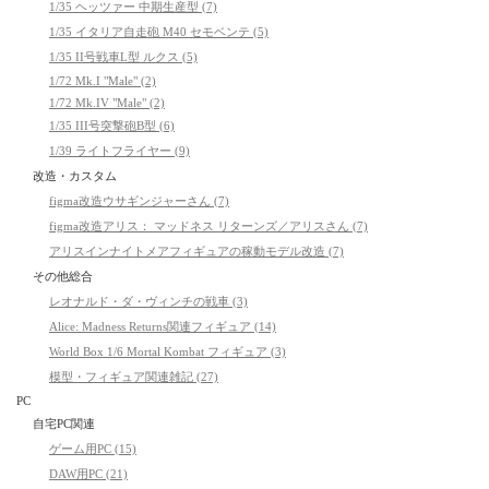
1/35 ヘッツァー 中期生産型 (7)
1/35 イタリア自走砲 M40 セモベンテ (5)
1/35 II号戦車L型 ルクス (5)
1/72 Mk.I "Male" (2)
1/72 Mk.IV "Male" (2)
1/35 III号突撃砲B型 (6)
1/39 ライトフライヤー (9)
改造・カスタム
figma改造ウサギンジャーさん (7)
figma改造アリス： マッドネス リターンズ／アリスさん (7)
アリスインナイトメアフィギュアの稼動モデル改造 (7)
その他総合
レオナルド・ダ・ヴィンチの戦車 (3)
Alice: Madness Returns関連フィギュア (14)
World Box 1/6 Mortal Kombat フィギュア (3)
模型・フィギュア関連雑記 (27)
PC
自宅PC関連
ゲーム用PC (15)
DAW用PC (21)