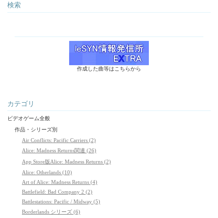
検索
作成した曲等はこちらから
カテゴリ
ビデオゲーム全般
作品・シリーズ別
Air Conflicts: Pacific Carriers (2)
Alice: Madness Returns関連 (26)
App Store版Alice: Madness Returns (2)
Alice: Otherlands (10)
Art of Alice: Madness Returns (4)
Battlefield: Bad Company 2 (2)
Battlestations: Pacific / Midway (5)
Borderlands シリーズ (6)