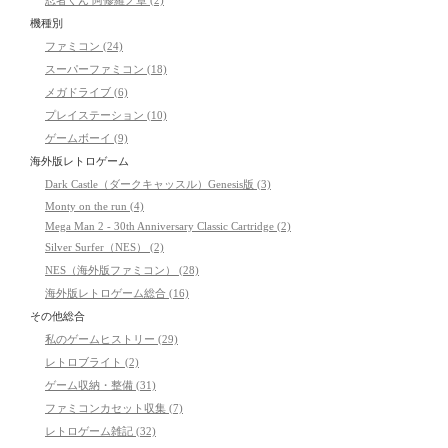
忍者くん 阿修羅ノ章 (2)
機種別
ファミコン (24)
スーパーファミコン (18)
メガドライブ (6)
プレイステーション (10)
ゲームボーイ (9)
海外版レトロゲーム
Dark Castle（ダークキャッスル）Genesis版 (3)
Monty on the run (4)
Mega Man 2 - 30th Anniversary Classic Cartridge (2)
Silver Surfer（NES） (2)
NES（海外版ファミコン） (28)
海外版レトロゲーム総合 (16)
その他総合
私のゲームヒストリー (29)
レトロブライト (2)
ゲーム収納・整備 (31)
ファミコンカセット収集 (7)
レトロゲーム雑記 (32)