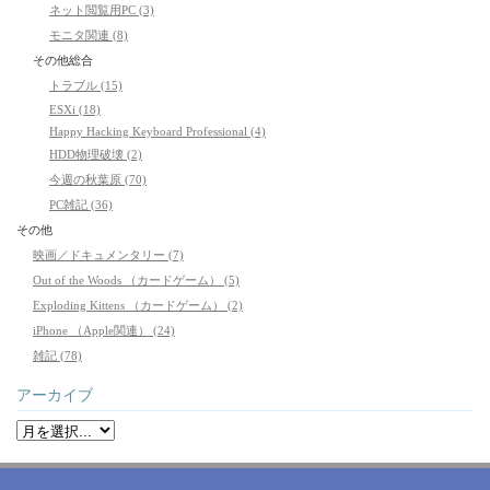
ネット閲覧用PC (3)
モニタ関連 (8)
その他総合
トラブル (15)
ESXi (18)
Happy Hacking Keyboard Professional (4)
HDD物理破壊 (2)
今週の秋葉原 (70)
PC雑記 (36)
その他
映画／ドキュメンタリー (7)
Out of the Woods （カードゲーム） (5)
Exploding Kittens （カードゲーム） (2)
iPhone （Apple関連） (24)
雑記 (78)
アーカイブ