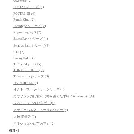
OZombie (2)
POSTALシリーズ (4)
POSTAL III (4)
Punch Club (2)
Prototype シリーズ (2)
Rogue Legacy 2 (2)
Saints Row シリーズ (4)
Serious Sam シリーズ (9)
Sifu (2)
StrongHold (4)
TES V: Skyrim (15)
TOKYO JUNGLE (3)
Trackmania シリーズ (3)
UNDERTALE (4)
オクトパストラベラーシリーズ (5)
カサブランカに愛を（時を越えた手紙／Windows） (8)
シムシティ（2013年版） (6)
メディーバル２：トータルウォー (4)
大神 絶景版 (2)
両手いっぱいに芋の花を (2)
機種別