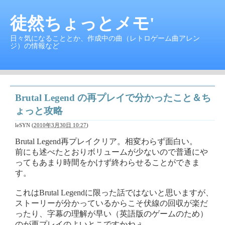
徒然ちょっとメモ'
日々気になることとか、作成中の曲（レトロゲーム曲アレン
ジ）の情報など
Brutal Legend の再プレイで分かったこと＆ち
ょっと攻略
leSYN
(
2010年3月30日 10:27
)
Brutal Legend再プレイクリア。相変わらず面白い。
前にも述べたとおりボリュームが少ないので普通にや
ってもあまり時間をかけず終わらせることができま
す。
これはBrutal Legendに限った話ではないと思いますが、
ストーリーが分かっているからこそ伏線の回収が楽だ
ったり、字幕の理解が早い（英語版のゲームのため）
のが再プレイのよいとこですかねぇ。