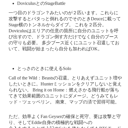
DoviculusとのStageBattle
一つ目のドラゴン？みたいのが２匹います。これらに
攻撃するとバタっと倒れるのでそのときDeuceに載って
Stage横のトンネルからダイブ。 これを２匹分。
Doviculusはエリアの任意の箇所に自分のユニットを呼
び出すので、ドラゴン倒す方だけでなく自分のブース
の守りも必要。 多少ブース近くにユニット召還してお
いて、戦闘が始まったら自分も加わればOK。
とっさのときに使えるSolo
Call of the Wild：Beastsの召還。とりあえずユニット増や
したいときに。Hunterミッションをクリアしないと覚え
られない。 Bring it on Home：燃えさかる飛行船が落ち
てきて効果範囲のユニットにダメージ。どうみてもレ
ッド・ツェッペリン。 南東、マップの済で習得可能。
ただ、効率よくFan Geyserの確保と死守、要は攻撃と守
り、そしてEddie自身の積極的な戦闘への