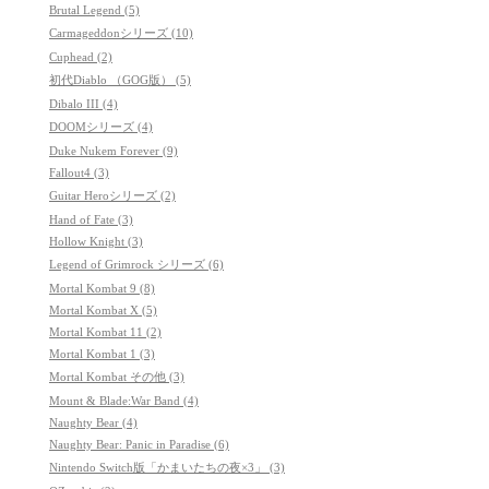
Brutal Legend (5)
Carmageddonシリーズ (10)
Cuphead (2)
初代Diablo （GOG版） (5)
Dibalo III (4)
DOOMシリーズ (4)
Duke Nukem Forever (9)
Fallout4 (3)
Guitar Heroシリーズ (2)
Hand of Fate (3)
Hollow Knight (3)
Legend of Grimrock シリーズ (6)
Mortal Kombat 9 (8)
Mortal Kombat X (5)
Mortal Kombat 11 (2)
Mortal Kombat 1 (3)
Mortal Kombat その他 (3)
Mount & Blade:War Band (4)
Naughty Bear (4)
Naughty Bear: Panic in Paradise (6)
Nintendo Switch版「かまいたちの夜×3」 (3)