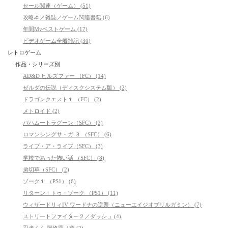
セール関連（ゲーム） (51)
攻略本／雑誌／ゲーム関連書籍 (6)
年間Myベストゲーム (17)
ビデオゲーム全般雑記 (30)
レトロゲーム
作品・シリーズ別
AD&D ヒルズファー （FC） (14)
ゼルダの伝説（ディスクシステム版） (2)
ドラゴンクエスト１ （FC） (2)
メトロイド (2)
バハムートラグーン（SFC） (2)
ロマンシングサ・ガ ３ （SFC） (6)
ライブ・ア・ライブ（SFC） (3)
学校であった怖い話 （SFC） (8)
弟切草（SFC） (2)
ゾーク１ （PS1） (6)
リターン・トゥ・ゾーク （PS1） (11)
ウィザードリィIV ワードナの逆襲（ニューエイジオブリルガミン） (7)
ストリートファイター２／ダッシュ (4)