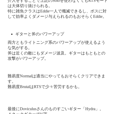
介入をすることで上記のSoloを使わなくてもRTSモード
は大体切り抜けられる。
特に雑魚クラスはEddie一人で殲滅できるし、ボスに対
して効率よくダメージ与えられるのもおそらくEddie。
ギターと斧のパワーアップ
両方ともライトニング系のパワーアップが使えるよう
な気がする。
斧は近くの敵にもダメージ波及。ギターはもともとの
攻撃がパワーアップ。
難易度Normalは適当にやってもおそらくクリアできま
す。
難易度BrutalはRTSで少々苦労するかも。
最後にDoviculusさんのものすごいギター「Hydra」。