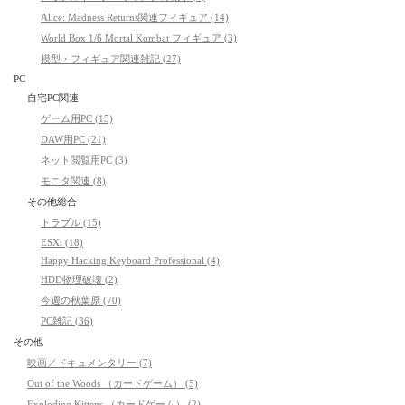
Alice: Madness Returns関連フィギュア (14)
World Box 1/6 Mortal Kombat フィギュア (3)
模型・フィギュア関連雑記 (27)
PC
自宅PC関連
ゲーム用PC (15)
DAW用PC (21)
ネット閲覧用PC (3)
モニタ関連 (8)
その他総合
トラブル (15)
ESXi (18)
Happy Hacking Keyboard Professional (4)
HDD物理破壊 (2)
今週の秋葉原 (70)
PC雑記 (36)
その他
映画／ドキュメンタリー (7)
Out of the Woods （カードゲーム） (5)
Exploding Kittens （カードゲーム） (2)