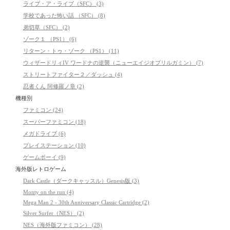
ライブ・ア・ライブ（SFC） (3)
学校であった怖い話 （SFC） (8)
弟切草（SFC） (2)
ゾーク１ （PS1） (6)
リターン・トゥ・ゾーク （PS1） (11)
ウィザードリィIV ワードナの逆襲（ニューエイジオブリルガミン） (7)
ストリートファイター２／ダッシュ (4)
忍者くん 阿修羅ノ章 (2)
機種別
ファミコン (24)
スーパーファミコン (18)
メガドライブ (6)
プレイステーション (10)
ゲームボーイ (9)
海外版レトロゲーム
Dark Castle（ダークキャッスル）Genesis版 (3)
Monty on the run (4)
Mega Man 2 - 30th Anniversary Classic Cartridge (2)
Silver Surfer（NES） (2)
NES（海外版ファミコン） (28)