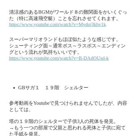
清涼感のあるBGMがワールド８の難関面をかいくぐっ
た（特に高速飛空艇）ことを忘れさせてくれます。
https://www.youtube.com/watch?v=Myduj3kbv1k
スーパーマリオランドもほぼ似たような感じです。
シューティング面～通常ボス～ラスボス～エンディン
グという流れが気持ちいいです。
https://www.youtube.com/watch?v=B-DAdOUsd-k
GBサガ１ １９階 シェルター
参考動画をYoutubeで見つけられませんでしたが、内容
としては、
塔の１９階のシェルターで子供3人の死体を発見。
→もう一つの部屋で父親と思われる死体と子供に宛て
た手紙を発見。