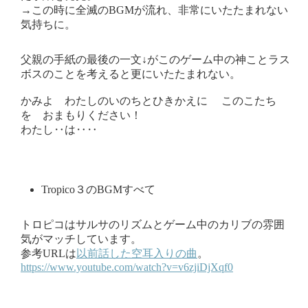
→この時に全滅のBGMが流れ、非常にいたたまれない
気持ちに。
父親の手紙の最後の一文↓がこのゲーム中の神ことラス
ボスのことを考えると更にいたたまれない。
かみよ わたしのいのちとひきかえに このこたち
を おまもりください！
わたし‥は‥‥
Tropico３のBGMすべて
トロピコはサルサのリズムとゲーム中のカリブの雰囲
気がマッチしています。
参考URLは
以前話した空耳入りの曲
。
https://www.youtube.com/watch?v=v6zjiDjXqf0