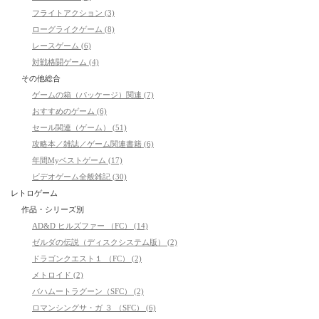
フライトアクション (3)
ローグライクゲーム (8)
レースゲーム (6)
対戦格闘ゲーム (4)
その他総合
ゲームの箱（パッケージ）関連 (7)
おすすめのゲーム (6)
セール関連（ゲーム） (51)
攻略本／雑誌／ゲーム関連書籍 (6)
年間Myベストゲーム (17)
ビデオゲーム全般雑記 (30)
レトロゲーム
作品・シリーズ別
AD&D ヒルズファー （FC） (14)
ゼルダの伝説（ディスクシステム版） (2)
ドラゴンクエスト１ （FC） (2)
メトロイド (2)
バハムートラグーン（SFC） (2)
ロマンシングサ・ガ ３ （SFC） (6)