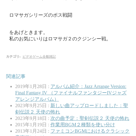
ロマサガシリーズのボス戦闘
をあげときます。
私のお気にいりはロマサガ２のクジンシー戦。
カテゴリ
:
ビデオゲーム全般雑記
関連記事
2019年1月28日 :
アルバム紹介：Jazz Arrange Version:
Final Fantasy IV （ファイナルファンタジーIVジャズ
アレンジアルバム）
2023年9月25日 :
新しい曲アップロードしました：聖
剣伝説２ 天使の怖れ
2023年9月18日 :
次の曲予定：聖剣伝説２ 天使の怖れ
2015年1月19日 :
作業用BGM２種類を使い分け
2013年1月24日 :
ファミコンBGMにおけるクラシック