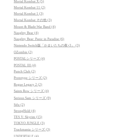
Mortal Kombat X (5)
Mortal Kombat 11 (2)
Mortal Kombat 1 (3)
Mortal Kombat その他 (3)
Mount & Blade:War Band (4)
Naughty Bear (4)
Naughty Bear: Panic in Paradise (6)
Nintendo Switch版「かまいたちの夜×3」 (3)
OZombie (2)
POSTALシリーズ (4)
POSTAL III (4)
Punch Club (2)
Prototype シリーズ (2)
Rogue Legacy 2 (2)
Saints Row シリーズ (4)
Serious Sam シリーズ (9)
Sifu (2)
StrongHold (4)
TES V: Skyrim (15)
TOKYO JUNGLE (3)
Trackmania シリーズ (3)
UNDERTALE (4)