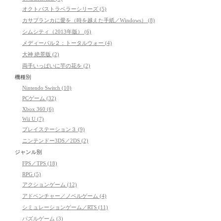
オクトパストラベラーシリーズ (5)
カサブランカに愛を（時を越えた手紙／Windows） (8)
シムシティ（2013年版） (6)
メディーバル２：トータルウォー (4)
大神 絶景版 (2)
両手いっぱいに芋の花を (2)
機種別
Nintendo Switch (10)
PCゲーム (32)
Xbox 360 (6)
Wii U (7)
プレイステーション３ (9)
ニンテンドー3DS／2DS (2)
ジャンル別
FPS／TPS (18)
RPG (5)
アクションゲーム (12)
アドベンチャー／ノベルゲーム (4)
シミュレーションゲーム／RTS (11)
パズルゲーム (3)