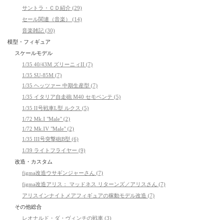
サントラ・ＣＤ紹介 (29)
セール関連（音楽） (14)
音楽雑記 (30)
模型・フィギュア
スケールモデル
1/35 40/43M ズリーニィII (7)
1/35 SU-85M (7)
1/35 ヘッツァー 中期生産型 (7)
1/35 イタリア自走砲 M40 セモベンテ (5)
1/35 II号戦車L型 ルクス (5)
1/72 Mk.I "Male" (2)
1/72 Mk.IV "Male" (2)
1/35 III号突撃砲B型 (6)
1/39 ライトフライヤー (9)
改造・カスタム
figma改造ウサギンジャーさん (7)
figma改造アリス： マッドネス リターンズ／アリスさん (7)
アリスインナイトメアフィギュアの稼動モデル改造 (7)
その他総合
レオナルド・ダ・ヴィンチの戦車 (3)