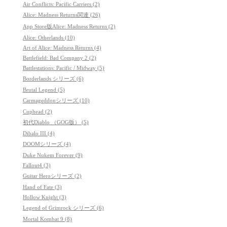
Air Conflicts: Pacific Carriers (2)
Alice: Madness Returns関連 (26)
App Store版Alice: Madness Returns (2)
Alice: Otherlands (10)
Art of Alice: Madness Returns (4)
Battlefield: Bad Company 2 (2)
Battlestations: Pacific / Midway (5)
Borderlands シリーズ (6)
Brutal Legend (5)
Carmageddonシリーズ (10)
Cuphead (2)
初代Diablo （GOG版） (5)
Dibalo III (4)
DOOMシリーズ (4)
Duke Nukem Forever (9)
Fallout4 (3)
Guitar Heroシリーズ (2)
Hand of Fate (3)
Hollow Knight (3)
Legend of Grimrock シリーズ (6)
Mortal Kombat 9 (8)