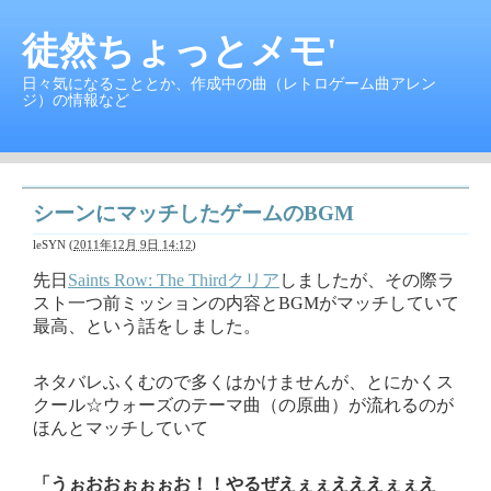
徒然ちょっとメモ'
日々気になることとか、作成中の曲（レトロゲーム曲アレン
ジ）の情報など
シーンにマッチしたゲームのBGM
leSYN
(
2011年12月 9日 14:12
)
先日
Saints Row: The Thirdクリア
しましたが、その際ラ
スト一つ前ミッションの内容とBGMがマッチしていて
最高、という話をしました。
ネタバレふくむので多くはかけませんが、とにかくス
クール☆ウォーズのテーマ曲（の原曲）が流れるのが
ほんとマッチしていて
「うぉおおぉぉぉお！！やるぜえぇぇえええぇぇえ