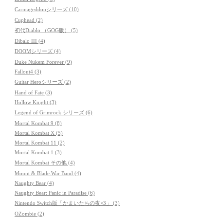
Carmageddonシリーズ (10)
Cuphead (2)
初代Diablo （GOG版） (5)
Dibalo III (4)
DOOMシリーズ (4)
Duke Nukem Forever (9)
Fallout4 (3)
Guitar Heroシリーズ (2)
Hand of Fate (3)
Hollow Knight (3)
Legend of Grimrock シリーズ (6)
Mortal Kombat 9 (8)
Mortal Kombat X (5)
Mortal Kombat 11 (2)
Mortal Kombat 1 (3)
Mortal Kombat その他 (4)
Mount & Blade:War Band (4)
Naughty Bear (4)
Naughty Bear: Panic in Paradise (6)
Nintendo Switch版「かまいたちの夜×3」 (3)
OZombie (2)