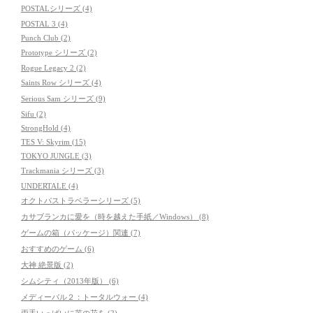
POSTALシリーズ (4)
POSTAL 3 (4)
Punch Club (2)
Prototype シリーズ (2)
Rogue Legacy 2 (2)
Saints Row シリーズ (4)
Serious Sam シリーズ (9)
Sifu (2)
StrongHold (4)
TES V: Skyrim (15)
TOKYO JUNGLE (3)
Trackmania シリーズ (3)
UNDERTALE (4)
オクトパストラベラーシリーズ (5)
カサブランカに愛を（時を越えた手紙／Windows） (8)
ゲームの箱（パッケージ）関連 (7)
おすすめのゲーム (6)
大神 絶景版 (2)
シムシティ（2013年版） (6)
メディーバル２：トータルウォー (4)
両手いっぱいに芋の花を (2)