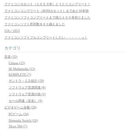
ファミコンカセット（１０５３本）とうとうコンプリート！
ファミコンコンプリート（ROMカセット）まであと30本弱
ファミコンソフトコンプリートまで残り１００本切りました
ファミコンソフト所持数８００越えました
518／1053
ファミコンソフトフルコンプリートしたい・・・・・っ！
カテゴリ
音楽 (35)
Cubase (25)
IK Multimedia (15)
KOMPLETE (7)
サントラ・ＣＤ紹介 (29)
ソフトウェア音源関連 (8)
ソフトウェア音源の箱 (3)
セール関連（音楽） (9)
ビデオゲーム全般 (39)
PCゲーム (34)
Nintendo Switch (10)
Xbox 360 (7)