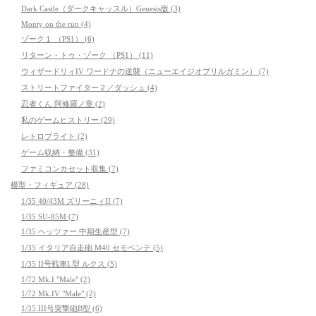
Dark Castle（ダークキャッスル）Genesis版 (3)
Monty on the run (4)
ゾーク１ （PS1） (6)
リターン・トゥ・ゾーク （PS1） (11)
ウィザードリィIV ワードナの逆襲（ニューエイジオブリルガミン） (7)
ストリートファイター２／ダッシュ (4)
忍者くん 阿修羅ノ章 (2)
私のゲームヒストリー (29)
レトロブライト (2)
ゲーム収納・整備 (31)
ファミコンカセット収集 (7)
模型・フィギュア (28)
1/35 40/43M ズリーニィII (7)
1/35 SU-85M (7)
1/35 ヘッツァー 中期生産型 (7)
1/35 イタリア自走砲 M40 セモベンテ (5)
1/35 II号戦車L型 ルクス (5)
1/72 Mk.I "Male" (2)
1/72 Mk.IV "Male" (2)
1/35 III号突撃砲B型 (6)