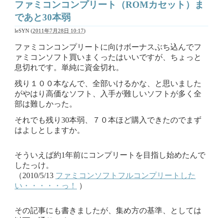
ファミコンコンプリート（ROMカセット）ま
であと30本弱
leSYN
(
2011年7月28日 10:17
)
ファミコンコンプリートに向けボーナスぶち込んでフ
ァミコンソフト買いまくったはいいですが、ちょっと
息切れです。単純に資金切れ。
残り１００本なんで、全部いけるかな、と思いました
がやはり高価なソフト、入手が難しいソフトが多く全
部は難しかった。
それでも残り30本弱、７０本ほど購入できたのでまず
はよしとしますか。
そういえば約1年前にコンプリートを目指し始めたんで
したっけ。
（2010/5/13
ファミコンソフトフルコンプリートした
い・・・・・っ！
）
その記事にも書きましたが、集め方の基準、としては