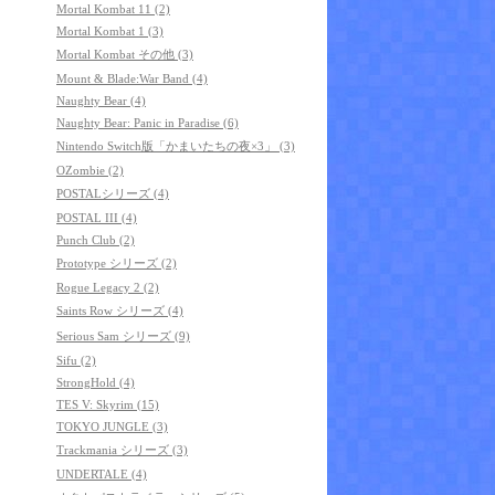
Mortal Kombat 11 (2)
Mortal Kombat 1 (3)
Mortal Kombat その他 (3)
Mount & Blade:War Band (4)
Naughty Bear (4)
Naughty Bear: Panic in Paradise (6)
Nintendo Switch版「かまいたちの夜×3」 (3)
OZombie (2)
POSTALシリーズ (4)
POSTAL III (4)
Punch Club (2)
Prototype シリーズ (2)
Rogue Legacy 2 (2)
Saints Row シリーズ (4)
Serious Sam シリーズ (9)
Sifu (2)
StrongHold (4)
TES V: Skyrim (15)
TOKYO JUNGLE (3)
Trackmania シリーズ (3)
UNDERTALE (4)