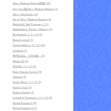
Alice: Madness Returns関連 (26)
App Store版Alice: Madness Returns (2)
Alice: Otherlands (10)
Art of Alice: Madness Returns (4)
Battlefield: Bad Company 2 (2)
Battlestations: Pacific / Midway (5)
Borderlands シリーズ (6)
Brutal Legend (5)
Carmageddonシリーズ (10)
Cuphead (2)
初代Diablo （GOG版） (5)
Dibalo III (4)
DOOMシリーズ (4)
Duke Nukem Forever (9)
Fallout4 (3)
Guitar Heroシリーズ (2)
Hand of Fate (3)
Hollow Knight (3)
Legend of Grimrock シリーズ (6)
Mortal Kombat 9 (8)
Mortal Kombat X (5)