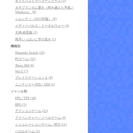
オクトパストラベラーシリーズ (5)
カサブランカに愛を（時を越えた手紙／
Windows） (8)
シムシティ（2013年版） (6)
メディーバル２：トータルウォー (4)
大神 絶景版 (2)
両手いっぱいに芋の花を (2)
機種別
Nintendo Switch (10)
PCゲーム (32)
Xbox 360 (6)
Wii U (7)
プレイステーション３ (9)
ニンテンドー3DS／2DS (2)
ジャンル別
FPS／TPS (18)
RPG (5)
アクションゲーム (12)
アドベンチャー／ノベルゲーム (4)
シミュレーションゲーム／RTS (11)
パズルゲーム (3)