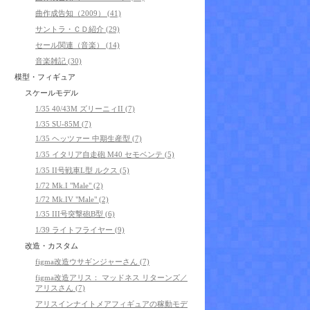
曲作成告知（2009） (41)
サントラ・ＣＤ紹介 (29)
セール関連（音楽） (14)
音楽雑記 (30)
模型・フィギュア
スケールモデル
1/35 40/43M ズリーニィII (7)
1/35 SU-85M (7)
1/35 ヘッツァー 中期生産型 (7)
1/35 イタリア自走砲 M40 セモベンテ (5)
1/35 II号戦車L型 ルクス (5)
1/72 Mk.I "Male" (2)
1/72 Mk.IV "Male" (2)
1/35 III号突撃砲B型 (6)
1/39 ライトフライヤー (9)
改造・カスタム
figma改造ウサギンジャーさん (7)
figma改造アリス： マッドネス リターンズ／
アリスさん (7)
アリスインナイトメアフィギュアの稼動モデ