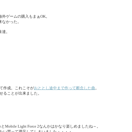
海外ゲームの購入もまぁOK。
来なかった。
未達。
て作成。これこそが
おととし途中まで作って断念した曲
。
せることが出来ました。
ht ForceとMobile Light Force 2なんかはかなり楽しめましたね～。
たい買って満足してしまいました・・・・