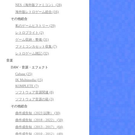
NES（海外版ファミコン） (28)
海外版レトロゲーム総合 (16)
その他総合
私のゲームヒストリー (29)
レトロブライト (2)
ゲーム収納・整備 (31)
ファミコンカセット収集 (7)
レトロゲーム雑記 (32)
音楽
DAW・音源・エフェクト
Cubase (25)
IK Multimedia (15)
KOMPLETE (7)
ソフトウェア音源関連 (8)
ソフトウェア音源の箱 (3)
その他総合
曲作成告知（2023 以降） (30)
曲作成告知（2018 - 2022） (50)
曲作成告知（2013 - 2017） (64)
曲作成告知（2010 - 2012） (49)