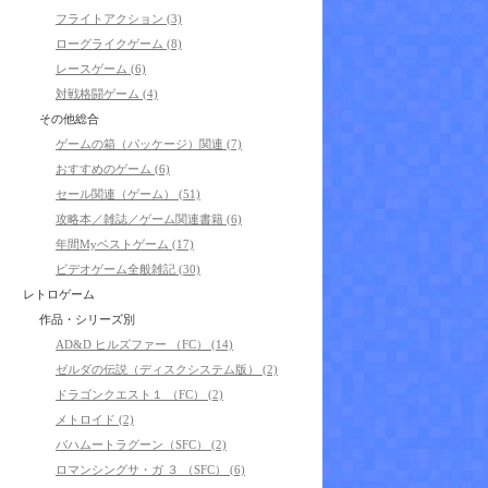
フライトアクション (3)
ローグライクゲーム (8)
レースゲーム (6)
対戦格闘ゲーム (4)
その他総合
ゲームの箱（パッケージ）関連 (7)
おすすめのゲーム (6)
セール関連（ゲーム） (51)
攻略本／雑誌／ゲーム関連書籍 (6)
年間Myベストゲーム (17)
ビデオゲーム全般雑記 (30)
レトロゲーム
作品・シリーズ別
AD&D ヒルズファー （FC） (14)
ゼルダの伝説（ディスクシステム版） (2)
ドラゴンクエスト１ （FC） (2)
メトロイド (2)
バハムートラグーン（SFC） (2)
ロマンシングサ・ガ ３ （SFC） (6)