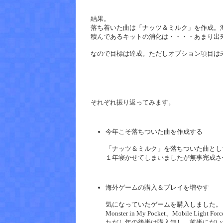
結果。
落ち着いた曲は「ナッツ＆ミルク」を作成。
積んであるキットの消化は・・・・あまり出
なので目標は達成。ただしオプション項目は
それぞれ振り返ってみます。
今年こそ落ちついた曲を作成する
「ナッツ＆ミルク」を落ちついた曲とし
１年寝かせてしまいましたが無事完成さ
海外ゲームの購入＆プレイを増やす
気になっていたゲームを購入しました。
Monster in My Pocket、Mobile Lig
ただし年の後半は購入無し。前半にだい