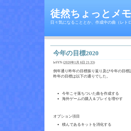
徒然ちょっとメモ
日々気になることとか、作成中の曲（レト
今年の目標2020
leSYN
(
2020年1月 6日 21:33
)
例年通り昨年の目標振り返り及び今年の目標
昨年の目標は以下の通りでした。
今年こそ落ちついた曲を作成する
海外ゲームの購入＆プレイを増やす
オプション項目
積んであるキットを消化する