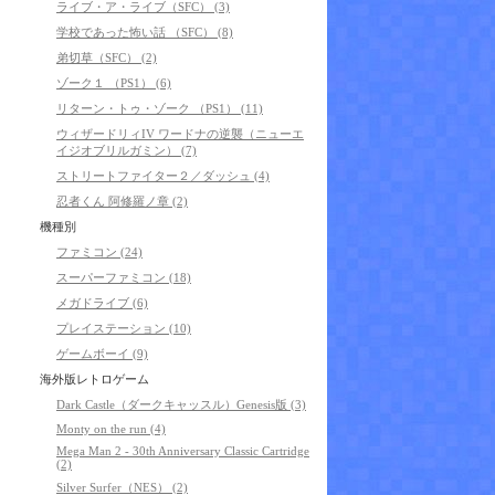
ライブ・ア・ライブ（SFC） (3)
学校であった怖い話 （SFC） (8)
弟切草（SFC） (2)
ゾーク１ （PS1） (6)
リターン・トゥ・ゾーク （PS1） (11)
ウィザードリィIV ワードナの逆襲（ニューエ
イジオブリルガミン） (7)
ストリートファイター２／ダッシュ (4)
忍者くん 阿修羅ノ章 (2)
機種別
ファミコン (24)
スーパーファミコン (18)
メガドライブ (6)
プレイステーション (10)
ゲームボーイ (9)
海外版レトロゲーム
Dark Castle（ダークキャッスル）Genesis版 (3)
Monty on the run (4)
Mega Man 2 - 30th Anniversary Classic Cartridge
(2)
Silver Surfer（NES） (2)