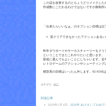
この辺を改善するのとちょうどリメイクした
作成数にこだわるわけではないですが曲制作
「出来たらいいなぁ」のオプション目標は以
昔クリアできなかったアクションあるい
昨年ダウボーイやサーカスチャーリーをクリ
ということでまたこれやりたいと思います。
新規に選んでもよいことにしちゃいます。近
レトロゲームのアクションやシューティング
模型系の目標はいったん外します。SU-85M
カテゴリ
:
雑記
関連記事
2020年1月 4日 :
2020年 あけましておめ