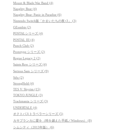
Mount & Blade:War Band (4)
Naughty Bear (4)
Naughty Bear: Panic in Paradise (6)
Nintendo Switch版「かまいたちの夜×3」 (3)
OZombie (2)
POSTALシリーズ (4)
POSTAL III (4)
Punch Club (2)
Prototype シリーズ (2)
Rogue Legacy 2 (2)
Saints Row シリーズ (4)
Serious Sam シリーズ (9)
Sifu (2)
StrongHold (4)
TES V: Skyrim (15)
TOKYO JUNGLE (3)
Trackmania シリーズ (3)
UNDERTALE (4)
オクトパストラベラーシリーズ (5)
カサブランカに愛を（時を越えた手紙／Windows） (8)
シムシティ（2013年版） (6)