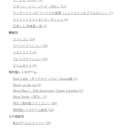
リターン・トゥ・ゾーク （PS1） (11)
ウィザードリィIV ワードナの逆襲（ニューエイジオブリルガミン） (7)
ストリートファイター２／ダッシュ (4)
忍者くん 阿修羅ノ章 (2)
機種別
ファミコン (24)
スーパーファミコン (18)
メガドライブ (6)
プレイステーション (10)
ゲームボーイ (9)
海外版レトロゲーム
Dark Castle（ダークキャッスル）Genesis版 (3)
Monty on the run (4)
Mega Man 2 - 30th Anniversary Classic Cartridge (2)
Silver Surfer（NES） (2)
NES（海外版ファミコン） (28)
海外版レトロゲーム総合 (16)
その他総合
私のゲームヒストリー (29)