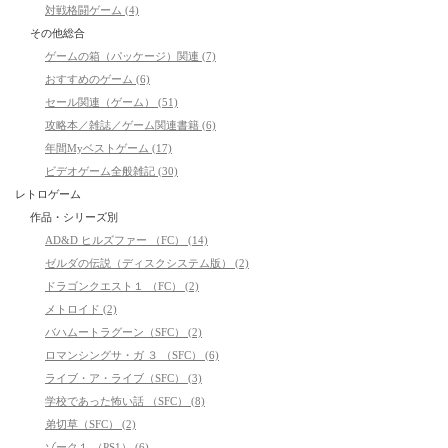
対戦格闘ゲーム (4)
その他総合
ゲームの箱（パッケージ）関連 (7)
おすすめのゲーム (6)
セール関連（ゲーム） (51)
攻略本／雑誌／ゲーム関連書籍 (6)
年間Myベストゲーム (17)
ビデオゲーム全般雑記 (30)
レトロゲーム
作品・シリーズ別
AD&D ヒルズファー （FC） (14)
ゼルダの伝説（ディスクシステム版） (2)
ドラゴンクエスト１ （FC） (2)
メトロイド (2)
バハムートラグーン（SFC） (2)
ロマンシングサ・ガ ３ （SFC） (6)
ライブ・ア・ライブ（SFC） (3)
学校であった怖い話 （SFC） (8)
弟切草（SFC） (2)
ゾーク１ （PS1） (6)