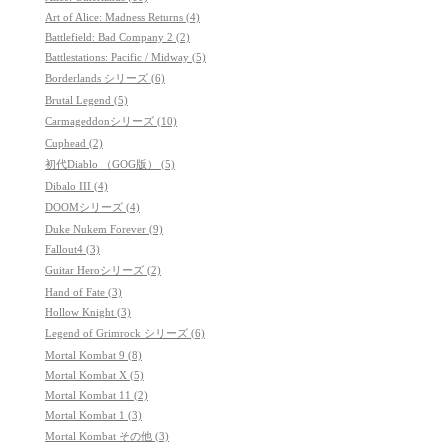
Art of Alice: Madness Returns (4)
Battlefield: Bad Company 2 (2)
Battlestations: Pacific / Midway (5)
Borderlands シリーズ (6)
Brutal Legend (5)
Carmageddonシリーズ (10)
Cuphead (2)
初代Diablo （GOG版） (5)
Dibalo III (4)
DOOMシリーズ (4)
Duke Nukem Forever (9)
Fallout4 (3)
Guitar Heroシリーズ (2)
Hand of Fate (3)
Hollow Knight (3)
Legend of Grimrock シリーズ (6)
Mortal Kombat 9 (8)
Mortal Kombat X (5)
Mortal Kombat 11 (2)
Mortal Kombat 1 (3)
Mortal Kombat その他 (3)