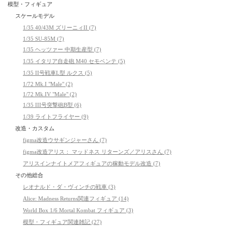
模型・フィギュア
スケールモデル
1/35 40/43M ズリーニィII (7)
1/35 SU-85M (7)
1/35 ヘッツァー 中期生産型 (7)
1/35 イタリア自走砲 M40 セモベンテ (5)
1/35 II号戦車L型 ルクス (5)
1/72 Mk.I "Male" (2)
1/72 Mk.IV "Male" (2)
1/35 III号突撃砲B型 (6)
1/39 ライトフライヤー (9)
改造・カスタム
figma改造ウサギンジャーさん (7)
figma改造アリス： マッドネス リターンズ／アリスさん (7)
アリスインナイトメアフィギュアの稼動モデル改造 (7)
その他総合
レオナルド・ダ・ヴィンチの戦車 (3)
Alice: Madness Returns関連フィギュア (14)
World Box 1/6 Mortal Kombat フィギュア (3)
模型・フィギュア関連雑記 (27)