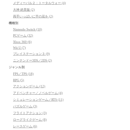
メディーバル２：トータルウォー (4)
大神 絶景版 (2)
両手いっぱいに芋の花を (2)
機種別
Nintendo Switch (10)
PCゲーム (32)
Xbox 360 (6)
Wii U (7)
プレイステーション３ (9)
ニンテンドー3DS／2DS (2)
ジャンル別
FPS／TPS (18)
RPG (5)
アクションゲーム (12)
アドベンチャー／ノベルゲーム (4)
シミュレーションゲーム／RTS (11)
パズルゲーム (3)
フライトアクション (3)
ローグライクゲーム (8)
レースゲーム (6)