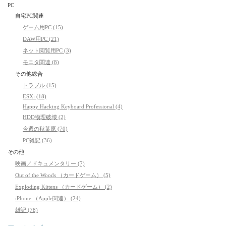
PC
自宅PC関連
ゲーム用PC (15)
DAW用PC (21)
ネット閲覧用PC (3)
モニタ関連 (8)
その他総合
トラブル (15)
ESXi (18)
Happy Hacking Keyboard Professional (4)
HDD物理破壊 (2)
今週の秋葉原 (70)
PC雑記 (36)
その他
映画／ドキュメンタリー (7)
Out of the Woods （カードゲーム） (5)
Exploding Kittens （カードゲーム） (2)
iPhone （Apple関連） (24)
雑記 (78)