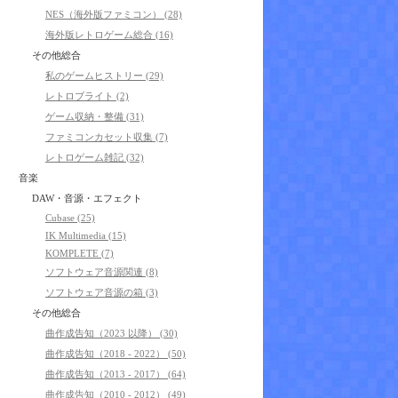
NES（海外版ファミコン） (28)
海外版レトロゲーム総合 (16)
その他総合
私のゲームヒストリー (29)
レトロブライト (2)
ゲーム収納・整備 (31)
ファミコンカセット収集 (7)
レトロゲーム雑記 (32)
音楽
DAW・音源・エフェクト
Cubase (25)
IK Multimedia (15)
KOMPLETE (7)
ソフトウェア音源関連 (8)
ソフトウェア音源の箱 (3)
その他総合
曲作成告知（2023 以降） (30)
曲作成告知（2018 - 2022） (50)
曲作成告知（2013 - 2017） (64)
曲作成告知（2010 - 2012） (49)