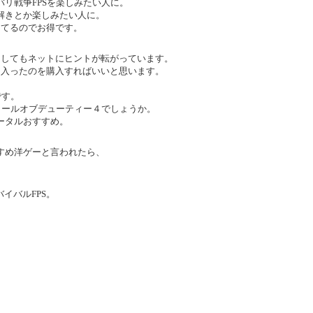
リ戦争FPSを楽しみたい人に。
解きとか楽しみたい人に。
ってるのでお得です。
としてもネットにヒントが転がっています。
に入ったのを購入すればいいと思います。
です。
コールオブデューティー４でしょうか。
ータルおすすめ。
すめ洋ゲーと言われたら、
バイバルFPS。