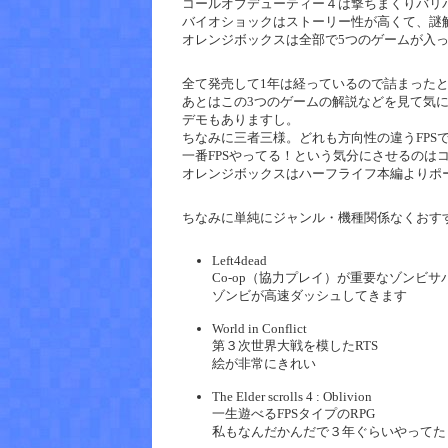
コールオブデューティー４は撃ちまくりバリバ
バイオショックはストーリー性が高くて、謎
オレンジボックスは全部で5つのゲームが入
全て発売して1年は経っているので詰まった
あとはこの3つのゲームの解説などを見て気
デモもありますし。
ちなみに三者三様。どれも方向性の違うFPS
一番FPSやってる！という気分にさせるのは
オレンジボックスはハーフライフ本編よりポ
ちなみに単純にジャンル・機種関係なくおす
Left4dead
Co-op（協力プレイ）が重要なゾンビサ
ゾンビが高速ダッシュしてきます
World in Conflict
第３次世界大戦を模したRTS
絵が非常にきれい
The Elder scrolls 4 : Oblivion
一生遊べるFPSタイプのRPG
私もなんだかんだで３年ぐらいやってた