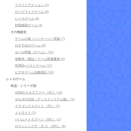
フライトアクション (3)
ローグライクゲーム (8)
レースゲーム (6)
対戦格闘ゲーム (4)
その他総合
ゲームの箱（パッケージ）関連 (7)
おすすめのゲーム (6)
セール関連（ゲーム） (51)
攻略本／雑誌／ゲーム関連書籍 (6)
年間Myベストゲーム (17)
ビデオゲーム全般雑記 (30)
レトロゲーム
作品・シリーズ別
AD&D ヒルズファー （FC） (14)
ゼルダの伝説（ディスクシステム版） (2)
ドラゴンクエスト１ （FC） (2)
メトロイド (2)
バハムートラグーン（SFC） (2)
ロマンシングサ・ガ ３ （SFC） (6)