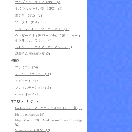
ライブ・ア・ライブ（SFC） (3)
学校であった怖い話 （SFC） (8)
弟切草（SFC） (2)
ゾーク１ （PS1） (6)
リターン・トゥ・ゾーク （PS1） (11)
ウィザードリィIV ワードナの逆襲（ニューエ
イジオブリルガミン） (7)
ストリートファイター２／ダッシュ (4)
忍者くん 阿修羅ノ章 (2)
機種別
ファミコン (24)
スーパーファミコン (18)
メガドライブ (6)
プレイステーション (10)
ゲームボーイ (9)
海外版レトロゲーム
Dark Castle（ダークキャッスル）Genesis版 (3)
Monty on the run (4)
Mega Man 2 - 30th Anniversary Classic Cartridge
(2)
Silver Surfer（NES） (2)