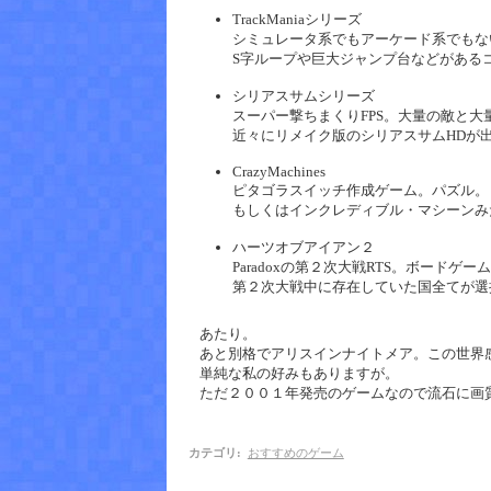
TrackManiaシリーズ
シミュレータ系でもアーケード系でもな
S字ループや巨大ジャンプ台などがある
シリアスサムシリーズ
スーパー撃ちまくりFPS。大量の敵と大
近々にリメイク版のシリアスサムHDが
CrazyMachines
ピタゴラスイッチ作成ゲーム。パズル。
もしくはインクレディブル・マシーンみ
ハーツオブアイアン２
Paradoxの第２次大戦RTS。ボードゲー
第２次大戦中に存在していた国全てが選
あたり。
あと別格でアリスインナイトメア。この世界
単純な私の好みもありますが。
ただ２００１年発売のゲームなので流石に画
カテゴリ
:
おすすめのゲーム