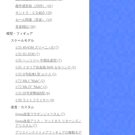
曲作成告知（2009） (41)
サントラ・ＣＤ紹介 (29)
セール関連（音楽） (14)
音楽雑記 (30)
模型・フィギュア
スケールモデル
1/35 40/43M ズリーニィII (7)
1/35 SU-85M (7)
1/35 ヘッツァー 中期生産型 (7)
1/35 イタリア自走砲 M40 セモベンテ (5)
1/35 II号戦車L型 ルクス (5)
1/72 Mk.I "Male" (2)
1/72 Mk.IV "Male" (2)
1/35 III号突撃砲B型 (6)
1/39 ライトフライヤー (9)
改造・カスタム
figma改造ウサギンジャーさん (7)
figma改造アリス： マッドネス リターンズ／
アリスさん (7)
アリスインナイトメアフィギュアの稼動モデ