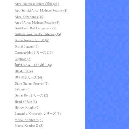
Alice: Madness Returns関連 (26)
App Store版Alice: Madness Returns (2)
Alice: Otherlands (10)
Art of Alice: Madness Returns (4)
Battlefield: Bad Company 2 (2)
Battlestations: Pacific / Midway (5)
Borderlands シリーズ (6)
Brutal Legend (5)
Carmageddonシリーズ (10)
Cuphead (2)
初代Diablo （GOG版） (5)
Dibalo III (4)
DOOMシリーズ (4)
Duke Nukem Forever (9)
Fallout4 (3)
Guitar Heroシリーズ (2)
Hand of Fate (3)
Hollow Knight (3)
Legend of Grimrock シリーズ (6)
Mortal Kombat 9 (8)
Mortal Kombat X (5)