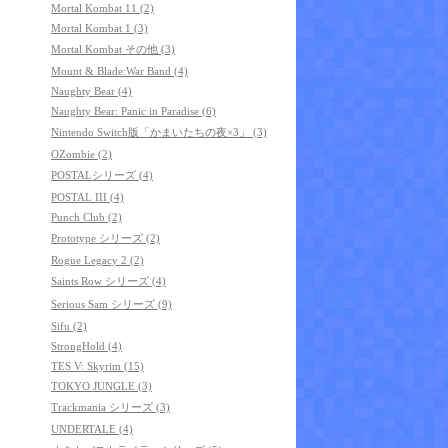
Mortal Kombat 11 (2)
Mortal Kombat 1 (3)
Mortal Kombat その他 (3)
Mount & Blade:War Band (4)
Naughty Bear (4)
Naughty Bear: Panic in Paradise (6)
Nintendo Switch版「かまいたちの夜×3」 (3)
OZombie (2)
POSTALシリーズ (4)
POSTAL III (4)
Punch Club (2)
Prototype シリーズ (2)
Rogue Legacy 2 (2)
Saints Row シリーズ (4)
Serious Sam シリーズ (9)
Sifu (2)
StrongHold (4)
TES V: Skyrim (15)
TOKYO JUNGLE (3)
Trackmania シリーズ (3)
UNDERTALE (4)