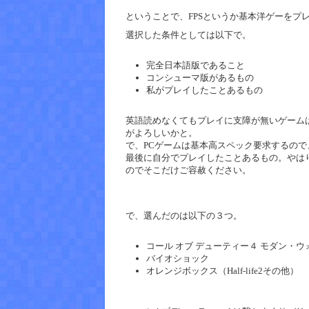
ということで、FPSというか基本洋ゲーをプ
選択した条件としては以下で。
完全日本語版であること
コンシューマ版があるもの
私がプレイしたことあるもの
英語読めなくてもプレイに支障が無いゲーム
がよろしいかと。
で、PCゲームは基本高スペック要求するの
最後に自分でプレイしたことあるもの。やは
のでそこだけご容赦ください。
で、選んだのは以下の３つ。
コール オブ デューティー４ モダン・ウ
バイオショック
オレンジボックス（Half-life2その他）