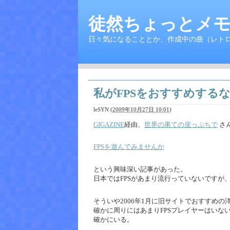
徒然ちょっとメモ
日々気になることとか、作成中の曲（レト
私がFPSをおすすめする
leSYN
(
2009年10月27日 10:01
)
GIGAZINE
経由、
世界の果ての崖っぷちで
さ
FPSを遊んでみませんか
という興味深い記事があった。
日本ではFPSがあまり流行っていないですが
そういや2006年1月に旧サイトでおすすめ
確かに周りにはあまりFPSプレイヤーはい
確かにいる。