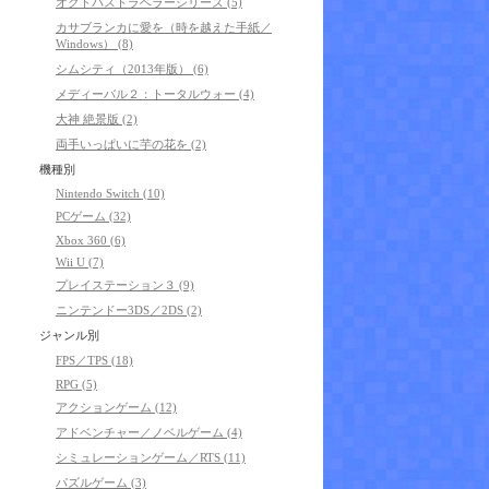
オクトパストラベラーシリーズ (5)
カサブランカに愛を（時を越えた手紙／
Windows） (8)
シムシティ（2013年版） (6)
メディーバル２：トータルウォー (4)
大神 絶景版 (2)
両手いっぱいに芋の花を (2)
機種別
Nintendo Switch (10)
PCゲーム (32)
Xbox 360 (6)
Wii U (7)
プレイステーション３ (9)
ニンテンドー3DS／2DS (2)
ジャンル別
FPS／TPS (18)
RPG (5)
アクションゲーム (12)
アドベンチャー／ノベルゲーム (4)
シミュレーションゲーム／RTS (11)
パズルゲーム (3)