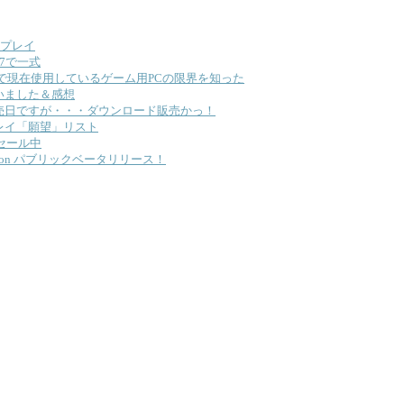
dをプレイ
ei7で一式
で現在使用しているゲーム用PCの限界を知った
on 買いました＆感想
anyon 発売日ですが・・・ダウンロード販売かっ！
レイ「願望」リスト
Kでセール中
carnation パブリックベータリリース！