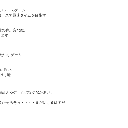
いレースゲーム
コースで最速タイムを目指す
量の弾。変な敵。
出ます
たいなゲーム
ムに近い。
択可能
感超えるゲームはなかなか無い。
質がそろそろ・・・・まだいけるはずだ！