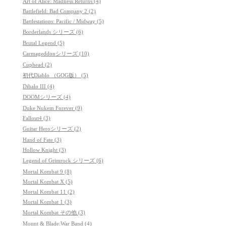
Art of Alice: Madness Returns (4)
Battlefield: Bad Company 2 (2)
Battlestations: Pacific / Midway (5)
Borderlands シリーズ (6)
Brutal Legend (5)
Carmageddonシリーズ (10)
Cuphead (2)
初代Diablo （GOG版） (5)
Dibalo III (4)
DOOMシリーズ (4)
Duke Nukem Forever (9)
Fallout4 (3)
Guitar Heroシリーズ (2)
Hand of Fate (3)
Hollow Knight (3)
Legend of Grimrock シリーズ (6)
Mortal Kombat 9 (8)
Mortal Kombat X (5)
Mortal Kombat 11 (2)
Mortal Kombat 1 (3)
Mortal Kombat その他 (3)
Mount & Blade:War Band (4)