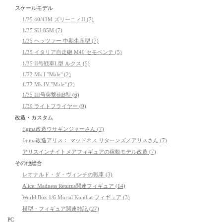
スケールモデル
1/35 40/43M ズリーニィII (7)
1/35 SU-85M (7)
1/35 ヘッツァー 中期生産型 (7)
1/35 イタリア自走砲 M40 セモベンテ (5)
1/35 II号戦車L型 ルクス (5)
1/72 Mk.I "Male" (2)
1/72 Mk.IV "Male" (2)
1/35 III号突撃砲B型 (6)
1/39 ライトフライヤー (9)
改造・カスタム
figma改造ウサギンジャーさん (7)
figma改造アリス： マッドネス リターンズ／アリスさん (7)
アリスインナイトメアフィギュアの稼動モデル改造 (7)
その他総合
レオナルド・ダ・ヴィンチの戦車 (3)
Alice: Madness Returns関連フィギュア (14)
World Box 1/6 Mortal Kombat フィギュア (3)
模型・フィギュア関連雑記 (27)
PC