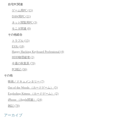
自宅PC関連
ゲーム用PC (15)
DAW用PC (21)
ネット閲覧用PC (3)
モニタ関連 (8)
その他総合
トラブル (15)
ESXi (18)
Happy Hacking Keyboard Professional (4)
HDD物理破壊 (2)
今週の秋葉原 (70)
PC雑記 (36)
その他
映画／ドキュメンタリー (7)
Out of the Woods （カードゲーム） (5)
Exploding Kittens （カードゲーム） (2)
iPhone （Apple関連） (24)
雑記 (78)
アーカイブ