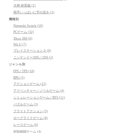
大神 絶景版 (2)
両手いっぱいに芋の花を (2)
機種別
Nintendo Switch (10)
PCゲーム (32)
Xbox 360 (6)
Wii U (7)
プレイステーション３ (9)
ニンテンドー3DS／2DS (2)
ジャンル別
FPS／TPS (18)
RPG (5)
アクションゲーム (12)
アドベンチャー／ノベルゲーム (4)
シミュレーションゲーム／RTS (11)
パズルゲーム (3)
フライトアクション (3)
ローグライクゲーム (8)
レースゲーム (6)
対戦格闘ゲーム (4)