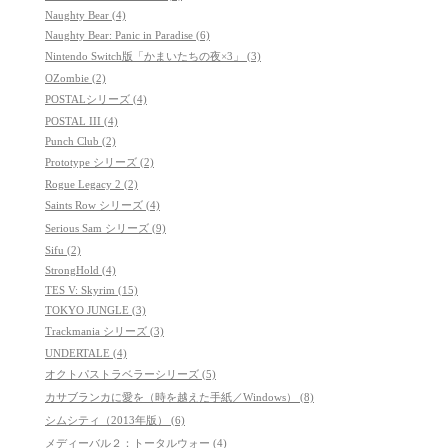
Naughty Bear (4)
Naughty Bear: Panic in Paradise (6)
Nintendo Switch版「かまいたちの夜×3」 (3)
OZombie (2)
POSTALシリーズ (4)
POSTAL III (4)
Punch Club (2)
Prototype シリーズ (2)
Rogue Legacy 2 (2)
Saints Row シリーズ (4)
Serious Sam シリーズ (9)
Sifu (2)
StrongHold (4)
TES V: Skyrim (15)
TOKYO JUNGLE (3)
Trackmania シリーズ (3)
UNDERTALE (4)
オクトパストラベラーシリーズ (5)
カサブランカに愛を（時を越えた手紙／Windows） (8)
シムシティ（2013年版） (6)
メディーバル２：トータルウォー (4)