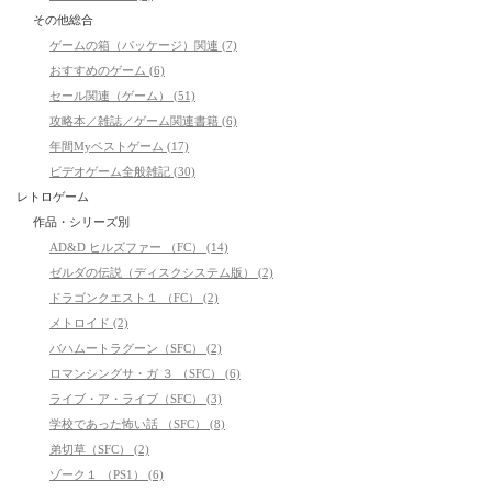
その他総合
ゲームの箱（パッケージ）関連 (7)
おすすめのゲーム (6)
セール関連（ゲーム） (51)
攻略本／雑誌／ゲーム関連書籍 (6)
年間Myベストゲーム (17)
ビデオゲーム全般雑記 (30)
レトロゲーム
作品・シリーズ別
AD&D ヒルズファー （FC） (14)
ゼルダの伝説（ディスクシステム版） (2)
ドラゴンクエスト１ （FC） (2)
メトロイド (2)
バハムートラグーン（SFC） (2)
ロマンシングサ・ガ ３ （SFC） (6)
ライブ・ア・ライブ（SFC） (3)
学校であった怖い話 （SFC） (8)
弟切草（SFC） (2)
ゾーク１ （PS1） (6)