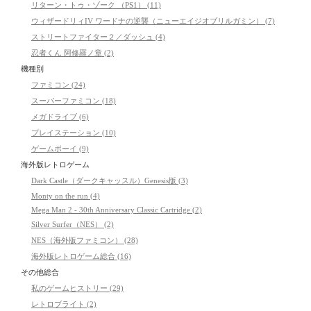
リターン・トゥ・ゾーク （PS1） (11)
ウィザードリィIV ワードナの逆襲（ニューエイジオブリルガミン） (7)
ストリートファイター２／ダッシュ (4)
忍者くん 阿修羅ノ章 (2)
機種別
ファミコン (24)
スーパーファミコン (18)
メガドライブ (6)
プレイステーション (10)
ゲームボーイ (9)
海外版レトロゲーム
Dark Castle（ダークキャッスル）Genesis版 (3)
Monty on the run (4)
Mega Man 2 - 30th Anniversary Classic Cartridge (2)
Silver Surfer（NES） (2)
NES（海外版ファミコン） (28)
海外版レトロゲーム総合 (16)
その他総合
私のゲームヒストリー (29)
レトロブライト (2)