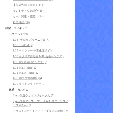
曲作成告知（2009） (41)
サントラ・ＣＤ紹介 (29)
セール関連（音楽） (14)
音楽雑記 (30)
模型・フィギュア
スケールモデル
1/35 40/43M ズリーニィII (7)
1/35 SU-85M (7)
1/35 ヘッツァー 中期生産型 (7)
1/35 イタリア自走砲 M40 セモベンテ (5)
1/35 II号戦車L型 ルクス (5)
1/72 Mk.I "Male" (2)
1/72 Mk.IV "Male" (2)
1/35 III号突撃砲B型 (6)
1/39 ライトフライヤー (9)
改造・カスタム
figma改造ウサギンジャーさん (7)
figma改造アリス： マッドネス リターンズ／
アリスさん (7)
アリスインナイトメアフィギュアの稼動モデ