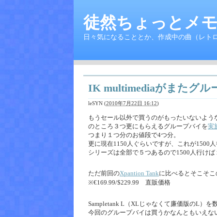
徒然ちょっとメモ
日々気になることとか、作成中の曲（レト
IK multimediaがまたグ
leSYN
(
2010年7月22日 16:12
)
もうセール以外で買うのがもったいないような気もす
のところ３つ更にもらえるグループバイを
実
つまり１つ分のお値段で4つ分。
更に現在1150人ぐらいですが、これが150
シリーズは全部で５つあるので1500人行け
ただ前回の
Xpantion Tank
に比べるとそこそこ
※€169.99/$229.99 直販価格
Sampletank L（XLじゃなくて廉価版の
今回のグループバイは買うかなんともいえな