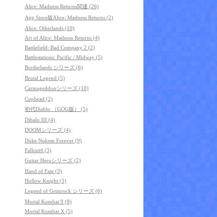
Alice: Madness Returns関連 (26)
App Store版Alice: Madness Returns (2)
Alice: Otherlands (10)
Art of Alice: Madness Returns (4)
Battlefield: Bad Company 2 (2)
Battlestations: Pacific / Midway (5)
Borderlands シリーズ (6)
Brutal Legend (5)
Carmageddonシリーズ (10)
Cuphead (2)
初代Diablo （GOG版） (5)
Dibalo III (4)
DOOMシリーズ (4)
Duke Nukem Forever (9)
Fallout4 (3)
Guitar Heroシリーズ (2)
Hand of Fate (3)
Hollow Knight (3)
Legend of Grimrock シリーズ (6)
Mortal Kombat 9 (8)
Mortal Kombat X (5)