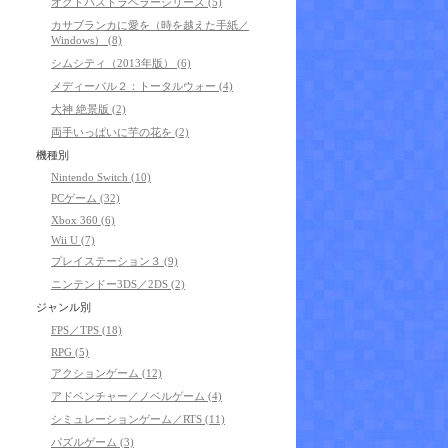
オクトパストラベラーシリーズ (5)
カサブランカに愛を（時を越えた手紙／
Windows） (8)
シムシティ（2013年版） (6)
メディーバル２：トータルウォー (4)
大神 絶景版 (2)
両手いっぱいに芋の花を (2)
機種別
Nintendo Switch (10)
PCゲーム (32)
Xbox 360 (6)
Wii U (7)
プレイステーション３ (9)
ニンテンドー3DS／2DS (2)
ジャンル別
FPS／TPS (18)
RPG (5)
アクションゲーム (12)
アドベンチャー／ノベルゲーム (4)
シミュレーションゲーム／RTS (11)
パズルゲーム (3)