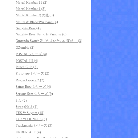
Mortal Kombat 11 (2)
Mortal Kombat 1 (3)
Mortal Kombat その他 (3)
Mount & Blade:War Band (4)
Naughty Bear (4)
Naughty Bear: Panic in Paradise (6)
Nintendo Switch版「かまいたちの夜×3」 (3)
OZombie (2)
POSTALシリーズ (4)
POSTAL III (4)
Punch Club (2)
Prototype シリーズ (2)
Rogue Legacy 2 (2)
Saints Row シリーズ (4)
Serious Sam シリーズ (9)
Sifu (2)
StrongHold (4)
TES V: Skyrim (15)
TOKYO JUNGLE (3)
Trackmania シリーズ (3)
UNDERTALE (4)