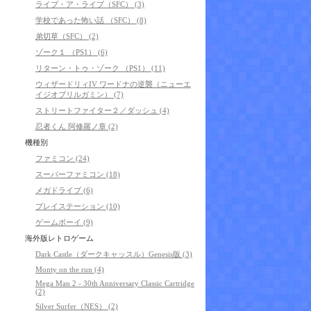
ライブ・ア・ライブ（SFC） (3)
学校であった怖い話 （SFC） (8)
弟切草（SFC） (2)
ゾーク１ （PS1） (6)
リターン・トゥ・ゾーク （PS1） (11)
ウィザードリィIV ワードナの逆襲（ニューエ
イジオブリルガミン） (7)
ストリートファイター２／ダッシュ (4)
忍者くん 阿修羅ノ章 (2)
機種別
ファミコン (24)
スーパーファミコン (18)
メガドライブ (6)
プレイステーション (10)
ゲームボーイ (9)
海外版レトロゲーム
Dark Castle（ダークキャッスル）Genesis版 (3)
Monty on the run (4)
Mega Man 2 - 30th Anniversary Classic Cartridge
(2)
Silver Surfer（NES） (2)