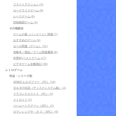
フライトアクション (3)
ローグライクゲーム (8)
レースゲーム (6)
対戦格闘ゲーム (4)
その他総合
ゲームの箱（パッケージ）関連 (7)
おすすめのゲーム (6)
セール関連（ゲーム） (51)
攻略本／雑誌／ゲーム関連書籍 (6)
年間Myベストゲーム (17)
ビデオゲーム全般雑記 (30)
レトロゲーム
作品・シリーズ別
AD&D ヒルズファー （FC） (14)
ゼルダの伝説（ディスクシステム版） (2)
ドラゴンクエスト１ （FC） (2)
メトロイド (2)
バハムートラグーン（SFC） (2)
ロマンシングサ・ガ ３ （SFC） (6)