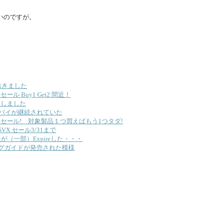
いのですが。
ておきました
記念セール Buy1 Get2 間近！
を購入しました
ループバイが継続されていた
5周年記念セール! 対象製品１つ買えばもう1つタダ!
eg SVX セール3/31まで
pointが（一部）Expireした・・・
シングガイドが発売された模様