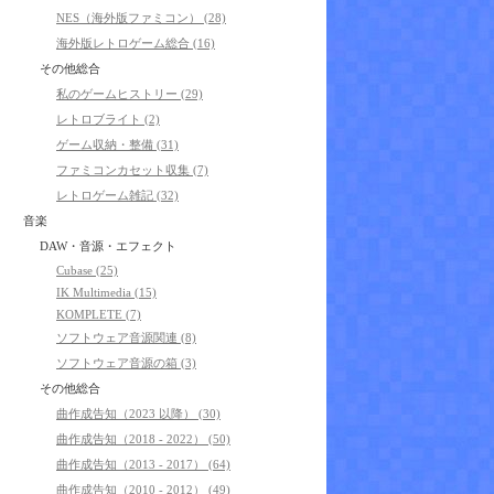
NES（海外版ファミコン） (28)
海外版レトロゲーム総合 (16)
その他総合
私のゲームヒストリー (29)
レトロブライト (2)
ゲーム収納・整備 (31)
ファミコンカセット収集 (7)
レトロゲーム雑記 (32)
音楽
DAW・音源・エフェクト
Cubase (25)
IK Multimedia (15)
KOMPLETE (7)
ソフトウェア音源関連 (8)
ソフトウェア音源の箱 (3)
その他総合
曲作成告知（2023 以降） (30)
曲作成告知（2018 - 2022） (50)
曲作成告知（2013 - 2017） (64)
曲作成告知（2010 - 2012） (49)