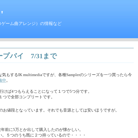
'
ロゲーム曲アレンジ）の情報など
ループバイ 7/31まで
るIK multimediaですが、各種Samplerのシリーズを一つ買ったら今
施中
。
0人行けば4つもらえることになって１つで5つ分です。
ば１つで全部コンプリートです。
のお値段となっています。それでも音源としては安いほうですが。
L）を数年前に5万とか出して購入したのが懐かしい。
い。５つのうち既に２つ持っているので・・・・