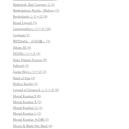
Battlefield: Bad Company 2 (2)
Battlestations: Pacific / Midway (5)
Borderlands シリーズ (6)
Brutal Legend (5)
Carmageddonシリーズ (10)
Cuphead (2)
初代Diablo （GOG版） (5)
Dibalo III (4)
DOOMシリーズ (4)
Duke Nukem Forever (9)
Fallout4 (3)
Guitar Heroシリーズ (2)
Hand of Fate (3)
Hollow Knight (3)
Legend of Grimrock シリーズ (6)
Mortal Kombat 9 (8)
Mortal Kombat X (5)
Mortal Kombat 11 (2)
Mortal Kombat 1 (3)
Mortal Kombat その他 (3)
Mount & Blade:War Band (4)