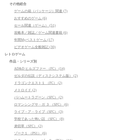
その他総合
ゲームの箱（パッケージ）関連 (7)
おすすめのゲーム (6)
セール関連（ゲーム） (51)
攻略本／雑誌／ゲーム関連書籍 (6)
年間Myベストゲーム (17)
ビデオゲーム全般雑記 (30)
レトロゲーム
作品・シリーズ別
AD&D ヒルズファー （FC） (14)
ゼルダの伝説（ディスクシステム版） (2)
ドラゴンクエスト１ （FC） (2)
メトロイド (2)
バハムートラグーン（SFC） (2)
ロマンシングサ・ガ ３ （SFC） (6)
ライブ・ア・ライブ（SFC） (3)
学校であった怖い話 （SFC） (8)
弟切草（SFC） (2)
ゾーク１ （PS1） (6)