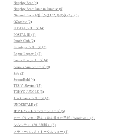
Naughty Bear (4)
Naughty Bear: Panic in Paradise (6)
Nintendo Switch版「かまいたちの夜×3」 (3)
OZombie (2)
POSTALシリーズ (4)
POSTAL III (4)
Punch Club (2)
Prototype シリーズ (2)
Rogue Legacy 2 (2)
Saints Row シリーズ (4)
Serious Sam シリーズ (9)
Sifu (2)
StrongHold (4)
TES V: Skyrim (15)
TOKYO JUNGLE (3)
Trackmania シリーズ (3)
UNDERTALE (4)
オクトパストラベラーシリーズ (5)
カサブランカに愛を（時を越えた手紙／Windows） (8)
シムシティ（2013年版） (6)
メディーバル２：トータルウォー (4)