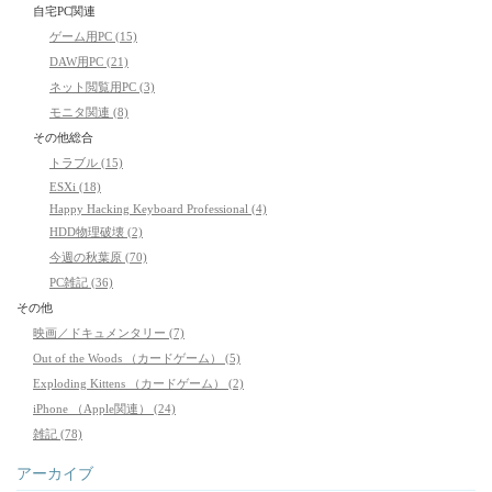
自宅PC関連
ゲーム用PC (15)
DAW用PC (21)
ネット閲覧用PC (3)
モニタ関連 (8)
その他総合
トラブル (15)
ESXi (18)
Happy Hacking Keyboard Professional (4)
HDD物理破壊 (2)
今週の秋葉原 (70)
PC雑記 (36)
その他
映画／ドキュメンタリー (7)
Out of the Woods （カードゲーム） (5)
Exploding Kittens （カードゲーム） (2)
iPhone （Apple関連） (24)
雑記 (78)
アーカイブ