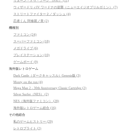
リターン・トゥ・ゾーク （PS1） (11)
ウィザードリィIV ワードナの逆襲（ニューエイジオブリルガミン） (7)
ストリートファイター２／ダッシュ (4)
忍者くん 阿修羅ノ章 (2)
機種別
ファミコン (24)
スーパーファミコン (18)
メガドライブ (6)
プレイステーション (10)
ゲームボーイ (9)
海外版レトロゲーム
Dark Castle（ダークキャッスル）Genesis版 (3)
Monty on the run (4)
Mega Man 2 - 30th Anniversary Classic Cartridge (2)
Silver Surfer（NES） (2)
NES（海外版ファミコン） (28)
海外版レトロゲーム総合 (16)
その他総合
私のゲームヒストリー (29)
レトロブライト (2)