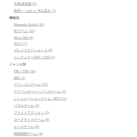
大神 絶景版 (2)
両手いっぱいに芋の花を (2)
機種別
Nintendo Switch (10)
PCゲーム (32)
Xbox 360 (6)
Wii U (7)
プレイステーション３ (9)
ニンテンドー3DS／2DS (2)
ジャンル別
FPS／TPS (18)
RPG (5)
アクションゲーム (12)
アドベンチャー／ノベルゲーム (4)
シミュレーションゲーム／RTS (11)
パズルゲーム (3)
フライトアクション (3)
ローグライクゲーム (8)
レースゲーム (6)
対戦格闘ゲーム (4)