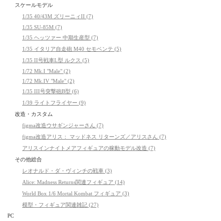
スケールモデル
1/35 40/43M ズリーニィII (7)
1/35 SU-85M (7)
1/35 ヘッツァー 中期生産型 (7)
1/35 イタリア自走砲 M40 セモベンテ (5)
1/35 II号戦車L型 ルクス (5)
1/72 Mk.I "Male" (2)
1/72 Mk.IV "Male" (2)
1/35 III号突撃砲B型 (6)
1/39 ライトフライヤー (9)
改造・カスタム
figma改造ウサギンジャーさん (7)
figma改造アリス： マッドネス リターンズ／アリスさん (7)
アリスインナイトメアフィギュアの稼動モデル改造 (7)
その他総合
レオナルド・ダ・ヴィンチの戦車 (3)
Alice: Madness Returns関連フィギュア (14)
World Box 1/6 Mortal Kombat フィギュア (3)
模型・フィギュア関連雑記 (27)
PC