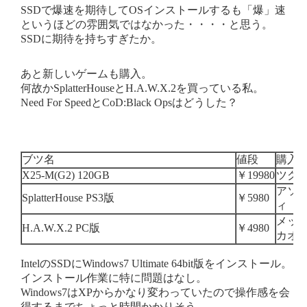
SSDで爆速を期待してOSインストールするも「爆」速
というほどの雰囲気ではなかった・・・・と思う。
SSDに期待を持ちすぎたか。
あと新しいゲームも購入。
何故かSplatterHouseとH.A.W.X.2を買っている私。
Need For SpeedとCoD:Black Opsはどうした？
ブツ名
値段
購入
X25-M(G2) 120GB
￥19980
ツクモ 
アソ
SplatterHouse PS3版
￥5980
ィ
メッ
H.A.W.X.2 PC版
￥4980
カオ
IntelのSSDにWindows7 Ultimate 64bit版をインストール。
インストール作業に特に問題はなし。
Windows7はXPからかなり変わっていたので操作感を会
得するまでちょっと時間かかりそう。