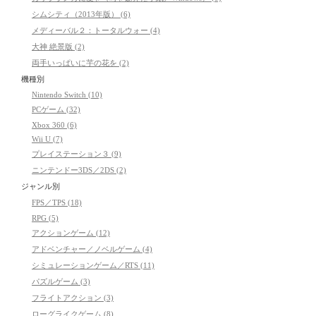
シムシティ（2013年版） (6)
メディーバル２：トータルウォー (4)
大神 絶景版 (2)
両手いっぱいに芋の花を (2)
機種別
Nintendo Switch (10)
PCゲーム (32)
Xbox 360 (6)
Wii U (7)
プレイステーション３ (9)
ニンテンドー3DS／2DS (2)
ジャンル別
FPS／TPS (18)
RPG (5)
アクションゲーム (12)
アドベンチャー／ノベルゲーム (4)
シミュレーションゲーム／RTS (11)
パズルゲーム (3)
フライトアクション (3)
ローグライクゲーム (8)