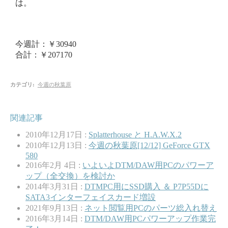
は。
今週計：￥30940
合計：￥207170
カテゴリ
:
今週の秋葉原
関連記事
2010年12月17日 :
Splatterhouse と H.A.W.X.2
2010年12月13日 :
今週の秋葉原[12/12] GeForce GTX
580
2016年2月 4日 :
いよいよDTM/DAW用PCのパワーア
ップ（全交換）を検討か
2014年3月31日 :
DTMPC用にSSD購入 ＆ P7P55Dに
SATA3インターフェイスカード増設
2021年9月13日 :
ネット閲覧用PCのパーツ総入れ替え
2016年3月14日 :
DTM/DAW用PCパワーアップ作業完