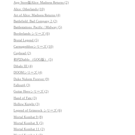
App Store版Alice: Madness Returns (2)
Alice: Otherlands (10)
Art of Alice: Madness Returns (4)
Battlefield: Bad Company 2 (2)
Battlestations: Pacific / Midway (5)
Borderlands シリーズ (6)
Brutal Legend (5)
Carmageddonシリーズ (10)
Cuphead (2)
初代Diablo （GOG版） (5)
Dibalo III (4)
DOOMシリーズ (4)
Duke Nukem Forever (9)
Fallout4 (3)
Guitar Heroシリーズ (2)
Hand of Fate (3)
Hollow Knight (3)
Legend of Grimrock シリーズ (6)
Mortal Kombat 9 (8)
Mortal Kombat X (5)
Mortal Kombat 11 (2)