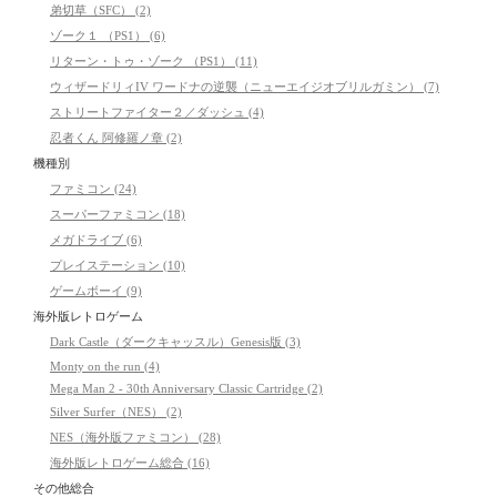
弟切草（SFC） (2)
ゾーク１ （PS1） (6)
リターン・トゥ・ゾーク （PS1） (11)
ウィザードリィIV ワードナの逆襲（ニューエイジオブリルガミン） (7)
ストリートファイター２／ダッシュ (4)
忍者くん 阿修羅ノ章 (2)
機種別
ファミコン (24)
スーパーファミコン (18)
メガドライブ (6)
プレイステーション (10)
ゲームボーイ (9)
海外版レトロゲーム
Dark Castle（ダークキャッスル）Genesis版 (3)
Monty on the run (4)
Mega Man 2 - 30th Anniversary Classic Cartridge (2)
Silver Surfer（NES） (2)
NES（海外版ファミコン） (28)
海外版レトロゲーム総合 (16)
その他総合