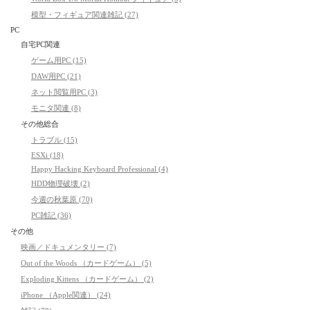
模型・フィギュア関連雑記 (27)
PC
自宅PC関連
ゲーム用PC (15)
DAW用PC (21)
ネット閲覧用PC (3)
モニタ関連 (8)
その他総合
トラブル (15)
ESXi (18)
Happy Hacking Keyboard Professional (4)
HDD物理破壊 (2)
今週の秋葉原 (70)
PC雑記 (36)
その他
映画／ドキュメンタリー (7)
Out of the Woods （カードゲーム） (5)
Exploding Kittens （カードゲーム） (2)
iPhone （Apple関連） (24)