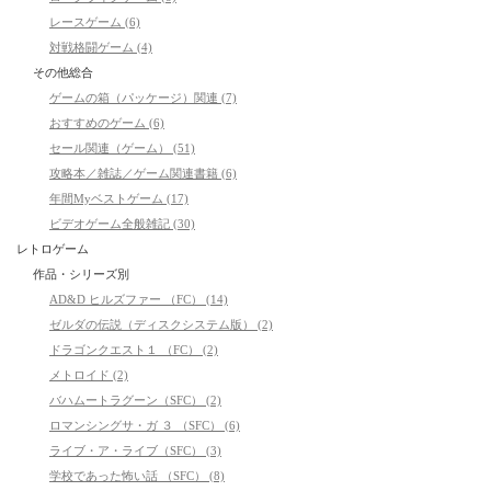
レースゲーム (6)
対戦格闘ゲーム (4)
その他総合
ゲームの箱（パッケージ）関連 (7)
おすすめのゲーム (6)
セール関連（ゲーム） (51)
攻略本／雑誌／ゲーム関連書籍 (6)
年間Myベストゲーム (17)
ビデオゲーム全般雑記 (30)
レトロゲーム
作品・シリーズ別
AD&D ヒルズファー （FC） (14)
ゼルダの伝説（ディスクシステム版） (2)
ドラゴンクエスト１ （FC） (2)
メトロイド (2)
バハムートラグーン（SFC） (2)
ロマンシングサ・ガ ３ （SFC） (6)
ライブ・ア・ライブ（SFC） (3)
学校であった怖い話 （SFC） (8)