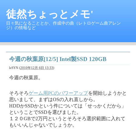
徒然ちょっとメモ'
日々気になることとか、作成中の曲（レトロゲーム曲アレン
ジ）の情報など
今週の秋葉原[12/5] Intel製SSD 120GB
leSYN
(
2010年12月 6日 13:33
)
今週の秋葉原。
そろそろ
ゲーム用PCのパワーアップ
を開始しようかと
思いまして、まずはOSの入れ直しから。
HDDかSSDかという件については「せっかくだから」
ということでSSDを選びました。
１２０GBで2万円というとそろそろ選択範囲に入れて
もいいんじゃないでしょうか。