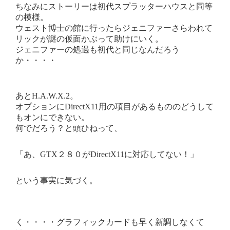
ちなみにストーリーは初代スプラッターハウスと同等
の模様。
ウェスト博士の館に行ったらジェニファーさらわれて
リックが謎の仮面かぶって助けにいく。
ジェニファーの処遇も初代と同じなんだろう
か・・・・
あとH.A.W.X.2。
オプションにDirectX11用の項目があるもののどうして
もオンにできない。
何でだろう？と頭ひねって、
「あ、GTX２８０がDirectX11に対応してない！」
という事実に気づく。
く・・・・グラフィックカードも早く新調しなくて