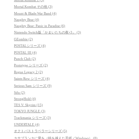
Mortal Kombat 1 (3)
Mortal Kombat その他 (3)
Mount & Blade:War Band (4)
Naughty Bear (4)
Naughty Bear: Panic in Paradise (6)
Nintendo Switch版「かまいたちの夜×3」 (3)
OZombie (2)
POSTALシリーズ (4)
POSTAL III (4)
Punch Club (2)
Prototype シリーズ (2)
Rogue Legacy 2 (2)
Saints Row シリーズ (4)
Serious Sam シリーズ (9)
Sifu (2)
StrongHold (4)
TES V: Skyrim (15)
TOKYO JUNGLE (3)
Trackmania シリーズ (3)
UNDERTALE (4)
オクトパストラベラーシリーズ (5)
カサブランカに愛を（時を越えた手紙／Windows） (8)