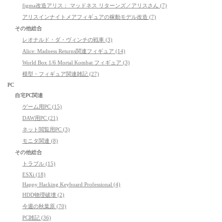
figma改造アリス： マッドネス リターンズ／アリスさん (7)
アリスインナイトメアフィギュアの稼動モデル改造 (7)
その他総合
レオナルド・ダ・ヴィンチの戦車 (3)
Alice: Madness Returns関連フィギュア (14)
World Box 1/6 Mortal Kombat フィギュア (3)
模型・フィギュア関連雑記 (27)
PC
自宅PC関連
ゲーム用PC (15)
DAW用PC (21)
ネット閲覧用PC (3)
モニタ関連 (8)
その他総合
トラブル (15)
ESXi (18)
Happy Hacking Keyboard Professional (4)
HDD物理破壊 (2)
今週の秋葉原 (70)
PC雑記 (36)