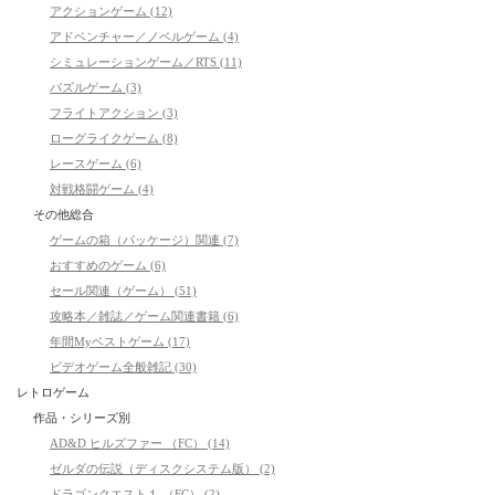
アクションゲーム (12)
アドベンチャー／ノベルゲーム (4)
シミュレーションゲーム／RTS (11)
パズルゲーム (3)
フライトアクション (3)
ローグライクゲーム (8)
レースゲーム (6)
対戦格闘ゲーム (4)
その他総合
ゲームの箱（パッケージ）関連 (7)
おすすめのゲーム (6)
セール関連（ゲーム） (51)
攻略本／雑誌／ゲーム関連書籍 (6)
年間Myベストゲーム (17)
ビデオゲーム全般雑記 (30)
レトロゲーム
作品・シリーズ別
AD&D ヒルズファー （FC） (14)
ゼルダの伝説（ディスクシステム版） (2)
ドラゴンクエスト１ （FC） (2)