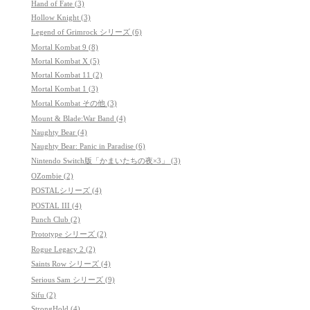
Hand of Fate (3)
Hollow Knight (3)
Legend of Grimrock シリーズ (6)
Mortal Kombat 9 (8)
Mortal Kombat X (5)
Mortal Kombat 11 (2)
Mortal Kombat 1 (3)
Mortal Kombat その他 (3)
Mount & Blade:War Band (4)
Naughty Bear (4)
Naughty Bear: Panic in Paradise (6)
Nintendo Switch版「かまいたちの夜×3」 (3)
OZombie (2)
POSTALシリーズ (4)
POSTAL III (4)
Punch Club (2)
Prototype シリーズ (2)
Rogue Legacy 2 (2)
Saints Row シリーズ (4)
Serious Sam シリーズ (9)
Sifu (2)
StrongHold (4)