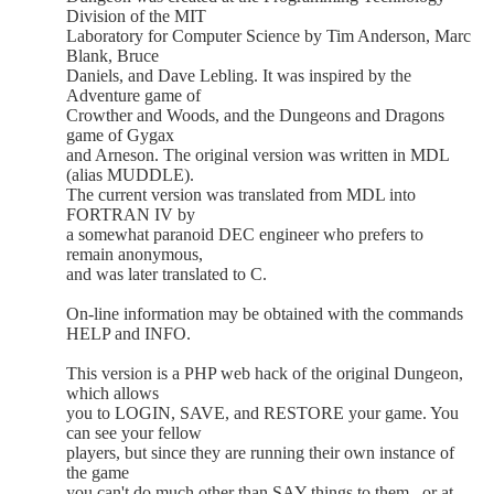
Division of the MIT
Laboratory for Computer Science by Tim Anderson, Marc
Blank, Bruce
Daniels, and Dave Lebling. It was inspired by the
Adventure game of
Crowther and Woods, and the Dungeons and Dragons
game of Gygax
and Arneson. The original version was written in MDL
(alias MUDDLE).
The current version was translated from MDL into
FORTRAN IV by
a somewhat paranoid DEC engineer who prefers to
remain anonymous,
and was later translated to C.
On-line information may be obtained with the commands
HELP and INFO.
This version is a PHP web hack of the original Dungeon,
which allows
you to LOGIN, SAVE, and RESTORE your game. You
can see your fellow
players, but since they are running their own instance of
the game
you can't do much other than SAY things to them.. or at