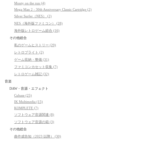
Monty on the run (4)
Mega Man 2 - 30th Anniversary Classic Cartridge (2)
Silver Surfer（NES） (2)
NES（海外版ファミコン） (28)
海外版レトロゲーム総合 (16)
その他総合
私のゲームヒストリー (29)
レトロブライト (2)
ゲーム収納・整備 (31)
ファミコンカセット収集 (7)
レトロゲーム雑記 (32)
音楽
DAW・音源・エフェクト
Cubase (25)
IK Multimedia (15)
KOMPLETE (7)
ソフトウェア音源関連 (8)
ソフトウェア音源の箱 (3)
その他総合
曲作成告知（2023 以降） (30)