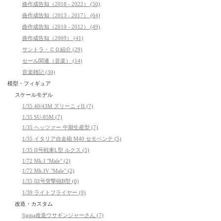
曲作成告知（2018 - 2022） (50)
曲作成告知（2013 - 2017） (64)
曲作成告知（2010 - 2012） (49)
曲作成告知（2009） (41)
サントラ・ＣＤ紹介 (29)
セール関連（音楽） (14)
音楽雑記 (30)
模型・フィギュア
スケールモデル
1/35 40/43M ズリーニィII (7)
1/35 SU-85M (7)
1/35 ヘッツァー 中期生産型 (7)
1/35 イタリア自走砲 M40 セモベンテ (5)
1/35 II号戦車L型 ルクス (5)
1/72 Mk.I "Male" (2)
1/72 Mk.IV "Male" (2)
1/35 III号突撃砲B型 (6)
1/39 ライトフライヤー (9)
改造・カスタム
figma改造ウサギンジャーさん (7)