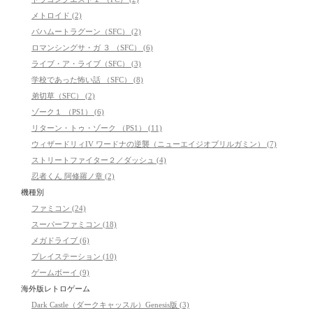
メトロイド (2)
バハムートラグーン（SFC） (2)
ロマンシングサ・ガ ３ （SFC） (6)
ライブ・ア・ライブ（SFC） (3)
学校であった怖い話 （SFC） (8)
弟切草（SFC） (2)
ゾーク１ （PS1） (6)
リターン・トゥ・ゾーク （PS1） (11)
ウィザードリィIV ワードナの逆襲（ニューエイジオブリルガミン） (7)
ストリートファイター２／ダッシュ (4)
忍者くん 阿修羅ノ章 (2)
機種別
ファミコン (24)
スーパーファミコン (18)
メガドライブ (6)
プレイステーション (10)
ゲームボーイ (9)
海外版レトロゲーム
Dark Castle（ダークキャッスル）Genesis版 (3)