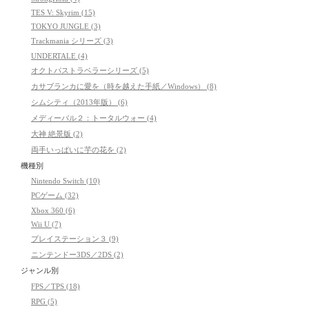
TES V: Skyrim (15)
TOKYO JUNGLE (3)
Trackmania シリーズ (3)
UNDERTALE (4)
オクトパストラベラーシリーズ (5)
カサブランカに愛を（時を越えた手紙／Windows） (8)
シムシティ（2013年版） (6)
メディーバル２：トータルウォー (4)
大神 絶景版 (2)
両手いっぱいに芋の花を (2)
機種別
Nintendo Switch (10)
PCゲーム (32)
Xbox 360 (6)
Wii U (7)
プレイステーション３ (9)
ニンテンドー3DS／2DS (2)
ジャンル別
FPS／TPS (18)
RPG (5)