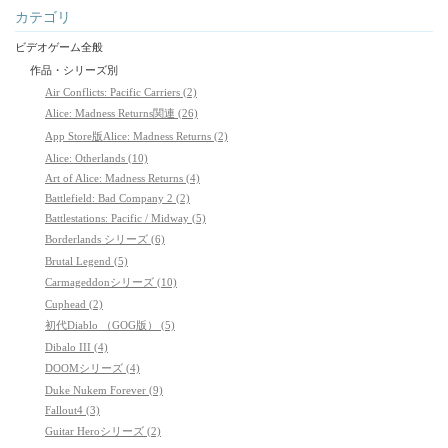
カテゴリ
ビデオゲーム全般
作品・シリーズ別
Air Conflicts: Pacific Carriers (2)
Alice: Madness Returns関連 (26)
App Store版Alice: Madness Returns (2)
Alice: Otherlands (10)
Art of Alice: Madness Returns (4)
Battlefield: Bad Company 2 (2)
Battlestations: Pacific / Midway (5)
Borderlands シリーズ (6)
Brutal Legend (5)
Carmageddonシリーズ (10)
Cuphead (2)
初代Diablo （GOG版） (5)
Dibalo III (4)
DOOMシリーズ (4)
Duke Nukem Forever (9)
Fallout4 (3)
Guitar Heroシリーズ (2)