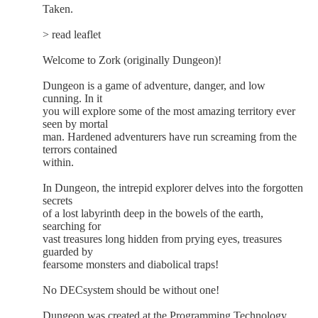
Taken.
> read leaflet
Welcome to Zork (originally Dungeon)!
Dungeon is a game of adventure, danger, and low
cunning. In it
you will explore some of the most amazing territory ever
seen by mortal
man. Hardened adventurers have run screaming from the
terrors contained
within.
In Dungeon, the intrepid explorer delves into the forgotten
secrets
of a lost labyrinth deep in the bowels of the earth,
searching for
vast treasures long hidden from prying eyes, treasures
guarded by
fearsome monsters and diabolical traps!
No DECsystem should be without one!
Dungeon was created at the Programming Technology