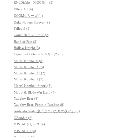
初代Diablo （GOG版） (5)
Dibalo III (4)
DOOMシリーズ (4)
Duke Nukem Forever (9)
Fallout4 (3)
Guitar Heroシリーズ (2)
Hand of Fate (3)
Hollow Knight (3)
Legend of Grimrock シリーズ (6)
Mortal Kombat 9 (8)
Mortal Kombat X (5)
Mortal Kombat 11 (2)
Mortal Kombat 1 (3)
Mortal Kombat その他 (3)
Mount & Blade:War Band (4)
Naughty Bear (4)
Naughty Bear: Panic in Paradise (6)
Nintendo Switch版「かまいたちの夜×3」 (3)
OZombie (2)
POSTALシリーズ (4)
POSTAL III (4)