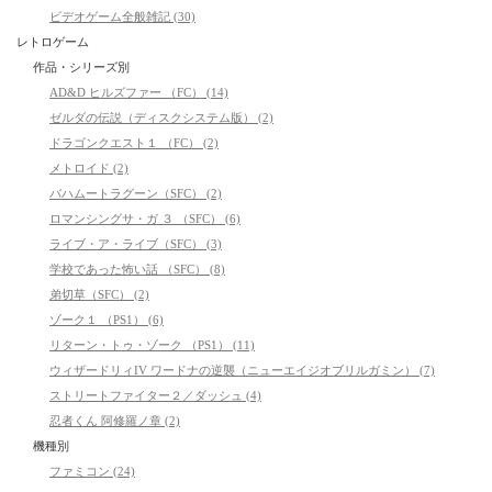
ビデオゲーム全般雑記 (30)
レトロゲーム
作品・シリーズ別
AD&D ヒルズファー （FC） (14)
ゼルダの伝説（ディスクシステム版） (2)
ドラゴンクエスト１ （FC） (2)
メトロイド (2)
バハムートラグーン（SFC） (2)
ロマンシングサ・ガ ３ （SFC） (6)
ライブ・ア・ライブ（SFC） (3)
学校であった怖い話 （SFC） (8)
弟切草（SFC） (2)
ゾーク１ （PS1） (6)
リターン・トゥ・ゾーク （PS1） (11)
ウィザードリィIV ワードナの逆襲（ニューエイジオブリルガミン） (7)
ストリートファイター２／ダッシュ (4)
忍者くん 阿修羅ノ章 (2)
機種別
ファミコン (24)