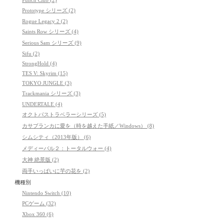
Punch Club (2)
Prototype シリーズ (2)
Rogue Legacy 2 (2)
Saints Row シリーズ (4)
Serious Sam シリーズ (9)
Sifu (2)
StrongHold (4)
TES V: Skyrim (15)
TOKYO JUNGLE (3)
Trackmania シリーズ (3)
UNDERTALE (4)
オクトパストラベラーシリーズ (5)
カサブランカに愛を（時を越えた手紙／Windows） (8)
シムシティ（2013年版） (6)
メディーバル２：トータルウォー (4)
大神 絶景版 (2)
両手いっぱいに芋の花を (2)
機種別
Nintendo Switch (10)
PCゲーム (32)
Xbox 360 (6)