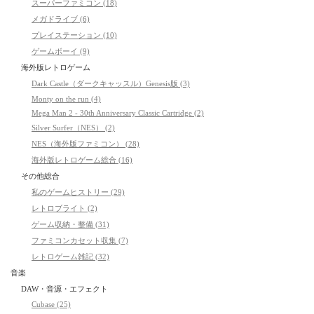
スーパーファミコン (18)
メガドライブ (6)
プレイステーション (10)
ゲームボーイ (9)
海外版レトロゲーム
Dark Castle（ダークキャッスル）Genesis版 (3)
Monty on the run (4)
Mega Man 2 - 30th Anniversary Classic Cartridge (2)
Silver Surfer（NES） (2)
NES（海外版ファミコン） (28)
海外版レトロゲーム総合 (16)
その他総合
私のゲームヒストリー (29)
レトロブライト (2)
ゲーム収納・整備 (31)
ファミコンカセット収集 (7)
レトロゲーム雑記 (32)
音楽
DAW・音源・エフェクト
Cubase (25)