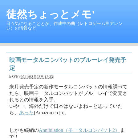
徒然ちょっとメモ'
日々気になることとか、作成中の曲（レトロゲーム曲アレン
ジ）の情報など
映画モータルコンバットのブルーレイ発売予
定
leSYN
(
2011年3月23日 12:33
)
来月発売予定の新作モータルコンバットの情報調べて
たら、映画モータルコンバットがブルーレイで発売さ
れるとの情報を入手。
いやー、海外だけで日本はないよね～と思っていた
ら、
あった
[Amazon.co.jp]。
しかも続編の
Annihilation（モータルコンバット2）
ま
で！