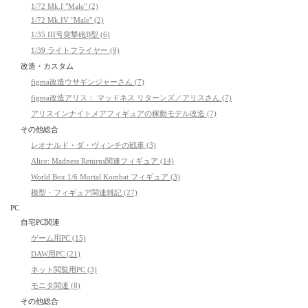
1/72 Mk.I "Male" (2)
1/72 Mk.IV "Male" (2)
1/35 III号突撃砲B型 (6)
1/39 ライトフライヤー (9)
改造・カスタム
figma改造ウサギンジャーさん (7)
figma改造アリス： マッドネス リターンズ／アリスさん (7)
アリスインナイトメアフィギュアの稼動モデル改造 (7)
その他総合
レオナルド・ダ・ヴィンチの戦車 (3)
Alice: Madness Returns関連フィギュア (14)
World Box 1/6 Mortal Kombat フィギュア (3)
模型・フィギュア関連雑記 (27)
PC
自宅PC関連
ゲーム用PC (15)
DAW用PC (21)
ネット閲覧用PC (3)
モニタ関連 (8)
その他総合