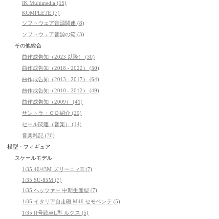
IK Multimedia (15)
KOMPLETE (7)
ソフトウェア音源関連 (8)
ソフトウェア音源の箱 (3)
その他総合
曲作成告知（2023 以降） (30)
曲作成告知（2018 - 2022） (50)
曲作成告知（2013 - 2017） (64)
曲作成告知（2010 - 2012） (49)
曲作成告知（2009） (41)
サントラ・ＣＤ紹介 (29)
セール関連（音楽） (14)
音楽雑記 (30)
模型・フィギュア
スケールモデル
1/35 40/43M ズリーニィII (7)
1/35 SU-85M (7)
1/35 ヘッツァー 中期生産型 (7)
1/35 イタリア自走砲 M40 セモベンテ (5)
1/35 II号戦車L型 ルクス (5)