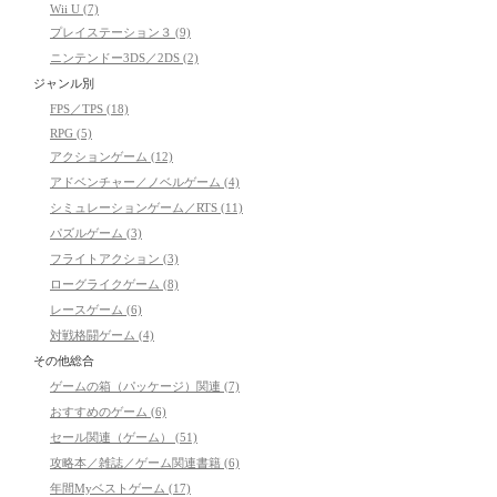
Wii U (7)
プレイステーション３ (9)
ニンテンドー3DS／2DS (2)
ジャンル別
FPS／TPS (18)
RPG (5)
アクションゲーム (12)
アドベンチャー／ノベルゲーム (4)
シミュレーションゲーム／RTS (11)
パズルゲーム (3)
フライトアクション (3)
ローグライクゲーム (8)
レースゲーム (6)
対戦格闘ゲーム (4)
その他総合
ゲームの箱（パッケージ）関連 (7)
おすすめのゲーム (6)
セール関連（ゲーム） (51)
攻略本／雑誌／ゲーム関連書籍 (6)
年間Myベストゲーム (17)