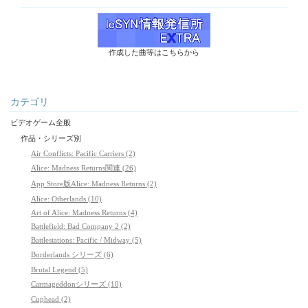
作成した曲等はこちらから
カテゴリ
ビデオゲーム全般
作品・シリーズ別
Air Conflicts: Pacific Carriers (2)
Alice: Madness Returns関連 (26)
App Store版Alice: Madness Returns (2)
Alice: Otherlands (10)
Art of Alice: Madness Returns (4)
Battlefield: Bad Company 2 (2)
Battlestations: Pacific / Midway (5)
Borderlands シリーズ (6)
Brutal Legend (5)
Carmageddonシリーズ (10)
Cuphead (2)