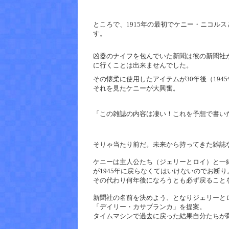
ところで、1915年の最初でケニー・ニコル
す。
凶器のナイフを包んでいた新聞は彼の新聞社
に行くことは出来ませんでした。
その懐柔に使用したアイテムが30年後（194
それを見たケニーが大興奮。
「この雑誌の内容は凄い！これを予想で書い
そりゃ当たり前だ。未来から持ってきた雑誌
ケニーは主人公たち（ジェリーとロイ）と一
が1945年に戻らなくてはいけないのでお断り
その代わり何年後になろうとも必ず戻ること
新聞社の名前を決めよう、となりジェリーと
「デイリー・カサブランカ」を提案。
タイムマシンで過去に戻った結果自分たちが