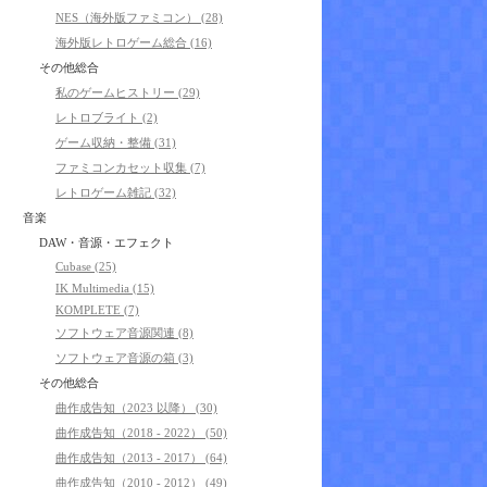
NES（海外版ファミコン） (28)
海外版レトロゲーム総合 (16)
その他総合
私のゲームヒストリー (29)
レトロブライト (2)
ゲーム収納・整備 (31)
ファミコンカセット収集 (7)
レトロゲーム雑記 (32)
音楽
DAW・音源・エフェクト
Cubase (25)
IK Multimedia (15)
KOMPLETE (7)
ソフトウェア音源関連 (8)
ソフトウェア音源の箱 (3)
その他総合
曲作成告知（2023 以降） (30)
曲作成告知（2018 - 2022） (50)
曲作成告知（2013 - 2017） (64)
曲作成告知（2010 - 2012） (49)