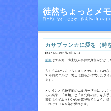
徒然ちょっとメモ
日々気になることとか、作成中の曲（レト
カサブランカに愛を（時
leSYN
(
2011年4月28日 12:11
)
前回
はエルガー博士殺人事件の真相が分かっ
もちろんいつまでも１９１５年にはいられな
30年前のエルガー博士は自らが作成したタ
ます。
ということで30年前のエルガー博士にしつこ
その結果、「書類」と「研究所の鍵」を入手
書類はタイムマシンの研究理論でしょう。鍵
これで１９４５年に帰れます。