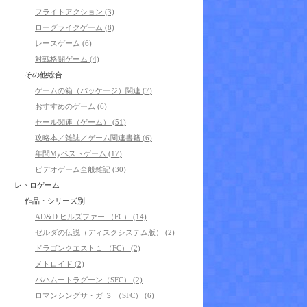
フライトアクション (3)
ローグライクゲーム (8)
レースゲーム (6)
対戦格闘ゲーム (4)
その他総合
ゲームの箱（パッケージ）関連 (7)
おすすめのゲーム (6)
セール関連（ゲーム） (51)
攻略本／雑誌／ゲーム関連書籍 (6)
年間Myベストゲーム (17)
ビデオゲーム全般雑記 (30)
レトロゲーム
作品・シリーズ別
AD&D ヒルズファー （FC） (14)
ゼルダの伝説（ディスクシステム版） (2)
ドラゴンクエスト１ （FC） (2)
メトロイド (2)
バハムートラグーン（SFC） (2)
ロマンシングサ・ガ ３ （SFC） (6)