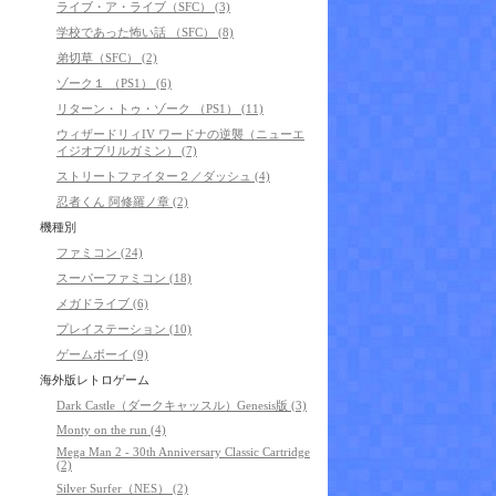
ライブ・ア・ライブ（SFC） (3)
学校であった怖い話 （SFC） (8)
弟切草（SFC） (2)
ゾーク１ （PS1） (6)
リターン・トゥ・ゾーク （PS1） (11)
ウィザードリィIV ワードナの逆襲（ニューエ
イジオブリルガミン） (7)
ストリートファイター２／ダッシュ (4)
忍者くん 阿修羅ノ章 (2)
機種別
ファミコン (24)
スーパーファミコン (18)
メガドライブ (6)
プレイステーション (10)
ゲームボーイ (9)
海外版レトロゲーム
Dark Castle（ダークキャッスル）Genesis版 (3)
Monty on the run (4)
Mega Man 2 - 30th Anniversary Classic Cartridge
(2)
Silver Surfer（NES） (2)