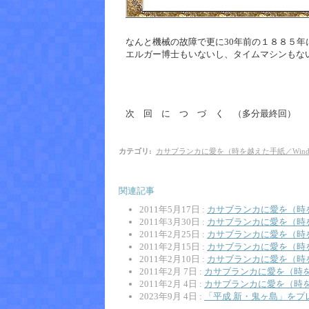
なんと機械の故障で更に30年前の１８８５年
エルガー博士もいないし、タイムマシンもな
次 回 に つ づ く （多分最終回）
カテゴリ
:
カサブランカに愛を（時を越えた手紙／Wind
関連記事
2011年5月17日 :
カサブランカに愛を（時
2011年3月30日 :
カサブランカに愛を（時
2011年2月25日 :
カサブランカに愛を（時
2011年2月15日 :
カサブランカに愛を（時
2011年2月10日 :
カサブランカに愛を（時
2011年2月 7日 :
カサブランカに愛を（時
2011年2月 4日 :
カサブランカに愛を（時
2023年9月 4日 :
「平成 新・鬼ヶ島」をプ