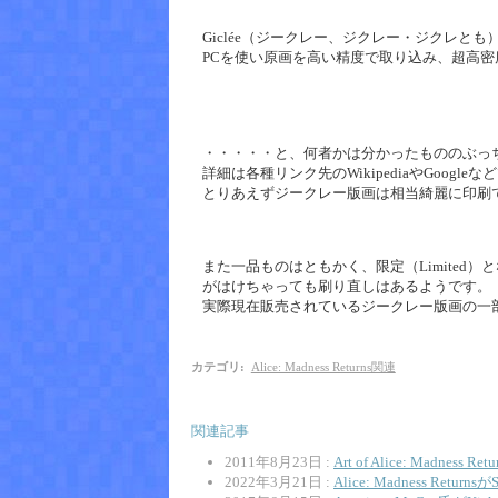
Giclée（ジークレー、ジクレー・ジクレ
PCを使い原画を高い精度で取り込み、超高
・・・・・と、何者かは分かったもののぶっ
詳細は各種リンク先のWikipediaやGoogleな
とりあえずジークレー版画は相当綺麗に印刷
また一品ものはともかく、限定（Limite
がはけちゃっても刷り直しはあるようです。
実際現在販売されているジークレー版画の一部は2
カテゴリ
:
Alice: Madness Returns関連
関連記事
2011年8月23日 :
Art of Alice: Madness
2022年3月21日 :
Alice: Madness Ret