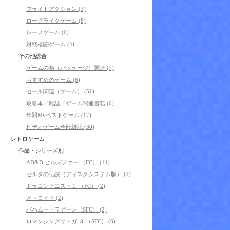
フライトアクション (3)
ローグライクゲーム (8)
レースゲーム (6)
対戦格闘ゲーム (4)
その他総合
ゲームの箱（パッケージ）関連 (7)
おすすめのゲーム (6)
セール関連（ゲーム） (51)
攻略本／雑誌／ゲーム関連書籍 (6)
年間Myベストゲーム (17)
ビデオゲーム全般雑記 (30)
レトロゲーム
作品・シリーズ別
AD&D ヒルズファー （FC） (14)
ゼルダの伝説（ディスクシステム版） (2)
ドラゴンクエスト１ （FC） (2)
メトロイド (2)
バハムートラグーン（SFC） (2)
ロマンシングサ・ガ ３ （SFC） (6)