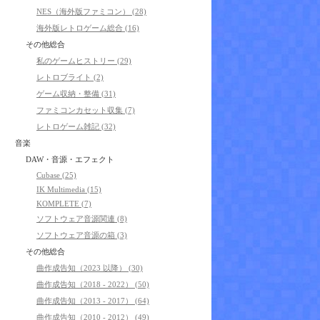
NES（海外版ファミコン） (28)
海外版レトロゲーム総合 (16)
その他総合
私のゲームヒストリー (29)
レトロブライト (2)
ゲーム収納・整備 (31)
ファミコンカセット収集 (7)
レトロゲーム雑記 (32)
音楽
DAW・音源・エフェクト
Cubase (25)
IK Multimedia (15)
KOMPLETE (7)
ソフトウェア音源関連 (8)
ソフトウェア音源の箱 (3)
その他総合
曲作成告知（2023 以降） (30)
曲作成告知（2018 - 2022） (50)
曲作成告知（2013 - 2017） (64)
曲作成告知（2010 - 2012） (49)