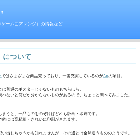
'
ロゲーム曲アレンジ）の情報など
rt）について
e
ではさまざまな商品売っており、一番充実しているのが
Art
の項目。
では普通のポスターじゃないものもちらほら。
調べないと何だか分からないものがあるので、ちょっと調べてみました。
しまうと、一品ものをのぞけばどれも版画・印刷です。
本的には高精細・きれいに印刷がされます。
思い出しちゃうかも知れませんが、その辺とは全然違うもののようです。