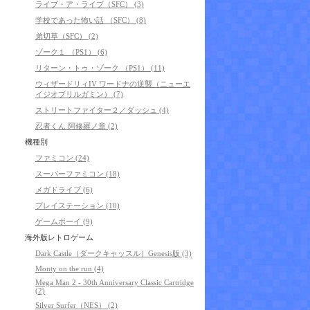
ライブ・ア・ライブ（SFC） (3)
学校であった怖い話 （SFC） (8)
弟切草（SFC） (2)
ゾーク１ （PS1） (6)
リターン・トゥ・ゾーク （PS1） (11)
ウィザードリィIV ワードナの逆襲（ニューエ
イジオブリルガミン） (7)
ストリートファイター２／ダッシュ (4)
忍者くん 阿修羅ノ章 (2)
機種別
ファミコン (24)
スーパーファミコン (18)
メガドライブ (6)
プレイステーション (10)
ゲームボーイ (9)
海外版レトロゲーム
Dark Castle（ダークキャッスル）Genesis版 (3)
Monty on the run (4)
Mega Man 2 - 30th Anniversary Classic Cartridge
(2)
Silver Surfer（NES） (2)