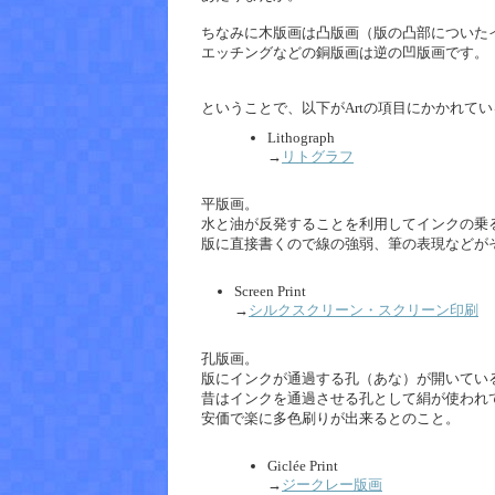
ちなみに木版画は凸版画（版の凸部についた
エッチングなどの銅版画は逆の凹版画です。
ということで、以下がArtの項目にかかれて
Lithograph
→
リトグラフ
平版画。
水と油が反発することを利用してインクの乗
版に直接書くので線の強弱、筆の表現などが
Screen Print
→
シルクスクリーン・スクリーン印刷
孔版画。
版にインクが通過する孔（あな）が開いてい
昔はインクを通過させる孔として絹が使われ
安価で楽に多色刷りが出来るとのこと。
Giclée Print
→
ジークレー版画