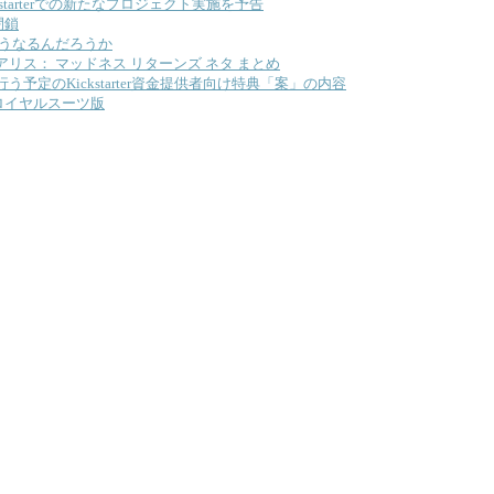
Kickstarterでの新たなプロジェクト実施を予告
閉鎖
どうなるんだろうか
リス： マッドネス リターンズ ネタ まとめ
s、７月に行う予定のKickstarter資金提供者向け特典「案」の内容
ロイヤルスーツ版