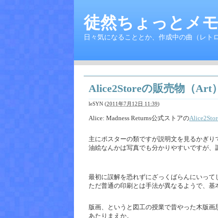
徒然ちょっとメモ
日々気になることとか、作成中の曲（レト
Alice2Storeの販売物（A
leSYN
(
2011年7月12日 11:39
)
Alice: Madness Returns公式ストアの
Alice2Stor
主にポスターの類ですが説明文を見るかぎり
油絵なんかは写真でも分かりやすいですが、
最初に誤解を恐れずにざっくばらんにいって
ただ普通の印刷とは手法が異なるようで、基
版画、というと図工の授業で昔やった木版画
あたりまえか。