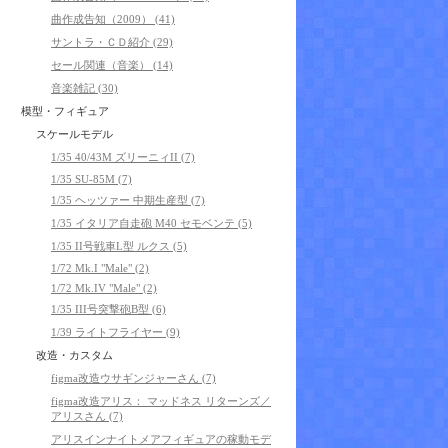
曲作成告知（2009） (41)
サントラ・ＣＤ紹介 (29)
セール関連（音楽） (14)
音楽雑記 (30)
模型・フィギュア
スケールモデル
1/35 40/43M ズリーニィII (7)
1/35 SU-85M (7)
1/35 ヘッツァー 中期生産型 (7)
1/35 イタリア自走砲 M40 セモベンテ (5)
1/35 II号戦車L型 ルクス (5)
1/72 Mk.I "Male" (2)
1/72 Mk.IV "Male" (2)
1/35 III号突撃砲B型 (6)
1/39 ライトフライヤー (9)
改造・カスタム
figma改造ウサギンジャーさん (7)
figma改造アリス： マッドネス リターンズ／
アリスさん (7)
アリスインナイトメアフィギュアの稼動モデ