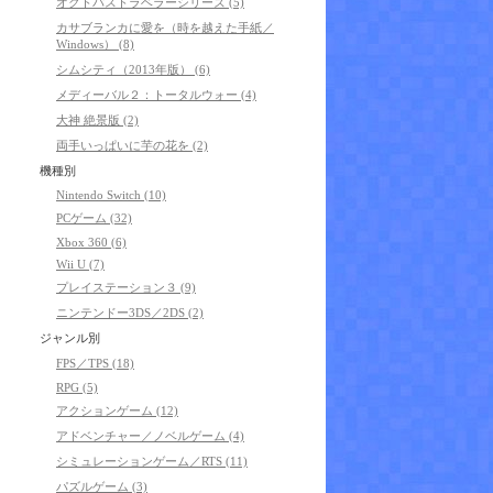
オクトパストラベラーシリーズ (5)
カサブランカに愛を（時を越えた手紙／
Windows） (8)
シムシティ（2013年版） (6)
メディーバル２：トータルウォー (4)
大神 絶景版 (2)
両手いっぱいに芋の花を (2)
機種別
Nintendo Switch (10)
PCゲーム (32)
Xbox 360 (6)
Wii U (7)
プレイステーション３ (9)
ニンテンドー3DS／2DS (2)
ジャンル別
FPS／TPS (18)
RPG (5)
アクションゲーム (12)
アドベンチャー／ノベルゲーム (4)
シミュレーションゲーム／RTS (11)
パズルゲーム (3)