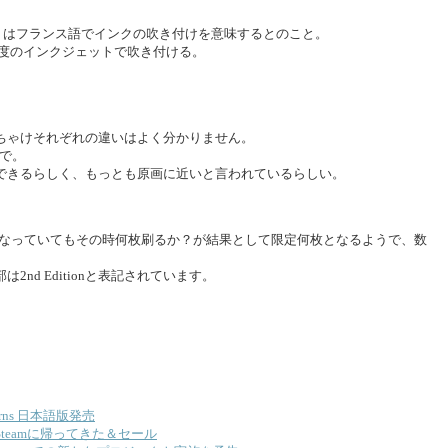
とも）はフランス語でインクの吹き付けを意味するとのこと。
密度のインクジェットで吹き付ける。
ちゃけそれぞれの違いはよく分かりません。
どで。
できるらしく、もっとも原画に近いと言われているらしい。
d）となっていてもその時何枚刷るか？が結果として限定何枚となるようで、数
nd Editionと表記されています。
 Returns 日本語版発売
urnsがSteamに帰ってきた＆セール