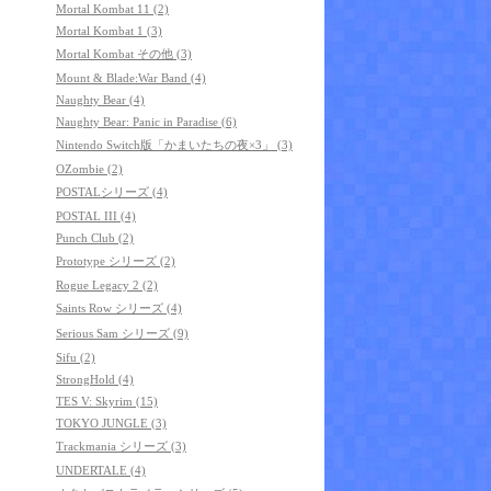
Mortal Kombat 11 (2)
Mortal Kombat 1 (3)
Mortal Kombat その他 (3)
Mount & Blade:War Band (4)
Naughty Bear (4)
Naughty Bear: Panic in Paradise (6)
Nintendo Switch版「かまいたちの夜×3」 (3)
OZombie (2)
POSTALシリーズ (4)
POSTAL III (4)
Punch Club (2)
Prototype シリーズ (2)
Rogue Legacy 2 (2)
Saints Row シリーズ (4)
Serious Sam シリーズ (9)
Sifu (2)
StrongHold (4)
TES V: Skyrim (15)
TOKYO JUNGLE (3)
Trackmania シリーズ (3)
UNDERTALE (4)