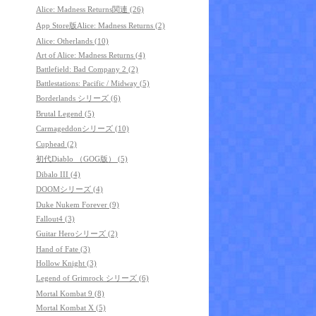
Alice: Madness Returns関連 (26)
App Store版Alice: Madness Returns (2)
Alice: Otherlands (10)
Art of Alice: Madness Returns (4)
Battlefield: Bad Company 2 (2)
Battlestations: Pacific / Midway (5)
Borderlands シリーズ (6)
Brutal Legend (5)
Carmageddonシリーズ (10)
Cuphead (2)
初代Diablo （GOG版） (5)
Dibalo III (4)
DOOMシリーズ (4)
Duke Nukem Forever (9)
Fallout4 (3)
Guitar Heroシリーズ (2)
Hand of Fate (3)
Hollow Knight (3)
Legend of Grimrock シリーズ (6)
Mortal Kombat 9 (8)
Mortal Kombat X (5)