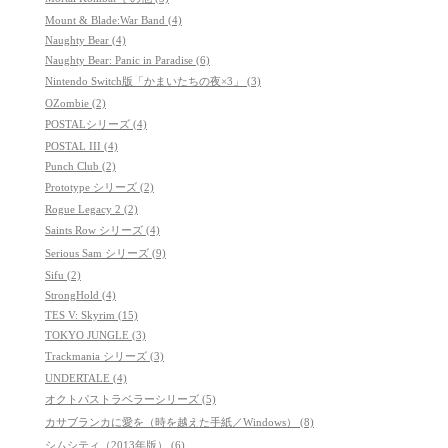
Mount & Blade:War Band (4)
Naughty Bear (4)
Naughty Bear: Panic in Paradise (6)
Nintendo Switch版「かまいたちの夜×3」 (3)
OZombie (2)
POSTALシリーズ (4)
POSTAL III (4)
Punch Club (2)
Prototype シリーズ (2)
Rogue Legacy 2 (2)
Saints Row シリーズ (4)
Serious Sam シリーズ (9)
Sifu (2)
StrongHold (4)
TES V: Skyrim (15)
TOKYO JUNGLE (3)
Trackmania シリーズ (3)
UNDERTALE (4)
オクトパストラベラーシリーズ (5)
カサブランカに愛を（時を越えた手紙／Windows） (8)
シムシティ（2013年版） (6)