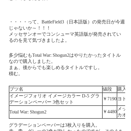
・・・・って、BattleField3（日本語版）の発売日が今週
じゃないか～！！！
メッセサンオーでコンシューマ英語版が発売されてい
るのを見て気づきましたよ。
多少悩むもTotal War: Shogun2はやりたかったタイトル
なので購入しました。
まぁ、後からでも楽しめるタイトルですし。
積む。
ブツ名
値段
購入
イメージフォリオ イメージカラー D-5 グラ
￥7190
ヨドバ
デーションペーパー 3色セット
メッ
￥4480
Total War: Shogun2
カオ
グラデーションペーパーは3枚入りを購入。