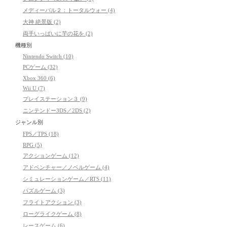
メディーバル２：トータルウォー (4)
大神 絶景版 (2)
両手いっぱいに芋の花を (2)
機種別
Nintendo Switch (10)
PCゲーム (32)
Xbox 360 (6)
Wii U (7)
プレイステーション３ (9)
ニンテンドー3DS／2DS (2)
ジャンル別
FPS／TPS (18)
RPG (5)
アクションゲーム (12)
アドベンチャー／ノベルゲーム (4)
シミュレーションゲーム／RTS (11)
パズルゲーム (3)
フライトアクション (3)
ローグライクゲーム (8)
レースゲーム (6)