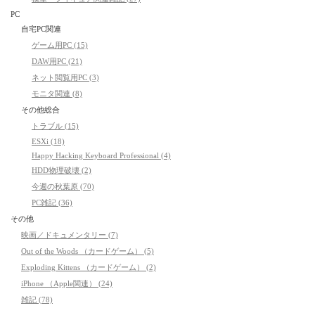
PC
自宅PC関連
ゲーム用PC (15)
DAW用PC (21)
ネット閲覧用PC (3)
モニタ関連 (8)
その他総合
トラブル (15)
ESXi (18)
Happy Hacking Keyboard Professional (4)
HDD物理破壊 (2)
今週の秋葉原 (70)
PC雑記 (36)
その他
映画／ドキュメンタリー (7)
Out of the Woods （カードゲーム） (5)
Exploding Kittens （カードゲーム） (2)
iPhone （Apple関連） (24)
雑記 (78)