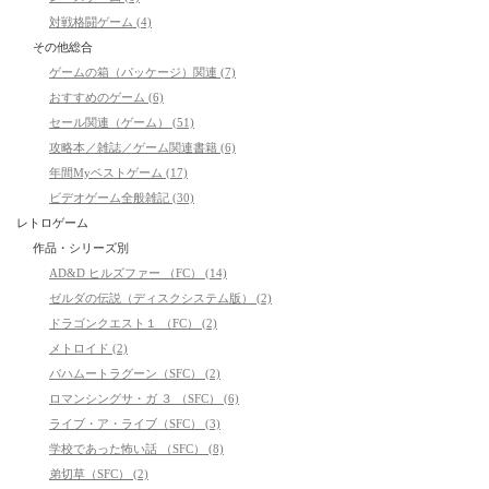
対戦格闘ゲーム (4)
その他総合
ゲームの箱（パッケージ）関連 (7)
おすすめのゲーム (6)
セール関連（ゲーム） (51)
攻略本／雑誌／ゲーム関連書籍 (6)
年間Myベストゲーム (17)
ビデオゲーム全般雑記 (30)
レトロゲーム
作品・シリーズ別
AD&D ヒルズファー （FC） (14)
ゼルダの伝説（ディスクシステム版） (2)
ドラゴンクエスト１ （FC） (2)
メトロイド (2)
バハムートラグーン（SFC） (2)
ロマンシングサ・ガ ３ （SFC） (6)
ライブ・ア・ライブ（SFC） (3)
学校であった怖い話 （SFC） (8)
弟切草（SFC） (2)