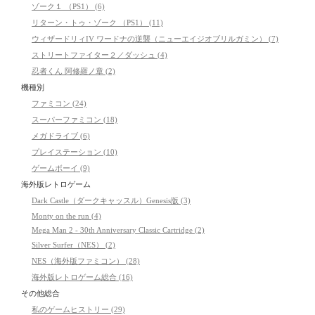
ゾーク１ （PS1） (6)
リターン・トゥ・ゾーク （PS1） (11)
ウィザードリィIV ワードナの逆襲（ニューエイジオブリルガミン） (7)
ストリートファイター２／ダッシュ (4)
忍者くん 阿修羅ノ章 (2)
機種別
ファミコン (24)
スーパーファミコン (18)
メガドライブ (6)
プレイステーション (10)
ゲームボーイ (9)
海外版レトロゲーム
Dark Castle（ダークキャッスル）Genesis版 (3)
Monty on the run (4)
Mega Man 2 - 30th Anniversary Classic Cartridge (2)
Silver Surfer（NES） (2)
NES（海外版ファミコン） (28)
海外版レトロゲーム総合 (16)
その他総合
私のゲームヒストリー (29)