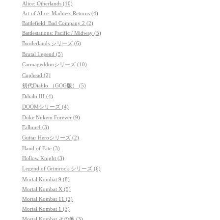
Alice: Otherlands (10)
Art of Alice: Madness Returns (4)
Battlefield: Bad Company 2 (2)
Battlestations: Pacific / Midway (5)
Borderlands シリーズ (6)
Brutal Legend (5)
Carmageddonシリーズ (10)
Cuphead (2)
初代Diablo （GOG版） (5)
Dibalo III (4)
DOOMシリーズ (4)
Duke Nukem Forever (9)
Fallout4 (3)
Guitar Heroシリーズ (2)
Hand of Fate (3)
Hollow Knight (3)
Legend of Grimrock シリーズ (6)
Mortal Kombat 9 (8)
Mortal Kombat X (5)
Mortal Kombat 11 (2)
Mortal Kombat 1 (3)
Mortal Kombat その他 (3)