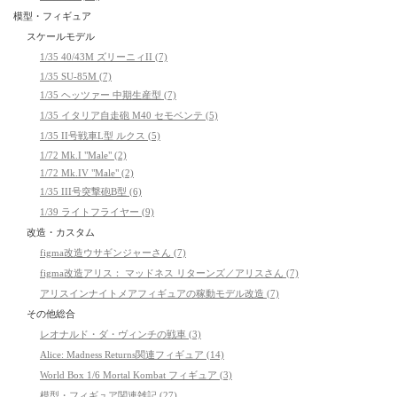
模型・フィギュア
スケールモデル
1/35 40/43M ズリーニィII (7)
1/35 SU-85M (7)
1/35 ヘッツァー 中期生産型 (7)
1/35 イタリア自走砲 M40 セモベンテ (5)
1/35 II号戦車L型 ルクス (5)
1/72 Mk.I "Male" (2)
1/72 Mk.IV "Male" (2)
1/35 III号突撃砲B型 (6)
1/39 ライトフライヤー (9)
改造・カスタム
figma改造ウサギンジャーさん (7)
figma改造アリス： マッドネス リターンズ／アリスさん (7)
アリスインナイトメアフィギュアの稼動モデル改造 (7)
その他総合
レオナルド・ダ・ヴィンチの戦車 (3)
Alice: Madness Returns関連フィギュア (14)
World Box 1/6 Mortal Kombat フィギュア (3)
模型・フィギュア関連雑記 (27)