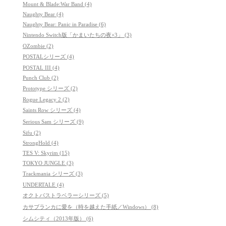
Mount & Blade:War Band (4)
Naughty Bear (4)
Naughty Bear: Panic in Paradise (6)
Nintendo Switch版「かまいたちの夜×3」 (3)
OZombie (2)
POSTALシリーズ (4)
POSTAL III (4)
Punch Club (2)
Prototype シリーズ (2)
Rogue Legacy 2 (2)
Saints Row シリーズ (4)
Serious Sam シリーズ (9)
Sifu (2)
StrongHold (4)
TES V: Skyrim (15)
TOKYO JUNGLE (3)
Trackmania シリーズ (3)
UNDERTALE (4)
オクトパストラベラーシリーズ (5)
カサブランカに愛を（時を越えた手紙／Windows） (8)
シムシティ（2013年版） (6)