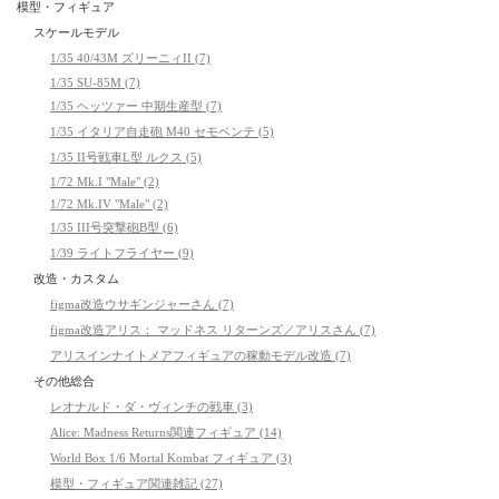
模型・フィギュア
スケールモデル
1/35 40/43M ズリーニィII (7)
1/35 SU-85M (7)
1/35 ヘッツァー 中期生産型 (7)
1/35 イタリア自走砲 M40 セモベンテ (5)
1/35 II号戦車L型 ルクス (5)
1/72 Mk.I "Male" (2)
1/72 Mk.IV "Male" (2)
1/35 III号突撃砲B型 (6)
1/39 ライトフライヤー (9)
改造・カスタム
figma改造ウサギンジャーさん (7)
figma改造アリス： マッドネス リターンズ／アリスさん (7)
アリスインナイトメアフィギュアの稼動モデル改造 (7)
その他総合
レオナルド・ダ・ヴィンチの戦車 (3)
Alice: Madness Returns関連フィギュア (14)
World Box 1/6 Mortal Kombat フィギュア (3)
模型・フィギュア関連雑記 (27)