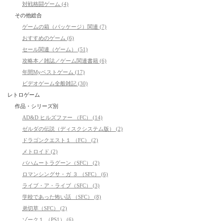
対戦格闘ゲーム (4)
その他総合
ゲームの箱（パッケージ）関連 (7)
おすすめのゲーム (6)
セール関連（ゲーム） (51)
攻略本／雑誌／ゲーム関連書籍 (6)
年間Myベストゲーム (17)
ビデオゲーム全般雑記 (30)
レトロゲーム
作品・シリーズ別
AD&D ヒルズファー （FC） (14)
ゼルダの伝説（ディスクシステム版） (2)
ドラゴンクエスト１ （FC） (2)
メトロイド (2)
バハムートラグーン（SFC） (2)
ロマンシングサ・ガ ３ （SFC） (6)
ライブ・ア・ライブ（SFC） (3)
学校であった怖い話 （SFC） (8)
弟切草（SFC） (2)
ゾーク１ （PS1） (6)