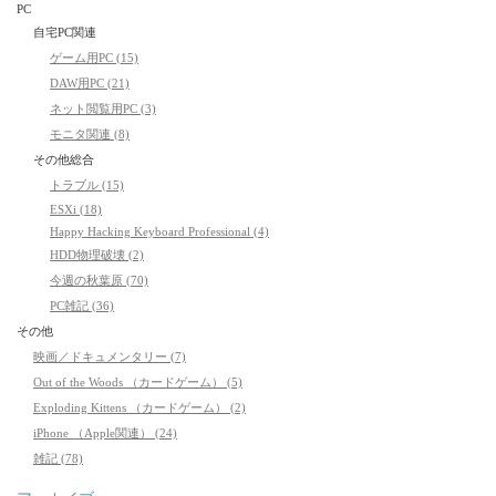
PC
自宅PC関連
ゲーム用PC (15)
DAW用PC (21)
ネット閲覧用PC (3)
モニタ関連 (8)
その他総合
トラブル (15)
ESXi (18)
Happy Hacking Keyboard Professional (4)
HDD物理破壊 (2)
今週の秋葉原 (70)
PC雑記 (36)
その他
映画／ドキュメンタリー (7)
Out of the Woods （カードゲーム） (5)
Exploding Kittens （カードゲーム） (2)
iPhone （Apple関連） (24)
雑記 (78)