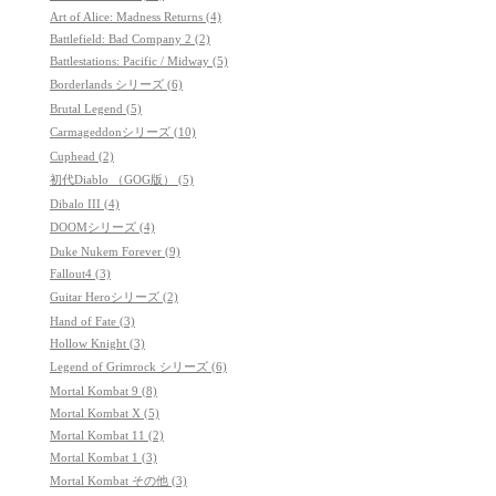
Art of Alice: Madness Returns (4)
Battlefield: Bad Company 2 (2)
Battlestations: Pacific / Midway (5)
Borderlands シリーズ (6)
Brutal Legend (5)
Carmageddonシリーズ (10)
Cuphead (2)
初代Diablo （GOG版） (5)
Dibalo III (4)
DOOMシリーズ (4)
Duke Nukem Forever (9)
Fallout4 (3)
Guitar Heroシリーズ (2)
Hand of Fate (3)
Hollow Knight (3)
Legend of Grimrock シリーズ (6)
Mortal Kombat 9 (8)
Mortal Kombat X (5)
Mortal Kombat 11 (2)
Mortal Kombat 1 (3)
Mortal Kombat その他 (3)