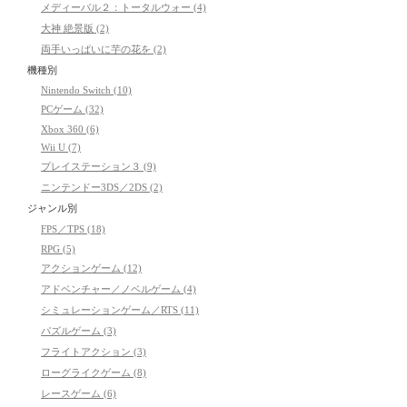
メディーバル２：トータルウォー (4)
大神 絶景版 (2)
両手いっぱいに芋の花を (2)
機種別
Nintendo Switch (10)
PCゲーム (32)
Xbox 360 (6)
Wii U (7)
プレイステーション３ (9)
ニンテンドー3DS／2DS (2)
ジャンル別
FPS／TPS (18)
RPG (5)
アクションゲーム (12)
アドベンチャー／ノベルゲーム (4)
シミュレーションゲーム／RTS (11)
パズルゲーム (3)
フライトアクション (3)
ローグライクゲーム (8)
レースゲーム (6)