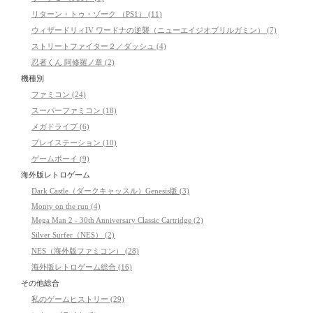
リターン・トゥ・ゾーク （PS1） (11)
ウィザードリィIV ワードナの逆襲（ニューエイジオブリルガミン） (7)
ストリートファイター２／ダッシュ (4)
忍者くん 阿修羅ノ章 (2)
機種別
ファミコン (24)
スーパーファミコン (18)
メガドライブ (6)
プレイステーション (10)
ゲームボーイ (9)
海外版レトロゲーム
Dark Castle（ダークキャッスル）Genesis版 (3)
Monty on the run (4)
Mega Man 2 - 30th Anniversary Classic Cartridge (2)
Silver Surfer（NES） (2)
NES（海外版ファミコン） (28)
海外版レトロゲーム総合 (16)
その他総合
私のゲームヒストリー (29)