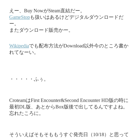
えー、Buy NowがSteam直結だー。
GameStop
も扱いはあるけどデジタルダウンロードだ
ー。
またダウンロード販売かー。
Wikipedia
でも配布方法がDownload以外今のところ書か
れてなーい。
・・・・・ふぅ。
CroteamはFirst Encounter&Second Encounter HD版の時に
最初DL版、あとからBox版後で出してるんですよね。
忘れたころに。
そういえばそもそももうすぐ発売日（10/18）と思って