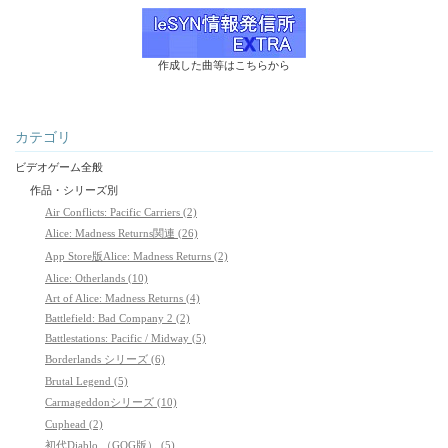
作成した曲等はこちらから
カテゴリ
ビデオゲーム全般
作品・シリーズ別
Air Conflicts: Pacific Carriers (2)
Alice: Madness Returns関連 (26)
App Store版Alice: Madness Returns (2)
Alice: Otherlands (10)
Art of Alice: Madness Returns (4)
Battlefield: Bad Company 2 (2)
Battlestations: Pacific / Midway (5)
Borderlands シリーズ (6)
Brutal Legend (5)
Carmageddonシリーズ (10)
Cuphead (2)
初代Diablo （GOG版） (5)