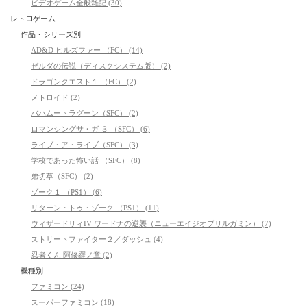
ビデオゲーム全般雑記 (30)
レトロゲーム
作品・シリーズ別
AD&D ヒルズファー （FC） (14)
ゼルダの伝説（ディスクシステム版） (2)
ドラゴンクエスト１ （FC） (2)
メトロイド (2)
バハムートラグーン（SFC） (2)
ロマンシングサ・ガ ３ （SFC） (6)
ライブ・ア・ライブ（SFC） (3)
学校であった怖い話 （SFC） (8)
弟切草（SFC） (2)
ゾーク１ （PS1） (6)
リターン・トゥ・ゾーク （PS1） (11)
ウィザードリィIV ワードナの逆襲（ニューエイジオブリルガミン） (7)
ストリートファイター２／ダッシュ (4)
忍者くん 阿修羅ノ章 (2)
機種別
ファミコン (24)
スーパーファミコン (18)