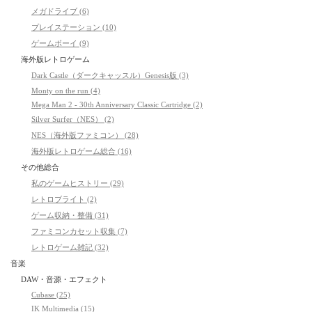
メガドライブ (6)
プレイステーション (10)
ゲームボーイ (9)
海外版レトロゲーム
Dark Castle（ダークキャッスル）Genesis版 (3)
Monty on the run (4)
Mega Man 2 - 30th Anniversary Classic Cartridge (2)
Silver Surfer（NES） (2)
NES（海外版ファミコン） (28)
海外版レトロゲーム総合 (16)
その他総合
私のゲームヒストリー (29)
レトロブライト (2)
ゲーム収納・整備 (31)
ファミコンカセット収集 (7)
レトロゲーム雑記 (32)
音楽
DAW・音源・エフェクト
Cubase (25)
IK Multimedia (15)