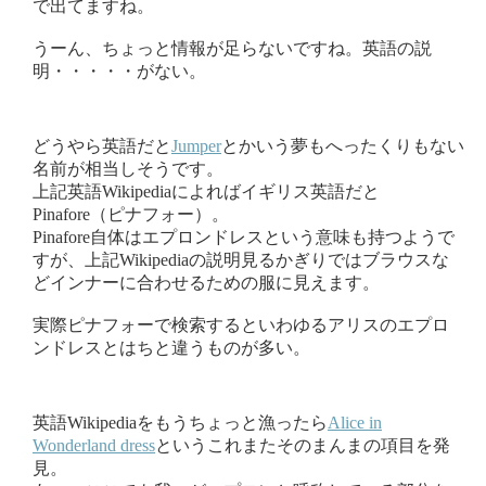
で出てますね。
うーん、ちょっと情報が足らないですね。英語の説
明・・・・・がない。
どうやら英語だと
Jumper
とかいう夢もへったくりもない
名前が相当しそうです。
上記英語Wikipediaによればイギリス英語だと
Pinafore（ピナフォー）。
Pinafore自体はエプロンドレスという意味も持つようで
すが、上記Wikipediaの説明見るかぎりではブラウスな
どインナーに合わせるための服に見えます。
実際ピナフォーで検索するといわゆるアリスのエプロ
ンドレスとはちと違うものが多い。
英語Wikipediaをもうちょっと漁ったら
Alice in
Wonderland dress
というこれまたそのまんまの項目を発
見。