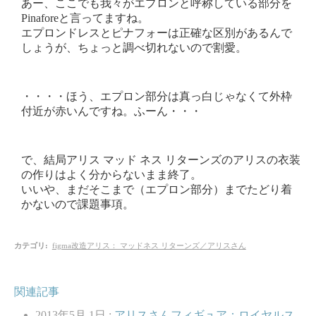
あー、ここでも我々がエプロンと呼称している部分を
Pinaforeと言ってますね。
エプロンドレスとピナフォーは正確な区別があるんで
しょうが、ちょっと調べ切れないので割愛。
・・・・ほう、エプロン部分は真っ白じゃなくて外枠
付近が赤いんですね。ふーん・・・
で、結局アリス マッド ネス リターンズのアリスの衣装
の作りはよく分からないまま終了。
いいや、まだそこまで（エプロン部分）までたどり着
かないので課題事項。
カテゴリ
:
figma改造アリス： マッドネス リターンズ／アリスさん
関連記事
2013年5月 1日 :
アリスさんフィギュア：ロイヤルス