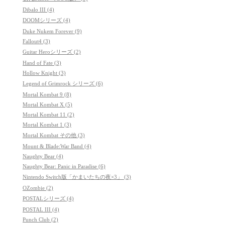
Dibalo III (4)
DOOMシリーズ (4)
Duke Nukem Forever (9)
Fallout4 (3)
Guitar Heroシリーズ (2)
Hand of Fate (3)
Hollow Knight (3)
Legend of Grimrock シリーズ (6)
Mortal Kombat 9 (8)
Mortal Kombat X (5)
Mortal Kombat 11 (2)
Mortal Kombat 1 (3)
Mortal Kombat その他 (3)
Mount & Blade:War Band (4)
Naughty Bear (4)
Naughty Bear: Panic in Paradise (6)
Nintendo Switch版「かまいたちの夜×3」 (3)
OZombie (2)
POSTALシリーズ (4)
POSTAL III (4)
Punch Club (2)