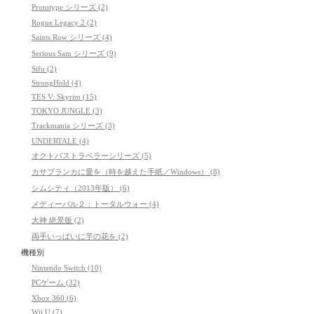
Prototype シリーズ (2)
Rogue Legacy 2 (2)
Saints Row シリーズ (4)
Serious Sam シリーズ (9)
Sifu (2)
StrongHold (4)
TES V: Skyrim (15)
TOKYO JUNGLE (3)
Trackmania シリーズ (3)
UNDERTALE (4)
オクトパストラベラーシリーズ (5)
カサブランカに愛を（時を越えた手紙／Windows） (8)
シムシティ（2013年版） (6)
メディーバル２：トータルウォー (4)
大神 絶景版 (2)
両手いっぱいに芋の花を (2)
機種別
Nintendo Switch (10)
PCゲーム (32)
Xbox 360 (6)
Wii U (7)