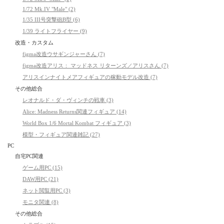
1/72 Mk.IV "Male" (2)
1/35 III号突撃砲B型 (6)
1/39 ライトフライヤー (9)
改造・カスタム
figma改造ウサギンジャーさん (7)
figma改造アリス： マッドネス リターンズ／アリスさん (7)
アリスインナイトメアフィギュアの稼動モデル改造 (7)
その他総合
レオナルド・ダ・ヴィンチの戦車 (3)
Alice: Madness Returns関連フィギュア (14)
World Box 1/6 Mortal Kombat フィギュア (3)
模型・フィギュア関連雑記 (27)
PC
自宅PC関連
ゲーム用PC (15)
DAW用PC (21)
ネット閲覧用PC (3)
モニタ関連 (8)
その他総合