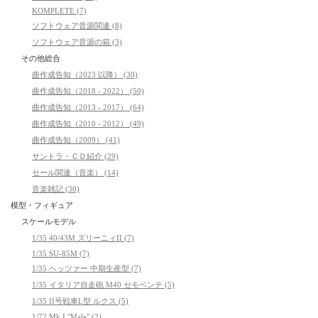
KOMPLETE (7)
ソフトウェア音源関連 (8)
ソフトウェア音源の箱 (3)
その他総合
曲作成告知（2023 以降） (30)
曲作成告知（2018 - 2022） (50)
曲作成告知（2013 - 2017） (64)
曲作成告知（2010 - 2012） (49)
曲作成告知（2009） (41)
サントラ・ＣＤ紹介 (29)
セール関連（音楽） (14)
音楽雑記 (30)
模型・フィギュア
スケールモデル
1/35 40/43M ズリーニィII (7)
1/35 SU-85M (7)
1/35 ヘッツァー 中期生産型 (7)
1/35 イタリア自走砲 M40 セモベンテ (5)
1/35 II号戦車L型 ルクス (5)
1/72 Mk.I "Male" (2)